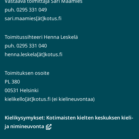
Vastaava toimittaja Sari Maamies
puh. 0295 331 049
sari.maamies[ät]kotus.fi
Toimitussihteeri Henna Leskelä
puh. 0295 331 040
henna.leskela[ät]kotus.fi
Toimituksen osoite
PL 380
00531 Helsinki
kielikello[ät]kotus.fi (ei kielineuvontaa)
Kielikysymykset: Kotimaisten kielten keskuksen kieli-
(avautuu
ja nimineuvonta
uuteen