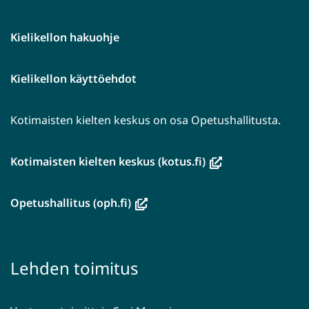
Kielikellon hakuohje
Kielikellon käyttöehdot
Kotimaisten kielten keskus on osa Opetushallitusta.
(avautuu
Kotimaisten kielten keskus (kotus.fi)
uuteen
ikkunaan,
(avautuu
Opetushallitus (oph.fi)
siirryt
uuteen
toiseen
ikkunaan,
palveluun)
siirryt
Lehden toimitus
toiseen
palveluun)