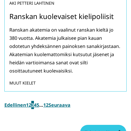
AKI PETTERI LAHTINEN
Ranskan kuolevaiset kielipoliisit
Ranskan akatemia on vaalinut ranskan kieltä jo
380 vuotta. Akatemia julkaisee pian kauan
odotetun yhdeksännen painoksen sanakirjastaan.
Akatemian kuolemattomiksi kutsutut jäsenet ja
heidän vartioimansa sanat ovat silti
osoittautuneet kuolevaisiksi.
MUUT KIELET
Edellinen
1
2
3
4
5
…
12
Seuraava