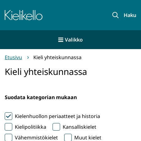
Siirry
sisältöön
Etusivu
Haku
Valikko
Etusivu
Kieli yhteiskunnassa
Kieli yhteiskunnassa
Suodata kategorian mukaan
Kielenhuollon periaatteet ja historia
Kielipolitiikka
Kansalliskielet
Vähemmistökielet
Muut kielet