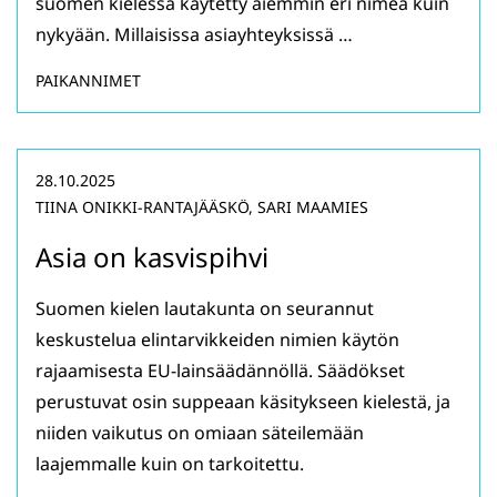
suomen kielessä käytetty aiemmin eri nimeä kuin
nykyään. Millaisissa asiayhteyksissä …
PAIKANNIMET
28.10.2025
TIINA ONIKKI-RANTAJÄÄSKÖ, SARI MAAMIES
Asia on kasvispihvi
Suomen kielen lautakunta on seurannut
keskustelua elintarvikkeiden nimien käytön
rajaamisesta EU-lainsäädännöllä. Säädökset
perustuvat osin suppeaan käsitykseen kielestä, ja
niiden vaikutus on omiaan säteilemään
laajemmalle kuin on tarkoitettu.