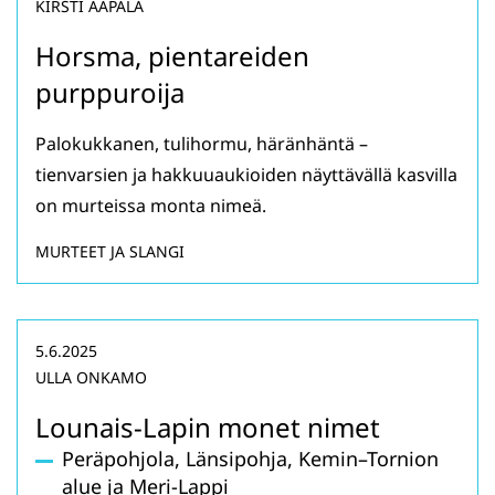
KIRSTI AAPALA
Horsma, pientareiden
purppuroija
Palokukkanen, tulihormu, häränhäntä –
tienvarsien ja hakkuuaukioiden näyttävällä kasvilla
on murteissa monta nimeä.
MURTEET JA SLANGI
5.6.2025
ULLA ONKAMO
Lounais-Lapin monet nimet
Peräpohjola, Länsipohja, Kemin–Tornion
alue ja Meri-Lappi