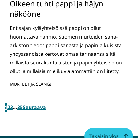
Oikeen tuhti pappi ja häjyn
näkööne
Entisajan kyläyhteisöissä pappi on ollut
huomattava hahmo. Suomen murteiden sana-
arkiston tiedot pappi-sanasta ja papin-alkuisista
yhdyssanoista kertovat omaa tarinaansa siitä,
millaista seurakuntalaisten ja papin yhteiselo on
ollut ja millaisia mielikuvia ammattiin on liitetty.
MURTEET JA SLANGI
1
2
3
…
35
Seuraava
Takaisin ylös