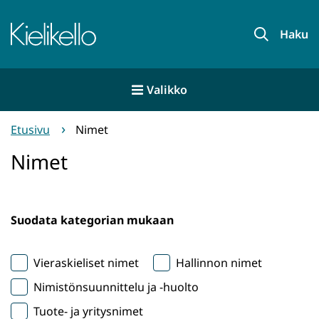
Siirry
sisältöön
Etusivu
Haku
Valikko
Etusivu
Nimet
Nimet
Suodata kategorian mukaan
Vieraskieliset nimet
Hallinnon nimet
Nimistönsuunnittelu ja -huolto
Tuote- ja yritysnimet