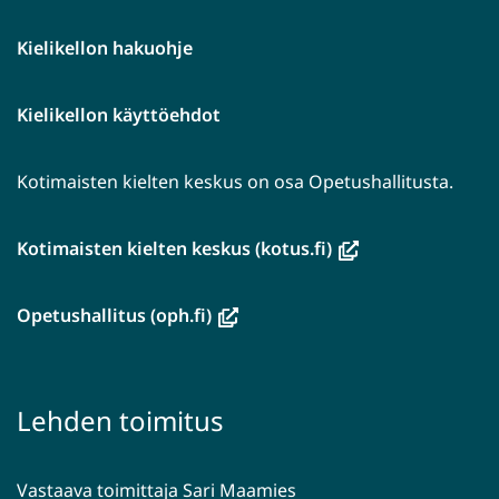
Kielikellon hakuohje
Kielikellon käyttöehdot
Kotimaisten kielten keskus on osa Opetushallitusta.
(avautuu
Kotimaisten kielten keskus (kotus.fi)
uuteen
ikkunaan,
(avautuu
Opetushallitus (oph.fi)
siirryt
uuteen
toiseen
ikkunaan,
palveluun)
siirryt
Lehden toimitus
toiseen
palveluun)
Vastaava toimittaja Sari Maamies