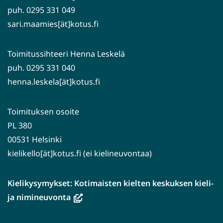
puh. 0295 331 049
sari.maamies[ät]kotus.fi
Toimitussihteeri Henna Leskelä
puh. 0295 331 040
henna.leskela[ät]kotus.fi
Toimituksen osoite
PL 380
00531 Helsinki
kielikello[ät]kotus.fi (ei kielineuvontaa)
Kielikysymykset: Kotimaisten kielten keskuksen kieli-
(avautuu
ja nimineuvonta
uuteen