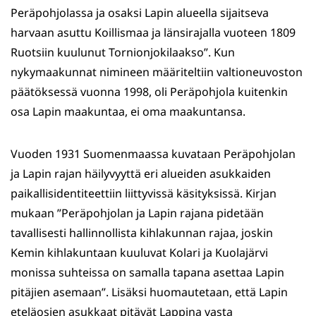
Peräpohjolassa ja osaksi Lapin alueella sijaitseva
harvaan asuttu Koillismaa ja länsirajalla vuoteen 1809
Ruotsiin kuulunut Tornionjokilaakso”. Kun
nykymaakunnat nimineen määriteltiin valtioneuvoston
päätöksessä vuonna 1998, oli Peräpohjola kuitenkin
osa Lapin maakuntaa, ei oma maakuntansa.
Vuoden 1931 Suomenmaassa kuvataan Peräpohjolan
ja Lapin rajan häilyvyyttä eri alueiden asukkaiden
paikallisidentiteettiin liittyvissä käsityksissä. Kirjan
mukaan ”Peräpohjolan ja Lapin rajana pidetään
tavallisesti hallinnollista kihlakunnan rajaa, joskin
Kemin kihlakuntaan kuuluvat Kolari ja Kuolajärvi
monissa suhteissa on samalla tapana asettaa Lapin
pitäjien asemaan”. Lisäksi huomautetaan, että Lapin
eteläosien asukkaat pitävät Lappina vasta