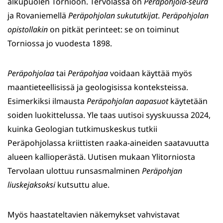
alkupuolen Tornioon. Tervolassa on
Peräpohjola-seura
ja Rovaniemellä
Peräpohjolan sukututkijat
.
Peräpohjolan
opistollakin
on pitkät perinteet: se on toiminut
Torniossa jo vuodesta 1898.
Peräpohjolaa
tai
Peräpohjaa
voidaan käyttää myös
maantieteellisissä ja geologisissa konteksteissa.
Esimerkiksi ilmausta
Peräpohjolan aapasuot
käytetään
soiden luokittelussa. Yle taas uutisoi syyskuussa 2024,
kuinka Geologian tutkimuskeskus tutkii
Peräpohjolassa kriittisten raaka-aineiden saatavuutta
alueen kallioperästä. Uutisen mukaan Ylitorniosta
Tervolaan ulottuu runsasmalminen
Peräpohjan
liuskejaksoksi
kutsuttu alue.
Myös haastateltavien näkemykset vahvistavat