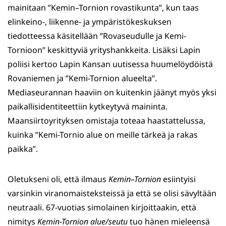
mainitaan ”Kemin–Tornion rovastikunta”, kun taas
elinkeino-, liikenne- ja ympäristökeskuksen
tiedotteessa käsitellään ”Rovaseudulle ja Kemi-
Tornioon” keskittyviä yrityshankkeita. Lisäksi Lapin
poliisi kertoo Lapin Kansan uutisessa huumelöydöistä
Rovaniemen ja ”Kemi-Tornion alueelta”.
Mediaseurannan haaviin on kuitenkin jäänyt myös yksi
paikallisidentiteettiin kytkeytyvä maininta.
Maansiirtoyrityksen omistaja toteaa haastattelussa,
kuinka ”Kemi-Tornio alue on meille tärkeä ja rakas
paikka”.
Oletukseni oli, että ilmaus
Kemin
–Tornion
esiintyisi
varsinkin viranomaisteksteissä ja että se olisi sävyltään
neutraali. 67-vuotias simolainen kirjoittaakin, että
nimitys
Kemin-Tornion alue/seutu
tuo hänen mieleensä