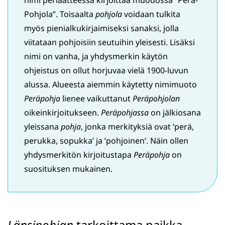
nimi periaatteessa kirjoittaa muodossa ”Perä-
Pohjola”. Toisaalta
pohjola
voidaan tulkita
myös pienialkukirjaimiseksi sanaksi, jolla
viitataan pohjoisiin seutuihin yleisesti. Lisäksi
nimi on vanha, ja yhdysmerkin käytön
ohjeistus on ollut horjuvaa vielä 1900-luvun
alussa. Alueesta aiemmin käytetty nimimuoto
Peräpohja
lienee vaikuttanut
Peräpohjolan
oikeinkirjoitukseen.
Peräpohjassa
on jälkiosana
yleissana
pohja
, jonka merkityksiä ovat ’perä,
perukka, sopukka’ ja ’pohjoinen’. Näin ollen
yhdysmerkitön kirjoitustapa
Peräpohja
on
suosituksen mukainen.
Länsipohjan
tarkoittama paikka