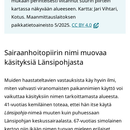
mukaan perinteisesti viitannut suurin piirtein
kartassa näkyvään alueeseen. Kartta: Jari Vihtari,
Kotus. Maanmittauslaitoksen
(avautuu
paikkatietoaineisto 5/2025.
CC BY 4.0
uuteen
ikkunaan,
siirryt
Sairaanhoitopiirin nimi muovaa
toiseen
käsityksiä Länsipohjasta
palveluun)
Muiden haastateltavien vastauksista käy hyvin ilmi,
miten vahvasti viranomaisten paikannimien käyttö voi
vaikuttaa käsityksiin nimen tarkoittamasta alueesta.
41-vuotias kemiläinen toteaa, ettei hän itse käytä
Länsipohja
-nimeä muuten kuin puhuessaan
Länsipohjan keskussairaalasta. 67-vuotias simolainen
kertoo niin ikään nimen tuovan mieleen erilaiset