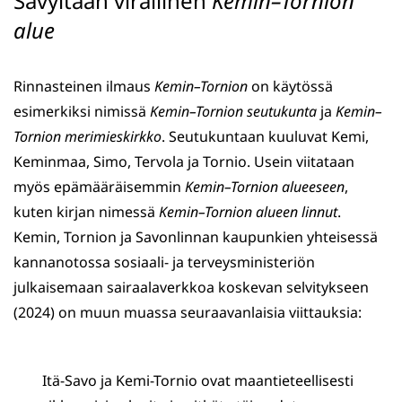
Sävyltään virallinen
Kemin–Tornion
alue
Rinnasteinen ilmaus
Kemin
–Tornion
on käytössä
esimerkiksi nimissä
Kemin
–Tornion seutukunta
ja
Kemin
–
Tornion merimieskirkko
. Seutukuntaan kuuluvat Kemi,
Keminmaa, Simo, Tervola ja Tornio. Usein viitataan
myös epämääräisemmin
Kemin–Tornion alueeseen
,
kuten kirjan nimessä
Kemin
–Tornion alueen linnut
.
Kemin, Tornion ja Savonlinnan kaupunkien yhteisessä
kannanotossa sosiaali- ja terveysministeriön
julkaisemaan sairaalaverkkoa koskevan selvitykseen
(2024) on muun muassa seuraavanlaisia viittauksia:
Itä-Savo ja Kemi-Tornio ovat maantieteellisesti