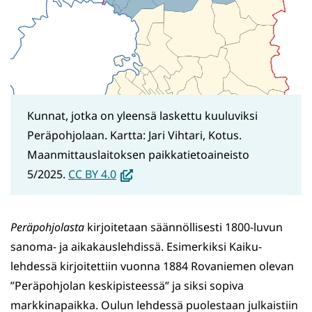
Kunnat, jotka on yleensä laskettu kuuluviksi
Peräpohjolaan. Kartta: Jari Vihtari, Kotus.
Maanmittauslaitoksen paikkatietoaineisto
(avautuu
5/2025.
CC BY 4.0
uuteen
ikkunaan,
Peräpohjolasta
kirjoitetaan säännöllisesti 1800-luvun
siirryt
sanoma- ja aikakauslehdissä. Esimerkiksi Kaiku-
toiseen
lehdessä kirjoitettiin vuonna 1884 Rovaniemen olevan
palveluun)
”Peräpohjolan keskipisteessä” ja siksi sopiva
markkinapaikka. Oulun lehdessä puolestaan julkaistiin