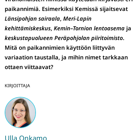
paikannimiä. Esimerkiksi Kemissä sijaitsevat
Länsipohjan sairaala
,
Meri-Lapin
kehittämiskeskus
,
Kemin–Tornion lentoasema
ja
keskustapuolueen Peräpohjolan piiritoimisto
.
Mitä on paikannimien käyttöön liittyvän
variaation taustalla, ja mihin nimet tarkkaan
ottaen viittaavat?
KIRJOITTAJA
Ulla Onkamo