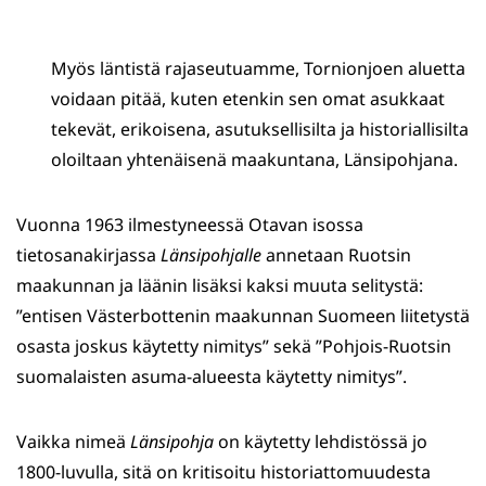
Myös läntistä rajaseutuamme, Tornionjoen aluetta
voidaan pitää, kuten etenkin sen omat asukkaat
tekevät, erikoisena, asutuksellisilta ja historiallisilta
oloiltaan yhtenäisenä maakuntana, Länsipohjana.
Vuonna 1963 ilmestyneessä Otavan isossa
tietosanakirjassa
Länsipohjalle
annetaan Ruotsin
maakunnan ja läänin lisäksi kaksi muuta selitystä:
”entisen Västerbottenin maakunnan Suomeen liitetystä
osasta joskus käytetty nimitys” sekä ”Pohjois-Ruotsin
suomalaisten asuma-alueesta käytetty nimitys”.
Vaikka nimeä
Länsipohja
on käytetty lehdistössä jo
1800-luvulla, sitä on kritisoitu historiattomuudesta