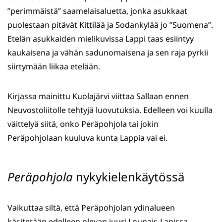
”perimmäistä” saamelaisaluetta, jonka asukkaat
puolestaan pitävät Kittilää ja Sodankylää jo ”Suomena”.
Etelän asukkaiden mielikuvissa Lappi taas esiintyy
kaukaisena ja vähän sadunomaisena ja sen raja pyrkii
siirtymään liikaa etelään.
Kirjassa mainittu Kuolajärvi viittaa Sallaan ennen
Neuvostoliitolle tehtyjä luovutuksia. Edelleen voi kuulla
väittelyä siitä, onko Peräpohjola tai jokin
Peräpohjolaan kuuluva kunta Lappia vai ei.
Peräpohjola
nykykielenkäytössä
Vaikuttaa siltä, että Peräpohjolan ydinalueen
käsitetään edelleen olevan juuri Lounais-Lapissa,