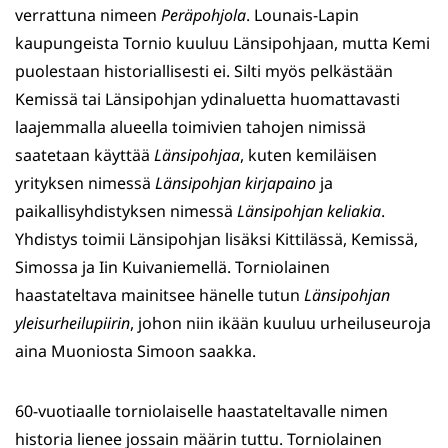
verrattuna nimeen
Peräpohjola
. Lounais-Lapin
kaupungeista Tornio kuuluu Länsipohjaan, mutta Kemi
puolestaan historiallisesti ei. Silti myös pelkästään
Kemissä tai Länsipohjan ydinaluetta huomattavasti
laajemmalla alueella toimivien tahojen nimissä
saatetaan käyttää
Länsipohjaa
, kuten kemiläisen
yrityksen nimessä
Länsipohjan kirjapaino
ja
paikallisyhdistyksen nimessä
Länsipohjan keliakia
.
Yhdistys toimii Länsipohjan lisäksi Kittilässä, Kemissä,
Simossa ja Iin Kuivaniemellä. Torniolainen
haastateltava mainitsee hänelle tutun
Länsipohjan
yleisurheilupiirin
, johon niin ikään kuuluu urheiluseuroja
aina Muoniosta Simoon saakka.
60-vuotiaalle torniolaiselle haastateltavalle nimen
historia lienee jossain määrin tuttu. Torniolainen