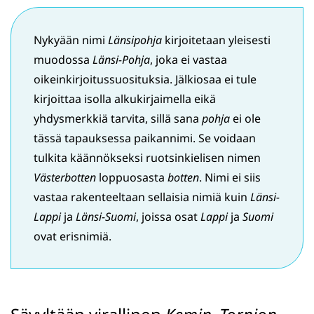
Nykyään nimi
Länsipohja
kirjoitetaan yleisesti
muodossa
Länsi-Pohja
, joka ei vastaa
oikeinkirjoitussuosituksia. Jälkiosaa ei tule
kirjoittaa isolla alkukirjaimella eikä
yhdysmerkkiä tarvita, sillä sana
pohja
ei ole
tässä tapauksessa paikannimi. Se voidaan
tulkita käännökseksi ruotsinkielisen nimen
Västerbotten
loppuosasta
botten
. Nimi ei siis
vastaa rakenteeltaan sellaisia nimiä kuin
Länsi-
Lappi
ja
Länsi-Suomi
, joissa osat
Lappi
ja
Suomi
ovat erisnimiä.