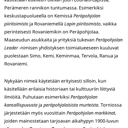
Perämeren rannikon tuntumassa. Esimerkiksi
keskustapuolueella on Kemissä
Peräpohjolan
piiritoimisto
ja Rovaniemellä
Lapin piiritoimisto
, vaikka
perinteisesti Rovaniemikin on Peräpohjolaa.
Maaseudun asukkaita ja yrityksiä tukevan
Peräpohjolan
Leader
-nimisen yhdistyksen toimialueeseen kuuluvat
puolestaan Simo, Kemi, Keminmaa, Tervola, Ranua ja
Rovaniemi.
Nykyään nimeä käytetään erityisesti silloin, kun
käsitellään erilaisia historiaan tai kulttuuriin liittyviä
ilmiöitä. Puhutaan esimerkiksi
Peräpohjolan
kansallispuvusta
ja
peräpohjalaisista murteista
. Torniossa
järjestetään myös vuosittain
Peräpohjolan markkinat
,
joiden mainostetaan tarjoavan aikahypyn 1900-luvun