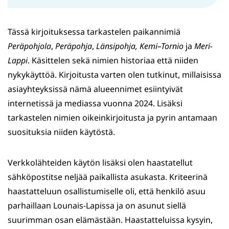
Tässä kirjoituksessa tarkastelen paikannimiä
Peräpohjola
,
Peräpohja
,
Länsipohja,
Kemi–Tornio
ja
Meri-
Lappi
. Käsittelen sekä nimien historiaa että niiden
nykykäyttöä. Kirjoitusta varten olen tutkinut, millaisissa
asiayhteyksissä nämä alueennimet esiintyivät
internetissä ja mediassa vuonna 2024. Lisäksi
tarkastelen nimien oikeinkirjoitusta ja pyrin antamaan
suosituksia niiden käytöstä.
Verkkolähteiden käytön lisäksi olen haastatellut
sähköpostitse neljää paikallista asukasta. Kriteerinä
haastatteluun osallistumiselle oli, että henkilö asuu
parhaillaan Lounais-Lapissa ja on asunut siellä
suurimman osan elämästään. Haastatteluissa kysyin,