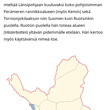
mieltää Länsipohjaan kuuluvaksi koko pohjoisimman
Perämeren rannikkoalueen (myös Kemin) sekä
Tornionjokilaakson niin Suomen kuin Ruotsinkin
puolella. Ruotsin puolella hän toteaa alueen
(
Västerbotten
) yltävän pidemmälle etelään. Hän kertoo
myös käyttävänsä nimeä itse.