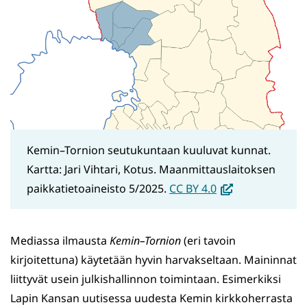
Kemin–Tornion seutukuntaan kuuluvat kunnat.
Kartta: Jari Vihtari, Kotus. Maanmittauslaitoksen
(avautuu
paikkatietoaineisto 5/2025.
CC BY 4.0
uuteen
ikkunaan,
Mediassa ilmausta
Kemin
–Tornion
(eri tavoin
siirryt
kirjoitettuna) käytetään hyvin harvakseltaan. Maininnat
toiseen
liittyvät usein julkishallinnon toimintaan. Esimerkiksi
palveluun)
Lapin Kansan uutisessa uudesta Kemin kirkkoherrasta