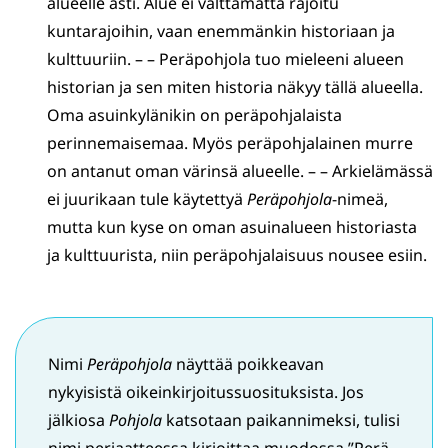
alueelle asti. Alue ei välttämättä rajoitu
kuntarajoihin, vaan enemmänkin historiaan ja
kulttuuriin. – – Peräpohjola tuo mieleeni alueen
historian ja sen miten historia näkyy tällä alueella.
Oma asuinkylänikin on peräpohjalaista
perinnemaisemaa. Myös peräpohjalainen murre
on antanut oman värinsä alueelle. – – Arkielämässä
ei juurikaan tule käytettyä
Peräpohjola
-nimeä,
mutta kun kyse on oman asuinalueen historiasta
ja kulttuurista, niin peräpohjalaisuus nousee esiin.
Nimi
Peräpohjola
näyttää poikkeavan
nykyisistä oikeinkirjoitussuosituksista. Jos
jälkiosa
Pohjola
katsotaan paikannimeksi, tulisi