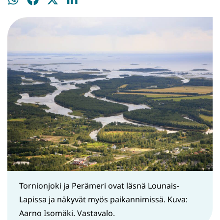
Jaa
Jaa
Jaa
Jaa
WhatsApissa
Facebookissa
Twitterissä
LinkedInissä
Tornionjoki ja Perämeri ovat läsnä Lounais-
Lapissa ja näkyvät myös paikannimissä. Kuva:
Aarno Isomäki. Vastavalo.