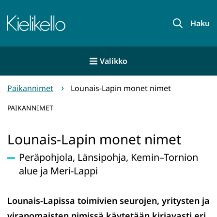
Siirry
sisältöön
Etusivu
Haku
Valikko
Paikannimet
Lounais-Lapin monet nimet
PAIKANNIMET
Lounais-Lapin monet nimet
Peräpohjola, Länsipohja, Kemin–Tornion
alue ja Meri-Lappi
Lounais-Lapissa toimivien seurojen, yritysten ja
viranomaisten nimissä käytetään kirjavasti eri