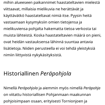
mihin alueeseen paikannimet haastateltavien mielestä
viittaavat, millaisia mielikuvia ne herättävät ja
käyttävätkö haastateltavat nimiä itse. Pyysin heitä
vastaamaan kysymyksiin omien tietojensa ja
mielikuviensa pohjalta hakematta tietoa verkosta tai
muista lähteistä. Koska haastateltavien määrä on pieni,
ovat heidän vastauksensa lähinnä suuntaa antavia
lisätietoja. Niiden perusteella ei voi tehdä yleistyksiä
nimiin liittyvistä nykykäsityksistä.
Historiallinen
Peräpohjola
Nimellä
Peräpohjola
ja aiemmin myös nimellä
Peräpohja
on viitattu historiallisen Pohjanmaan maakunnan
pohjoisimpaan osaan, erityisesti Tornionjoen ja