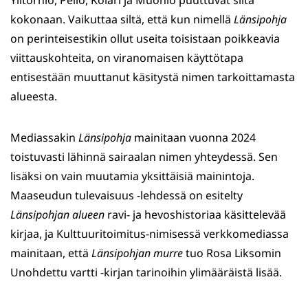
Ylitornio, Pello, Kolari ja Muonio puuttuvat siitä
kokonaan. Vaikuttaa siltä, että kun nimellä
Länsipohja
on perinteisestikin ollut useita toisistaan poikkeavia
viittauskohteita, on viranomaisen käyttötapa
entisestään muuttanut käsitystä nimen tarkoittamasta
alueesta.
Mediassakin
Länsipohja
mainitaan vuonna 2024
toistuvasti lähinnä sairaalan nimen yhteydessä. Sen
lisäksi on vain muutamia yksittäisiä mainintoja.
Maaseudun tulevaisuus -lehdessä on esitelty
Länsipohjan alueen
ravi- ja hevoshistoriaa käsittelevää
kirjaa, ja Kulttuuritoimitus-nimisessä verkkomediassa
mainitaan, että
Länsipohjan murre
tuo Rosa Liksomin
Unohdettu vartti -kirjan tarinoihin ylimääräistä lisää.