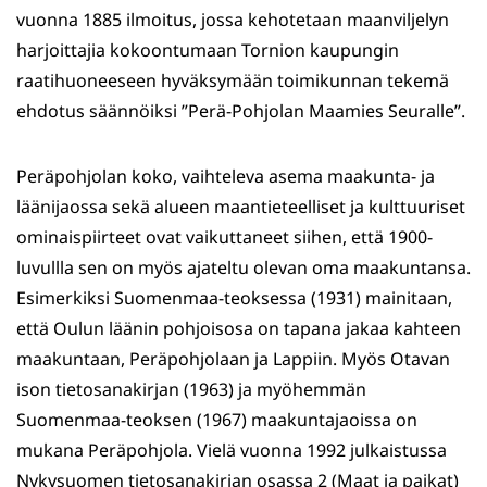
vuonna 1885 ilmoitus, jossa kehotetaan maanviljelyn
harjoittajia kokoontumaan Tornion kaupungin
raatihuoneeseen hyväksymään toimikunnan tekemä
ehdotus säännöiksi ”Perä-Pohjolan Maamies Seuralle”.
Peräpohjolan koko, vaihteleva asema maakunta- ja
läänijaossa sekä alueen maantieteelliset ja kulttuuriset
ominaispiirteet ovat vaikuttaneet siihen, että 1900-
luvullla sen on myös ajateltu olevan oma maakuntansa.
Esimerkiksi Suomenmaa-teoksessa (1931) mainitaan,
että Oulun läänin pohjoisosa on tapana jakaa kahteen
maakuntaan, Peräpohjolaan ja Lappiin. Myös Otavan
ison tietosanakirjan (1963) ja myöhemmän
Suomenmaa-teoksen (1967) maakuntajaoissa on
mukana Peräpohjola. Vielä vuonna 1992 julkaistussa
Nykysuomen tietosanakirjan osassa 2 (Maat ja paikat)