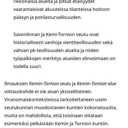
rikkonaisia alueita ja pitkät etäisyydet
vaarantaisivat akuuteissa tilanteissa hoitoon
pääsyn ja potilasturvallisuuden.
Savonlinnan ja Kemi-Tornion seutu ovat
historiallisesti vanhoja vientiteollisuuden sekä
vahvan pk-teollisuuden alueita ja niiden
työpaikkojen merkitys alueiden elinvoimaan on
todella suuri.
Ilmauksien
Kemin
–Tornion seutu
ja
Kemin
–Tornion alue
viittauskohde ei ole aivan yksiselitteinen.
Viranomaiskonteksteissa tarkoitettaneen usein
seutukunnan muodostavien kuntien kokonaisuutta,
mutta on mahdollista, että toisinaan viitataan
esimerkiksi pelkästään Kemin ja Tornion kuntiin.