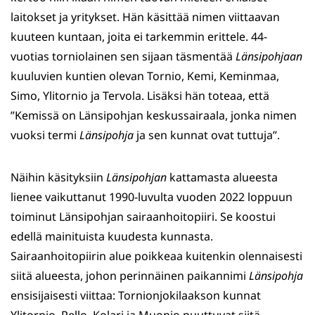
laitokset ja yritykset. Hän käsittää nimen viittaavan
kuuteen kuntaan, joita ei tarkemmin erittele. 44-
vuotias torniolainen sen sijaan täsmentää
Länsipohjaan
kuuluvien kuntien olevan Tornio, Kemi, Keminmaa,
Simo, Ylitornio ja Tervola. Lisäksi hän toteaa, että
”Kemissä on Länsipohjan keskussairaala, jonka nimen
vuoksi termi
Länsipohja
ja sen kunnat ovat tuttuja”.
Näihin käsityksiin
Länsipohjan
kattamasta alueesta
lienee vaikuttanut 1990-luvulta vuoden 2022 loppuun
toiminut Länsipohjan sairaanhoitopiiri. Se koostui
edellä mainituista kuudesta kunnasta.
Sairaanhoitopiirin alue poikkeaa kuitenkin olennaisesti
siitä alueesta, johon perinnäinen paikannimi
Länsipohja
ensisijaisesti viittaa: Tornionjokilaakson kunnat