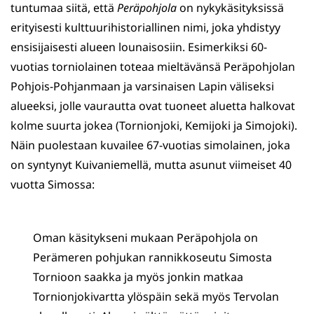
tuntumaa siitä, että
Peräpohjola
on nykykäsityksissä
erityisesti kulttuurihistoriallinen nimi, joka yhdistyy
ensisijaisesti alueen lounaisosiin. Esimerkiksi 60-
vuotias torniolainen toteaa mieltävänsä Peräpohjolan
Pohjois-Pohjanmaan ja varsinaisen Lapin väliseksi
alueeksi, jolle vaurautta ovat tuoneet aluetta halkovat
kolme suurta jokea (Tornionjoki, Kemijoki ja Simojoki).
Näin puolestaan kuvailee 67-vuotias simolainen, joka
on syntynyt Kuivaniemellä, mutta asunut viimeiset 40
vuotta Simossa:
Oman käsitykseni mukaan Peräpohjola on
Perämeren pohjukan rannikkoseutu Simosta
Tornioon saakka ja myös jonkin matkaa
Tornionjokivartta ylöspäin sekä myös Tervolan