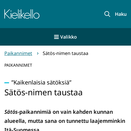
Siirry
sisältöön
Etusivu
Haku
Valikko
Paikannimet
Sätös-nimen taustaa
PAIKANNIMET
”Kaikenlaisia sätöksiä”
Sätös-nimen taustaa
Sätös
-paikannimiä on vain kahden kunnan
alueella, mutta sana on tunnettu laajemminkin
Itä-Suomessa.