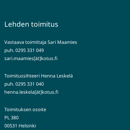
siirryt
uuteen
toiseen
ikkunaan,
palveluun)
siirryt
Lehden toimitus
toiseen
palveluun)
Vastaava toimittaja Sari Maamies
puh. 0295 331 049
sari.maamies[ät]kotus.fi
Toimitussihteeri Henna Leskelä
puh. 0295 331 040
henna.leskela[ät]kotus.fi
Toimituksen osoite
PL 380
00531 Helsinki