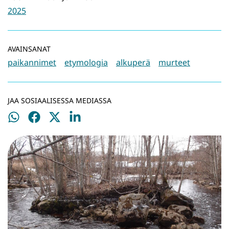
2025
AVAINSANAT
paikannimet
etymologia
alkuperä
murteet
JAA SOSIAALISESSA MEDIASSA
Jaa
Jaa
Jaa
Jaa
WhatsApissa
Facebookissa
Twitterissä
LinkedInissä