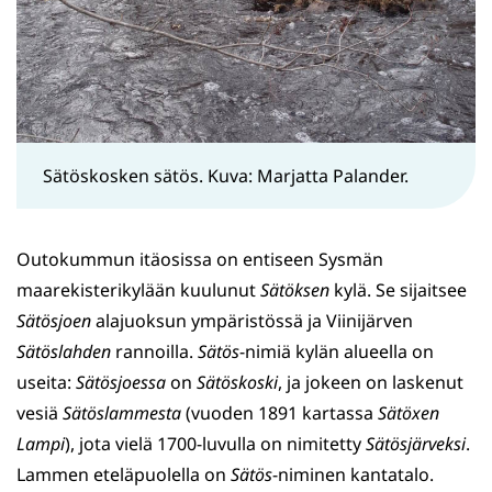
Sätöskosken sätös. Kuva: Marjatta Palander.
Outokummun itäosissa on entiseen Sysmän
maarekisterikylään kuulunut
Sätöksen
kylä. Se sijaitsee
Sätösjoen
alajuoksun ympäristössä ja Viinijärven
Sätöslahden
rannoilla.
Sätös
-nimiä kylän alueella on
useita:
Sätösjoessa
on
Sätöskoski
, ja jokeen on laskenut
vesiä
Sätöslammesta
(vuoden 1891 kartassa
Sätöxen
Lampi
), jota vielä 1700-luvulla on nimitetty
Sätösjärveksi
.
Lammen eteläpuolella on
Sätös
-niminen kantatalo.