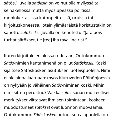
sätös.” Juvalla
sätöksiä
on voinut olla myllyssä tai
seinäkellossa mutta myös upeassa portissa,
moninkertaisissa katonpeitteissä, uruissa tai
kirjoituskoneessa. Jotain ylimääräistä koristustakin on
sanottu
sätökseksi
. Juvalla on kehotettu: ”Jätä pois
turhat sätökset, tie [tee] iha tavalline rist.”
Kuten kirjoituksen alussa todetaan, Outokummun
Sätös
-nimien kantanimenä on ollut
Sätöskoski
. Koski
sijaitsee Sätöskosken asutuksen luoteispuolella. Nimi
ei ole ainoa laatuaan: myös Kiuruveden Pölhönjoessa
on nykyään jo vähäinen
Sätös
-niminen koski. Mihin
nimi sitten perustuu? Vaikka
sätös
-sanan murteelliset
merkitykset viittaavat ihmisen toimintaan, koskeen
muodostuneet
sätökset
ovat luonnon muovaamia.
Outokummun
Sätöskosken
putouksen alapuolella on