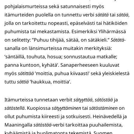
pohjalaismurteissa sekä satunnaisesti myös
itämurteiden puolella on tunnettu verbi
sätätä
tai
sätää
,
jolla on tarkoitettu nopeasti, epäselvästi tai hätiköiden
puhumista tai mekastamista. Esimerkiksi Ylihärmässä
on selitetty: ”Puhuu tihijää, sätää, on sätäkieli.”
Sätätä
-
sanalla on länsimurteissa muitakin merkityksiä:
’säntäillä, touhuta, hosua; sonnustautua matkalle;
panna kuntoon, kyhätä’. Sanaperheeseen kuuluvat
myös
sätittää
’moittia, puhua kiivaasti’ sekä yleiskielestä
tuttu
sättiä
’haukkua, moittia’.
Itämurteissa tunnetaan verbit
sätyyttää
,
sätöstää
ja
sätöstellä
. Kuopiossa
sätyyttäminen
tai
sätöstäminen
on
ollut puhumista kiireesti ja sotkuisesti. Heinävedellä ja
Maaningalla
sätöstää
-verbi tarkoittaa puuhailemista,
kyhäämistä ja huolimatonta tekemistä. Suomen