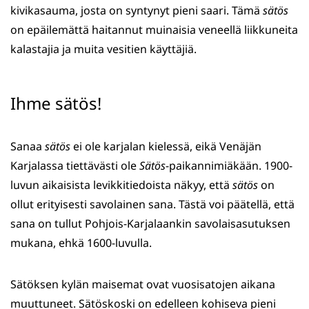
kivikasauma, josta on syntynyt pieni saari. Tämä
sätös
on epäilemättä haitannut muinaisia veneellä liikkuneita
kalastajia ja muita vesitien käyttäjiä.
Ihme sätös!
Sanaa
sätös
ei ole karjalan kielessä, eikä Venäjän
Karjalassa tiettävästi ole
Sätös
-paikannimiäkään. 1900-
luvun aikaisista levikkitiedoista näkyy, että
sätös
on
ollut erityisesti savolainen sana. Tästä voi päätellä, että
sana on tullut Pohjois-Karjalaankin savolaisasutuksen
mukana, ehkä 1600-luvulla.
Sätöksen kylän maisemat ovat vuosisatojen aikana
muuttuneet. Sätöskoski on edelleen kohiseva pieni