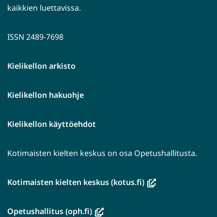
kaikkien luettavissa.
ISSN 2489-7698
Kielikellon arkisto
Kielikellon hakuohje
Kielikellon käyttöehdot
Kotimaisten kielten keskus on osa Opetushallitusta.
(avautuu
Kotimaisten kielten keskus (kotus.fi)
uuteen
ikkunaan,
(avautuu
Opetushallitus (oph.fi)