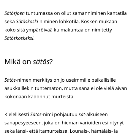
Sätösjoen
tuntumassa on ollut samanniminen kantatila
sekä
Sätöskoski
-niminen lohkotila. Kosken mukaan
koko sitä ympäröivää kulmakuntaa on nimitetty
Sätöskoskeksi
.
Mikä on
sätös
?
Sätös
-nimen merkitys on jo useimmille paikallisille
asukkaillekin tuntematon, mutta sana ei ole vielä aivan
kokonaan kadonnut murteista.
Kielellisesti
Sätös
-nimi pohjautuu
sät
-alkuiseen
sanapesyeeseen, joka on hieman varioiden esiintynyt
sekä länsi- että itämurteissa. Lounais-, hämäläis- ja