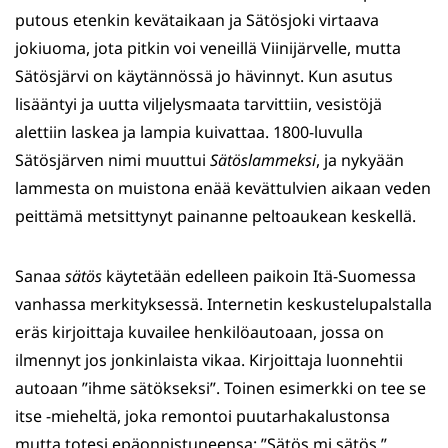
putous etenkin kevätaikaan ja Sätösjoki virtaava
jokiuoma, jota pitkin voi veneillä Viinijärvelle, mutta
Sätösjärvi on käytännössä jo hävinnyt. Kun asutus
lisääntyi ja uutta viljelysmaata tarvittiin, vesistöjä
alettiin laskea ja lampia kuivattaa. 1800-luvulla
Sätösjärven nimi muuttui
Sätöslammeksi
, ja nykyään
lammesta on muistona enää kevättulvien aikaan veden
peittämä metsittynyt painanne peltoaukean keskellä.
Sanaa
sätös
käytetään edelleen paikoin Itä-Suomessa
vanhassa merkityksessä. Internetin keskustelupalstalla
eräs kirjoittaja kuvailee henkilöautoaan, jossa on
ilmennyt jos jonkinlaista vikaa. Kirjoittaja luonnehtii
autoaan ”ihme sätökseksi”. Toinen esimerkki on tee se
itse -mieheltä, joka remontoi puutarhakalustonsa
mutta totesi epäonnistuneensa: ”Sätös mi sätös.”