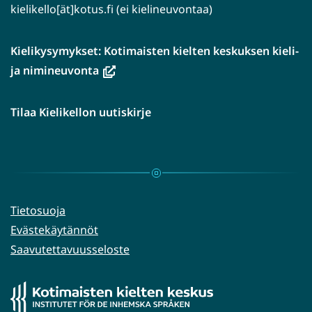
kielikello[ät]kotus.fi (ei kielineuvontaa)
Kielikysymykset: Kotimaisten kielten keskuksen kieli-
(avautuu
ja nimineuvonta
uuteen
ikkunaan,
Tilaa Kielikellon uutiskirje
siirryt
toiseen
palveluun)
Tietosuoja
Evästekäytännöt
Saavutettavuusseloste