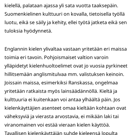
kielellä, palataan ajassa yli sata vuotta taaksepäin.
Suomenkielinen kulttuuri on kovalla, tietoisella työllä
luotu, eikä se säily ja kehity, ellei työtä jatketa eikä sen
tuloksia hyödynnetä.
Englannin kielen ylivaltaa vastaan yritetään eri maissa
toimia eri tavoin. Pohjoismaiset valtion varoin
ylläpidetyt kielenhuoltoelimet ovat jo vuosia pyrkineet
hillitsemään anglismitulvaa mm. valistuksen keinoin.
Joissain maissa, esimerkiksi Ranskassa, ongelmaa
yritetään ratkaista myös lainsäädännöllä. Kieltä ja
kulttuuria ei kuitenkaan voi antaa ylhäältä päin. Jos
kielenkäyttäjien asenteet omaa kieltään kohtaan ovat
väheksyviä ja vierasta arvostavia, ei mikään laki tai
viranomainen voi estää vieraan kielen käyttöä.
Tavallisen kielenkäyttäjän suhde kieleensä lopulta