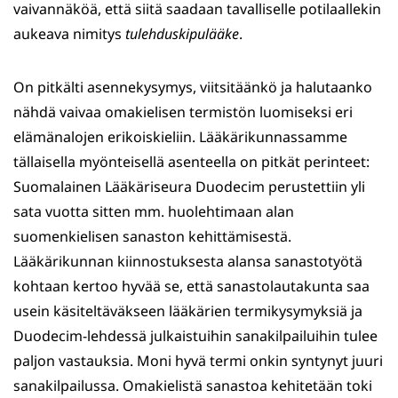
vaivannäköä, että siitä saadaan tavalliselle potilaallekin
aukeava nimitys
tulehduskipulääke
.
On pitkälti asennekysymys, viitsitäänkö ja halutaanko
nähdä vaivaa omakielisen termistön luomiseksi eri
elämänalojen erikoiskieliin. Lääkärikunnassamme
tällaisella myönteisellä asenteella on pitkät perinteet:
Suomalainen Lääkäriseura Duodecim perustettiin yli
sata vuotta sitten mm. huolehtimaan alan
suomenkielisen sanaston kehittämisestä.
Lääkärikunnan kiinnostuksesta alansa sanastotyötä
kohtaan kertoo hyvää se, että sanastolautakunta saa
usein käsiteltäväkseen lääkärien termikysymyksiä ja
Duodecim-lehdessä julkaistuihin sanakilpailuihin tulee
paljon vastauksia. Moni hyvä termi onkin syntynyt juuri
sanakilpailussa. Omakielistä sanastoa kehitetään toki