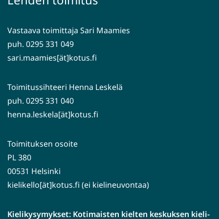
toiseen
palveluun)
Vastaava toimittaja Sari Maamies
puh. 0295 331 049
sari.maamies[ät]kotus.fi
Toimitussihteeri Henna Leskelä
puh. 0295 331 040
henna.leskela[ät]kotus.fi
Toimituksen osoite
PL 380
00531 Helsinki
kielikello[ät]kotus.fi (ei kielineuvontaa)
Kielikysymykset: Kotimaisten kielten keskuksen kieli-