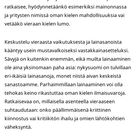
ratkaisee, hyödynnetäänkö esimerkiksi mainonnassa
ja yritysten nimissä oman kielen mahdollisuuksia vai
vetääkö vieraan kielen lumo.
Keskustelu vieraasta vaikutuksesta ja lainasanoista
kääntyy usein mustavalkoiseksi vastakkainasetteluksi.
Sävyjä on kuitenkin enemmän, eikä muilta lainaaminen
ole aina yksinomaan paha asia: nykysuomi on tulvillaan
eri-ikäisiä lainasanoja, monet niistä aivan keskeistä
sanastoamme. Parhaimmillaan lainaaminen voi olla
tehokas keino rikastuttaa oman kielen ilmaisuvaroja.
Ratkaisevaa on, millaisella asenteella vieraaseen
suhtaudutaan: onko päällimmäisenä kriittinen
kiinnostus vai kritiikitön ihailu ja omien lähtökohtien
väheksyntä.