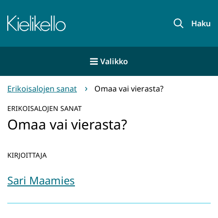
Siirry
sisältöön
Etusivu
Haku
Valikko
Erikoisalojen sanat
Omaa vai vierasta?
ERIKOISALOJEN SANAT
Omaa vai vierasta?
KIRJOITTAJA
Sari Maamies