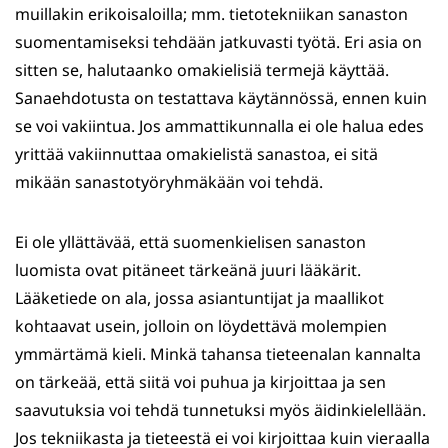
muillakin erikoisaloilla; mm. tietotekniikan sanaston
suomentamiseksi tehdään jatkuvasti työtä. Eri asia on
sitten se, halutaanko omakielisiä termejä käyttää.
Sanaehdotusta on testattava käytännössä, ennen kuin
se voi vakiintua. Jos ammattikunnalla ei ole halua edes
yrittää vakiinnuttaa omakielistä sanastoa, ei sitä
mikään sanastotyöryhmäkään voi tehdä.
Ei ole yllättävää, että suomenkielisen sanaston
luomista ovat pitäneet tärkeänä juuri lääkärit.
Lääketiede on ala, jossa asiantuntijat ja maallikot
kohtaavat usein, jolloin on löydettävä molempien
ymmärtämä kieli. Minkä tahansa tieteenalan kannalta
on tärkeää, että siitä voi puhua ja kirjoittaa ja sen
saavutuksia voi tehdä tunnetuksi myös äidinkielellään.
Jos tekniikasta ja tieteestä ei voi kirjoittaa kuin vieraalla