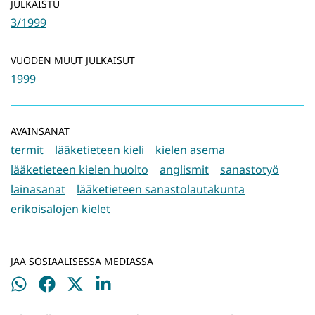
JULKAISTU
3/1999
VUODEN MUUT JULKAISUT
1999
AVAINSANAT
termit
lääketieteen kieli
kielen asema
lääketieteen kielen huolto
anglismit
sanastotyö
lainasanat
lääketieteen sanastolautakunta
erikoisalojen kielet
JAA SOSIAALISESSA MEDIASSA
Jaa
Jaa
Jaa
Jaa
WhatsApissa
Facebookissa
Twitterissä
LinkedInissä