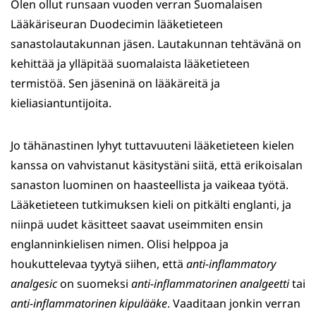
Olen ollut runsaan vuoden verran Suomalaisen
Lääkäriseuran Duodecimin lääketieteen
sanastolautakunnan jäsen. Lautakunnan tehtävänä on
kehittää ja ylläpitää suomalaista lääketieteen
termistöä. Sen jäseninä on lääkäreitä ja
kieliasiantuntijoita.
Jo tähänastinen lyhyt tuttavuuteni lääketieteen kielen
kanssa on vahvistanut käsitystäni siitä, että erikoisalan
sanaston luominen on haasteellista ja vaikeaa työtä.
Lääketieteen tutkimuksen kieli on pitkälti englanti, ja
niinpä uudet käsitteet saavat useimmiten ensin
englanninkielisen nimen. Olisi helppoa ja
houkuttelevaa tyytyä siihen, että
anti-inflammatory
analgesic
on suomeksi
anti-inflammatorinen analgeetti
tai
anti-inflammatorinen kipulääke
. Vaaditaan jonkin verran