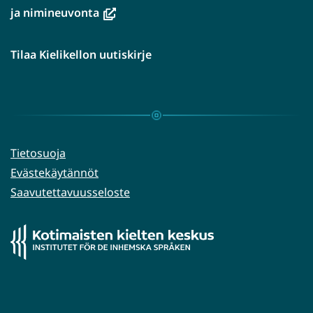
(avautuu
ja nimineuvonta
uuteen
ikkunaan,
Tilaa Kielikellon uutiskirje
siirryt
toiseen
palveluun)
Tietosuoja
Evästekäytännöt
Saavutettavuusseloste