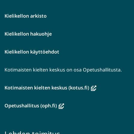
Kielikellon arkisto
Kielikellon hakuohje
Kielikellon käyttöehdot
Kotimaisten kielten keskus on osa Opetushallitusta.
(avautuu
Kotimaisten kielten keskus (kotus.fi)
uuteen
ikkunaan,
(avautuu
Opetushallitus (oph.fi)
siirryt
uuteen
toiseen
ikkunaan,
palveluun)
siirryt
Lehden toimitus