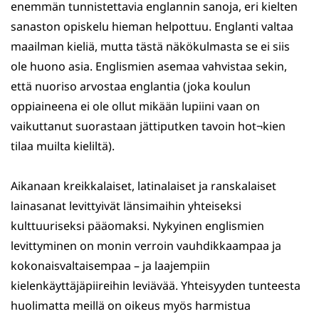
enemmän tunnistettavia englannin sanoja, eri kielten
sanaston opiskelu hieman helpottuu. Englanti valtaa
maailman kieliä, mutta tästä näkökulmasta se ei siis
ole huono asia. Englismien asemaa vahvistaa sekin,
että nuoriso arvostaa englantia (joka koulun
oppiaineena ei ole ollut mikään lupiini vaan on
vaikuttanut suorastaan jättiputken tavoin hot¬kien
tilaa muilta kieliltä).
Aikanaan kreikkalaiset, latinalaiset ja ranskalaiset
lainasanat levittyivät länsimaihin yhteiseksi
kulttuuriseksi pääomaksi. Nykyinen englismien
levittyminen on monin verroin vauhdikkaampaa ja
kokonaisvaltaisempaa – ja laajempiin
kielenkäyttäjäpiireihin leviävää. Yhteisyyden tunteesta
huolimatta meillä on oikeus myös harmistua