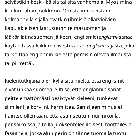
selvästikin keski-ikäisiä tai sitä vanhempia. Myös minä
kuulun tähän joukkoon. Omista inhokeistani
kolmannella sijalla ovatkin (ihmisiä aliarvioivien
kapulakielisen laatusuunnitelmasuomen ja
lääkärilatinasuomen jälkeen) englismit (
englismi
-sanaa
käytän tässä leikkimielisesti sanan
anglismi
sijasta, joka
tarkoittaa englannin kielestä peräisin olevaa ilmausta
tai piirrettä).
Kielentutkijana olen kyllä sitä mieltä, että englismit
eivät uhkaa suomea. Silti se, että englannin sanat
peittelemättömästi pesiytyvät kieleeni, tunkevat
silmlleni ja korviini, harmittaa. Sen sijaan minua ei
häiritse ollenkaan, että asuinseutuni nurmikoilla,
pensaikoissa ja teillä juoksentelee iloisesti tööttäileviä
fasaaneja, jotka alun perin on tänne tuomalla tuotu.