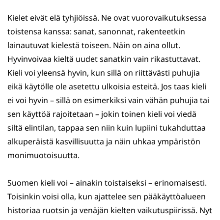
Kielet eivät elä tyhjiöissä. Ne ovat vuorovaikutuksessa
toistensa kanssa: sanat, sanonnat, rakenteetkin
lainautuvat kielestä toiseen. Näin on aina ollut.
Hyvinvoivaa kieltä uudet sanatkin vain rikastuttavat.
Kieli voi yleensä hyvin, kun sillä on riittävästi puhujia
eikä käytölle ole asetettu ulkoisia esteitä. Jos taas kieli
ei voi hyvin – sillä on esimerkiksi vain vähän puhujia tai
sen käyttöä rajoitetaan – jokin toinen kieli voi viedä
siltä elintilan, tappaa sen niin kuin lupiini tukahduttaa
alkuperäistä kasvillisuutta ja näin uhkaa ympäristön
monimuotoisuutta.
Suomen kieli voi – ainakin toistaiseksi – erinomaisesti.
Toisinkin voisi olla, kun ajattelee sen pääkäyttöalueen
historiaa ruotsin ja venäjän kielten vaikutuspiirissä. Nyt