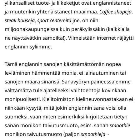
ylikansalliset tuote- ja liikeketjut ovat englannistaneet
ja muutenkin yhtenäistäneet maailmaa.
Coffee shopeja
,
steak houseja
,
sport centereitä
jne. on niin
miljoonakaupungeissa kuin peräkylissäkin (kaikkialla
ne näyttävätkin samoilta!). Viimeistään internet räjäytti
englannin syliimme.
Tämä englannin sanojen käsittämättömän nopea
leviäminen hämmentää monia, ei lainautuminen tai
sanojen määrä sinänsä. Sanavyöryn paineessa emme
välttämättä tule ajatelleeksi vaihtoehtoja kovinkaan
monipuolisesti. Kielitoimiston kielineuvonnastakaan ei
niinkään kysytä, mitä jokin englannin sana voisi olla
suomeksi, vaan miten esimerkiksi kirjoitetaan tietyn
sanan monikon taivutusmuoto, esim. sanan
smoothie
monikon taivutusmuoto (paljon
smoothieja
~