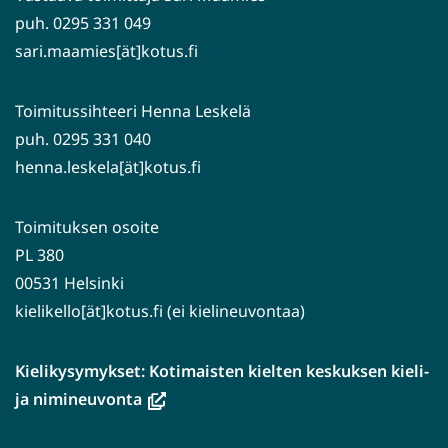
puh. 0295 331 049
sari.maamies[ät]kotus.fi
Toimitussihteeri Henna Leskelä
puh. 0295 331 040
henna.leskela[ät]kotus.fi
Toimituksen osoite
PL 380
00531 Helsinki
kielikello[ät]kotus.fi (ei kielineuvontaa)
Kielikysymykset: Kotimaisten kielten keskuksen kieli-
(avautuu
ja nimineuvonta
uuteen