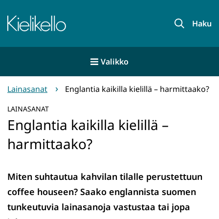
Siirry
sisältöön
Etusivu
Haku
Valikko
Lainasanat
Englantia kaikilla kielillä – harmittaako?
LAINASANAT
Englantia kaikilla kielillä –
harmittaako?
Miten suhtautua kahvilan tilalle perustettuun
coffee houseen? Saako englannista suomen
tunkeutuvia lainasanoja vastustaa tai jopa