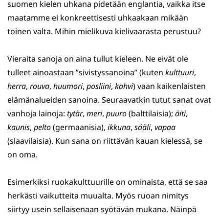
suomen kielen uhkana pidetään englantia, vaikka itse
maatamme ei konkreettisesti uhkaakaan mikään
toinen valta. Mihin mielikuva kielivaarasta perustuu?
Vieraita sanoja on aina tullut kieleen. Ne eivät ole
tulleet ainoastaan ”sivistyssanoina” (kuten
kulttuuri
,
herra
,
rouva
,
huumori
,
posliini
,
kahvi
) vaan kaikenlaisten
elämänalueiden sanoina. Seuraavatkin tutut sanat ovat
vanhoja lainoja:
tytär
,
meri
,
puuro
(balttilaisia);
äiti
,
kaunis
,
pelto
(germaanisia),
ikkuna
,
sääli
,
vapaa
(slaavilaisia). Kun sana on riittävän kauan kielessä, se
on oma.
Esimerkiksi ruokakulttuurille on ominaista, että se saa
herkästi vaikutteita muualta. Myös ruoan nimitys
siirtyy usein sellaisenaan syötävän mukana. Näinpä