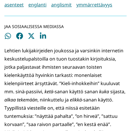
asenteet
englanti
anglismit
ymmärrettävyys
JAA SOSIAALISESSA MEDIASSA
Jaa
Jaa
Jaa
Jaa
WhatsApissa
Facebookissa
Twitterissä
LinkedInissä
Lehtien lukijakirjeiden joukossa ja varsinkin internetin
keskustelupalstoilla on tuon tuostakin kirjoituksia,
jotka paljastavat ihmisten seuraavan toisten
kielenkäyttöä hyvinkin tarkasti: monenlaiset
kielenpiirteet ärsyttävät. ”Kieli-inhokkeihin” kuuluvat
mm. sinä-passiivi,
ketä
-sanan käyttö sanan
kuka
sijasta,
alkaa tekemään
, niinkuttelu ja
elikkä
-sanan käyttö.
Tyypillistä viesteille on, että niissä esitetään
tuntemuksia: ”näyttää pahalta”, ”on hirveä”, ”sattuu
korvaan”, ”saa raivon partaalle”, ”en kestä enää”.