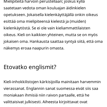
Mielipiteitä harvoin perustellaan; joskus kyllä
saatetaan vedota oman kouluajan äidinkielen
opetukseen. Jokaisella kielenkäyttäjällä onkin oikeus
esittää oma mielipiteensä kielestä ja (muiden)
kielenkäytöstä. Se ei ole vain kieliammattilaisten
oikeus. Kieli on kaikkien yhteinen, mutta se on myös
jokaisen oma. Hankausta saattaa syntyä siitä, että oma
näkemys eroaa naapurin omasta.
Etovatko englismit?
Kieli-inhokkilistojen kärkisijoilla mainitaan harvemmin
vierassanat. Englannin sanat suomessa eivät siis saa
moniakaan ihmisiä niin raivon partaalle, että he
valittaisivat julkisesti. Aiheesta kirjoittavat ovat