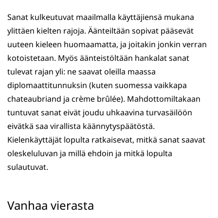
Sanat kulkeutuvat maailmalla käyttäjiensä mukana
ylittäen kielten rajoja. Äänteiltään sopivat pääsevät
uuteen kieleen huomaamatta, ja joitakin jonkin verran
kotoistetaan. Myös äänteistöltään hankalat sanat
tulevat rajan yli: ne saavat oleilla maassa
diplomaattitunnuksin (kuten suomessa vaikkapa
chateaubriand ja crème brûlée). Mahdottomiltakaan
tuntuvat sanat eivät joudu uhkaavina turvasäilöön
eivätkä saa virallista käännytyspäätöstä.
Kielenkäyttäjät lopulta ratkaisevat, mitkä sanat saavat
oleskeluluvan ja millä ehdoin ja mitkä lopulta
sulautuvat.
Vanhaa vierasta