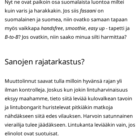
Nyt ne ovat paikoin osa suomalaista luontoa miltei
kuin varis ja harakkakin. Jos siis
fasaani
on
suomalainen ja suomea, niin ovatko samaan tapaan
myös vaikkapa
handsfree
,
smoothie
,
easy up
- tapetti ja
B-to-B
? Jos ovatkin, niin saako minua silti harmittaa?
Sanojen rajatarkastus?
Muuttolinnut saavat tulla milloin hyvänsä rajan yli
ilman kontrolleja. Joskus kun jokin lintuharvinaisuus
eksyy maahamme, tieto siitä leviää kulovalkean tavoin
ja lintubongarit huristelevat pitkiäkin matkoja
nähdäkseen siitä edes vilauksen. Harvoin satunnainen
vierailija tulee jäädäkseen. Lintukanta leviääkin vain, jos
elinolot ovat suotuisat.