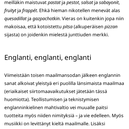
meilläkin maistuvat
pastat
ja
pestot
,
salsat
ja
sabayonit
,
fruityt
ja
frappét
. Ehkä hieman nikotellen menevät alas
quesadillat
ja
gazpachotkin
. Vieras on kuitenkin jopa niin
makoisaa, että kotoistettu
pitsa
(alkuperäisen
pizzan
sijasta) on joidenkin mielestä junttiuden merkki.
Englanti, englanti, englanti
Viimeistään toisen maailmansodan jälkeen englannin
sanat alkoivat yleistyä eri puolilla länsimaista maailmaa
(eriaikaiset siirtomaavaikutukset jätetään tässä
huomiotta). Teollistumisen ja teknistymisen
englanninkielinen mahtivaltio vei muualle paitsi
tuotteita myös niiden nimityksiä – ja vie edelleen. Myös
musiikki on levittänyt kieltä maailmalle. Lisäksi