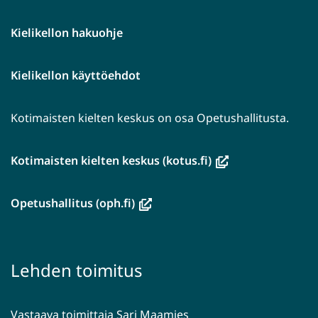
Kielikellon hakuohje
Kielikellon käyttöehdot
Kotimaisten kielten keskus on osa Opetushallitusta.
(avautuu
Kotimaisten kielten keskus (kotus.fi)
uuteen
ikkunaan,
(avautuu
Opetushallitus (oph.fi)
siirryt
uuteen
toiseen
ikkunaan,
palveluun)
siirryt
Lehden toimitus
toiseen
palveluun)
Vastaava toimittaja Sari Maamies