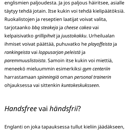
englismien paljoudesta. Ja jos paljous häiritsee, asialle
täytyy tehdä jotain. Itse kukin voi tehdä kielipäätöksiä.
Ruokalistojen ja reseptien laatijat voivat valita,
tarjotaanko
bbq steakeja
ja
cheese cakea
vai
kelpaisivatko
grillipihvit
ja
juustokakku
. Urheilualan
ihmiset voivat päättää, puhuvatko he
playoffeista
ja
rankingeista
vai
loppusarjan peleistä
ja
paremmuuslistoista
. Samoin itse kukin voi miettiä,
meneekö mieluummin esimerkiksi
gym centeriin
harrastamaan
spinningiä
oman
personal trainerin
ohjauksessa vai sittenkin
kuntokeskuksseen
.
Handsfree
vai
händsfrii
?
Englanti on joka tapauksessa tullut kieliin jäädäkseen,