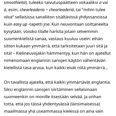
smoothieita
), tuleeko taivutuspäätteen vokaaliksi
a
vai
ä
, esim.
chearleaderia
~
chearleaderiä
, tai ”mihin tulee
viiva” sellaisissa sanaliiton sisältävissä yhdyssanoissa
kuin
easy up
-tapetti jne. Kun neuvontaan soittaneelta
kysytään, voisiko tilalle harkita jotain selvemmin
suomenkielistä sanaa, vastaus kuuluu usein: eihän
sitten kukaan ymmärrä, että tarkoitetaan juuri sitä ja
sitä! – Kielineuvojakin hämmentyy, kun hän on ajatellut
nimenomaan englannin sanojen käytön vähentävän
kielellistä tasa-arvoa, kun kaikki eivät niitä ymmärrä…
On tavallista ajatella, että kaikki ymmärtävät englantia.
Siksi englannin sanojen siirtäminen sellaisinaan
suomeenkin on monille itsestään selvää. Ja onhan
totta, että jos tässä yhdentyvässä (länsimaisessa)
maailmassa yhä useammassa kielessä on aina vain