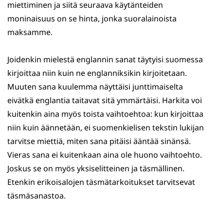
miettiminen ja siitä seuraava käytänteiden
moninaisuus on se hinta, jonka suoralainoista
maksamme.
Joidenkin mielestä englannin sanat täytyisi suomessa
kirjoittaa niin kuin ne englanniksikin kirjoitetaan.
Muuten sana kuulemma näyttäisi junttimaiselta
eivätkä englantia taitavat sitä ymmärtäisi. Harkita voi
kuitenkin aina myös toista vaihtoehtoa: kun kirjoittaa
niin kuin äännetään, ei suomenkielisen tekstin lukijan
tarvitse miettiä, miten sana pitäisi ääntää sinänsä.
Vieras sana ei kuitenkaan aina ole huono vaihtoehto.
Joskus se on myös yksiselitteinen ja täsmällinen.
Etenkin erikoisalojen täsmätarkoitukset tarvitsevat
täsmäsanastoa.