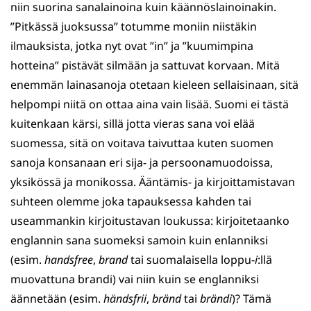
niin suorina sanalainoina kuin käännöslainoinakin.
”Pitkässä juoksussa” totumme moniin niistäkin
ilmauksista, jotka nyt ovat ”in” ja ”kuumimpina
hotteina” pistävät silmään ja sattuvat korvaan. Mitä
enemmän lainasanoja otetaan kieleen sellaisinaan, sitä
helpompi niitä on ottaa aina vain lisää. Suomi ei tästä
kuitenkaan kärsi, sillä jotta vieras sana voi elää
suomessa, sitä on voitava taivuttaa kuten suomen
sanoja konsanaan eri sija- ja persoonamuodoissa,
yksikössä ja monikossa. Ääntämis- ja kirjoittamistavan
suhteen olemme joka tapauksessa kahden tai
useammankin kirjoitustavan loukussa: kirjoitetaanko
englannin sana suomeksi samoin kuin enlanniksi
(esim.
handsfree
,
brand
tai suomalaisella loppu-
i
:llä
muovattuna brandi) vai niin kuin se englanniksi
äännetään (esim.
händsfrii
,
bränd
tai
brändi
)? Tämä