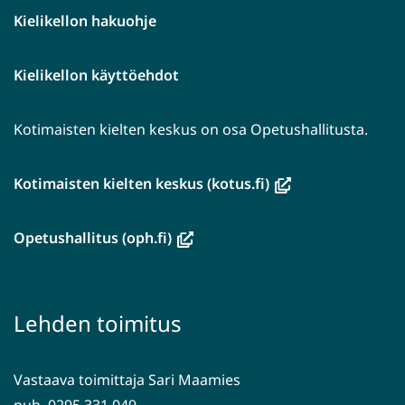
Kielikellon hakuohje
Kielikellon käyttöehdot
Kotimaisten kielten keskus on osa Opetushallitusta.
(avautuu
Kotimaisten kielten keskus (kotus.fi)
uuteen
ikkunaan,
(avautuu
Opetushallitus (oph.fi)
siirryt
uuteen
toiseen
ikkunaan,
palveluun)
siirryt
Lehden toimitus
toiseen
palveluun)
Vastaava toimittaja Sari Maamies