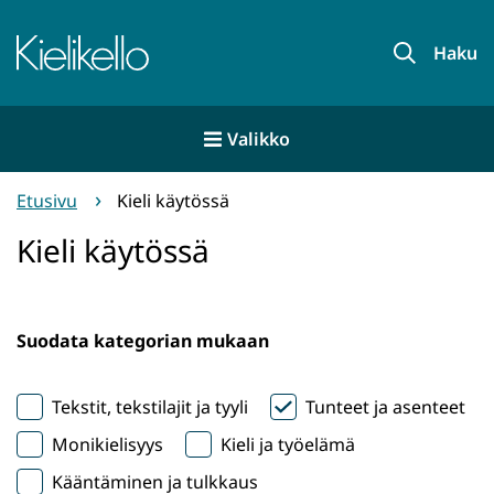
Siirry
sisältöön
Etusivu
Haku
Valikko
Etusivu
Kieli käytössä
Kieli käytössä
Suodata kategorian mukaan
Tekstit, tekstilajit ja tyyli
Tunteet ja asenteet
Monikielisyys
Kieli ja työelämä
Kääntäminen ja tulkkaus