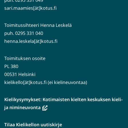
puh. 0295 331 049
sari.maamies[ät]kotus.fi
Toimitussihteeri Henna Leskelä
puh. 0295 331 040
henna.leskela[ät]kotus.fi
Toimituksen osoite
PL 380
00531 Helsinki
kielikello[ät]kotus.fi (ei kielineuvontaa)
Kielikysymykset: Kotimaisten kielten keskuksen kieli-
(avautuu
ja nimineuvonta
uuteen
ikkunaan,
Tilaa Kielikellon uutiskirje