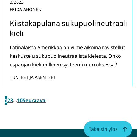
3/2023
FRIDA AHONEN
Kiistakapulana sukupuolineutraali
kieli
Latinalaista Amerikkaa on viime aikoina ravistellut
keskustelu sukupuolineutraalista kielestä. Onko
espanjan kieliopillinen systeemi murroksessa?
TUNTEET JA ASENTEET
1
2
3
…
10
Seuraava
Takaisin ylös