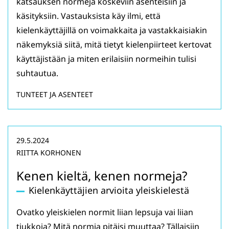
katsauksen normeja koskeviin asenteisiin ja
käsityksiin. Vastauksista käy ilmi, että
kielenkäyttäjillä on voimakkaita ja vastakkaisiakin
näkemyksiä siitä, mitä tietyt kielenpiirteet kertovat
käyttäjistään ja miten erilaisiin normeihin tulisi
suhtautua.
TUNTEET JA ASENTEET
29.5.2024
RIITTA KORHONEN
Kenen kieltä, kenen normeja?
Kielenkäyttäjien arvioita yleiskielestä
Ovatko yleiskielen normit liian lepsuja vai liian
tiukkoja? Mitä normia pitäisi muuttaa? Tällaisiin