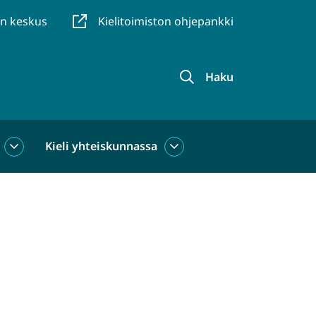
en keskus
Kielitoimiston ohjepankki
Haku
Kieli yhteiskunnassa
Kieli
Kieli
käytössä
yhteiskunnassa
alasivut
alasivut