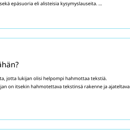
 sekä epäsuoria eli alisteisia kysymyslauseita. …
vähän?
a, jotta lukijan olisi helpompi hahmottaa tekstiä.
ajan on itsekin hahmotettava tekstinsä rakenne ja ajateltava