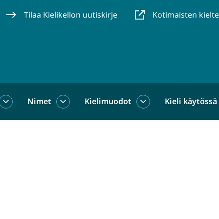
Tilaa Kielikellon uutiskirje
Kotimaisten kielt
Nimet
Kielimuodot
Kieli käytössä
us
Sanat
Nimet
Kielimuodot
alasivut
alasivut
alasivut