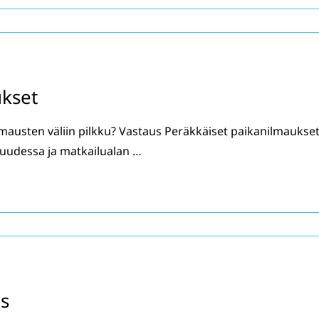
ukset
mausten väliin pilkku? Vastaus Peräkkäiset paikanilmaukse
isuudessa ja matkailualan …
us