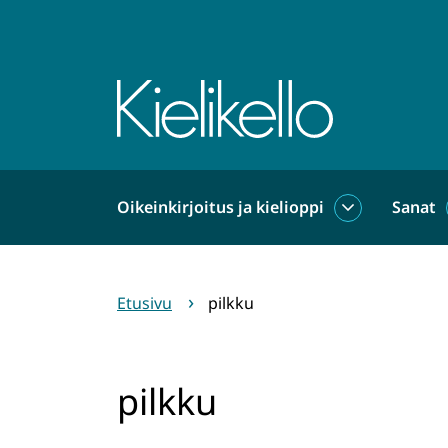
Siirry
sisältöön
Etusivu
Oikeinkirjoitus ja kielioppi
Sanat
Oikeinkirjoit
ja
kielioppi
alasivut
Etusivu
pilkku
pilkku