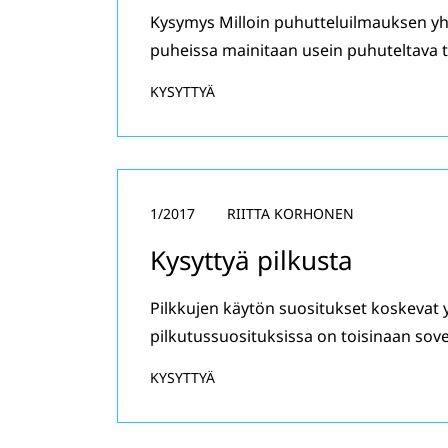
Kysymys Milloin puhutteluilmauksen yht
puheissa mainitaan usein puhuteltava
KYSYTTYÄ
1/2017
RIITTA KORHONEN
Kysyttyä pilkusta
Pilkkujen käytön suositukset koskevat yl
pilkutussuosituksissa on toisinaan sov
KYSYTTYÄ