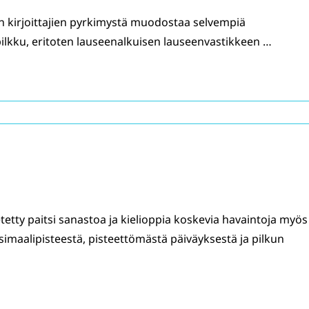
on kirjoittajien pyrkimystä muodostaa selvempiä
pilkku, eritoten lauseenalkuisen lauseenvastikkeen …
hetetty paitsi sanastoa ja kielioppia koskevia havaintoja myös
imaalipisteestä, pisteettömästä päiväyksestä ja pilkun