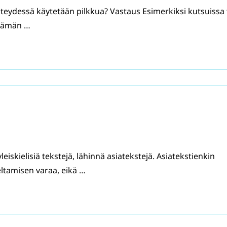
eydessä käytetään pilkkua? Vastaus Esimerkiksi kutsuissa 
 tämän …
eiskielisiä tekstejä, lähinnä asiatekstejä. Asiatekstienkin
eltamisen varaa, eikä …