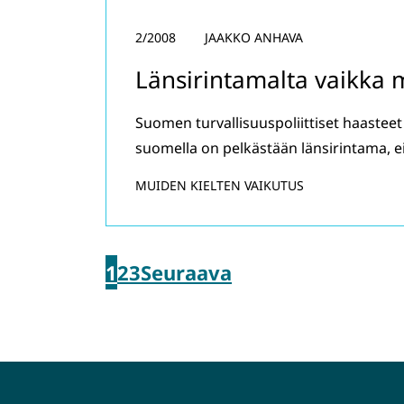
2/2008
JAAKKO ANHAVA
Länsirintamalta vaikka 
Suomen turvallisuuspoliittiset haasteet 
suomella on pelkästään länsirintama, eik
MUIDEN KIELTEN VAIKUTUS
1
2
3
Seuraava