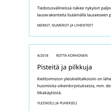
Tiedotusvälineissä näkee nykyisin palj
lauserakenteita lisäämällä lauseeseen 
MERKIT, NUMEROT JA LYHENTEET
4/2018
RIITTA KORHONEN
Pisteitä ja pilkkuja
Kielitoimiston yleiskielitalkoisiin on lä
huomioita oikeinkirjoituksesta, mm. des
liikakäytöstä.
YLEISKIELI JA PUHEKIELI