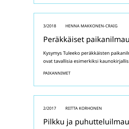
3/2018
HENNA MAKKONEN-CRAIG
Peräkkäiset paikanilma
Kysymys Tuleeko peräkkäisten paikanil
ovat tavallisia esimerkiksi kaunokirjall
PAIKANNIMET
2/2017
RIITTA KORHONEN
Pilkku ja puhutteluilma