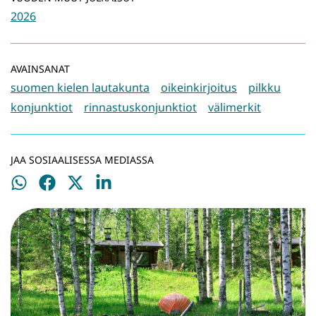
2026
AVAINSANAT
suomen kielen lautakunta
oikeinkirjoitus
pilkku
konjunktiot
rinnastuskonjunktiot
välimerkit
JAA SOSIAALISESSA MEDIASSA
Jaa
Jaa
Jaa
Jaa
WhatsApissa
Facebookissa
Twitterissä
LinkedInissä