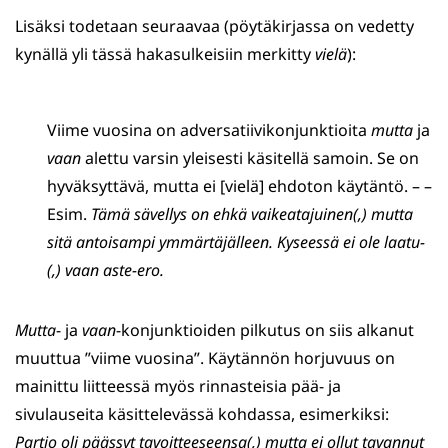
Lisäksi todetaan seuraavaa (pöytäkirjassa on vedetty
kynällä yli tässä hakasulkeisiin merkitty
vielä
):
Viime vuosina on adversatiivikonjunktioita
mutta
ja
vaan
alettu varsin yleisesti käsitellä samoin. Se on
hyväksyttävä, mutta ei [vielä] ehdoton käytäntö. – –
Esim.
Tämä sävellys on ehkä vaikeatajuinen(,) mutta
sitä antoisampi ymmärtäjälleen. Kyseessä ei ole laatu-
(,) vaan aste-ero.
Mutta
- ja
vaan
-konjunktioiden pilkutus on siis alkanut
muuttua ”viime vuosina”. Käytännön horjuvuus on
mainittu liitteessä myös rinnasteisia pää- ja
sivulauseita käsittelevässä kohdassa, esimerkiksi:
Partio oli päässyt tavoitteeseensa(,)
mutta ei ollut tavannut