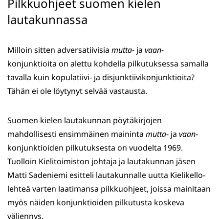
Pilkkuohjeet suomen kielen
lautakunnassa
Milloin sitten adversatiivisia
mutta
- ja
vaan
-
konjunktioita on alettu kohdella pilkutuksessa samalla
tavalla kuin kopulatiivi- ja disjunktiivikonjunktioita?
Tähän ei ole löytynyt selvää vastausta.
Suomen kielen lautakunnan pöytäkirjojen
mahdollisesti ensimmäinen maininta
mutta
- ja
vaan
-
konjunktioiden pilkutuksesta on vuodelta 1969.
Tuolloin Kielitoimiston johtaja ja lautakunnan jäsen
Matti Sadeniemi esitteli lautakunnalle uutta Kielikello-
lehteä varten laatimansa pilkkuohjeet, joissa mainitaan
myös näiden konjunktioiden pilkutusta koskeva
väljennys.