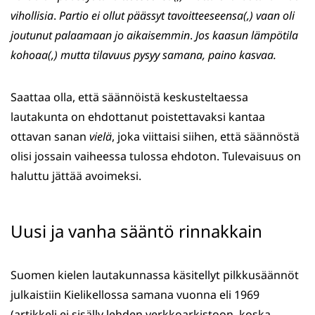
vihollisia
.
Partio ei ollut päässyt tavoitteeseensa(,)
vaan oli
joutunut palaamaan jo aikaisemmin
.
Jos kaasun lämpötila
kohoaa(,) mutta tilavuus pysyy samana, paino kasvaa.
Saattaa olla, että säännöistä keskusteltaessa
lautakunta on ehdottanut poistettavaksi kantaa
ottavan sanan
vielä
, joka viittaisi siihen, että säännöstä
olisi jossain vaiheessa tulossa ehdoton. Tulevaisuus on
haluttu jättää avoimeksi.
Uusi ja vanha sääntö rinnakkain
Suomen kielen lautakunnassa käsitellyt pilkkusäännöt
julkaistiin Kielikellossa samana vuonna eli 1969
(artikkeli ei sisälly lehden verkkoarkistoon, koska