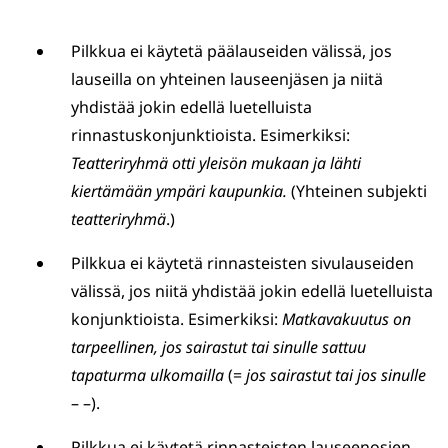
Pilkkua ei käytetä päälauseiden välissä, jos
lauseilla on yhteinen lauseenjäsen ja niitä
yhdistää jokin edellä luetelluista
rinnastuskonjunktioista. Esimerkiksi:
Teatteriryhmä otti yleisön mukaan ja lähti
kiertämään ympäri kaupunkia.
(Yhteinen subjekti
teatteriryhmä
.)
Pilkkua ei käytetä rinnasteisten sivulauseiden
välissä, jos niitä yhdistää jokin edellä luetelluista
konjunktioista. Esimerkiksi:
Matkavakuutus on
tarpeellinen, jos sairastut tai sinulle sattuu
tapaturma ulkomailla
(=
jos sairastut tai jos sinulle
– –).
Pilkkua ei käytetä rinnasteisten lauseenosien