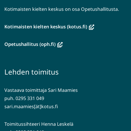
Kotimaisten kielten keskus on osa Opetushallitusta.
(avautuu
Kotimaisten kielten keskus (kotus.fi)
uuteen
ikkunaan,
(avautuu
Opetushallitus (oph.fi)
siirryt
uuteen
toiseen
ikkunaan,
palveluun)
siirryt
Lehden toimitus
toiseen
palveluun)
Vastaava toimittaja Sari Maamies
puh. 0295 331 049
sari.maamies[ät]kotus.fi
Toimitussihteeri Henna Leskelä