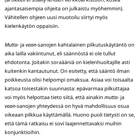
ajantasaisempia ohjeita on julkaistu myöhemmin).
Vähitellen ohjeen uusi muotoilu siirtyi myös
kielenkäytön oppaisiin.
Mutta
- ja
vaan
-sanojen kahtalainen pilkutuskäytäntö on
aika lailla vakiintunut, eli säännöstä ei ole tullut
ehdotonta. Joitakin soraääniä on kielenhuoltajille asti
kuitenkin kantautunut. On esitetty, että sääntö ilman
poikkeusta olisi helpompi omaksua. Asiaa voi toisaalta
katsoa toisestakin suunnasta: epävarmaa pilkuttajaa
voi myös helpottaa tieto siitä, että ainakin
mutta
- ja
vaan
-sanojen yhteydessä on hyvä mahdollisuus osua
oikeaan pilkkua käyttämällä. Huono puoli tietysti on se,
että tämä ratkaisu ei sovi laajennettavaksi muihin
konjunktioihin.