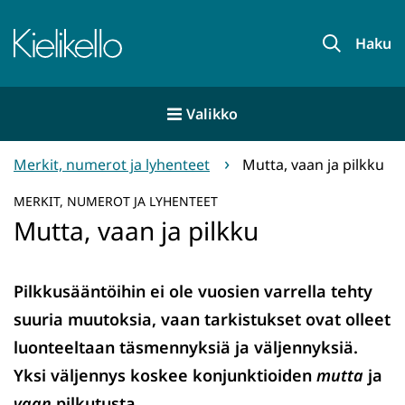
Siirry
sisältöön
Etusivu
Haku
Valikko
Merkit, numerot ja lyhenteet
Mutta, vaan ja pilkku
MERKIT, NUMEROT JA LYHENTEET
Mutta, vaan ja pilkku
Pilkkusääntöihin ei ole vuosien varrella tehty
suuria muutoksia, vaan tarkistukset ovat olleet
luonteeltaan täsmennyksiä ja väljennyksiä.
Yksi väljennys koskee konjunktioiden
mutta
ja
vaan
pilkutusta.