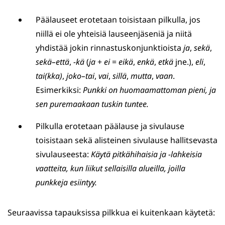
Päälauseet erotetaan toisistaan pilkulla, jos
niillä ei ole yhteisiä lauseenjäseniä ja niitä
yhdistää jokin rinnastuskonjunktioista
ja
,
sekä
,
sekä–että
,
-kä
(
ja
+
ei
=
eikä
,
enkä
,
etkä
jne.),
eli
,
tai(kka)
,
joko–tai
,
vai
,
sillä
,
mutta
,
vaan
.
Esimerkiksi:
Punkki on huomaamattoman pieni, ja
sen puremaakaan tuskin tuntee.
Pilkulla erotetaan päälause ja sivulause
toisistaan sekä alisteinen sivulause hallitsevasta
sivulauseesta:
Käytä pitkähihaisia ja -lahkeisia
vaatteita, kun liikut sellaisilla alueilla, joilla
punkkeja esiintyy.
Seuraavissa tapauksissa pilkkua ei kuitenkaan käytetä: