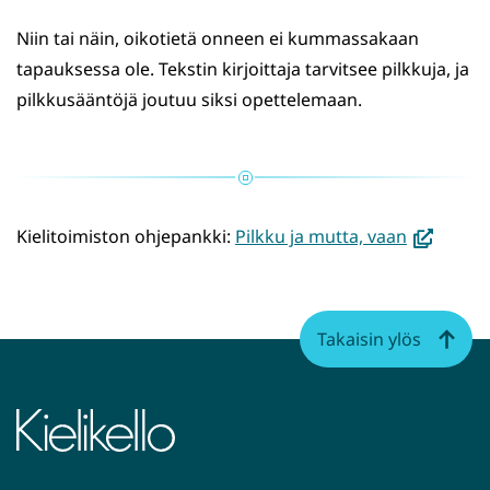
Niin tai näin, oikotietä onneen ei kummassakaan
tapauksessa ole. Tekstin kirjoittaja tarvitsee pilkkuja, ja
pilkkusääntöjä joutuu siksi opettelemaan.
(avautuu
Kielitoimiston ohjepankki:
Pilkku ja mutta, vaan
uuteen
ikkunaan,
siirryt
Takaisin ylös
toiseen
palveluun