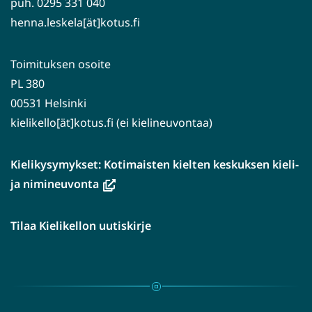
puh. 0295 331 040
henna.leskela[ät]kotus.fi
Toimituksen osoite
PL 380
00531 Helsinki
kielikello[ät]kotus.fi (ei kielineuvontaa)
Kielikysymykset: Kotimaisten kielten keskuksen kieli-
(avautuu
ja nimineuvonta
uuteen
ikkunaan,
Tilaa Kielikellon uutiskirje
siirryt
toiseen
palveluun)