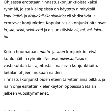
Ohjeessa erotetaan rinnastuskonjunktioista kaksi
ryhmää, joista kieliopeissa on käytetty nimityksiä
kopulatiivi
- ja
disjunktiivikonjunktiot
eli yhdistävät ja
erottavat konjunktiot. Kopulatiivisia konjunktioita ovat
ja
,
-kä
,
sekä
,
sekä–että
ja disjunktiivisia
eli
,
tai
,
vai
,
joko–
tai
.
Kuten huomataan,
mutta
- ja
vaan
-konjunktiot eivät
kuulu näihin ryhmiin. Ne ovat
adversatiivisia
eli
vastakohtaa tai rajoitusta ilmaisevia konjunktioita.
Setälän ohjeen mukaan näiden
rinnastuskonjunktioiden eteen tarvittiin aina pilkku, ja
näin ohje esitettiin kielenkäytön oppaissa Setälän
jälkeen vuosikymmenet.