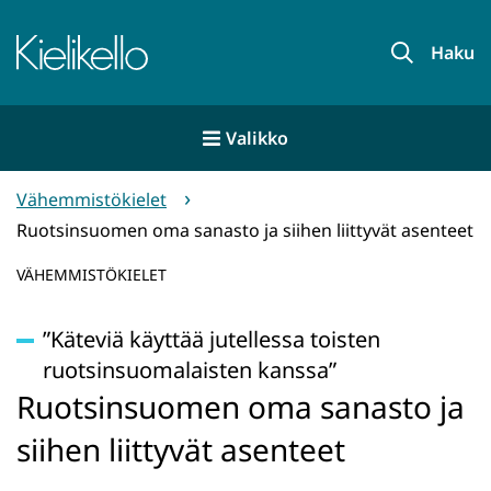
Siirry
sisältöön
Etusivu
Haku
Valikko
Vähemmistökielet
Ruotsinsuomen oma sanasto ja siihen liittyvät asenteet
VÄHEMMISTÖKIELET
”Käteviä käyttää jutellessa toisten
ruotsinsuomalaisten kanssa”
Ruotsinsuomen oma sanasto ja
siihen liittyvät asenteet