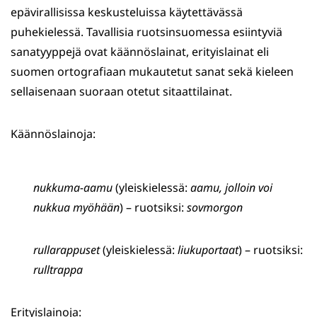
epävirallisissa keskusteluissa käytettävässä
puhekielessä. Tavallisia ruotsinsuomessa esiintyviä
sanatyyppejä ovat käännöslainat, erityislainat eli
suomen ortografiaan mukautetut sanat sekä kieleen
sellaisenaan suoraan otetut sitaattilainat.
Käännöslainoja:
nukkuma-aamu
(yleiskielessä:
aamu, jolloin voi
nukkua myöhään
) – ruotsiksi:
sovmorgon
rullarappuset
(yleiskielessä:
liukuportaat
) – ruotsiksi:
rulltrappa
Erityislainoja: