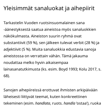
Yleisimmät sanaluokat ja aihepiirit
Tarkastelin Vuoden ruotsinsuomalainen sana
-äänestyksestä saatua aineistoa myös sanaluokkien
näkökulmasta. Aineiston suurin ryhmä ovat
substantiivit (59 %), sen jälkeen tulevat verbit (28 %) ja
adjektiivit (5 %). Muita sanaluokkia edustavia sanoja
aineistossa on verrattain vähän. Tämä jakauma
noudattaa melko hyvin aikaisempaa
lainasanatutkimusta (ks. esim. Boyd 1993; Kolu 2017, s.
68).
Sanojen aihepiireissä erottuvat ihmisten arkipäivään
läheisesti liittyvät teemat, kuten konkreettinen
tekeminen (esim.
handlata
, ruots.
handla
’ostaa’), ruoka