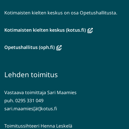
Kotimaisten kielten keskus on osa Opetushallitusta.
(avautuu
Kotimaisten kielten keskus (kotus.fi)
uuteen
ikkunaan,
(avautuu
Opetushallitus (oph.fi)
siirryt
uuteen
toiseen
ikkunaan,
palveluun)
siirryt
Lehden toimitus
toiseen
palveluun)
Vastaava toimittaja Sari Maamies
puh. 0295 331 049
sari.maamies[ät]kotus.fi
Toimitussihteeri Henna Leskelä