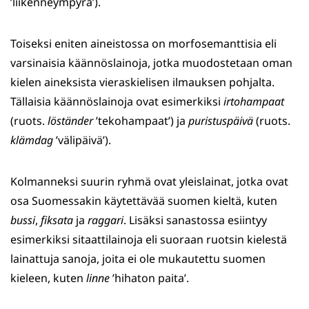
’liikenneympyrä’).
Toiseksi eniten aineistossa on morfosemanttisia eli
varsinaisia käännöslainoja, jotka muodostetaan oman
kielen aineksista vieraskielisen ilmauksen pohjalta.
Tällaisia käännöslainoja ovat esimerkiksi
irtohampaat
(ruots.
löständer
’tekohampaat’) ja
puristuspäivä
(ruots.
klämdag
’välipäivä’).
Kolmanneksi suurin ryhmä ovat yleislainat, jotka ovat
osa Suomessakin käytettävää suomen kieltä, kuten
bussi
,
fiksata
ja
raggari
. Lisäksi sanastossa esiintyy
esimerkiksi sitaattilainoja eli suoraan ruotsin kielestä
lainattuja sanoja, joita ei ole mukautettu suomen
kieleen, kuten
linne
’hihaton paita’.