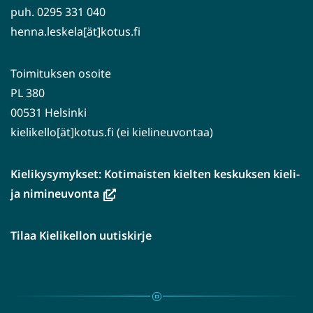
puh. 0295 331 040
henna.leskela[ät]kotus.fi
Toimituksen osoite
PL 380
00531 Helsinki
kielikello[ät]kotus.fi (ei kielineuvontaa)
Kielikysymykset: Kotimaisten kielten keskuksen kieli-
(avautuu
ja nimineuvonta
uuteen
ikkunaan,
Tilaa Kielikellon uutiskirje
siirryt
toiseen
palveluun)