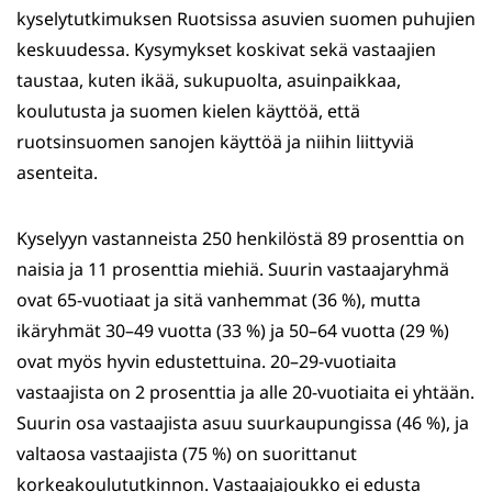
kyselytutkimuksen Ruotsissa asuvien suomen puhujien
keskuudessa. Kysymykset koskivat sekä vastaajien
taustaa, kuten ikää, sukupuolta, asuinpaikkaa,
koulutusta ja suomen kielen käyttöä, että
ruotsinsuomen sanojen käyttöä ja niihin liittyviä
asenteita.
Kyselyyn vastanneista 250 henkilöstä 89 prosenttia on
naisia ja 11 prosenttia miehiä. Suurin vastaajaryhmä
ovat 65-vuotiaat ja sitä vanhemmat (36 %), mutta
ikäryhmät 30–49 vuotta (33 %) ja 50–64 vuotta (29 %)
ovat myös hyvin edustettuina. 20–29-vuotiaita
vastaajista on 2 prosenttia ja alle 20-vuotiaita ei yhtään.
Suurin osa vastaajista asuu suurkaupungissa (46 %), ja
valtaosa vastaajista (75 %) on suorittanut
korkeakoulututkinnon. Vastaajajoukko ei edusta