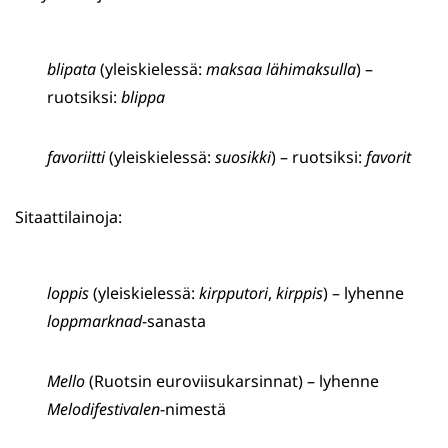
blipata
(yleiskielessä:
maksaa lähimaksulla
) –
ruotsiksi:
blippa
favoriitti
(yleiskielessä:
suosikki
) – ruotsiksi:
favorit
Sitaattilainoja:
loppis
(yleiskielessä:
kirpputori
,
kirppis
) – lyhenne
loppmarknad
-sanasta
Mello
(Ruotsin euroviisukarsinnat) – lyhenne
Melodifestivalen
-nimestä