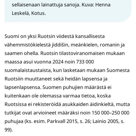
sellaisenaan lainattuja sanoja. Kuva: Henna
Leskelä, Kotus.
Suomi on yksi Ruotsin viidestä kansallisesta
vähemmistökielestä jiddišin, meänkielen, romanin ja
saamen ohella. Ruotsin tilastoviranomaisen mukaan
maassa asui vuonna 2024 noin 733 000
suomalaistaustaista, kun lasketaan mukaan Suomesta
Ruotsiin muuttaneet sekä heidän lapsensa ja
lapsenlapsensa. Suomen puhujien määrästä ei
kuitenkaan ole olemassa varmaa tietoa, koska
Ruotsissa ei rekisteröidä asukkaiden äidinkieltä, mutta
tutkijat ovat arvioineet määräksi noin 150 000–250 000
puhujaa (ks. esim. Parkvall 2015, s. 26; Lainio 2005, s.
99).