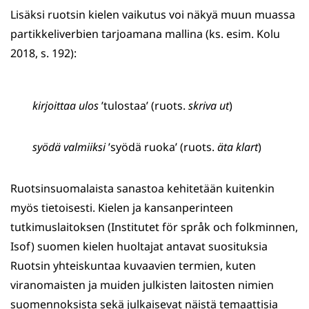
Lisäksi ruotsin kielen vaikutus voi näkyä muun muassa
partikkeliverbien tarjoamana mallina (ks. esim. Kolu
2018, s. 192):
kirjoittaa ulos
’tulostaa’ (ruots.
skriva ut
)
syödä valmiiksi
’syödä ruoka’ (ruots.
äta klart
)
Ruotsinsuomalaista sanastoa kehitetään kuitenkin
myös tietoisesti. Kielen ja kansanperinteen
tutkimuslaitoksen (Institutet för språk och folkminnen,
Isof) suomen kielen huoltajat antavat suosituksia
Ruotsin yhteiskuntaa kuvaavien termien, kuten
viranomaisten ja muiden julkisten laitosten nimien
suomennoksista sekä julkaisevat näistä temaattisia