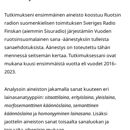
Tutkimukseni ensimmäinen aineisto koostuu Ruotsin
radion suomenkielisen toimituksen Sveriges Radio
Finskan (aiemmin Sisuradio) järjestämiin Vuoden
ruotsinsuomalainen sana -äänestyksiin tulleista
sanaehdotuksista. Äänestys on toteutettu tähän
mennessä seitsemän kertaa. Tutkimuksessani ovat
mukana kuusi ensimmäistä vuotta eli vuodet 2016–
2023.
Analysoin aineiston jakamalla sanat kuuteen eri
lainasanatyyppiin:
sitaattilaina
,
erityislaina
,
yleislaina
,
morfosemanttinen käännöslaina
,
semanttinen
käännöslaina
ja
homonyyminen lainasana
. Lisäksi
jaottelin aineiston sanat toisaalta sanaluokan ja
toisaalta aihepiirin mukaan.