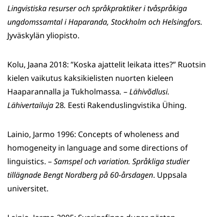
Lingvistiska resurser och språkpraktiker i tvåspråkiga
ungdomssamtal i Haparanda, Stockholm och Helsingfors.
Jyväskylän yliopisto.
Kolu, Jaana 2018: ”Koska ajattelit leikata ittes?” Ruotsin
kielen vaikutus kaksikielisten nuorten kieleen
Haaparannalla ja Tukholmassa
.
–
Lähivõdlusi.
Lähivertailuja
28
.
Eesti Rakenduslingvistika Ühing.
Lainio, Jarmo 1996: Concepts of wholeness and
homogeneity in language and some directions of
linguistics. –
Samspel och variation.
Språkliga studier
tillägnade Bengt Nordberg på 60-årsdagen
. Uppsala
universitet.