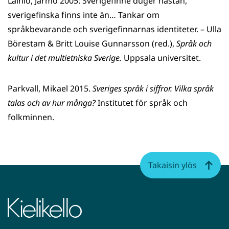
Lainio, Jarmo 2005: Sverigefinne duger nästan,
sverigefinska finns inte än… Tankar om
språkbevarande och sverigefinnarnas identiteter. – Ulla
Börestam & Britt Louise Gunnarsson (red.),
Språk och
kultur i det multietniska Sverige.
Uppsala universitet.
Parkvall, Mikael 2015.
Sveriges språk i siffror. Vilka språk
talas och av hur många?
Institutet för språk och
folkminnen.
Takaisin ylös