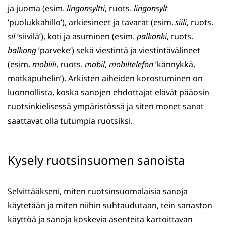
ja juoma (esim.
lingonsyltti
, ruots.
lingonsylt
’puolukkahillo’), arkiesineet ja tavarat (esim.
siili
, ruots.
sil
’siivilä’), koti ja asuminen (esim.
palkonki
, ruots.
balkong
’parveke’) sekä viestintä ja viestintävälineet
(esim.
mobiili
, ruots.
mobil
,
mobiltelefon
’kännykkä,
matkapuhelin’). Arkisten aiheiden korostuminen on
luonnollista, koska sanojen ehdottajat elävät pääosin
ruotsinkielisessä ympäristössä ja siten monet sanat
saattavat olla tutumpia ruotsiksi.
Kysely ruotsinsuomen sanoista
Selvittääkseni, miten ruotsinsuomalaisia sanoja
käytetään ja miten niihin suhtaudutaan, tein sanaston
käyttöä ja sanoja koskevia asenteita kartoittavan