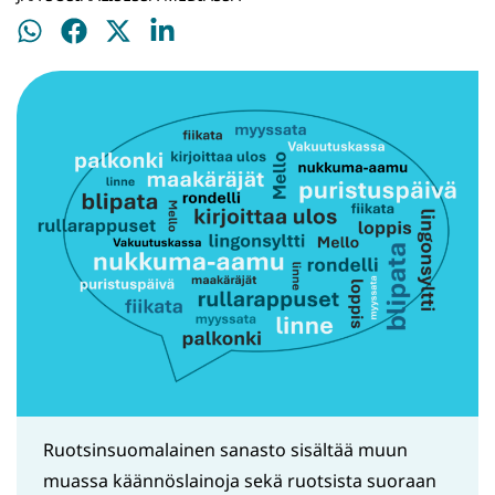
Jaa
Jaa
Jaa
Jaa
WhatsApissa
Facebookissa
Twitterissä
LinkedInissä
Ruotsinsuomalainen sanasto sisältää muun
muassa käännöslainoja sekä ruotsista suoraan