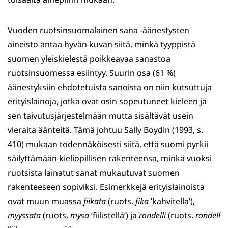
Vuoden ruotsinsuomalainen sana -äänestysten
aineisto antaa hyvän kuvan siitä, minkä tyyppistä
suomen yleiskielestä poikkeavaa sanastoa
ruotsinsuomessa esiintyy. Suurin osa (61 %)
äänestyksiin ehdotetuista sanoista on niin kutsuttuja
erityislainoja, jotka ovat osin sopeutuneet kieleen ja
sen taivutusjärjestelmään mutta sisältävät usein
vieraita äänteitä. Tämä johtuu Sally Boydin (1993, s.
410) mukaan todennäköisesti siitä, että suomi pyrkii
säilyttämään kieliopillisen rakenteensa, minkä vuoksi
ruotsista lainatut sanat mukautuvat suomen
rakenteeseen sopiviksi. Esimerkkejä erityislainoista
ovat muun muassa
fiikata
(ruots.
fika
’kahvitella’),
myyssata
(ruots.
mysa
’fiilistellä’) ja
rondelli
(ruots.
rondell