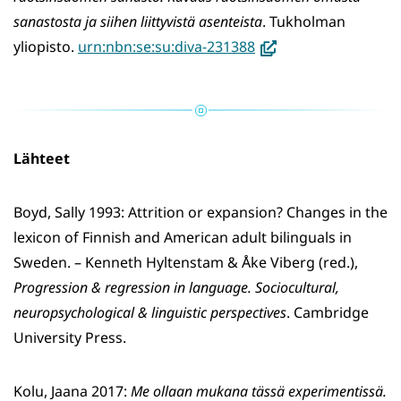
sanastosta ja siihen liittyvistä asenteista
. Tukholman
(avautuu
yliopisto.
urn:nbn:se:su:diva-231388
uuteen
ikkunaan,
siirryt
toiseen
Lähteet
palveluun)
Boyd, Sally 1993: Attrition or expansion? Changes in the
lexicon of Finnish and American adult bilinguals in
Sweden. – Kenneth Hyltenstam & Åke Viberg (red.),
Progression & regression in language. Sociocultural,
neuropsychological & linguistic perspectives
. Cambridge
University Press.
Kolu, Jaana 2017:
Me ollaan mukana tässä experimentissä.