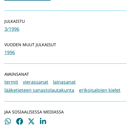
JULKAISTU
3/1996
VUODEN MUUT JULKAISUT
1996
AVAINSANAT
termit
vierassanat
lainasanat
lääketieteen sanastolautakunta
erikoisalojen kielet
JAA SOSIAALISESSA MEDIASSA
Jaa
Jaa
Jaa
Jaa
WhatsApissa
Facebookissa
Twitterissä
LinkedInissä