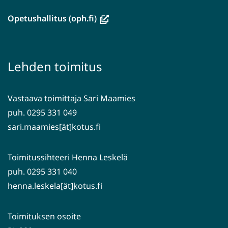
uuteen
ikkunaan,
(avautuu
Opetushallitus (oph.fi)
siirryt
uuteen
toiseen
ikkunaan,
palveluun)
siirryt
Lehden toimitus
toiseen
palveluun)
Vastaava toimittaja Sari Maamies
puh. 0295 331 049
sari.maamies[ät]kotus.fi
Toimitussihteeri Henna Leskelä
puh. 0295 331 040
henna.leskela[ät]kotus.fi
Toimituksen osoite