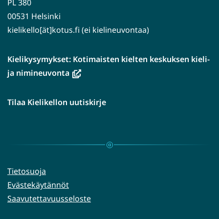
PL 380
00531 Helsinki
kielikello[ät]kotus.fi (ei kielineuvontaa)
Kielikysymykset: Kotimaisten kielten keskuksen kieli-
(avautuu
ja nimineuvonta
uuteen
ikkunaan,
Tilaa Kielikellon uutiskirje
siirryt
toiseen
palveluun)
Tietosuoja
Evästekäytännöt
Saavutettavuusseloste