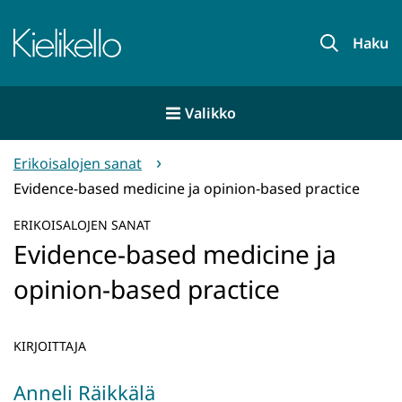
Siirry
sisältöön
Etusivu
Haku
Valikko
Erikoisalojen sanat
Evidence-based medicine ja opinion-based practice
ERIKOISALOJEN SANAT
Evidence-based medicine ja
opinion-based practice
KIRJOITTAJA
Anneli Räikkälä