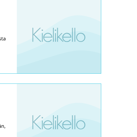
sta
än,