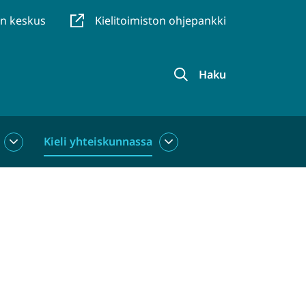
en keskus
Kielitoimiston ohjepankki
Haku
Kieli yhteiskunnassa
Kieli
Kieli
käytössä
yhteiskunnassa
alasivut
alasivut