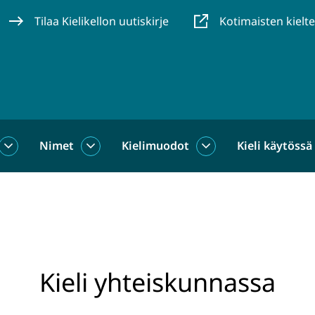
Tilaa Kielikellon uutiskirje
Kotimaisten kielt
Nimet
Kielimuodot
Kieli käytössä
us
Sanat
Nimet
Kielimuodot
alasivut
alasivut
alasivut
Kieli yhteiskunnassa