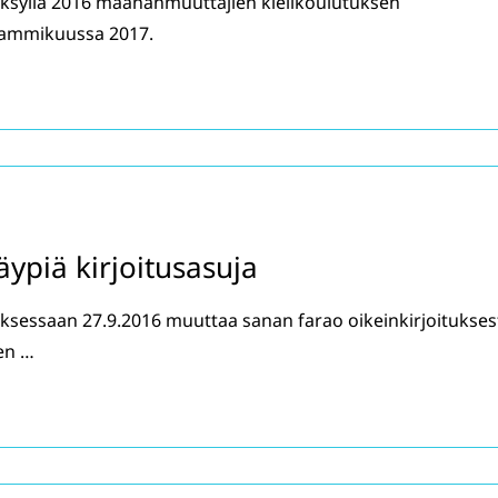
yksyllä 2016 maahanmuuttajien kielikoulutuksen
 tammikuussa 2017.
äypiä kirjoitusasuja
ksessaan 27.9.2016 muuttaa sanan farao oikeinkirjoitukses
en …