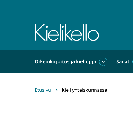
Siirry
sisältöön
Etusivu
Oikeinkirjoitus ja kielioppi
Sanat
Oikeinkirjoit
ja
kielioppi
alasivut
Etusivu
Kieli yhteiskunnassa