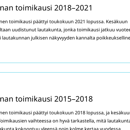
nan toimikausi 2018–2021
nen toimikausi päättyi toukokuun 2021 lopussa. Kesäkuun
taan uudistunut lautakunta, jonka toimikausi jatkuu vuote
 lautakunnan julkisen näkyvyyden kannalta poikkeuksellinen.​​​​
nan toimikausi 2015–2018
en toimikausi päättyi toukokuun 2018 lopussa, ja kesäkuu
Toimikausien vaihteessa on hyvä tarkastella, mitä lautakunt
takunta kokoontuu yleensä noin kolme kertaa vuodessa.