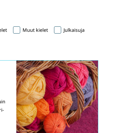
let
Muut kielet
Julkaisuja
uin
i-