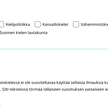
Kielipolitiikka
Kansalliskielet
Vähemmistökie
Suomen kielen lautakunta
iskielessä ei ole suositeltavaa käyttää sellaisia ilmauksia k
la”. Silti teksteissä törmää tällaiseen suosituksen vastaiseen er
T