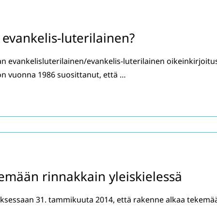
 evankelis-luterilainen?
 evankelisluterilainen/evankelis-luterilainen oikeinkirjoitu
n vuonna 1986 suosittanut, että …
kemään rinnakkain yleiskielessä
ksessaan 31. tammikuuta 2014, että rakenne alkaa tekemä