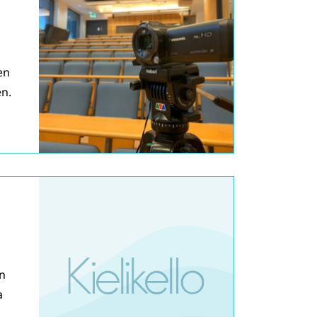
en
​​​
n
a