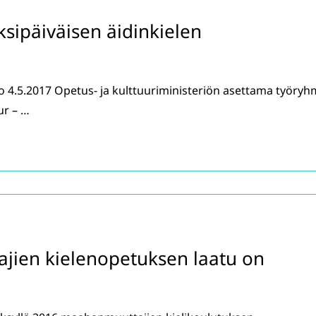
ksipäiväisen äidinkielen
4.5.2017 Opetus- ja kulttuuriministeriön asettama työryh
ur – …
jien kielenopetuksen laatu on