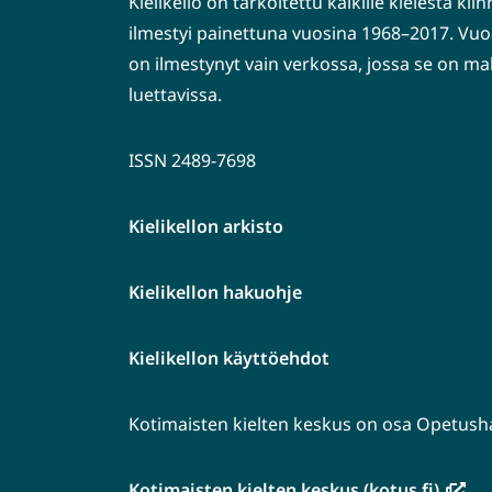
Kielikello on tarkoitettu kaikille kielestä kiin
ilmestyi painettuna vuosina 1968–2017. Vuo
on ilmestynyt vain verkossa, jossa se on ma
luettavissa.
ISSN 2489-7698
Kielikellon arkisto
Kielikellon hakuohje
Kielikellon käyttöehdot
Kotimaisten kielten keskus on osa Opetushal
(avau
Kotimaisten kielten keskus (kotus.fi)