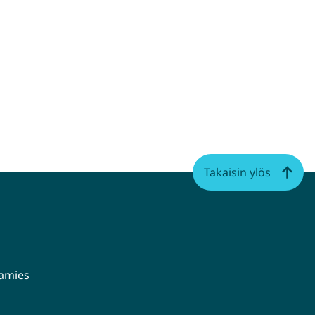
Takaisin ylös
aamies