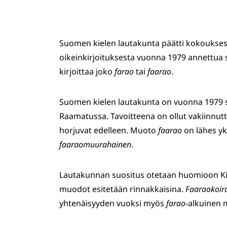
Suomen kielen lautakunta päätti kokoukse
oikeinkirjoituksesta vuonna 1979 annettua
kirjoittaa joko
farao
tai
faarao
.
Suomen kielen lautakunta on vuonna 1979 s
Raamatussa. Tavoitteena on ollut vakiinnutt
horjuvat edelleen. Muoto
faarao
on lähes y
faaraomuurahainen
.
Lautakunnan suositus otetaan huomioon Kiel
muodot esitetään rinnakkaisina.
Faaraokoir
yhtenäisyyden vuoksi myös
farao
-alkuinen 