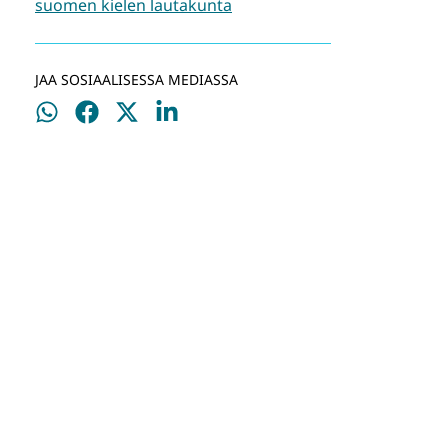
suomen kielen lautakunta
JAA SOSIAALISESSA MEDIASSA
Jaa
Jaa
Jaa
Jaa
WhatsApissa
Facebookissa
Twitterissä
LinkedInissä