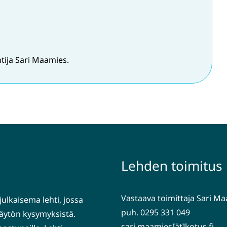
tija Sari Maamies.
Lehden toimitus
Vastaava toimittaja Sari M
julkaisema lehti, jossa
puh. 0295 331 049
nkäytön kysymyksistä.
sari.maamies[ät]kotus.fi