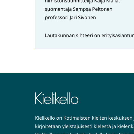
nimistönsuunnittelija Kaija Mallat
suomentaja Sampsa Peltonen
professori Jari Sivonen
Lautakunnan sihteeri on erityisasiantun
Kielikello on Kotimaisten kielten keskuksen 
kirjoitetaan yleistajuisesti kielestä ja kiele