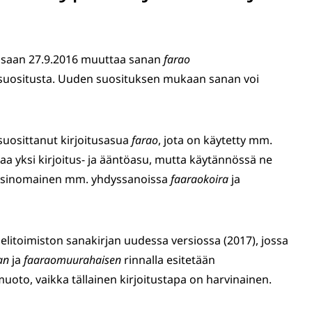
ssaan 27.9.2016 muuttaa sanan
farao
 suositusta. Uuden suosituksen mukaan sanan voi
uosittanut kirjoitusasua
farao
, jota on käytetty mm.
aa yksi kirjoitus- ja ääntöasu, mutta käytännössä ne
ksinomainen mm. yhdyssanoissa
faaraokoira
ja
itoimiston sanakirjan uudessa versiossa (2017), jossa
an
ja
faaraomuurahaisen
rinnalla esitetään
muoto, vaikka tällainen kirjoitustapa on harvinainen.