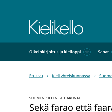
Siirry
sisältöön
Etusivu
Oikeinkirjoitus ja kielioppi
Sanat
Oikeinkirjoit
ja
kielioppi
alasivut
Etusivu
Kieli yhteiskunnassa
Suomen
SUOMEN KIELEN LAUTAKUNTA
Sekä farao että faar