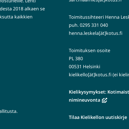
nostuneille. Lehti
desta 2018 alkaen se
ksutta kaikkien
Toimitussihteeri Henna Les
puh. 0295 331 040
henna.leskela[ät]kotus.fi
Toimituksen osoite
PL 380
00531 Helsinki
kielikello[ät]kotus.fi (ei kie
Kielikysymykset: Kotimaiste
(avautuu
nimineuvonta
uuteen
litusta.
ikkunaan,
Tilaa Kielikellon uutiskirje
siirryt
tuu