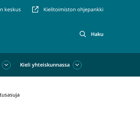
en keskus
Kielitoimiston ohjepankki
Haku
Kieli yhteiskunnassa
Kieli
Kieli
käytössä
yhteiskunnassa
alasivut
alasivut
itusasuja