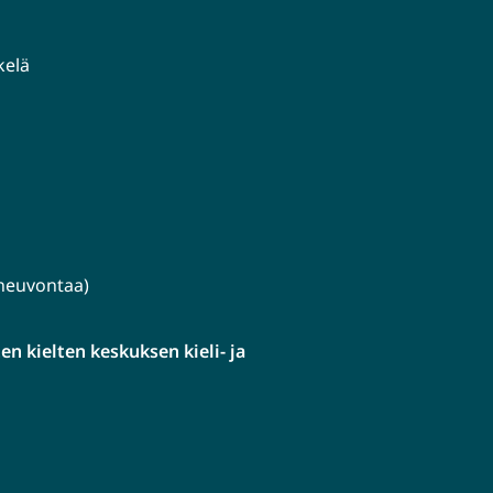
kelä
lineuvontaa)
n kielten keskuksen kieli- ja