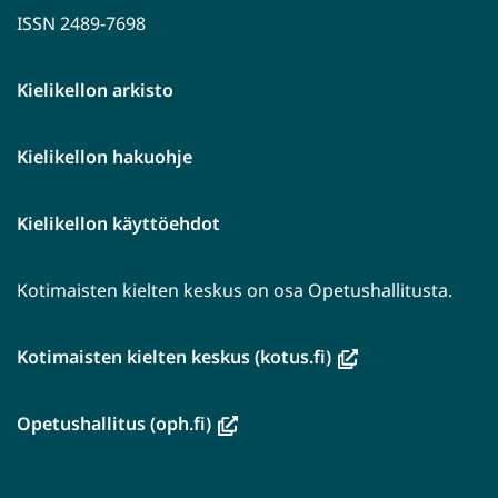
ISSN 2489-7698
Kielikellon arkisto
Kielikellon hakuohje
Kielikellon käyttöehdot
Kotimaisten kielten keskus on osa Opetushallitusta.
(avautuu
Kotimaisten kielten keskus (kotus.fi)
uuteen
ikkunaan,
(avautuu
Opetushallitus (oph.fi)
siirryt
uuteen
toiseen
ikkunaan,