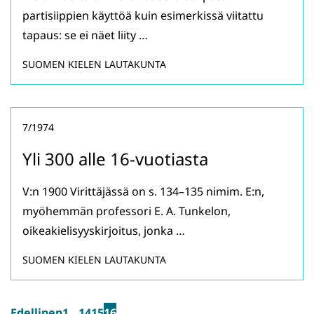
partisiippien käyttöä kuin esimerkissä viitattu
tapaus: se ei näet liity …
SUOMEN KIELEN LAUTAKUNTA
7/1974
Yli 300 alle 16-vuotiasta
V:n 1900 Virittäjässä on s. 134–135 nimim. E:n,
myöhemmän professori E. A. Tunkelon,
oikeakielisyyskirjoitus, jonka …
SUOMEN KIELEN LAUTAKUNTA
Edellinen
1
…
14
15
16