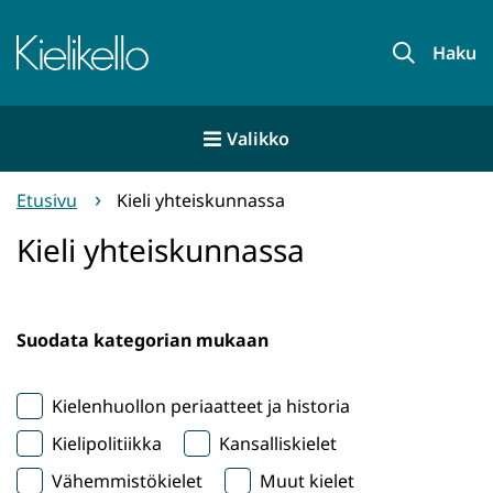
Siirry
sisältöön
Etusivu
Haku
Valikko
Etusivu
Kieli yhteiskunnassa
Kieli yhteiskunnassa
Suodata kategorian mukaan
Kielenhuollon periaatteet ja historia
Kielipolitiikka
Kansalliskielet
Vähemmistökielet
Muut kielet