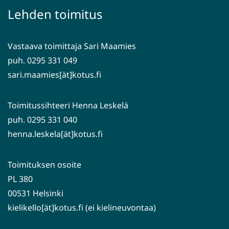
palveluun)
siirryt
Lehden toimitus
toiseen
palveluun)
Vastaava toimittaja Sari Maamies
puh. 0295 331 049
sari.maamies[ät]kotus.fi
Toimitussihteeri Henna Leskelä
puh. 0295 331 040
henna.leskela[ät]kotus.fi
Toimituksen osoite
PL 380
00531 Helsinki
kielikello[ät]kotus.fi (ei kielineuvontaa)