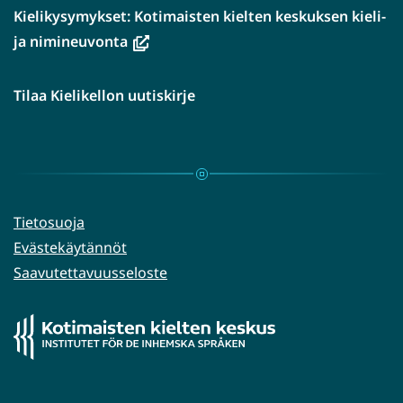
Kielikysymykset: Kotimaisten kielten keskuksen kieli-
(avautuu
ja nimineuvonta
uuteen
ikkunaan,
Tilaa Kielikellon uutiskirje
siirryt
toiseen
palveluun)
Tietosuoja
Evästekäytännöt
Saavutettavuusseloste