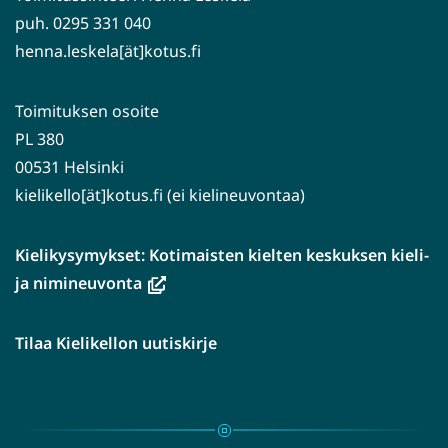
puh. 0295 331 040
henna.leskela[ät]kotus.fi
Toimituksen osoite
PL 380
00531 Helsinki
kielikello[ät]kotus.fi (ei kielineuvontaa)
Kielikysymykset: Kotimaisten kielten keskuksen kieli-
(avautuu
ja nimineuvonta
uuteen
ikkunaan,
Tilaa Kielikellon uutiskirje
siirryt
toiseen
palveluun)