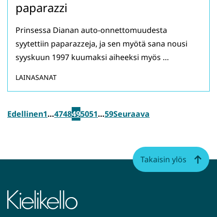
paparazzi
Prinsessa Dianan auto-onnettomuudesta
syytettiin paparazzeja, ja sen myötä sana nousi
syyskuun 1997 kuumaksi aiheeksi myös …
LAINASANAT
Edellinen
1
…
47
48
49
50
51
…
59
Seuraava
Takaisin ylös