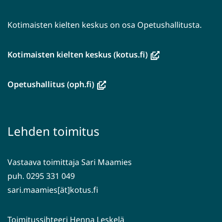
Kotimaisten kielten keskus on osa Opetushallitusta.
(avautuu
Kotimaisten kielten keskus (kotus.fi)
uuteen
ikkunaan,
(avautuu
Opetushallitus (oph.fi)
siirryt
uuteen
toiseen
ikkunaan,
palveluun)
siirryt
Lehden toimitus
toiseen
palveluun)
Vastaava toimittaja Sari Maamies
puh. 0295 331 049
sari.maamies[ät]kotus.fi
Toimitussihteeri Henna Leskelä