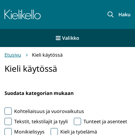
Siirry
sisältöön
Etusivu
Haku
Valikko
Etusivu
Kieli käytössä
Kieli käytössä
Suodata kategorian mukaan
Kohteliaisuus ja vuorovaikutus
Tekstit, tekstilajit ja tyyli
Tunteet ja asenteet
Monikielisyys
Kieli ja työelämä