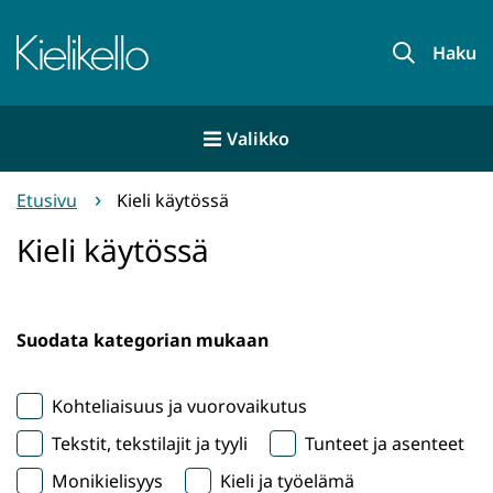
Siirry
sisältöön
Etusivu
Haku
Valikko
Etusivu
Kieli käytössä
Kieli käytössä
Suodata kategorian mukaan
Kohteliaisuus ja vuorovaikutus
Tekstit, tekstilajit ja tyyli
Tunteet ja asenteet
Monikielisyys
Kieli ja työelämä