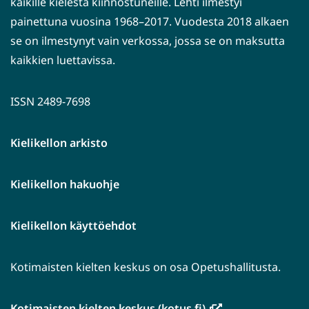
kaikille kielestä kiinnostuneille. Lehti ilmestyi
painettuna vuosina 1968–2017. Vuodesta 2018 alkaen
se on ilmestynyt vain verkossa, jossa se on maksutta
kaikkien luettavissa.
ISSN 2489-7698
Kielikellon arkisto
Kielikellon hakuohje
Kielikellon käyttöehdot
Kotimaisten kielten keskus on osa Opetushallitusta.
(avautuu
Kotimaisten kielten keskus (kotus.fi)