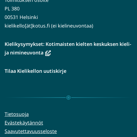
Toimituksen osoite
PL 380
00531 Helsinki
kielikello[ät]kotus.fi (ei kielineuvontaa)
Kielikysymykset: Kotimaisten kielten keskuksen kieli-
(avautuu
ja nimineuvonta
uuteen
ikkunaan,
Tilaa Kielikellon uutiskirje
siirryt
toiseen
palveluun)
Tietosuoja
Evästekäytännöt
Saavutettavuusseloste