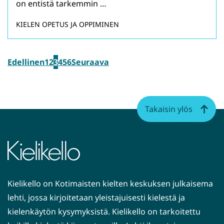
on entistä tarkemmin …
KIELEN OPETUS JA OPPIMINEN
Edellinen
1
2
3
4
5
6
Seuraava
Takaisin ylös
Kielikello on Kotimaisten kielten keskuksen julkaisema
lehti, jossa kirjoitetaan yleistajuisesti kielestä ja
kielenkäytön kysymyksistä. Kielikello on tarkoitettu