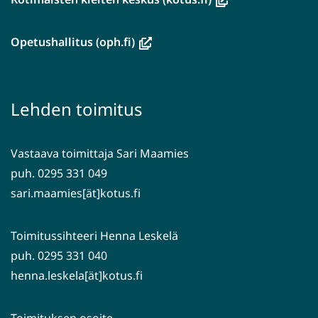
uuteen
ikkunaan,
(avautuu
Opetushallitus (oph.fi)
siirryt
uuteen
toiseen
ikkunaan,
palveluun)
siirryt
Lehden toimitus
toiseen
palveluun)
Vastaava toimittaja Sari Maamies
puh. 0295 331 049
sari.maamies[ät]kotus.fi
Toimitussihteeri Henna Leskelä
puh. 0295 331 040
henna.leskela[ät]kotus.fi