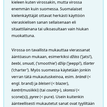
kieleen kuten virossakin, mutta virossa
enemmän kuin suomessa. Suomalaiset
kielenkäyttäjät ottavat herkästi käyttöön
vieraskielisen sanan sellaisenaan eli
sitaattilainana tai ulkoasultaan vain hiukan
muokattuna.
Virossa on tavallista mukauttaa vierassanat
ääntöasun mukaan, esimerkiksi
džäss
(’jatsi’),
beebi
,
smuuti
, (’smoothie’)
džiip
(’jeeppi’),
tšarter
(’charter’). Myös suomessa käytetään jonkin
verran tätä mukautuskeinoa, esim.
brändi
(<
engl. brand) ja
bleiseri
(< blazer),
kantri
(musiikki) (tai
country
-),
skonssi
(<
scone(s)),
pyree
(< pure). Usein kuitenkin
äänteellisesti mukautetut sanat ovat tyyliltään