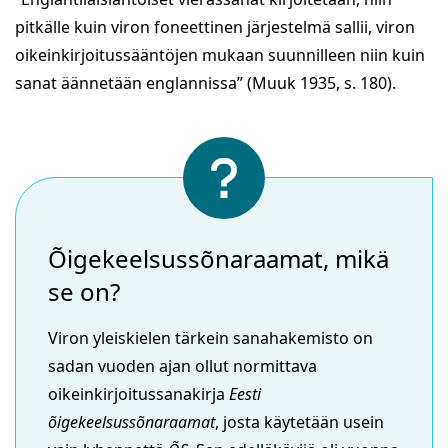
pitkälle kuin viron foneettinen järjestelmä sallii, viron
oikeinkirjoitussääntöjen mukaan suunnilleen niin kuin
sanat äännetään englannissa” (Muuk 1935, s. 180).
Õigekeelsussõnaraamat, mikä
se on?
Viron yleiskielen tärkein sanahakemisto on
sadan vuoden ajan ollut normittava
oikeinkirjoitussanakirja
Eesti
õigekeelsussõnaraamat
, josta käytetään usein