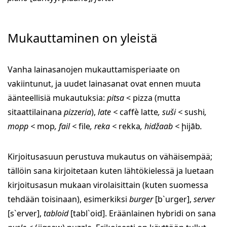
Mukauttaminen on yleistä
Vanha lainasanojen mukauttamisperiaate on
vakiintunut, ja uudet lainasanat ovat ennen muuta
äänteellisiä mukautuksia:
pitsa
< pizza (mutta
sitaattilainana
pizzeria
),
late <
caffè latte
, suši <
sushi
,
mopp <
mop
, fail <
file
, reka <
rekka
, hidžaab <
ḩijāb
.
Kirjoitusasuun perustuva mukautus on vähäisempää;
tällöin sana kirjoitetaan kuten lähtökielessä ja luetaan
kirjoitusasun mukaan virolaisittain (kuten suomessa
tehdään toisinaan), esimerkiksi
burger
[b`urger],
server
[s`erver],
tabloid
[tabl`oid]. Eräänlainen hybridi on sana