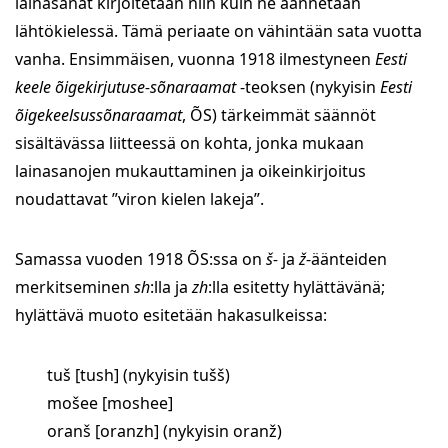
lainasanat kirjoitetaan niin kuin ne äännetään
lähtökielessä. Tämä periaate on vähintään sata vuotta
vanha. Ensimmäisen, vuonna 1918 ilmestyneen
Eesti
keele õigekirjutuse-sõnaraamat
-teoksen (nykyisin
Eesti
õigekeelsussõnaraamat
, ÕS) tärkeimmät säännöt
sisältävässa liitteessä on kohta, jonka mukaan
lainasanojen mukauttaminen ja oikeinkirjoitus
noudattavat ”viron kielen lakeja”.
Samassa vuoden 1918 ÕS:ssa on
š-
ja
ž
-äänteiden
merkitseminen
sh
:lla ja
zh
:lla esitetty hylättävänä;
hylättävä muoto esitetään hakasulkeissa:
tuš [tush] (nykyisin tušš)
mošee [moshee]
oranš [oranzh] (nykyisin oranž)