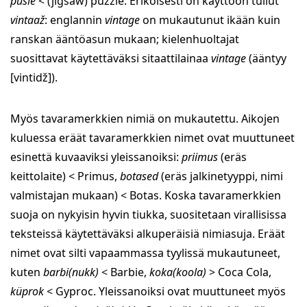
pusle
< (jigsaw) puzzle. Erikoisesti on käyttöön tullut
vintaaž
: englannin
vintage
on mukautunut ikään kuin
ranskan ääntöasun mukaan; kielenhuoltajat
suosittavat käytettäväksi sitaattilainaa
vintage
(ääntyy
[vintidž]).
Myös tavaramerkkien nimiä on mukautettu. Aikojen
kuluessa eräät tavaramerkkien nimet ovat muuttuneet
esinettä kuvaaviksi yleissanoiksi:
priimus
(eräs
keittolaite) < Primus,
botased
(eräs jalkinetyyppi, nimi
valmistajan mukaan) < Botas. Koska tavaramerkkien
suoja on nykyisin hyvin tiukka, suositetaan virallisissa
teksteissä käytettäväksi alkuperäisiä nimiasuja. Eräät
nimet ovat silti vapaammassa tyylissä mukautuneet,
kuten
barbi(nukk)
< Barbie,
koka(koola)
> Coca Cola,
küprok
< Gyproc. Yleissanoiksi ovat muuttuneet myös