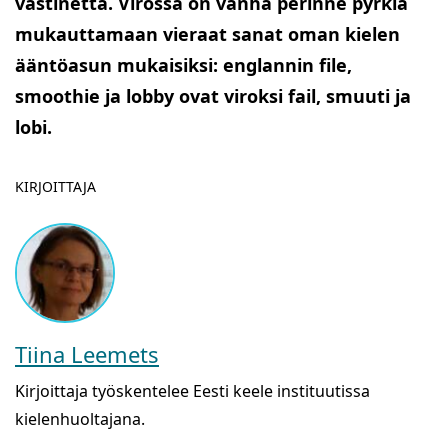
vastinetta. Virossa on vanha perinne pyrkiä
mukauttamaan vieraat sanat oman kielen
ääntöasun mukaisiksi: englannin file,
smoothie ja lobby ovat viroksi fail, smuuti ja
lobi.
KIRJOITTAJA
Tiina Leemets
Kirjoittaja työskentelee Eesti keele instituutissa
kielenhuoltajana.