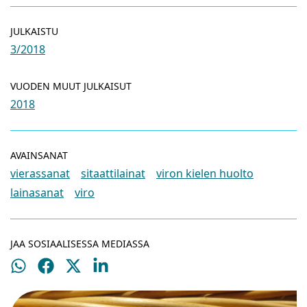
JULKAISTU
3/2018
VUODEN MUUT JULKAISUT
2018
AVAINSANAT
vierassanat
sitaattilainat
viron kielen huolto
lainasanat
viro
JAA SOSIAALISESSA MEDIASSA
Jaa
Jaa
Jaa
Jaa
WhatsApissa
Facebookissa
Twitterissä
LinkedInissä