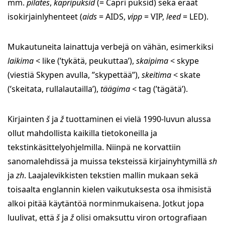
mm.
pilates
,
kapripüksid
(= Capri püksid) sekä eräät
isokirjainlyhenteet (
aids
= AIDS,
vipp
= VIP,
leed
= LED).
Mukautuneita lainattuja verbejä on vähän, esimerkiksi
laikima
< like (’tykätä, peukuttaa’),
skaipima
< skype
(viestiä Skypen avulla, ”skypettää”),
skeitima
< skate
(’skeitata, rullalautailla’),
täägima
< tag (’tägätä’).
Kirjainten
š
ja
ž
tuottaminen ei vielä 1990-luvun alussa
ollut mahdollista kaikilla tietokoneilla ja
tekstinkäsittelyohjelmilla. Niinpä ne korvattiin
sanomalehdissä ja muissa teksteissä kirjainyhtymillä
sh
ja
zh
. Laajalevikkisten tekstien mallin mukaan sekä
toisaalta englannin kielen vaikutuksesta osa ihmisistä
alkoi pitää käytäntöä norminmukaisena. Jotkut jopa
luulivat, että
š
ja
ž
olisi omaksuttu viron ortografiaan