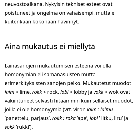
neuvostoaikana. Nykyisin tekniset esteet ovat
poistuneet ja ongelma on vähäisempi, mutta ei
kuitenkaan kokonaan hävinnyt.
Aina mukautus ei miellytä
Lainasanojen mukautumisen esteenä voi olla
homonymian eli samanasuisten mutta
erimerkityksisten sanojen pelko. Mukautetut muodot
laim
< lime,
rokk
< rock,
lobi
< lobby ja
vokk
< wok ovat
vakiintuneet selvästi hitaammin kuin sellaiset muodot,
joilla ei ole homonyymia (vrt. viron
laim : laimu
’panettelu, parjaus’,
rokk : roka
’ape’,
lobi
’ litku, liru’ ja
vokk
’rukki’).