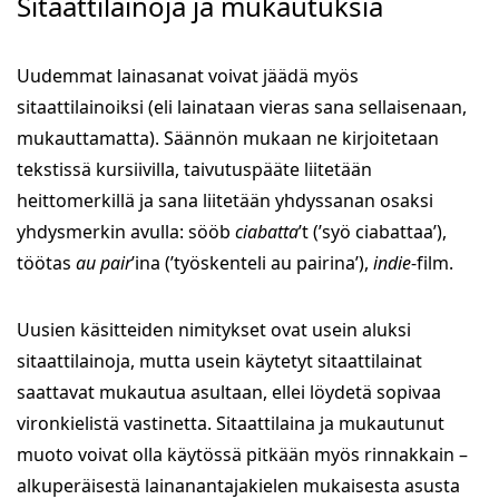
Sitaattilainoja ja mukautuksia
Uudemmat lainasanat voivat jäädä myös
sitaattilainoiksi (eli lainataan vieras sana sellaisenaan,
mukauttamatta). Säännön mukaan ne kirjoitetaan
tekstissä kursiivilla, taivutuspääte liitetään
heittomerkillä ja sana liitetään yhdyssanan osaksi
yhdysmerkin avulla: sööb
ciabatta
’t (’syö ciabattaa’),
töötas
au pair
’ina (’työskenteli au pairina’),
indie
-film.
Uusien käsitteiden nimitykset ovat usein aluksi
sitaattilainoja, mutta usein käytetyt sitaattilainat
saattavat mukautua asultaan, ellei löydetä sopivaa
vironkielistä vastinetta. Sitaattilaina ja mukautunut
muoto voivat olla käytössä pitkään myös rinnakkain –
alkuperäisestä lainanantajakielen mukaisesta asusta