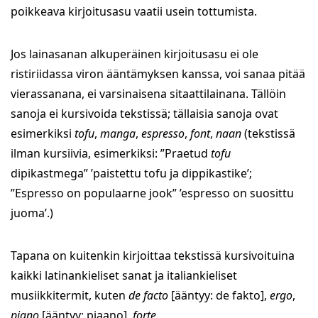
poikkeava kirjoitusasu vaatii usein tottumista.
Jos lainasanan alkuperäinen kirjoitusasu ei ole
ristiriidassa viron ääntämyksen kanssa, voi sanaa pitää
vierassanana, ei varsinaisena sitaattilainana. Tällöin
sanoja ei kursivoida tekstissä; tällaisia sanoja ovat
esimerkiksi
tofu
,
manga
,
espresso
,
font
,
naan
(tekstissä
ilman kursiivia, esimerkiksi: ”Praetud
tofu
dipikastmega” ’paistettu tofu ja dippikastike’;
”Espresso on populaarne jook” ’espresso on suosittu
juoma’.)
Tapana on kuitenkin kirjoittaa tekstissä kursivoituina
kaikki latinankieliset sanat ja italiankieliset
musiikkitermit, kuten
de facto
[ääntyy: de fakto],
ergo
,
piano
[ääntyy: piaano],
forte
.