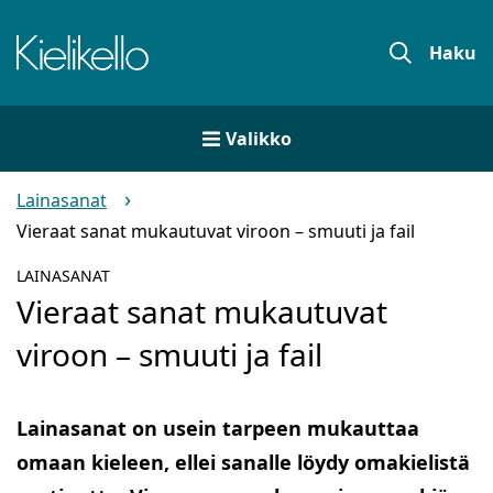
Siirry
sisältöön
Etusivu
Haku
Valikko
Lainasanat
Vieraat sanat mukautuvat viroon – smuuti ja fail
LAINASANAT
Vieraat sanat mukautuvat
viroon – smuuti ja fail
Lainasanat on usein tarpeen mukauttaa
omaan kieleen, ellei sanalle löydy omakielistä