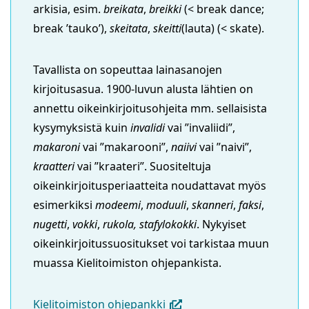
arkisia, esim.
breikata
,
breikki
(< break dance;
break ’tauko’),
skeitata
,
skeitti
(lauta) (< skate).
Tavallista on sopeuttaa lainasanojen
kirjoitusasua. 1900-luvun alusta lähtien on
annettu oikeinkirjoitusohjeita mm. sellaisista
kysymyksistä kuin
invalidi
vai ”invaliidi”,
makaroni
vai ”makarooni”,
naiivi
vai ”naivi”,
kraatteri
vai ”kraateri”. Suositeltuja
oikeinkirjoitusperiaatteita noudattavat myös
esimerkiksi
modeemi
,
moduuli
,
skanneri
,
faksi
,
nugetti
,
vokki
,
rukola, stafylokokki
. Nykyiset
oikeinkirjoitussuositukset voi tarkistaa muun
muassa Kielitoimiston ohjepankista.
(avautuu
Kielitoimiston ohjepankki