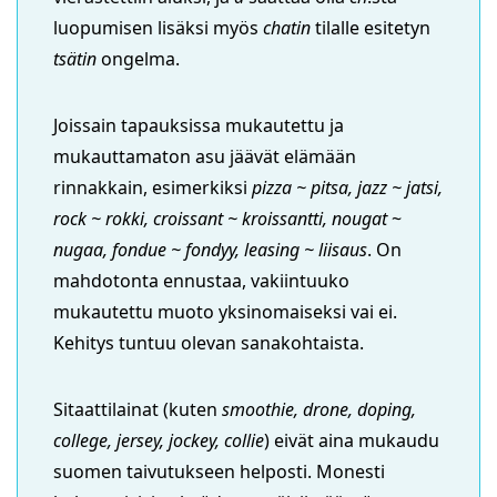
luopumisen lisäksi myös
chatin
tilalle esitetyn
tsätin
ongelma.
Joissain tapauksissa mukautettu ja
mukauttamaton asu jäävät elämään
rinnakkain, esimerkiksi
pizza ~ pitsa, jazz ~ jatsi,
rock ~ rokki, croissant ~ kroissantti, nougat
~
nugaa, fondue ~ fondyy, leasing ~ liisaus
.
On
mahdotonta ennustaa, vakiintuuko
mukautettu muoto yksinomaiseksi vai ei.
Kehitys tuntuu olevan sanakohtaista.
Sitaattilainat (kuten
smoothie, drone, doping,
college, jersey, jockey, collie
) eivät aina mukaudu
suomen taivutukseen helposti. Monesti