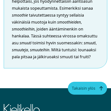
helpottaisi, jos hyödynnettäisiin ääntöasun
mukaista sopeuttamista. Esimerkiksi sanaa
smoothie
taivutettaessa syntyy sellaisia
väkinäisiä muotoja kuin
smoothieiden
,
smoothieihin
, joiden ääntäminenkin on
hankalaa. Tässä suhteessa virossa omaksuttu
asu
smuuti
toimisi hyvin suomessakin:
smuuti
,
smuuteja
,
smuuteihin
. Miltä tuntuisi: lounaaksi
pala pitsaa ja jälkiruoaksi smuuti tai fruiti?
Takaisin ylös