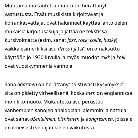
Muutama mukautettu muoto on herättänyt
vastustusta. Eräät musiikista kirjoittavat ja
koirankasvattajat ovat halunneet käyttää lähtökielen
mukaisia kirjoitusasuja ja jättää ne tekstissä
kursivoimatta (esim. sanat
jazz
,
rock
;
collie
,
husky
),
vaikka esimerkiksi asu
džäss
(’jatsi’) on omaksuttu
käyttöön jo 1930-luvulla ja myös muodot
rokk
ja
kolli
ovat vuosikymmeniä vanhoja.
Sana
baarmen
on herättänyt toistuvasti kysymyksiä:
sitä on pidetty virheellisenä, koska
men
on englannissa
monikkomuoto. Mukautettu asu perustuu
vanhempien sanojen analogiaan: aiemmin lainattuja
ovat sanat
džentelmen
,
bisnismen
ja
kongresmen
, joissa
e
on ilmeisesti venäjän kielen vaikutusta.