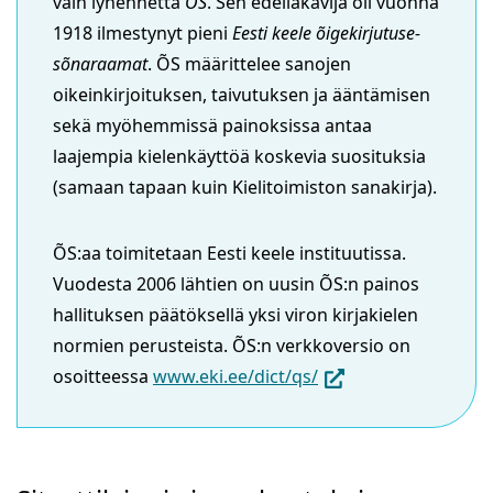
vain lyhennettä
ÕS
. Sen edelläkävijä oli vuonna
1918 ilmestynyt pieni
Eesti keele õigekirjutuse-
sõnaraamat
. ÕS määrittelee sanojen
oikeinkirjoituksen, taivutuksen ja ääntämisen
sekä myöhemmissä painoksissa antaa
laajempia kielenkäyttöä koskevia suosituksia
(samaan tapaan kuin Kielitoimiston sanakirja).
ÕS:aa toimitetaan Eesti keele instituutissa.
Vuodesta 2006 lähtien on uusin ÕS:n painos
hallituksen päätöksellä yksi viron kirjakielen
normien perusteista. ÕS:n verkkoversio on
(siirryt
osoitteessa
www.eki.ee/dict/qs/
toiseen
palveluun)