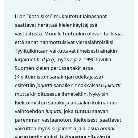
uuteen
ikkunaan,
Liian ”kotoisiksi” mukautetut lainasanat
siirryt
saattavat herättää kielenkäyttäjissä
toiseen
vastustusta. Monille tuntuukin olevan tärkeää,
palveluun)
että sanat hahmottuisivat vieraslähtöisiksi.
Tyylitulkintaan vaikuttavat ilmeisesti ainakin
kirjaimet
b
,
d
ja
g
, myös
c
ja
z
. 1990-luvulla
Suomen kielen perussanakirjassa
(Kielitoimiston sanakirjan edeltäjässä)
esitettiin
jogurtti
-sanalle rinnakkaisasu
jukurtti
,
mutta kirjoitusasua ihmeteltiin. Nykyisin
Kielitoimiston sanakirja antaakin kolmannen
vaihtoehdon
jugurtti
, joka tuntuu saavan
paremman vastaanoton. Kielteisesti saattavat
vaikuttaa myös kirjaimet
ä
ja
ö
: asua
brändi
vierastettiin aluksi, ja
ä
saattaa olla
ch
:sta