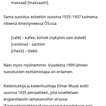
massaaž [massaazh].
Sama suositus esitettiin vuosina 1925–1937 kolmena
niteenä ilmestyneessä ÕS:ssa:
[café] – kafee, kohvik (nykyisin vain
kohvik
)
[centime] – santiim
[check] – tšekk.
Näin myös myöhemmin. Vuodesta 1999 lähtien
suositusten esittämistapa on erilainen.
Kielentutkija ja kielenhuoltaja Elmar Muuk esitti
vuonna 1935 periaatteen, jota sovelletaan
englantilaisiin lainasanoihin virossa:
”Englantilaislähtöiset vierassanat kirjoitetaan, niin