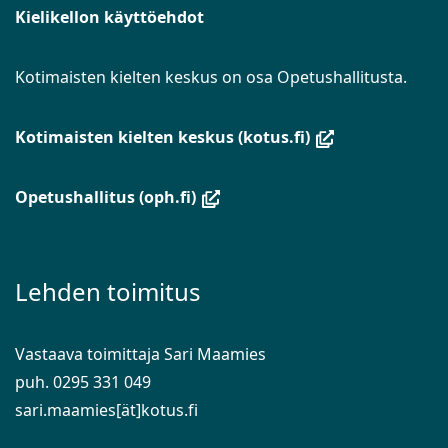
Kielikellon käyttöehdot
Kotimaisten kielten keskus on osa Opetushallitusta.
(avautuu
Kotimaisten kielten keskus (kotus.fi)
uuteen
ikkunaan,
(avautuu
Opetushallitus (oph.fi)
siirryt
uuteen
toiseen
ikkunaan,
palveluun)
siirryt
Lehden toimitus
toiseen
palveluun)
Vastaava toimittaja Sari Maamies
puh. 0295 331 049
sari.maamies[ät]kotus.fi