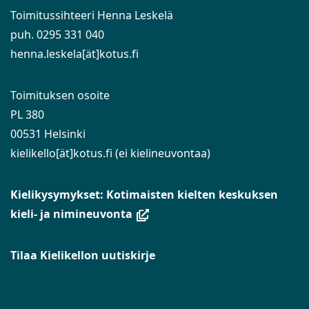
Toimitussihteeri Henna Leskelä
puh. 0295 331 040
henna.leskela[ät]kotus.fi
Toimituksen osoite
PL 380
00531 Helsinki
kielikello[ät]kotus.fi (ei kielineuvontaa)
Kielikysymykset: Kotimaisten kielten keskuksen
(avautuu
kieli- ja nimineuvonta
uuteen
ikkunaan,
Tilaa Kielikellon uutiskirje
siirryt
toiseen