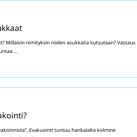
ukkaat
 Millaisin nimityksin niiden asukkaita kutsutaan? Vastaus
untaa …
akointi?
vakoinnista”. Evakuointi tuntuu hankalalta kolmine