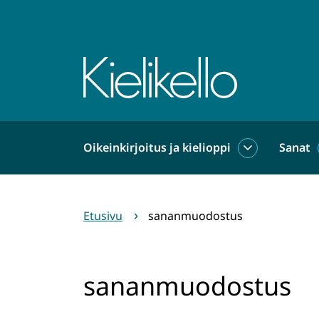
Siirry
sisältöön
Etusivu
Oikeinkirjoitus ja kielioppi
Sanat
Oikeinkirjoit
ja
kielioppi
alasivut
Etusivu
sananmuodostus
sananmuodostus