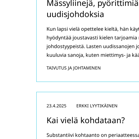
Mässyliinejä, pyörittimiä
uudisjohdoksia
Kun lapsi vielä opettelee kieltä, hän k
hyödyntää joustavasti kielen tarjoamia 
johdostyypeistä. Lasten uudissanojen j
kuuluvia sanoja, kuten miettimys- ja kä
TAIVUTUS JA JOHTAMINEN
23.4.2025
ERKKI LYYTIKÄINEN
Kai vielä kohdataan?
Substantiivi kohtaanto on periaatteess