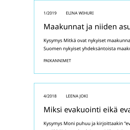
1/2019
ELINA WIHURI
Maakunnat ja niiden as
Kysymys Mitkä ovat nykyiset maakunnat?
Suomen nykyiset yhdeksäntoista maak
PAIKANNIMET
4/2018
LEENA JOKI
Miksi evakuointi eikä ev
Kysymys Moni puhuu ja kirjoittaakin ”e