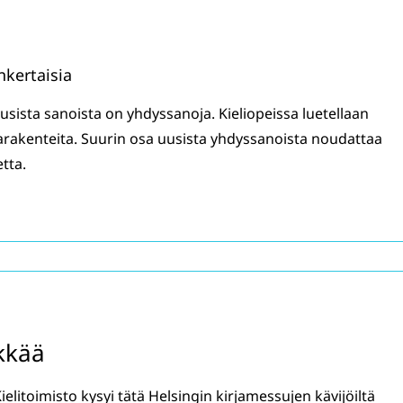
nkertaisia
sista sanoista on yhdyssanoja. Kieliopeissa luetellaan
arakenteita. Suurin osa uusista yhdyssanoista noudattaa
tta.
kkää
litoimisto kysyi tätä Helsingin kirjamessujen kävijöiltä