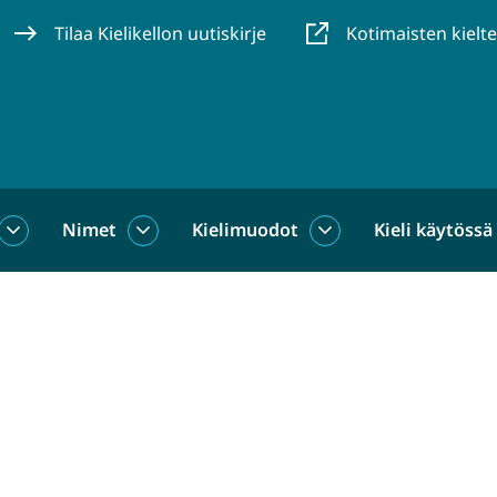
Tilaa Kielikellon uutiskirje
Kotimaisten kielt
Nimet
Kielimuodot
Kieli käytössä
us
Sanat
Nimet
Kielimuodot
alasivut
alasivut
alasivut