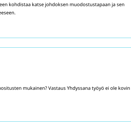
peen kohdistaa katse johdoksen muodostustapaan ja sen
eeseen.
uositusten mukainen? Vastaus Yhdyssana työyö ei ole kovin