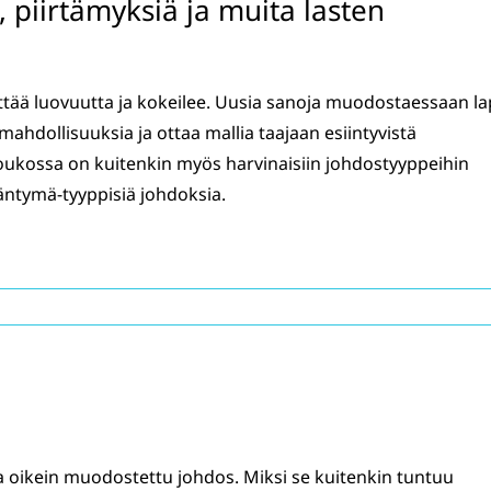
, piirtämyksiä ja muita lasten
äyttää luovuutta ja kokeilee. Uusia sanoja muodostaessaan la
mahdollisuuksia ja ottaa mallia taajaan esiintyvistä
oukossa on kuitenkin myös harvinaisiin johdostyyppeihin
äntymä-tyyppisiä johdoksia.
a oikein muodostettu johdos. Miksi se kuitenkin tuntuu