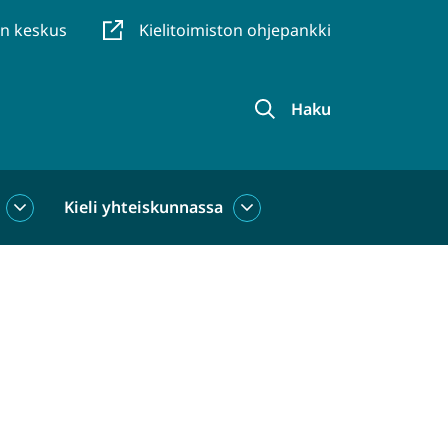
en keskus
Kielitoimiston ohjepankki
Haku
Kieli yhteiskunnassa
Kieli
Kieli
käytössä
yhteiskunnassa
alasivut
alasivut