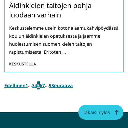
Äidinkielen taitojen pohja
luodaan varhain
Keskustelemme usein kotona aamukahvipöydässä
koulun äidinkielen opetuksesta ja jaamme
huolestumisen suomen kielen taitojen
rapistumisesta. Eritoten …
KESKUSTELUA
Edellinen
1
…
3
4
5
6
7
…
9
Seuraava
Takaisin ylös