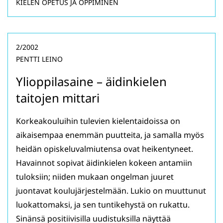
KIELEN OPETUS JA OPPIMINEN
2/2002
PENTTI LEINO
Ylioppilasaine – äidinkielen
taitojen mittari
Korkeakouluihin tulevien kielentaidoissa on
aikaisempaa enemmän puutteita, ja samalla myös
heidän opiskeluvalmiutensa ovat heikentyneet.
Havainnot sopivat äidinkielen kokeen antamiin
tuloksiin; niiden mukaan ongelman juuret
juontavat koulujärjestelmään. Lukio on muuttunut
luokattomaksi, ja sen tuntikehystä on rukattu.
Sinänsä positiivisilla uudistuksilla näyttää