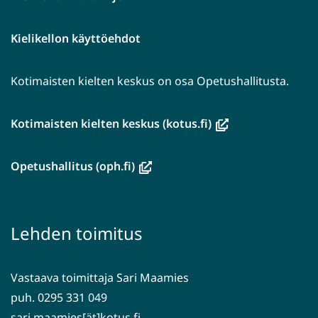
Kielikellon käyttöehdot
Kotimaisten kielten keskus on osa Opetushallitusta.
(avautuu
Kotimaisten kielten keskus (kotus.fi)
uuteen
ikkunaan,
(avautuu
Opetushallitus (oph.fi)
siirryt
uuteen
toiseen
ikkunaan,
palveluun)
siirryt
Lehden toimitus
toiseen
palveluun)
Vastaava toimittaja Sari Maamies
puh. 0295 331 049
sari.maamies[ät]kotus.fi