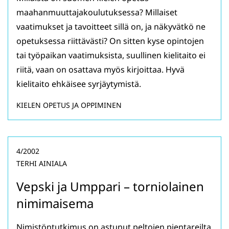
maahanmuuttajakoulutuksessa? Millaiset
vaatimukset ja tavoitteet sillä on, ja näkyvätkö ne
opetuksessa riittävästi? On sitten kyse opintojen
tai työpaikan vaatimuksista, suullinen kielitaito ei
riitä, vaan on osattava myös kirjoittaa. Hyvä
kielitaito ehkäisee syrjäytymistä.
KIELEN OPETUS JA OPPIMINEN
4/2002
TERHI AINIALA
Vepski ja Umppari – torniolainen
nimimaisema
Nimistöntutkimus on astunut peltojen pientareilta