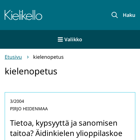
Siirry
sisältöön
Etusivu
Haku
Valikko
Etusivu
kielenopetus
kielenopetus
3/2004
PIRJO HIIDENMAA
Tietoa, kypsyyttä ja sanomisen
taitoa? Äidinkielen ylioppilaskoe