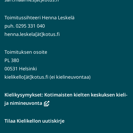
Toimitussihteeri Henna Leskelä
puh. 0295 331 040
henna.leskela[ät]kotus.fi
Toimituksen osoite
PL 380
00531 Helsinki
kielikello[ät]kotus.fi (ei kielineuvontaa)
Kielikysymykset: Kotimaisten kielten keskuksen kieli-
(avautuu
ja nimineuvonta
uuteen
ikkunaan,
Tilaa Kielikellon uutiskirje
siirryt