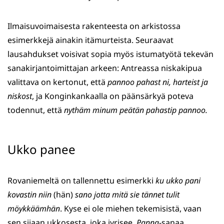
Ilmaisuvoimaisesta rakenteesta on arkistossa
esimerkkejä ainakin itämurteista. Seuraavat
lausahdukset voisivat sopia myös istumatyötä tekevän
sanakirjantoimittajan arkeen: Antreassa niskakipua
valittava on kertonut, että
pannoo pahast ni, harteist ja
niskost
, ja Konginkankaalla on päänsärkyä poteva
todennut, että
nythäm minum peätän pahastip pannoo.
Ukko panee
Rovaniemeltä on tallennettu esimerkki
ku ukko
pani
kovastin niin
(hän)
sano jotta mitä sie tännet tulit
möykkäämhän
. Kyse ei ole miehen tekemisistä, vaan
sen sijaan ukkosesta, joka jyrisee.
Panna
-sanaa