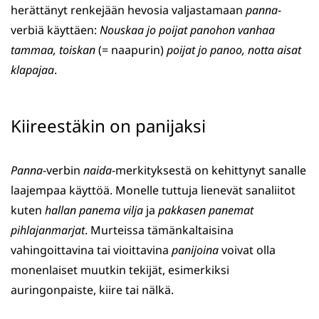
herättänyt renkejään hevosia valjastamaan
panna
-
verbiä käyttäen:
Nouskaa jo poijat panohon vanhaa
tammaa, toiskan
(= naapurin)
poijat jo panoo, notta aisat
klapajaa
.
Kiireestäkin on panijaksi
Panna
-verbin
naida
-merkityksestä on kehittynyt sanalle
laajempaa käyttöä. Monelle tuttuja lienevät sanaliitot
kuten
hallan panema vilja
ja
pakkasen panemat
pihlajanmarjat
. Murteissa tämänkaltaisina
vahingoittavina tai vioittavina
panijoina
voivat olla
monenlaiset muutkin tekijät, esimerkiksi
auringonpaiste, kiire tai nälkä.