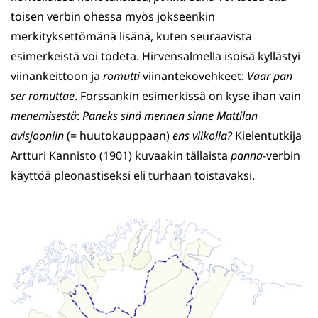
toisen verbin ohessa myös jokseenkin
merkityksettömänä lisänä, kuten seuraavista
esimerkeistä voi todeta. Hirvensalmella isoisä kyllästyi
viinankeittoon ja
romutti
viinantekovehkeet:
Vaar pan
ser
romuttae
. Forssankin esimerkissä on kyse ihan vain
menemisestä
:
Paneks sinä mennen sinne Mattilan
avisjooniin
(= huutokauppaan)
ens viikolla?
Kielentutkija
Artturi Kannisto (1901) kuvaakin tällaista
panna
-verbin
käyttöä pleonastiseksi eli turhaan toistavaksi.