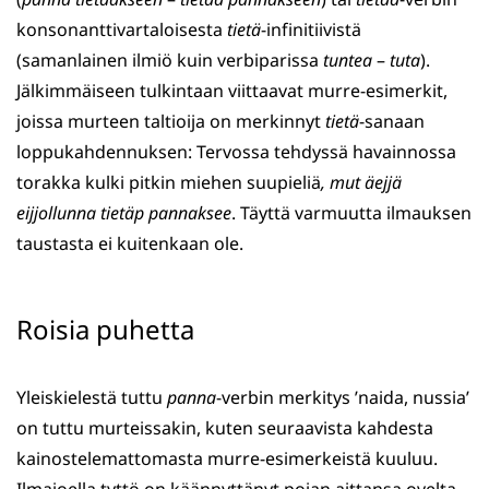
konsonanttivartaloisesta
tietä
-infinitiivistä
(samanlainen ilmiö kuin verbiparissa
tuntea
–
tuta
).
Jälkimmäiseen tulkintaan viittaavat murre-esimerkit,
joissa murteen taltioija on merkinnyt
tietä
-sanaan
loppukahdennuksen: Tervossa tehdyssä havainnossa
torakka kulki pitkin miehen suupieliä
, mut äejjä
eijjollunna tietäp pannaksee
. Täyttä varmuutta ilmauksen
taustasta ei kuitenkaan ole.
Roisia puhetta
Yleiskielestä tuttu
panna
-verbin merkitys ’naida, nussia’
on tuttu murteissakin, kuten seuraavista kahdesta
kainostelemattomasta murre-esimerkeistä kuuluu.