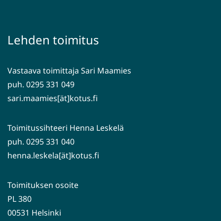
siirryt
uuteen
toiseen
ikkunaan,
palveluun)
siirryt
Lehden toimitus
toiseen
palveluun)
Vastaava toimittaja Sari Maamies
puh. 0295 331 049
sari.maamies[ät]kotus.fi
Toimitussihteeri Henna Leskelä
puh. 0295 331 040
henna.leskela[ät]kotus.fi
Toimituksen osoite
PL 380
00531 Helsinki