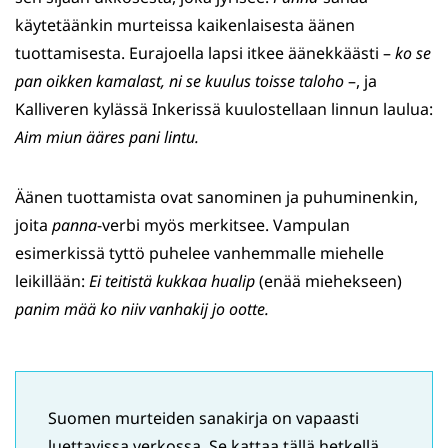
käytetäänkin murteissa kaikenlaisesta äänen
tuottamisesta. Eurajoella lapsi itkee äänekkäästi –
ko se
pan
oikken kamalast, ni se kuulus toisse taloho
–, ja
Kalliveren kylässä Inkerissä kuulostellaan linnun laulua:
Aim miun ääres pani lintu.
Äänen tuottamista ovat sanominen ja puhuminenkin,
joita
panna
-verbi myös merkitsee. Vampulan
esimerkissä tyttö puhelee vanhemmalle miehelle
leikillään:
Ei teitistä kukkaa hualip
(enää miehekseen)
panim mää ko niiv vanhakij jo ootte.
Suomen murteiden sanakirja on vapaasti
luettavissa verkossa. Se kattaa tällä hetkellä