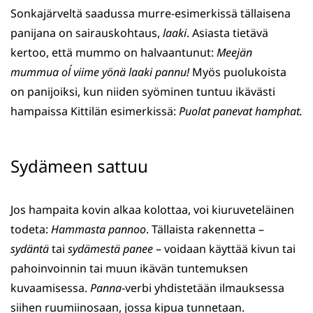
Sonkajärveltä saadussa murre-esimerkissä tällaisena
panijana on sairauskohtaus,
laaki
. Asiasta tietävä
kertoo, että mummo on halvaantunut:
Meejän
mummua oĺ viime yönä laaki pannu!
Myös puolukoista
on panijoiksi, kun niiden syöminen tuntuu ikävästi
hampaissa Kittilän esimerkissä:
Puolat panevat hamphat.
Sydämeen sattuu
Jos hampaita kovin alkaa kolottaa, voi kiuruveteläinen
todeta:
Hammasta pannoo
. Tällaista rakennetta –
sydäntä
tai
sydämestä panee
– voidaan käyttää kivun tai
pahoinvoinnin tai muun ikävän tuntemuksen
kuvaamisessa.
Panna
-verbi yhdistetään ilmauksessa
siihen ruumiinosaan, jossa kipua tunnetaan.