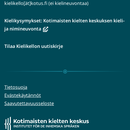
kielikello[ät]kotus.fi (ei kielineuvontaa)
Kielikysymykset: Kotimaisten kielten keskuksen kieli-
(avautuu
ja nimineuvonta
uuteen
ikkunaan,
Tilaa Kielikellon uutiskirje
siirryt
toiseen
palveluun)
Tietosuoja
Evästekäytännöt
Saavutettavuusseloste