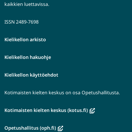
kaikkien luettavissa.
ISSN 2489-7698
Kielikellon arkisto
Kielikellon hakuohje
Kielikellon käyttöehdot
Kotimaisten kielten keskus on osa Opetushallitusta.
(avautuu
Kotimaisten kielten keskus (kotus.fi)
uuteen
ikkunaan,
(avautuu
Opetushallitus (oph.fi)