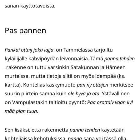
sanan käyttötavoista.
Pas pannen
Pankai ottaij joka lajja
, on Tammelassa tarjoiltu
kyläilijälle kahvipöydän leivonnaisia. Tämä
panna tehden
‑rakenne on tuttu varsinkin Satakunnan ja Hämeen
murteissa, mutta tietoja siitä on myös idempää (ks.
kartta). Kohtelias käskymuoto
pan ny ottajen
merkitsee
suurin piirtein samaa kuin
ole hyvä ja ota
. Ystävällinen
on Vampulastakin taltioitu pyyntö:
Paa orottaiv vaan kyl
mää pian tuun
.
Sen lisäksi, että rakennetta
panna tehden
käytetään
kohteliaissa kehotuksissa,
panna
-sana voi tässä olla