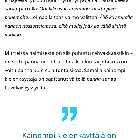
Ilmajoella tyttö on käännyttänyt pojan aittansa ovelta
sananparrella:
Oot liika isoo imemähä, mutta pieni
panemaha
. Loimaalla taas vaimo valittaa:
Äijä käy mualla
pannan nassuttelemasa, eikä mullej jääk ko vähä sinistä
nahkaa
.
Murteissa naimisesta on siis puhuttu rehvakkaastikin –
on voitu panna niin että lutina kuuluu tai jotakuta on
voitu panna kuin surutonta sikaa. Samalla kainompi
kielenkäyttäjä on saattanut vältellä
panna
-sanaa
häveliäisyyssyistä.
Kainompi kielenkäyttäjä on