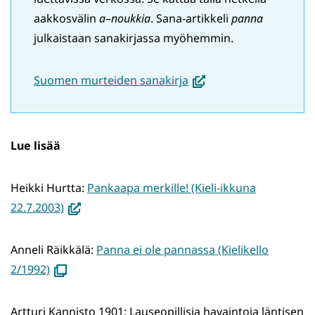
aakkosvälin
a
–
noukkia
. Sana-artikkeli
panna
julkaistaan sanakirjassa myöhemmin.
(avautuu
Suomen murteiden sanakirja
uuteen
ikkunaan,
siirryt
Lue lisää
toiseen
palveluun)
Heikki Hurtta:
Pankaapa merkille! (Kieli-ikkuna
(avautuu
22.7.2003)
uuteen
ikkunaan,
Anneli Räikkälä:
Panna ei ole pannassa (Kielikello
siirryt
(avautuu
2/1992)
toiseen
uuteen
palveluun)
ikkunaan)
Artturi Kannisto 1901: Lauseopillisia havaintoja läntisen