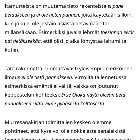
Itämurteista on muutama tieto rakenteista
ei pane
tietääkseen
ja
ei ole tieten pannen
, joita käytetään silloin,
kun joku ei ole jostain asiasta tietävinään tai
millänsäkään. Esimerkiksi Juvalla lehmät
toesinnaa eivät
pat tietäkseekää
, että olisi jo aika löntystää laitumilta
kotiin.
Tätä rakennetta huomattavasti yleisempi on erikoinen
ilmaus
ei ole tietä pannakseen
. Virroilta tallennetussa
esimerkissä emäntä ei välitä, vaikka on joutunut
keppostelun kohteeksi:
Ei se Oloka näytä olevan tietä
pannakseen siittä viime pyhäsestä kolttosesta
.
Murresanakirjan toimittajien kesken olemme
pohtineet, että kyse voi olla nokkelasta sanaleikistä
(
panna tietääkseen
–
tietää pannakseen
) tai
tietää
-verbin