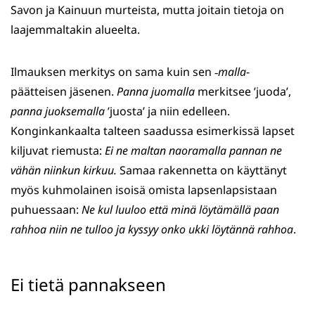
Savon ja Kainuun murteista, mutta joitain tietoja on
laajemmaltakin alueelta.
Ilmauksen merkitys on sama kuin sen ‑
malla
-
päätteisen jäsenen.
Panna juomalla
merkitsee ’juoda’,
panna juoksemalla
’juosta’ ja niin edelleen.
Konginkankaalta talteen saadussa esimerkissä lapset
kiljuvat riemusta:
Ei ne
maltan naoramalla pannan ne
vähän niinkun kirkuu.
Samaa rakennetta on käyttänyt
myös kuhmolainen isoisä omista lapsenlapsistaan
puhuessaan:
Ne
kul luuloo että minä löytämällä paan
rahhoa niin ne tulloo ja kyssyy onko ukki löytännä rahhoa
.
Ei tietä pannakseen