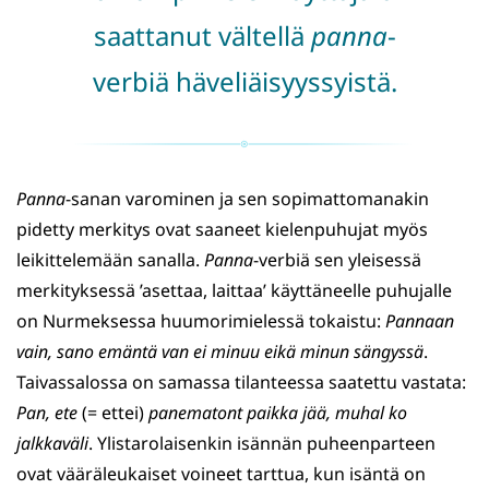
saattanut vältellä
panna
-
verbiä häveliäisyyssyistä.
Panna
-sanan varominen ja sen sopimattomanakin
pidetty merkitys ovat saaneet kielenpuhujat myös
leikittelemään sanalla.
Panna
-verbiä sen yleisessä
merkityksessä ’asettaa, laittaa’ käyttäneelle puhujalle
on Nurmeksessa huumorimielessä tokaistu:
Pannaan
vain, sano emäntä van ei minuu eikä minun sängyssä
.
Taivassalossa on samassa tilanteessa saatettu vastata:
Pan, ete
(= ettei)
panematont paikka jää, muhal ko
jalkkaväli
. Ylistarolaisenkin isännän puheenparteen
ovat vääräleukaiset voineet tarttua, kun isäntä on