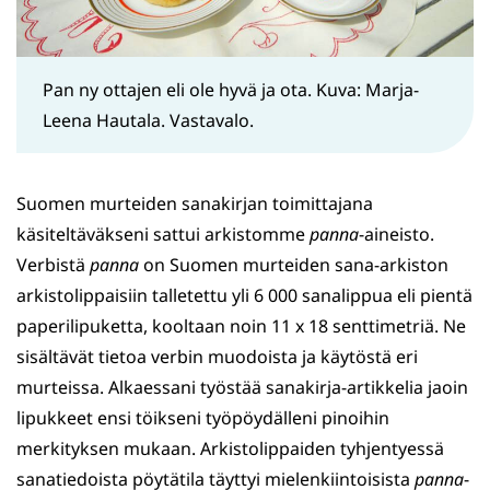
Pan ny ottajen eli ole hyvä ja ota. Kuva: Marja-
Leena Hautala. Vastavalo.
Suomen murteiden sanakirjan toimittajana
käsiteltäväkseni sattui arkistomme
panna
-aineisto.
Verbistä
panna
on Suomen murteiden sana-arkiston
arkistolippaisiin talletettu yli 6 000 sanalippua eli pientä
paperilipuketta, kooltaan noin 11 x 18 senttimetriä. Ne
sisältävät tietoa verbin muodoista ja käytöstä eri
murteissa. Alkaessani työstää sanakirja-artikkelia jaoin
lipukkeet ensi töikseni työpöydälleni pinoihin
merkityksen mukaan. Arkistolippaiden tyhjentyessä
sanatiedoista pöytätila täyttyi mielenkiintoisista
panna
-