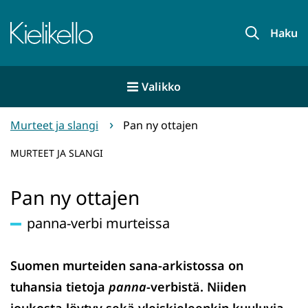
Siirry
sisältöön
Etusivu
Haku
Valikko
Murteet ja slangi
Pan ny ottajen
MURTEET JA SLANGI
Pan ny ottajen
panna-verbi murteissa
Suomen murteiden sana-arkistossa on
tuhansia tietoja
panna
-verbistä. Niiden