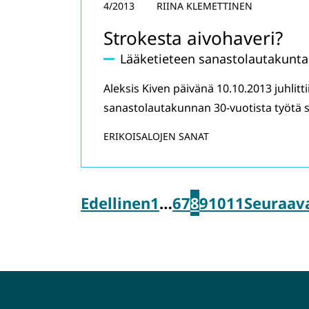
4/2013
RIINA KLEMETTINEN
Strokesta aivohaveri?
Lääketieteen sanastolautakunta
Aleksis Kiven päivänä 10.10.2013 juhli
sanastolautakunnan 30-vuotista työtä 
ERIKOISALOJEN SANAT
Edellinen
1
…
6
7
8
9
10
11
Seuraav