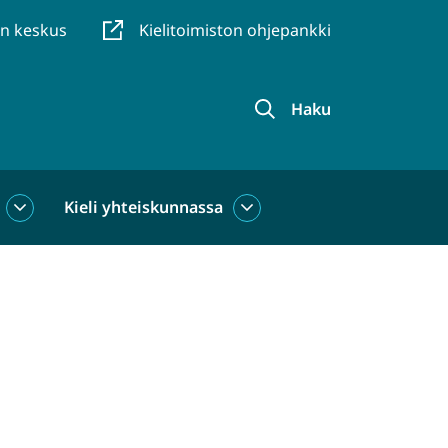
en keskus
Kielitoimiston ohjepankki
Haku
Kieli yhteiskunnassa
Kieli
Kieli
käytössä
yhteiskunnassa
alasivut
alasivut