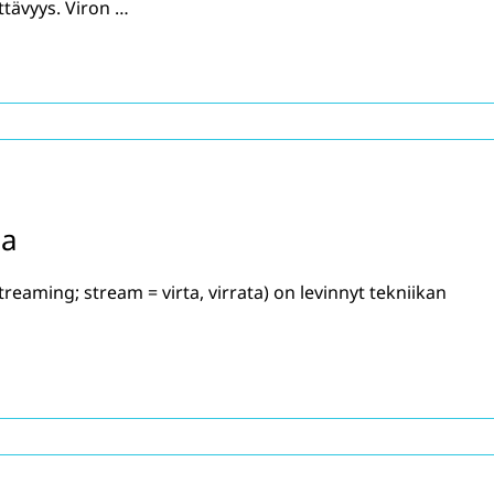
tävyys. Viron …
oa
treaming; stream = virta, virrata) on levinnyt tekniikan