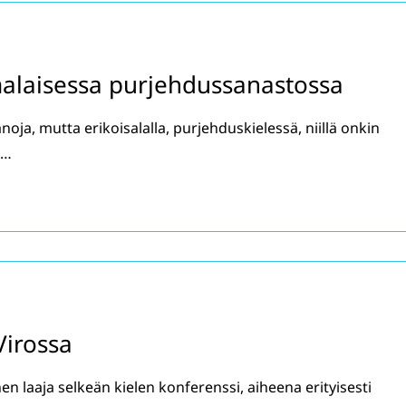
malaisessa purjehdussanastossa
noja, mutta erikoisalalla, purjehduskielessä, niillä onkin
 …
Virossa
nen laaja selkeän kielen konferenssi, aiheena erityisesti