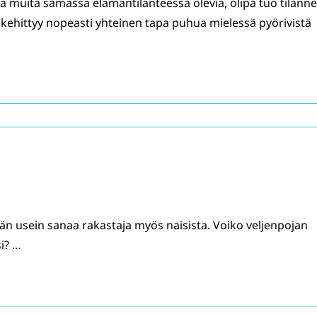
ata muita samassa elämäntilanteessa olevia, olipa tuo tilanne
 kehittyy nopeasti yhteinen tapa puhua mielessä pyörivistä
n usein sanaa rakastaja myös naisista. Voiko veljenpojan
i? …