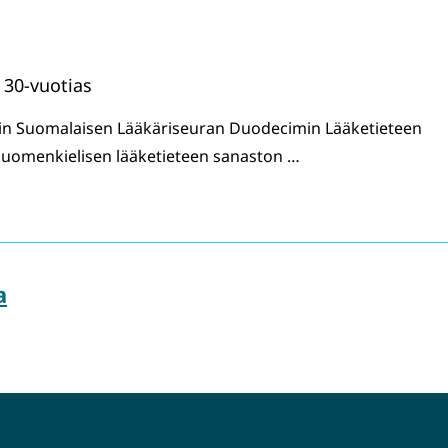
 30-vuotias
ttiin Suomalaisen Lääkäriseuran Duodecimin Lääketieteen
suomenkielisen lääketieteen sanaston …
a