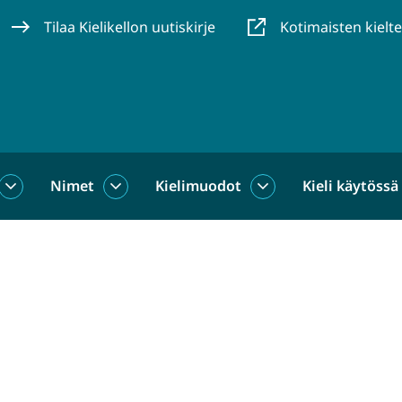
Tilaa Kielikellon uutiskirje
Kotimaisten kielt
Nimet
Kielimuodot
Kieli käytössä
us
Sanat
Nimet
Kielimuodot
alasivut
alasivut
alasivut