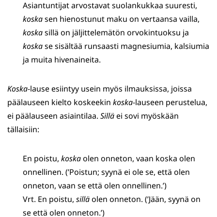
Asiantuntijat arvostavat suolankukkaa suuresti,
koska
sen hienostunut maku on vertaansa vailla,
koska
sillä on jäljittelemätön orvokintuoksu ja
koska
se sisältää runsaasti magnesiumia, kalsiumia
ja muita hivenaineita.
Koska
-lause esiintyy usein myös ilmauksissa, joissa
päälauseen kielto koskeekin
koska
-lauseen perustelua,
ei päälauseen asiaintilaa.
Sillä
ei sovi myöskään
tällaisiin:
En poistu,
koska
olen onneton, vaan koska olen
onnellinen. (’Poistun; syynä ei ole se, että olen
onneton, vaan se että olen onnellinen.’)
Vrt. En poistu,
sillä
olen onneton. (’Jään, syynä on
se että olen onneton.’)