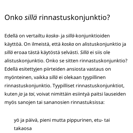
Onko
sillä
rinnastuskonjunktio?
Edellä on vertailtu
koska
- ja
sillä
-konjunktioiden
käyttöä. On ilmeistä, että
koska
on alistuskonjunktio ja
sillä
eroaa tästä käytöstä selvästi.
Sillä
ei siis ole
alistuskonjunktio. Onko se sitten rinnastuskonjunktio?
Edellä esitettyjen piirteiden ansiosta vastaus on
myönteinen, vaikka
sillä
ei olekaan tyypillinen
rinnastuskonjunktio. Tyypilliset rinnastuskonjunktiot,
kuten
ja
ja
tai
, voivat nimittäin esiintyä paitsi lauseiden
myös sanojen tai sananosien rinnastuksissa:
yö ja päivä, pieni mutta pippurinen, etu- tai
takaosa