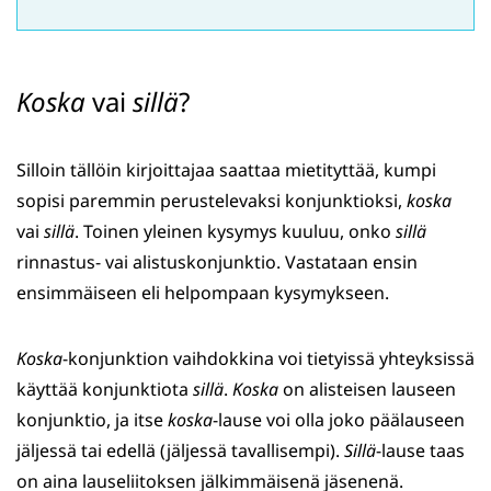
Koska
vai
sillä
?
Silloin tällöin kirjoittajaa saattaa mietityttää, kumpi
sopisi paremmin perustelevaksi konjunktioksi,
koska
vai
sillä
. Toinen yleinen kysymys kuuluu, onko
sillä
rinnastus- vai alistuskonjunktio. Vastataan ensin
ensimmäiseen eli helpompaan kysymykseen.
Koska
-konjunktion vaihdokkina voi tietyissä yhteyksissä
käyttää konjunktiota
sillä
.
Koska
on alisteisen lauseen
konjunktio, ja itse
koska
-lause voi olla joko päälauseen
jäljessä tai edellä (jäljessä tavallisempi).
Sillä
-lause taas
on aina lauseliitoksen jälkimmäisenä jäsenenä.