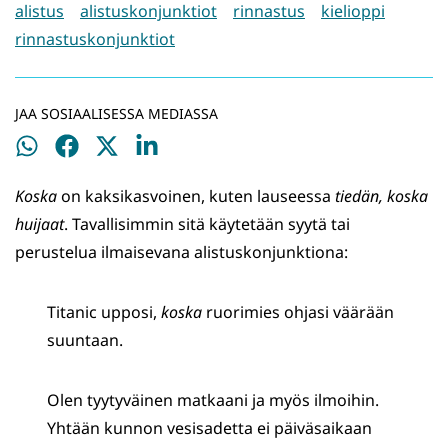
alistus
alistuskonjunktiot
rinnastus
kielioppi
rinnastuskonjunktiot
JAA SOSIAALISESSA MEDIASSA
Jaa
Jaa
Jaa
Jaa
WhatsApissa
Facebookissa
Twitterissä
LinkedInissä
Koska
on kaksikasvoinen, kuten lauseessa
tiedän, koska
huijaat
. Tavallisimmin sitä käytetään syytä tai
perustelua ilmaisevana alistuskonjunktiona:
Titanic upposi,
koska
ruorimies ohjasi väärään
suuntaan.
Olen tyytyväinen matkaani ja myös ilmoihin.
Yhtään kunnon vesisadetta ei päiväsaikaan