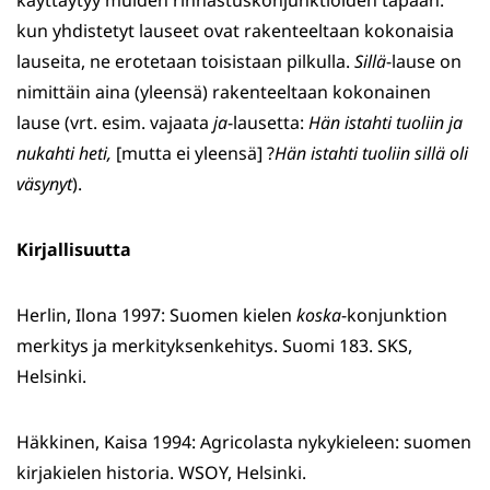
käyttäytyy muiden rinnastuskonjunktioiden tapaan:
kun yhdistetyt lauseet ovat rakenteeltaan kokonaisia
lauseita, ne erotetaan toisistaan pilkulla.
Sillä
-lause on
nimittäin aina (yleensä) rakenteeltaan kokonainen
lause (vrt. esim. vajaata
ja
-lausetta:
Hän istahti tuoliin ja
nukahti heti,
[mutta ei yleensä] ?
Hän istahti tuoliin sillä oli
väsynyt
).
Kirjallisuutta
Herlin, Ilona 1997: Suomen kielen
koska
-konjunktion
merkitys ja merkityksenkehitys. Suomi 183. SKS,
Helsinki.
Häkkinen, Kaisa 1994: Agricolasta nykykieleen: suomen
kirjakielen historia. WSOY, Helsinki.