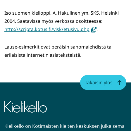
Iso suomen kielioppi. A. Hakulinen ym. SKS, Helsinki
2004. Saatavissa myös verkossa osoitteessa:
(avautuu
http://scripta.kotus.fi/visk/etusivu.php
.
uuteen
ikkunaan,
Lause-esimerkit ovat peräisin sanomalehdistä tai
siirryt
erilaisista internetin asiateksteistä.
toiseen
palveluun)
Takaisin ylös
Kielikello on Kotimaisten kielten keskuksen julkaisema