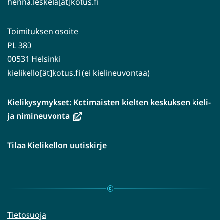
henna.leskela[ät]kotus.fi
Toimituksen osoite
PL 380
00531 Helsinki
kielikello[ät]kotus.fi (ei kielineuvontaa)
Kielikysymykset: Kotimaisten kielten keskuksen kieli-
(avautuu
ja nimineuvonta
uuteen
ikkunaan,
Tilaa Kielikellon uutiskirje
siirryt
toiseen
palveluun)
Tietosuoja