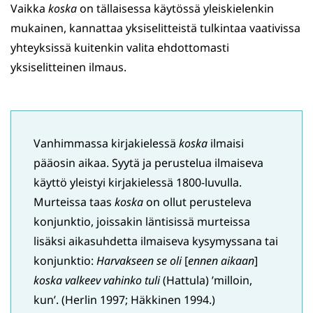
Vaikka
koska
on tällaisessa käytössä yleiskielenkin
mukainen, kannattaa yksiselitteistä tulkintaa vaativissa
yhteyksissä kuitenkin valita ehdottomasti
yksiselitteinen ilmaus.
Vanhimmassa kirjakielessä
koska
ilmaisi
pääosin aikaa. Syytä ja perustelua ilmaiseva
käyttö yleistyi kirjakielessä 1800-luvulla.
Murteissa taas
koska
on ollut perusteleva
konjunktio, joissakin läntisissä murteissa
lisäksi aikasuhdetta ilmaiseva kysymyssana tai
konjunktio:
Harvakseen se oli
[
ennen aikaan
]
koska valkeev vahinko tuli
(Hattula) ’milloin,
kun’. (Herlin 1997; Häkkinen 1994.)