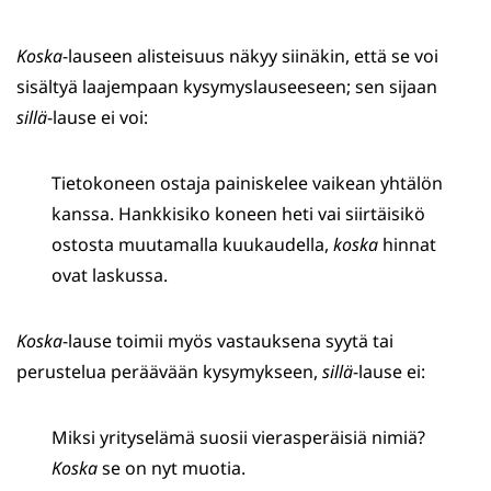
Koska
-lauseen alisteisuus näkyy siinäkin, että se voi
sisältyä laajempaan kysymyslauseeseen; sen sijaan
sillä
-lause ei voi:
Tietokoneen ostaja painiskelee vaikean yhtälön
kanssa. Hankkisiko koneen heti vai siirtäisikö
ostosta muutamalla kuukaudella,
koska
hinnat
ovat laskussa.
Koska
-lause toimii myös vastauksena syytä tai
perustelua peräävään kysymykseen,
sillä
-lause ei:
Miksi yrityselämä suosii vierasperäisiä nimiä?
Koska
se on nyt muotia.