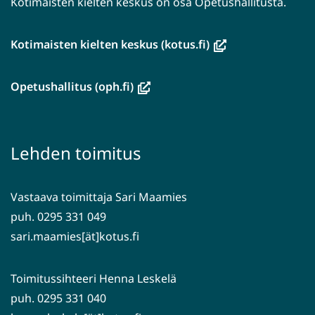
Kotimaisten kielten keskus on osa Opetushallitusta.
(avautuu
Kotimaisten kielten keskus (kotus.fi)
uuteen
ikkunaan,
(avautuu
Opetushallitus (oph.fi)
siirryt
uuteen
toiseen
ikkunaan,
palveluun)
siirryt
Lehden toimitus
toiseen
palveluun)
Vastaava toimittaja Sari Maamies
puh. 0295 331 049
sari.maamies[ät]kotus.fi
Toimitussihteeri Henna Leskelä
puh. 0295 331 040