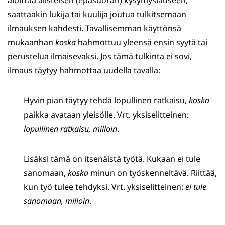
aloittaa alisteisen (epäsuoran) kysymyslauseen,
saattaakin lukija tai kuulija joutua tulkitsemaan
ilmauksen kahdesti. Tavallisemman käyttönsä
mukaanhan
koska
hahmottuu yleensä ensin syytä tai
perustelua ilmaisevaksi. Jos tämä tulkinta ei sovi,
ilmaus täytyy hahmottaa uudella tavalla:
Hyvin pian täytyy tehdä lopullinen ratkaisu,
koska
paikka avataan yleisölle. Vrt. yksiselitteinen:
lopullinen ratkaisu, milloin
.
Lisäksi tämä on itsenäistä työtä. Kukaan ei tule
sanomaan,
koska
minun on työskenneltävä. Riittää,
kun työ tulee tehdyksi. Vrt. yksiselitteinen:
ei tule
sanomaan, milloin
.