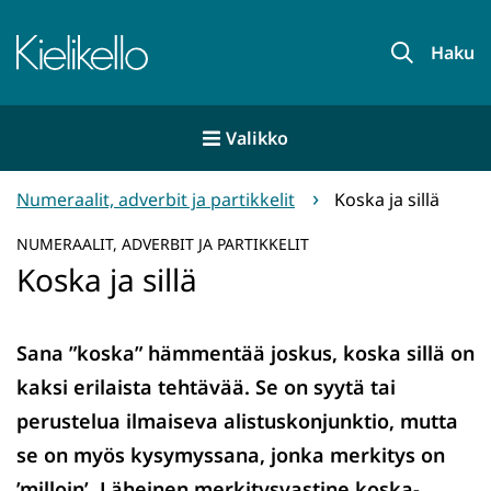
Siirry
sisältöön
Etusivu
Haku
Valikko
Numeraalit, adverbit ja partikkelit
Koska ja sillä
NUMERAALIT, ADVERBIT JA PARTIKKELIT
Koska ja sillä
Sana ”koska” hämmentää joskus, koska sillä on
kaksi erilaista tehtävää. Se on syytä tai
perustelua ilmaiseva alistuskonjunktio, mutta
se on myös kysymyssana, jonka merkitys on
’milloin’. Läheinen merkitysvastine koska-