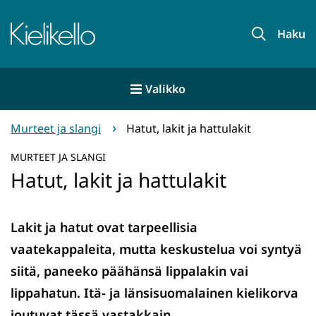
Siirry
sisältöön
Etusivu
Haku
Valikko
Murteet ja slangi
Hatut, lakit ja hattulakit
MURTEET JA SLANGI
Hatut, lakit ja hattulakit
Lakit ja hatut ovat tarpeellisia
vaatekappaleita, mutta keskustelua voi syntyä
siitä, paneeko päähänsä lippalakin vai
lippahatun. Itä- ja länsisuomalainen kielikorva
joutuvat tässä vastakkain.