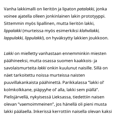
Vanha lakkimalli on lieritön ja lipaton
patalakki,
jonka
voinee ajatella olleen jonkinlainen lakin prototyyppi.
Sittemmin myös lipallinen, mutta lieritön lakki,
lippalakki
(murteissa myös esimerkiksi
klahvilakki,
lappulakki, lippulakki
), on hyväksytty lakkien joukkoon.
Lakki
on mielletty vanhastaan ennemminkin miesten
päähineeksi, mutta osassa suomen kaakkois- ja
savolaismurteita
lakki
onkin kuulunut naisille. Sillä on
näet tarkoitettu noissa murteissa naisten
puuvillakankaista päähinettä. Parikkalassa ”lakki ol’
kolmkolkkane, piäpyyhe ol’ alla, lakki sem piällä”.
Pielisjärvellä, nykyisessä Lieksassa, tiedettiin naisen
olevan ”vaemoimmeinen”, jos hänellä oli pieni musta
lakki päälaella. Inkerissä kerrottiin naisella olevan kaksi