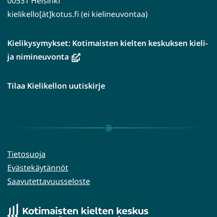
00531 Helsinki
kielikello[ät]kotus.fi (ei kielineuvontaa)
Kielikysymykset: Kotimaisten kielten keskuksen kieli-
(avautuu
ja nimineuvonta
uuteen
ikkunaan,
Tilaa Kielikellon uutiskirje
siirryt
toiseen
palveluun)
Tietosuoja
Evästekäytännöt
Saavutettavuusseloste