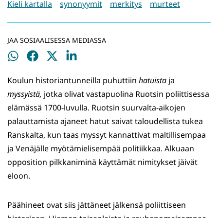
Kieli kartalla
synonyymit
merkitys
murteet
JAA SOSIAALISESSA MEDIASSA
Jaa
Jaa
Jaa
Jaa
WhatsApissa
Facebookissa
Twitterissä
LinkedInissä
Koulun historiantunneilla puhuttiin
hatuista
ja
myssyistä,
jotka olivat vastapuolina Ruotsin poliittisessa
elämässä 1700-luvulla. Ruotsin suurvalta-aikojen
palauttamista ajaneet hatut saivat taloudellista tukea
Ranskalta, kun taas myssyt kannattivat maltillisempaa
ja Venäjälle myötämielisempää politiikkaa. Alkuaan
opposition pilkkaniminä käyttämät nimitykset jäivät
eloon.
Päähineet ovat siis jättäneet jälkensä poliittiseen