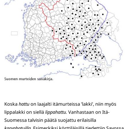
Koska
hattu
on laajalti itämurteissa ’lakki’, niin myös
lippalakki on siellä
lippahattu.
Vanhastaan on Itä-
Suomessa talvisin päätä suojattu erilaisilla
karvahatuilla.
Esimerkiksi körttiläisillä tiedettiin Savossa