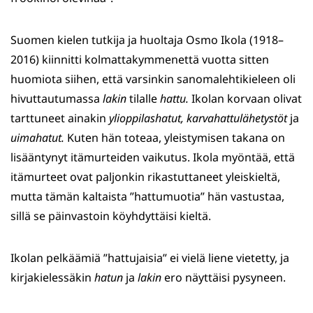
Suomen kielen tutkija ja huoltaja Osmo Ikola (1918–
2016) kiinnitti kolmattakymmenettä vuotta sitten
huomiota siihen, että varsinkin sanomalehtikieleen oli
hivuttautumassa
lakin
tilalle
hattu.
Ikolan korvaan olivat
tarttuneet ainakin
ylioppilashatut, karvahattulähetystöt
ja
uimahatut.
Kuten hän toteaa, yleistymisen takana on
lisääntynyt itämurteiden vaikutus. Ikola myöntää, että
itämurteet ovat paljonkin rikastuttaneet yleiskieltä,
mutta tämän kaltaista ”hattumuotia” hän vastustaa,
sillä se päinvastoin köyhdyttäisi kieltä.
Ikolan pelkäämiä ”hattujaisia” ei vielä liene vietetty, ja
kirjakielessäkin
hatun
ja
lakin
ero näyttäisi pysyneen.