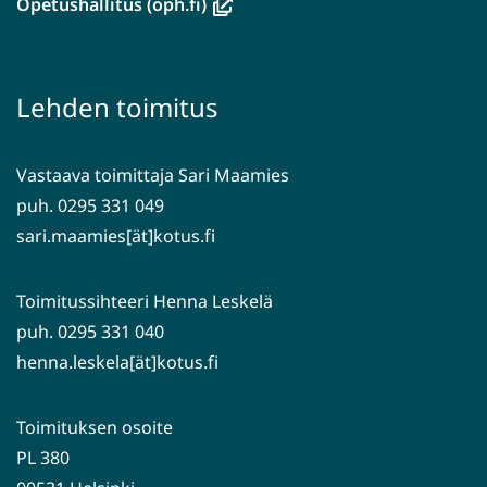
(avautuu
Opetushallitus (oph.fi)
siirryt
uuteen
toiseen
ikkunaan,
palveluun)
siirryt
Lehden toimitus
toiseen
palveluun)
Vastaava toimittaja Sari Maamies
puh. 0295 331 049
sari.maamies[ät]kotus.fi
Toimitussihteeri Henna Leskelä
puh. 0295 331 040
henna.leskela[ät]kotus.fi
Toimituksen osoite
PL 380