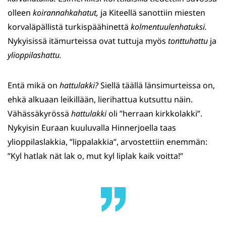
olleen
koirannahkahatut,
ja Kiteellä sanottiin miesten
korvaläpällistä turkispäähinettä
kolmentuulenhatuksi.
Nykyisissä itämurteissa ovat tuttuja myös
tonttuhattu
ja
ylioppilashattu.
Entä mikä on
hattulakki?
Siellä täällä länsimurteissa on,
ehkä alkuaan leikillään, lierihattua kutsuttu näin.
Vähässäkyrössä
hattulakki
oli ”herraan kirkkolakki”.
Nykyisin Euraan kuuluvalla Hinnerjoella taas
ylioppilaslakkia, ”lippalakkia”, arvostettiin enemmän:
”Kyl hatlak nät lak o, mut kyl liplak kaik voitta!”