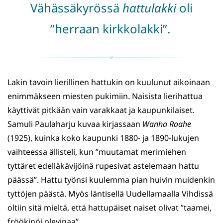
Vähässäkyrössä
hattulakki
oli
”herraan kirkkolakki”.
Lakin tavoin lierillinen hattukin on kuulunut aikoinaan
enimmäkseen miesten pukimiin. Naisista lierihattua
käyttivät pitkään vain varakkaat ja kaupunkilaiset.
Samuli Paulaharju kuvaa kirjassaan
Wanha Raahe
(1925), kuinka koko kaupunki 1880- ja 1890-lukujen
vaihteessa ällisteli, kun ”muutamat merimiehen
tyttäret edelläkävijöinä rupesivat astelemaan hattu
päässä”. Hattu työnsi kuulemma pian huivin muidenkin
tyttöjen päästä. Myös läntisellä Uudellamaalla Vihdissä
oltiin sitä mieltä, että hattupäiset naiset olivat ”taamei,
fröökinöi olevinaa”.