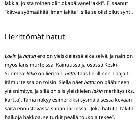
lakkia, joista toinen oli ”jokapäivänel lakki”. Ei saanut
”kävvä syömääkää ilman lakita”, sillä se olisi ollut synti.
Lierittömät hatut
Lakin
ja
hatun
ero on yleiskielessä aika selvä, ja näin on
myös länsimurteissa, Kainuussa ja osassa Keski-
Suomea:
lakki
on lieritön,
hattu
taas lierillinen. Laajalti
itämurteissa on toisin. Siellä näet
hattu
on päähineen
yleisnimitys, ja sillä on siis yleiskielen
lakin
merkitys (ks.
kartta). Tämä näkyy esimerkiksi sysmäläisessä kevään
säitä ennustavassa sananparressa: ”Joka hatuta, takita
halkoja hakkoa, se turkit peällä toukoja tekee”.