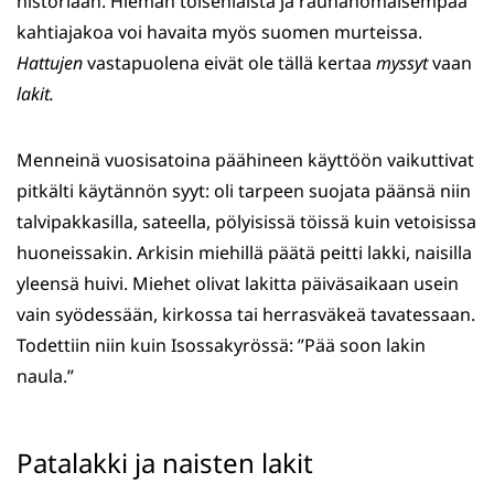
historiaan. Hieman toisenlaista ja rauhanomaisempaa
kahtiajakoa voi havaita myös suomen murteissa.
Hattujen
vastapuolena eivät ole tällä kertaa
myssyt
vaan
lakit.
Menneinä vuosisatoina päähineen käyttöön vaikuttivat
pitkälti käytännön syyt: oli tarpeen suojata päänsä niin
talvipakkasilla, sateella, pölyisissä töissä kuin vetoisissa
huoneissakin. Arkisin miehillä päätä peitti lakki, naisilla
yleensä huivi. Miehet olivat lakitta päiväsaikaan usein
vain syödessään, kirkossa tai herrasväkeä tavatessaan.
Todettiin niin kuin Isossakyrössä: ”Pää soon lakin
naula.”
Patalakki ja naisten lakit