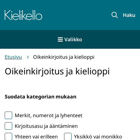
Siirry
sisältöön
Etusivu
Haku
Valikko
Etusivu
Oikeinkirjoitus ja kielioppi
Oikeinkirjoitus ja kielioppi
Suodata kategorian mukaan
Merkit, numerot ja lyhenteet
Kirjoitusasu ja ääntäminen
Yhteen vai erilleen
Yksikkö vai monikko