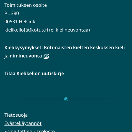
Toimituksen osoite
PL 380
00531 Helsinki
kielikello[ät]kotus.fi (ei kielineuvontaa)
Kielikysymykset: Kotimaisten kielten keskuksen kieli-
(avautuu
ja nimineuvonta
uuteen
ikkunaan,
Tilaa Kielikellon uutiskirje
siirryt
toiseen
palveluun)
Tietosuoja
Evästekäytännöt
Saavutettavuusseloste