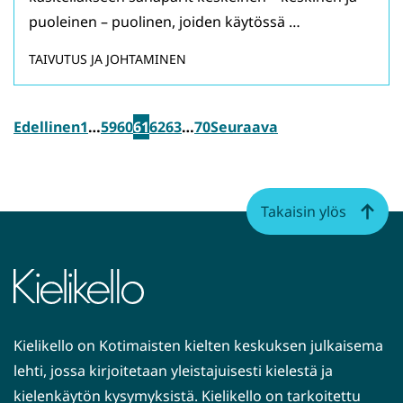
puoleinen – puolinen, joiden käytössä …
TAIVUTUS JA JOHTAMINEN
Edellinen
1
…
59
60
61
62
63
…
70
Seuraava
Takaisin ylös
Kielikello on Kotimaisten kielten keskuksen julkaisema
lehti, jossa kirjoitetaan yleistajuisesti kielestä ja
kielenkäytön kysymyksistä. Kielikello on tarkoitettu