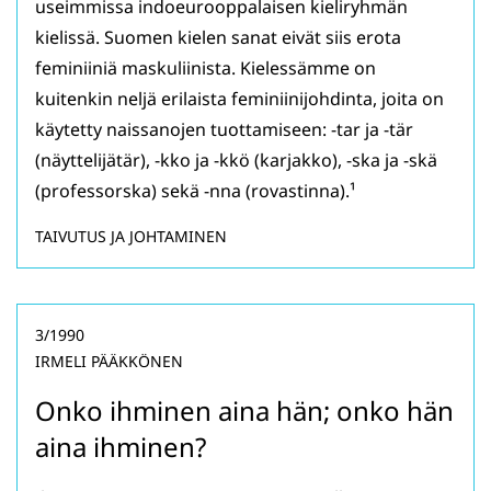
useimmissa indoeurooppalaisen kieliryhmän
kielissä. Suomen kielen sanat eivät siis erota
feminiiniä maskuliinista. Kielessämme on
kuitenkin neljä erilaista feminiinijohdinta, joita on
käytetty naissanojen tuottamiseen: -tar ja -tär
(näyttelijätär), -kko ja -kkö (karjakko), -ska ja -skä
(professorska) sekä -nna (rovastinna).¹
TAIVUTUS JA JOHTAMINEN
3/1990
IRMELI PÄÄKKÖNEN
Onko ihminen aina hän; onko hän
aina ihminen?