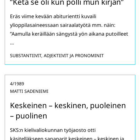
”Ketä se oli kun pölli mun kirjan”
Eräs viime kevään abiturientti kuvaili
ylioppilasaineessaan sairaalatyötä mm. näin:
”Aamulla keräillään sängystä yön aikana putoilleet
…
SUBSTANTIIVIT, ADJEKTIIVIT JA PRONOMINIT
4/1989
MATTI SADENIEMI
Keskeinen – keskinen, puoleinen
– puolinen
SKS:n kielivaliokunnan työjaosto otti
käsitelläkseen sanaparit keskeinen – keskinen ja