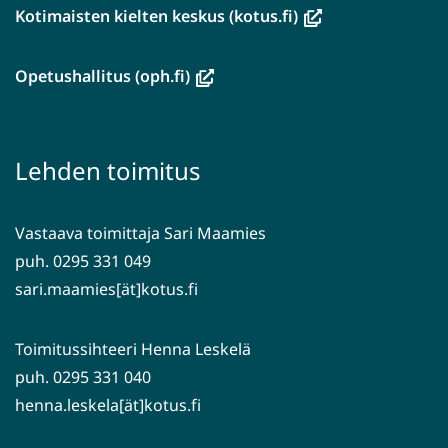
(avautuu
Kotimaisten kielten keskus (kotus.fi)
uuteen
ikkunaan,
(avautuu
Opetushallitus (oph.fi)
siirryt
uuteen
toiseen
ikkunaan,
palveluun)
siirryt
Lehden toimitus
toiseen
palveluun)
Vastaava toimittaja Sari Maamies
puh. 0295 331 049
sari.maamies[ät]kotus.fi
Toimitussihteeri Henna Leskelä
puh. 0295 331 040
henna.leskela[ät]kotus.fi