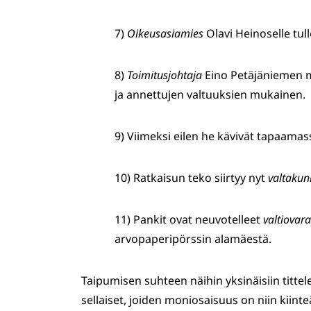
7)
Oikeusasiamies
Olavi Heinoselle tull
8)
Toimitusjohtaja
Eino Petäjäniemen 
ja annettujen valtuuksien mukainen.
9) Viimeksi eilen he kävivät tapaama
10) Ratkaisun teko siirtyy nyt
valtakun
11) Pankit ovat neuvotelleet
valtiovara
arvopaperipörssin alamäestä.
Taipumisen suhteen näihin yksinäisiin tittele
sellaiset, joiden moniosaisuus on niin kiinteä