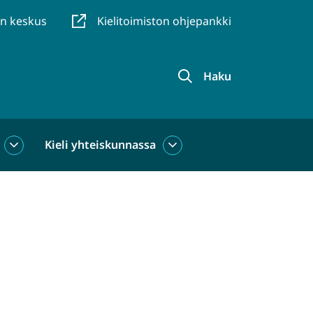
en keskus
Kielitoimiston ohjepankki
Haku
Kieli yhteiskunnassa
Kieli
Kieli
käytössä
yhteiskunnassa
alasivut
alasivut