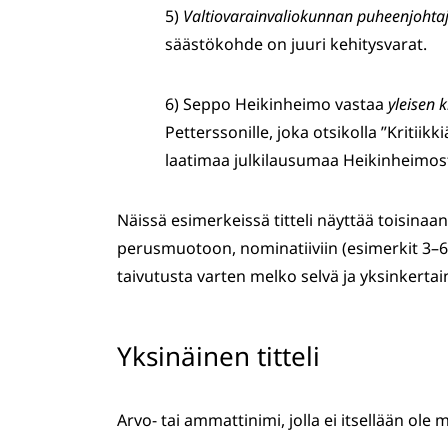
5)
Valtiovarainvaliokunnan puheenjohta
säästökohde on juuri kehitysvarat.
6) Seppo Heikinheimo vastaa
yleisen k
Petterssonille, joka otsikolla ”Kritiik
laatimaa julkilausumaa Heikinheimos
Näissä esimerkeissä titteli näyttää toisinaan
perusmuotoon, nominatiiviin (esimerkit 3–6), 
taivutusta varten melko selvä ja yksinkertai
Yksinäinen titteli
Arvo- tai ammattinimi, jolla ei itsellään ole m