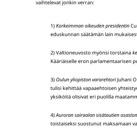
vaihtelevat jonkin verran:
1)
Korkeimman oikeuden presidentin
Cu
eduskunnan säätämän lain mukaisesti 
2) Valtioneuvosto myönsi torstaina
ke
Kääriäiselle eron parlamentaarisen p
3)
Oulun yliopiston vararehtori
Juhani O
tulisi kehittää vapaaehtoisen yhteist
yksiköitä olisivat eri puolilla maatam
4)
Auroran sairaalan sisätautien osaston 
toistaiseksi suostunut maksamaan vai