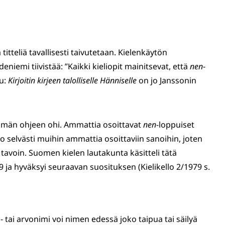
 titteliä tavallisesti taivutetaan. Kielenkäytön
eniemi tiivistää: ”Kaikki kieliopit mainitsevat, että
nen
-
uu:
Kirjoitin kirjeen talolliselle Hänniselle
on jo Janssonin
tämän ohjeen ohi. Ammattia osoittavat
nen
-loppuiset
o selvästi muihin ammattia osoittaviin sanoihin, joten
 tavoin. Suomen kielen lautakunta käsitteli tätä
 ja hyväksyi seuraavan suosituksen (Kielikello 2/1979 s.
tai arvonimi voi nimen edessä joko taipua tai säilyä