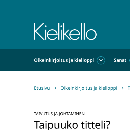
Siirry
sisältöön
Etusivu
Oikeinkirjoitus ja kielioppi
Sanat
Oikeinkirjoit
ja
kielioppi
alasivut
Etusivu
Oikeinkirjoitus ja kielioppi
T
TAIVUTUS JA JOHTAMINEN
Taipuuko titteli?