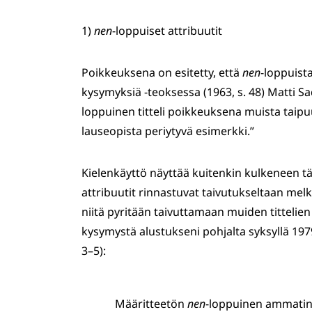
1)
nen
-loppuiset attribuutit
Poikkeuksena on esitetty, että
nen
-loppuista
kysymyksiä -teoksessa (1963, s. 48) Matti Sad
loppuinen titteli poikkeuksena muista taip
lauseopista periytyvä esimerkki.”
Kielenkäyttö näyttää kuitenkin kulkeneen 
attribuutit rinnastuvat taivutukseltaan melk
niitä pyritään taivuttamaan muiden tittelien
kysymystä alustukseni pohjalta syksyllä 1979
3–5):
Määritteetön
nen
-loppuinen ammatin- 