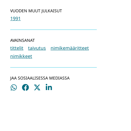
VUODEN MUUT JULKAISUT
1991
AVAINSANAT
tittelit
taivutus
nimikemääritteet
nimikkeet
JAA SOSIAALISESSA MEDIASSA
Jaa
Jaa
Jaa
Jaa
WhatsApissa
Facebookissa
Twitterissä
LinkedInissä