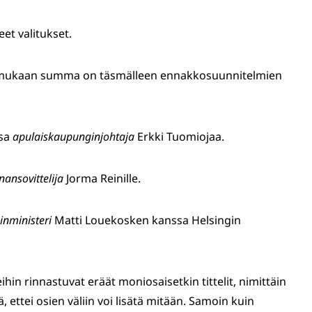
eet valitukset.
mukaan summa on täsmälleen ennakkosuunnitelmien
ssa
apulaiskaupunginjohtaja
Erkki Tuomiojaa.
nansovittelija
Jorma Reinille.
inministeri
Matti Louekosken kanssa Helsingin
ihin rinnastuvat eräät moniosaisetkin tittelit, nimittäin
, ettei osien väliin voi lisätä mitään. Samoin kuin