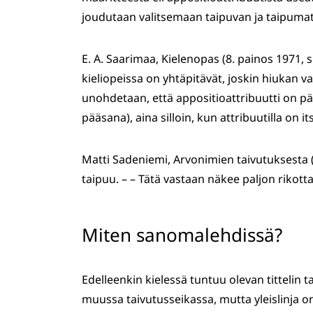
joudutaan valitsemaan taipuvan ja taipuma
E. A. Saarimaa, Kielenopas (8. painos 1971, s
kieliopeissa on yhtäpitävät, joskin hiukan va
unohdetaan, että appositioattribuutti on p
pääsana), aina silloin, kun attribuutilla on it
Matti Sadeniemi, Arvonimien taivutuksesta (K
taipuu. – – Tätä vastaan näkee paljon rikott
Miten sanomalehdissä?
Edelleenkin kielessä tuntuu olevan titteli
muussa taivutusseikassa, mutta yleislinja o