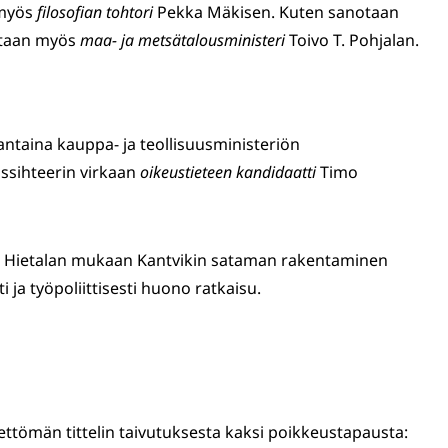
 myös
filosofian tohtori
Pekka Mäkisen. Kuten sanotaan
otaan myös
maa- ja metsätalousministeri
Toivo T. Pohjalan.
jantaina kauppa- ja teollisuusministeriön
ssihteerin virkaan
oikeustieteen kandidaatti
Timo
 Hietalan mukaan Kantvikin sataman rakentaminen
sti ja työpoliittisesti huono ratkaisu.
eettömän tittelin taivutuksesta kaksi poikkeustapausta: