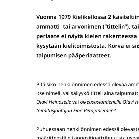
Vuonna 1979 Kielikellossa 2 käsitelt
ammatti- tai arvonimen (”tittelin”), 
periaate ei näytä kielen rakenteessa
kysytään kielitoimistosta. Korva ei si
taipumisen pääperiaatteet.
Pitäisikö henkilönnimen edessä olevaa amm
itse nimeä, vai säilyykö titteli aina taipu
Olavi Heinoselle
vai
oikeusasiamiehelle Olavi H
toimitusjohtajan Eino Petäjäniemen?
Puhuessaan henkilönnimen edessä olevasta 
määritteestä eli appositioattribuutista usea