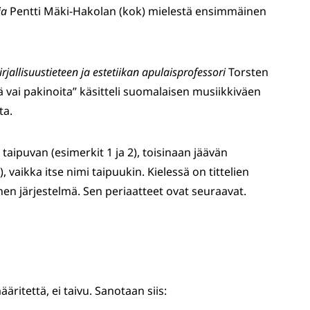
ja
Pentti Mäki-Hakolan (kok) mielestä ensimmäinen
irjallisuustieteen ja estetiikan apulaisprofessori
Torsten
kiä vai pakinoita” käsitteli suomalaisen musiikkiväen
ta.
 taipuvan (esimerkit 1 ja 2), toisinaan jäävän
vaikka itse nimi taipuukin. Kielessä on tittelien
nen järjestelmä. Sen periaatteet ovat seuraavat.
ääritettä, ei taivu. Sanotaan siis: