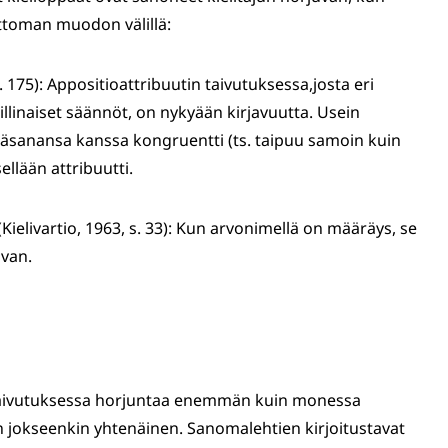
ttoman muodon välillä:
. 175): Appositioattribuutin taivutuksessa,josta eri
illinaiset säännöt, on nykyään kirjavuutta. Usein
ääsanansa kanssa kongruentti (ts. taipuu samoin kuin
sellään attribuutti.
ielivartio, 1963, s. 33): Kun arvonimellä on määräys, se
avan.
n taivutuksessa horjuntaa enemmän kuin monessa
n jokseenkin yhtenäinen. Sanomalehtien kirjoitustavat