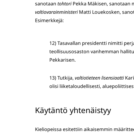
sanotaan
tohtori
Pekka Mäkisen, sanotaan
valtiovarainministeri
Matti Louekosken, san
Esimerkkejä:
12) Tasavallan presidentti nimitti per
teollisuusosaston vanhemman hallitu
Pekkarisen.
13) Tutkija,
valtiotieteen lisensiaatti
Kari
olisi liiketaloudellisesti, aluepoliittise
Käytäntö yhtenäistyy
Kieliopeissa esitettiin aikaisemmin määritt