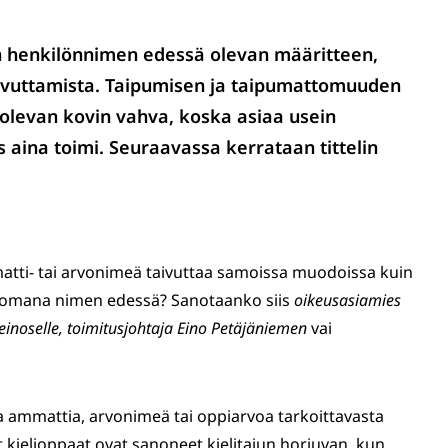
iin henkilönnimen edessä olevan määritteen,
taivuttamista. Taipumisen ja taipumattomuuden
 olevan kovin vahva, koska asiaa usein
is aina toimi. Seuraavassa kerrataan tittelin
atti- tai arvonimeä taivuttaa samoissa muodoissa kuin
mattomana nimen edessä? Sanotaanko siis
oikeusasiamies
einoselle, toimitusjohtaja Eino Petäjäniemen
vai
ammattia, arvonimeä tai oppiarvoa tarkoittavasta
t kielioppaat ovat sanoneet kielitajun horjuvan, kun