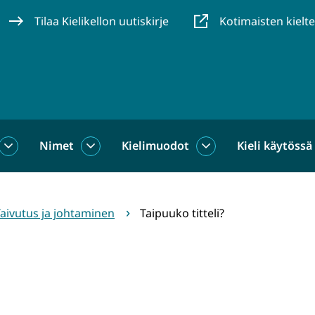
Tilaa Kielikellon uutiskirje
Kotimaisten kielt
Nimet
Kielimuodot
Kieli käytössä
us
Sanat
Nimet
Kielimuodot
alasivut
alasivut
alasivut
aivutus ja johtaminen
Taipuuko titteli?