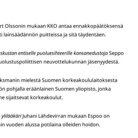
rt Olssonin mukaan KKO antaa ennakkopäätöksensä
lainsäädännön puitteissa ja sitä täydentäen.
skustan entiselle puoluesihteerille kansanedustaja
Seppo
uolustuspoliittisen neuvottelukunnan jäsenyydestä.
ksmanin mielestä Suomen korkeakoululaitoksesta
yön pohjalla eräänlainen Suomen yliopisto, jonka
me sijaitsevat korkeakoulut.
ylilääkäri
Juhani Lähdevirran mukaan Espoo on
n vuoden alussa potilaina olleiden hoidon.