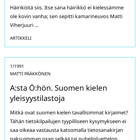
Häiriköitä siis. Itse sana häirikkö ei kielessämme
ole kovin vanha; sen sepitti kamarineuvos Matti
Viherjuuri …
ARTIKKELI
1/1991
MATTI PÄÄKKÖNEN
A:sta Ö:hön. Suomen kielen
yleisyystilastoja
Mitkä ovat suomen kielen tavallisimmat kirjaimet?
Tähän tietokilpailujen tyypilliseen kysymykseen ei
saa oikeaa vastausta katsomalla tietosanakirjan
paksuimman osan selkää tai puhelinluettelon