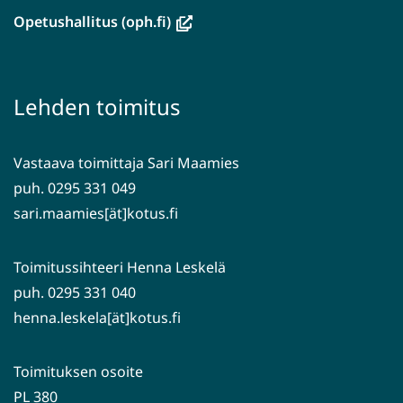
ikkunaan,
(avautuu
Opetushallitus (oph.fi)
siirryt
uuteen
toiseen
ikkunaan,
palveluun)
siirryt
Lehden toimitus
toiseen
palveluun)
Vastaava toimittaja Sari Maamies
puh. 0295 331 049
sari.maamies[ät]kotus.fi
Toimitussihteeri Henna Leskelä
puh. 0295 331 040
henna.leskela[ät]kotus.fi
Toimituksen osoite
PL 380