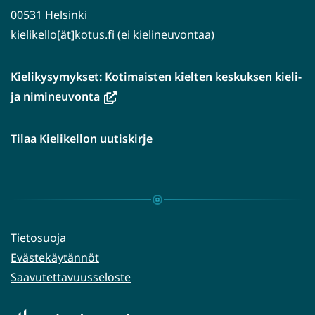
00531 Helsinki
kielikello[ät]kotus.fi (ei kielineuvontaa)
Kielikysymykset: Kotimaisten kielten keskuksen kieli-
(avautuu
ja nimineuvonta
uuteen
ikkunaan,
Tilaa Kielikellon uutiskirje
siirryt
toiseen
palveluun)
Tietosuoja
Evästekäytännöt
Saavutettavuusseloste