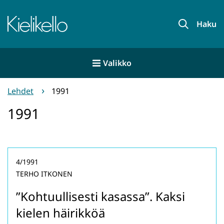
Siirry
sisältöön
Etusivu
Haku
Valikko
Lehdet
1991
1991
4/1991
TERHO ITKONEN
”Kohtuullisesti kasassa”. Kaksi
kielen häirikköä