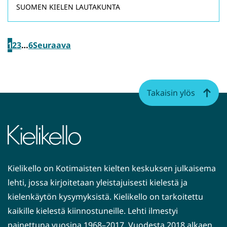
SUOMEN KIELEN LAUTAKUNTA
1
2
3
…
6
Seuraava
Takaisin ylös
Kielikello on Kotimaisten kielten keskuksen julkaisema
lehti, jossa kirjoitetaan yleistajuisesti kielestä ja
kielenkäytön kysymyksistä. Kielikello on tarkoitettu
kaikille kielestä kiinnostuneille. Lehti ilmestyi
painettuna vuosina 1968–2017. Vuodesta 2018 alkaen