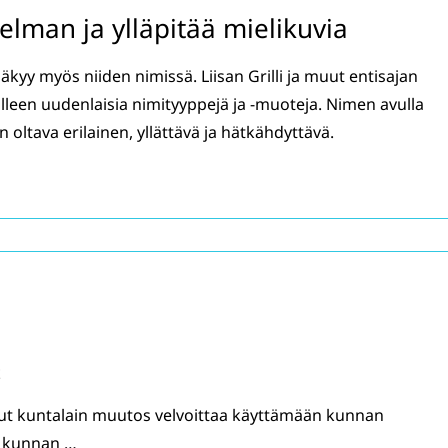
telman ja ylläpitää mielikuvia
yy myös niiden nimissä. Liisan Grilli ja muut entisajan
lleen uudenlaisia nimityyppejä ja -muoteja. Nimen avulla
 oltava erilainen, yllättävä ja hätkähdyttävä.
t
lut kuntalain muutos velvoittaa käyttämään kunnan
ä kunnan …