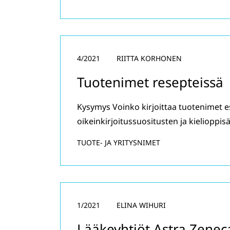
4/2021
RIITTA KORHONEN
Tuotenimet resepteissä
Kysymys Voinko kirjoittaa tuotenimet e
oikeinkirjoitussuositusten ja kieliopp
TUOTE- JA YRITYSNIMET
1/2021
ELINA WIHURI
Lääkeyhtiöt Astra Zenec