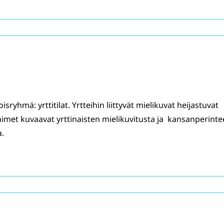
sryhmä: yrttitilat. Yrtteihin liittyvät mielikuvat heijastuvat
nimet kuvaavat yrttinaisten mielikuvitusta ja kansanperint
.