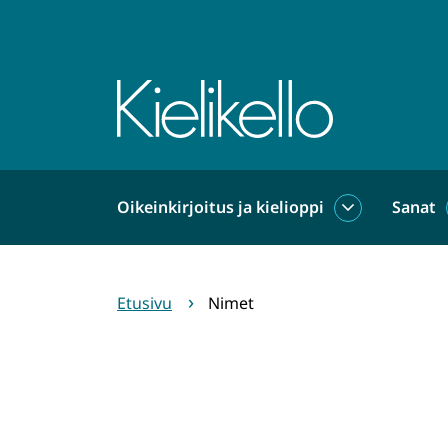
Siirry
sisältöön
Etusivu
Oikeinkirjoitus ja kielioppi
Sanat
Oikeinkirjoit
ja
kielioppi
alasivut
Etusivu
Nimet