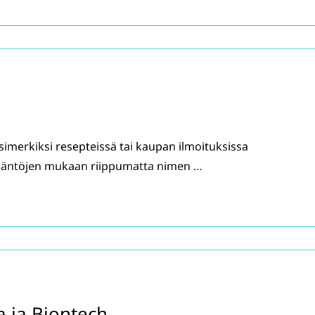
simerkiksi resepteissä tai kaupan ilmoituksissa
isääntöjen mukaan riippumatta nimen …
a ja Biontech