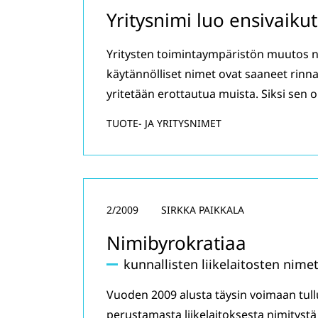
Yritysnimi luo ensivaiku
Yritysten toimintaympäristön muutos näk
käytännölliset nimet ovat saaneet rinna
yritetään erottautua muista. Siksi sen on
TUOTE- JA YRITYSNIMET
2/2009
SIRKKA PAIKKALA
Nimibyrokratiaa
kunnallisten liikelaitosten nime
Vuoden 2009 alusta täysin voimaan tul
perustamasta liikelaitoksesta nimityst