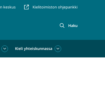
en keskus
Kielitoimiston ohjepankki
Haku
Kieli yhteiskunnassa
Kieli
Kieli
käytössä
yhteiskunnassa
alasivut
alasivut