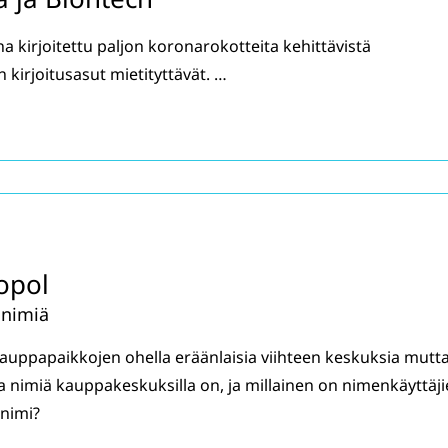
a kirjoitettu paljon koronarokotteita kehittävistä
n kirjoitusasut mietityttävät. …
opol
 nimiä
auppapaikkojen ohella eräänlaisia viihteen keskuksia mutt
 nimiä kauppakeskuksilla on, ja millainen on nimenkäyttäj
nimi?