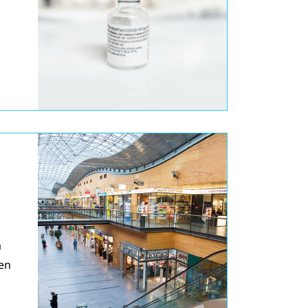
a
ien