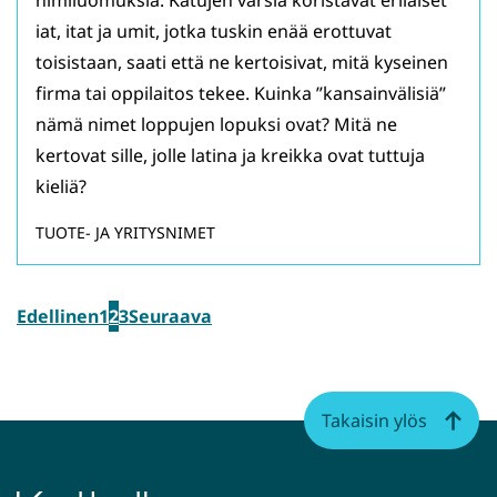
nimiluomuksia. Katujen varsia koristavat erilaiset
iat, itat ja umit, jotka tuskin enää erottuvat
toisistaan, saati että ne kertoisivat, mitä kyseinen
firma tai oppilaitos tekee. Kuinka ”kansainvälisiä”
nämä nimet loppujen lopuksi ovat? Mitä ne
kertovat sille, jolle latina ja kreikka ovat tuttuja
kieliä?
TUOTE- JA YRITYSNIMET
Edellinen
1
2
3
Seuraava
Takaisin ylös