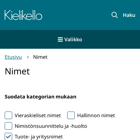
Siirry
sisältöön
Etusivu
Haku
Valikko
Etusivu
Nimet
Nimet
Suodata kategorian mukaan
Vieraskieliset nimet
Hallinnon nimet
Nimistönsuunnittelu ja -huolto
Tuote- ja yritysnimet