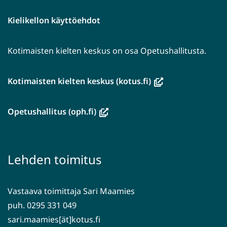
Kielikellon käyttöehdot
Kotimaisten kielten keskus on osa Opetushallitusta.
(avautuu
Kotimaisten kielten keskus (kotus.fi)
uuteen
ikkunaan,
(avautuu
Opetushallitus (oph.fi)
siirryt
uuteen
toiseen
ikkunaan,
palveluun)
siirryt
Lehden toimitus
toiseen
palveluun)
Vastaava toimittaja Sari Maamies
puh. 0295 331 049
sari.maamies[ät]kotus.fi