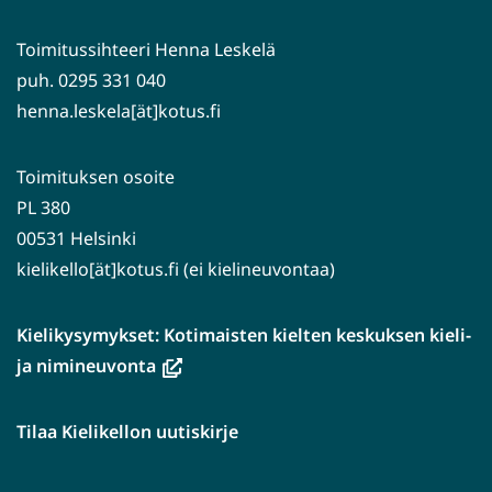
Toimitussihteeri Henna Leskelä
puh. 0295 331 040
henna.leskela[ät]kotus.fi
Toimituksen osoite
PL 380
00531 Helsinki
kielikello[ät]kotus.fi (ei kielineuvontaa)
Kielikysymykset: Kotimaisten kielten keskuksen kieli-
(avautuu
ja nimineuvonta
uuteen
ikkunaan,
Tilaa Kielikellon uutiskirje
siirryt
toiseen