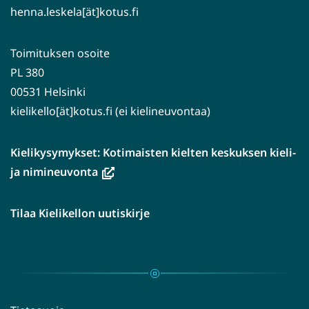
henna.leskela[ät]kotus.fi
Toimituksen osoite
PL 380
00531 Helsinki
kielikello[ät]kotus.fi (ei kielineuvontaa)
Kielikysymykset: Kotimaisten kielten keskuksen kieli-
(avautuu
ja nimineuvonta
uuteen
ikkunaan,
Tilaa Kielikellon uutiskirje
siirryt
toiseen
palveluun)