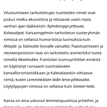
Vilustumiseen tarkoitettujen tuotteiden nimet ovat
joskus melko eksoottisia ja viittaavat usein myös
vanhan ajan lääkkeisiin:
Kylmänroppi-yrttiuute
,
Kolotustipat.
Vatsaongelmiin tarkoitetun tuoteryhmän
nimissä on sellaisia humoristisia luomuksia kuin
Ahtojää
ja
Tukinuitto
(kovalle vatsalle). Paastoamiseen ja
nesteenpoistoon taas on tarkoitettu esimerkiksi tuote
nimeltä
Nestehukka
. Frantsilan luomuyrttitilan emäntä
on käyttänyt runsaasti suomalaiseen
kansallisromantiikkaan ja Kalevalaankin viittaavia
nimiä, kuten
Lemminkäisen äidin terva-pihkasalva
.
Löylytippojen nimissä on sellaisia kuin
Sininen hetki
.
Kansa on aina uskonut lemmenpuuhissa yrtteihin, ja