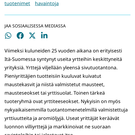
tuotenimet
havaintoja
JAA SOSIAALISESSA MEDIASSA
Jaa
Jaa
Jaa
Jaa
WhatsApissa
Facebookissa
Twitterissä
LinkedInissä
Viimeksi kuluneiden 25 vuoden aikana on erityisesti
Itä-Suomessa syntynyt useita yrtteihin keskittyneitä
yrityksiä. Yrttejä viljellään yleensä sivutuotantona.
Pieniyrittäjien tuotteisiin kuuluvat kuivatut
maustekasvit ja niistä valmistetut mausteet,
mausteseokset tai yrttisuolat. Toinen tärkeä
tuoteryhmä ovat yrttiteeseokset. Nykyisin on myös
nykyaikaisemmilla tuotantomenetelmillä valmistettuja
yrttiuutteita ja aromiöljyjä. Useat yrittäjät keräävät
luonnon villiyrttejä ja markkinoivat ne suoraan