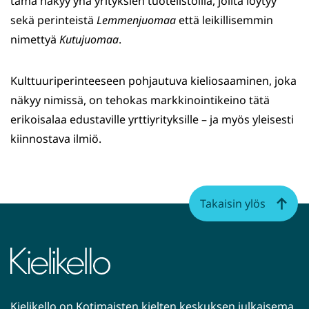
tämä näkyy yhä yrityksien tuotelistoilla, joilta löytyy
sekä perinteistä
Lemmenjuomaa
että leikillisemmin
nimettyä
Kutujuomaa
.
Kulttuuriperinteeseen pohjautuva kieliosaaminen, joka
näkyy nimissä, on tehokas markkinointikeino tätä
erikoisalaa edustaville yrttiyrityksille – ja myös yleisesti
kiinnostava ilmiö.
Takaisin ylös
Kielikello on Kotimaisten kielten keskuksen julkaisema