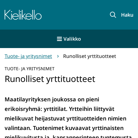
Siirry
sisältöön
Etusivu
Haku
Valikko
Tuote- ja yritysnimet
Runolliset yrttituotteet
TUOTE- JA YRITYSNIMET
Runolliset yrttituotteet
Maatilayrityksen joukossa on pieni
erikoisryhmä: yrttitilat. Yrtteihin liittyvät
mielikuvat heijastuvat yrttituotteiden nimien
valintaan. Tuotenimet kuvaavat yrttinaisten
mielikuvitusta ja kansanperinteen tuntemusta