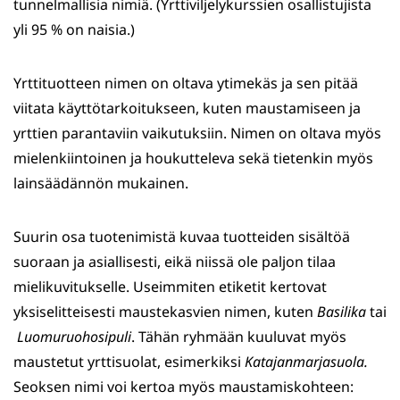
tunnelmallisia nimiä. (Yrttiviljelykurssien osallistujista
yli 95 % on naisia.)
Yrttituotteen nimen on oltava ytimekäs ja sen pitää
viitata käyttötarkoitukseen, kuten maustamiseen ja
yrttien parantaviin vaikutuksiin. Nimen on oltava myös
mielenkiintoinen ja houkutteleva sekä tietenkin myös
lainsäädännön mukainen.
Suurin osa tuotenimistä kuvaa tuotteiden sisältöä
suoraan ja asiallisesti, eikä niissä ole paljon tilaa
mielikuvitukselle. Useimmiten etiketit kertovat
yksiselitteisesti maustekasvien nimen, kuten
Basilika
tai
Luomuruohosipuli
. Tähän ryhmään kuuluvat myös
maustetut yrttisuolat, esimerkiksi
Katajanmarjasuola.
Seoksen nimi voi kertoa myös maustamiskohteen: