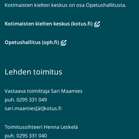
Kotimaisten kielten keskus on osa Opetushallitusta.
(avautuu
Kotimaisten kielten keskus (kotus.fi)
uuteen
ikkunaan,
(avautuu
Opetushallitus (oph.fi)
siirryt
uuteen
toiseen
ikkunaan,
palveluun)
siirryt
Lehden toimitus
toiseen
palveluun)
Vastaava toimittaja Sari Maamies
puh. 0295 331 049
sari.maamies[ät]kotus.fi
Toimitussihteeri Henna Leskelä
puh. 0295 331 040