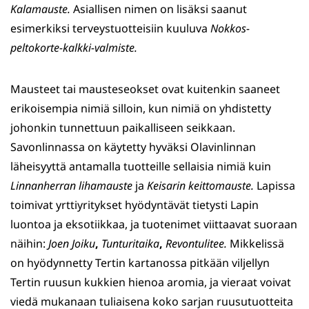
Kalamauste.
Asiallisen nimen on lisäksi saanut
esimerkiksi terveystuotteisiin kuuluva
Nokkos-
peltokorte-kalkki-valmiste.
Mausteet tai mausteseokset ovat kuitenkin saaneet
erikoisempia nimiä silloin, kun nimiä on yhdistetty
johonkin tunnettuun paikalliseen seikkaan.
Savonlinnassa on käytetty hyväksi Olavinlinnan
läheisyyttä antamalla tuotteille sellaisia nimiä kuin
Linnanherran lihamauste
ja
Keisarin keittomauste.
Lapissa
toimivat yrttiyritykset hyödyntävät tietysti Lapin
luontoa ja eksotiikkaa, ja tuotenimet viittaavat suoraan
näihin:
Joen Joiku
,
Tunturitaika
,
Revontulitee.
Mikkelissä
on hyödynnetty Tertin kartanossa pitkään viljellyn
Tertin ruusun kukkien hienoa aromia, ja vieraat voivat
viedä mukanaan tuliaisena koko sarjan ruusutuotteita