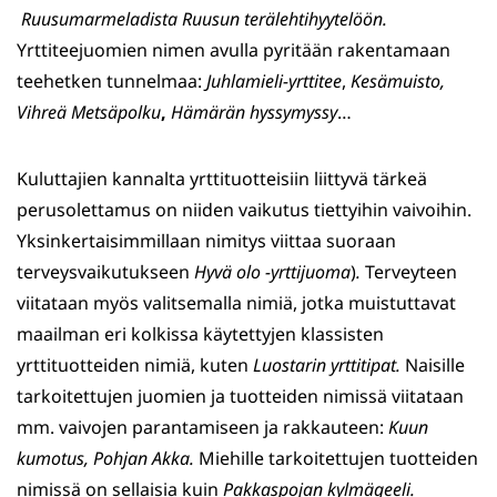
Ruusumarmeladista
Ruusun terälehtihyytelöön.
Yrttiteejuomien nimen avulla pyritään rakentamaan
teehetken tunnelmaa:
Juhlamieli-yrttitee
,
Kesämuisto,
Vihreä Metsäpolku
,
Hämärän hyssymyssy
…
Kuluttajien kannalta yrttituotteisiin liittyvä tärkeä
perusolettamus on niiden vaikutus tiettyihin vaivoihin.
Yksinkertaisimmillaan nimitys viittaa suoraan
terveysvaikutukseen
Hyvä olo -yrttijuoma
)
.
Terveyteen
viitataan myös valitsemalla nimiä, jotka muistuttavat
maailman eri kolkissa käytettyjen klassisten
yrttituotteiden nimiä, kuten
Luostarin yrttitipat.
Naisille
tarkoitettujen juomien ja tuotteiden nimissä viitataan
mm. vaivojen parantamiseen ja rakkauteen:
Kuun
kumotus, Pohjan Akka.
Miehille tarkoitettujen tuotteiden
nimissä on sellaisia kuin
Pakkaspojan kylmägeeli.