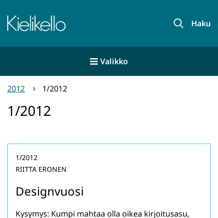
Siirry
sisältöön
Etusivu
Haku
Valikko
2012
1/2012
1/2012
1/2012
RIITTA ERONEN
Designvuosi
Kysymys: Kumpi mahtaa olla oikea kirjoitusasu,