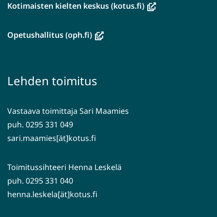
(avautuu
Kotimaisten kielten keskus (kotus.fi)
uuteen
ikkunaan,
(avautuu
Opetushallitus (oph.fi)
siirryt
uuteen
toiseen
ikkunaan,
palveluun)
siirryt
Lehden toimitus
toiseen
palveluun)
Vastaava toimittaja Sari Maamies
puh. 0295 331 049
sari.maamies[ät]kotus.fi
Toimitussihteeri Henna Leskelä
puh. 0295 331 040
henna.leskela[ät]kotus.fi