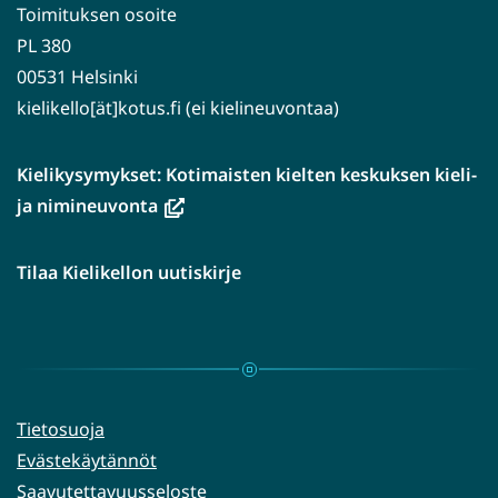
Toimituksen osoite
PL 380
00531 Helsinki
kielikello[ät]kotus.fi (ei kielineuvontaa)
Kielikysymykset: Kotimaisten kielten keskuksen kieli-
(avautuu
ja nimineuvonta
uuteen
ikkunaan,
Tilaa Kielikellon uutiskirje
siirryt
toiseen
palveluun)
Tietosuoja
Evästekäytännöt
Saavutettavuusseloste