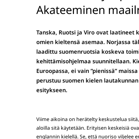
Akateeminen maailm
Tanska, Ruotsi ja Viro ovat laatineet 
omien kieltensä asemaa. Norjassa täl
laadittu suomenruotsia koskeva toi
kehittämisohjelmaa suunnitellaan. Ki
Euroopassa, ei vain ”pienissä” maissa 
perustuu suomen kielen lautakunnan 
esitykseen.
Viime aikoina on herätelty keskustelua sii
aloilla sitä käytetään. Erityisen keskeisiä o
englannin kielellä. Se, että nuoriso viljelee 