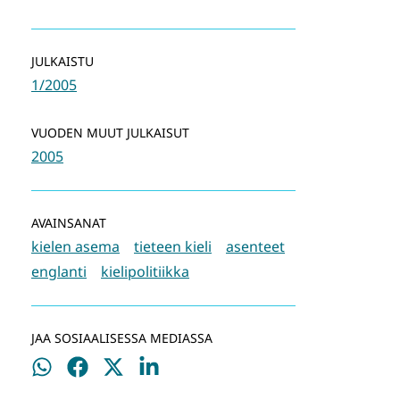
JULKAISTU
1/2005
VUODEN MUUT JULKAISUT
2005
AVAINSANAT
kielen asema
tieteen kieli
asenteet
englanti
kielipolitiikka
JAA SOSIAALISESSA MEDIASSA
Jaa
Jaa
Jaa
Jaa
WhatsApissa
Facebookissa
Twitterissä
LinkedInissä