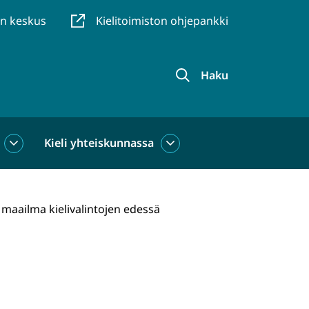
en keskus
Kielitoimiston ohjepankki
Haku
Kieli yhteiskunnassa
Kieli
Kieli
käytössä
yhteiskunnassa
alasivut
alasivut
 maailma kielivalintojen edessä