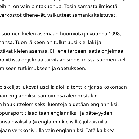
seihin, on vain pintakuohua. Tosin samasta ilmiöstä
, verkostot tihenevät, vaikutteet samankaltaistuvat.
tti suomen kielen asemaan huomiota jo vuonna 1998,
mansa. Tuon jälkeen on tullut uusi kielilaki ja
tävät kielen asemaa. Ei liene tarpeen laatia ohjelmaa
ipoliittista ohjelmaa tarvitaan sinne, missä suomen kieli
emiseen tutkimukseen ja opetukseen.
opiskelijat lukevat useilla aloilla tenttikirjansa kokonaan
tetaan englanniksi, samoin osa alemmistakin
en houkuttelemiseksi luentoja pidetään englanniksi.
uraportit laaditaan englanniksi, ja pätevyyden
invälisillä (= englanninkielisillä) julkaisuilla.
tojaan verkkosivuilla vain englanniksi. Tätä kaikkea