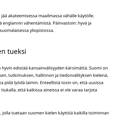
li jää akateemisessa maailmassa vähälle käytölle.
ää englannin vähentämistä. Päinvastoin: hyvä ja
 suomalaisessa yliopistossa.
en tueksi
n hyvin edistää kansainvälisyyden kärsimättä. Suomi on
sen, tutkimuksen, hallinnon ja tiedonvälityksen kielenä,
pidä lyödä laimin. Enteellistä tosin on, että uusissa
iukalla, että kaikissa aineissa ei ole varaa tarjota
, jolla tuetaan suomen kielen käyttöä kaikilla toiminnan