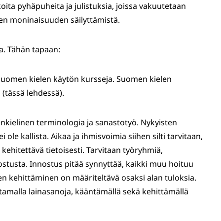
rkoita pyhäpuheita ja julistuksia, joissa vakuutetaan
lisen moninaisuuden säilyttämistä.
ia. Tähän tapaan:
än suomen kielen käytön kursseja. Suomen kielen
(tässä lehdessä).
enkielinen terminologia ja sanastotyö. Nykyisten
ole kallista. Aikaa ja ihmisvoimia siihen silti tarvitaan,
n kehitettävä tietoisesti. Tarvitaan työryhmiä,
ostusta. Innostus pitää synnyttää, kaikki muu hoituu
en kehittäminen on määriteltävä osaksi alan tuloksia.
amalla lainasanoja, kääntämällä sekä kehittämällä