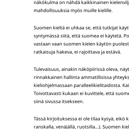
näkökulma on nähdä kaikkinainen kielenvilje
mahdollisuuksia myös muille kielille.
Suomen kieltä ei uhkaa se, että tutkijat käy
syntymässä siitä, että suomea ei käytetä. Po
vastaan vaan suomen kielen käytön puolesta.
ratkaisuja hakeva, ei rajoittava ja estävä.
Tulevaisuus, ainakin näköpiirissä oleva, näyt
rinnakkainen hallinta ammatillisissa yhtey
kieliohjelmassaan paralleelikielitaidosta. K
Toivottavasti kukaan ei kuvittele, että suome
siinä sivussa itsekseen.
Tässä kirjoituksessa ei ole tilaa kysyä, eikö k
ranskalla, venäjällä, ruotsilla…). Suomen kiel