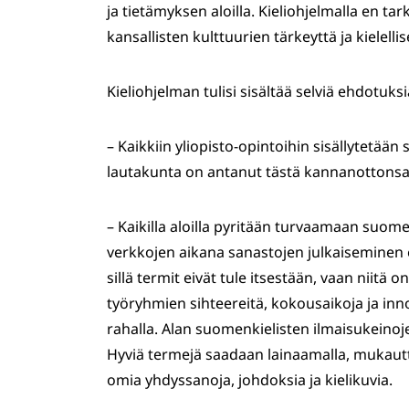
ja tietämyksen aloilla. Kieliohjelmalla en ta
kansallisten kulttuurien tärkeyttä ja kielel
Kieliohjelman tulisi sisältää selviä ehdotuks
– Kaikkiin yliopisto-opintoihin sisällytetä
lautakunta on antanut tästä kannanottonsa 
– Kaikilla aloilla pyritään turvaamaan suom
verkkojen aikana sanastojen julkaiseminen ei 
sillä termit eivät tule itsestään, vaan niitä o
työryhmien sihteereitä, kokousaikoja ja inn
rahalla. Alan suomenkielisten ilmaisukeinoj
Hyviä termejä saadaan lainaamalla, mukautt
omia yhdyssanoja, johdoksia ja kielikuvia.