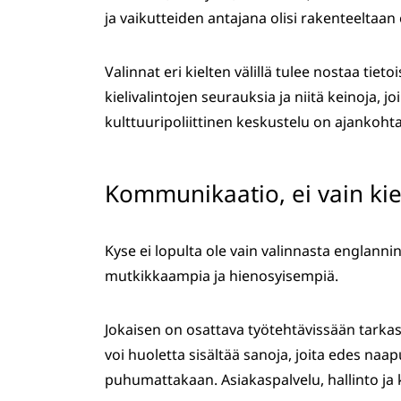
ja vaikutteiden antajana olisi rakenteeltaan er
Valinnat eri kielten välillä tulee nostaa tie
kielivalintojen seurauksia ja niitä keinoja, joi
kulttuuripoliittinen keskustelu on ajankoh
Kommunikaatio, ei vain kie
Kyse ei lopulta ole vain valinnasta englannin
mutkikkaampia ja hienosyisempiä.
Jokaisen on osattava työtehtävissään tarkaste
voi huoletta sisältää sanoja, joita edes naap
puhumattakaan. Asiakaspalvelu, hallinto ja ko