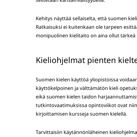
selitetään kansainvälisyydellä.
Kehitys näyttää sellaiselta, että suomen kie
Ratkaisuksi ei kuitenkaan ole tarpeen esitt
monipuolinen kielitaito on aina ollut tärkeä
Kieliohjelmat pienten kielt
Suomen kielen käyttöä yliopistoissa voidaa
käyttökelpoinen ja välttämätön kieli opetuk
eikä suomen kielen taidon harjaannuttamista 
tutkintovaatimuksissa opintoviikot ovat niin t
kirjoittamisen kursseja suomen kielellä.
Tarvittaisiin käytännönläheinen kieliohjelma