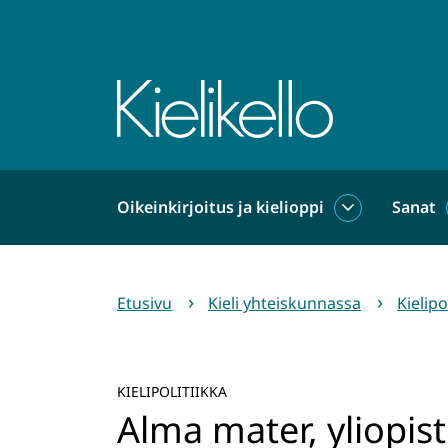
Siirry
sisältöön
Etusivu
Oikeinkirjoitus ja kielioppi
Sanat
Oikeinkirjoit
ja
kielioppi
alasivut
Etusivu
Kieli yhteiskunnassa
Kielipo
KIELIPOLITIIKKA
Alma mater, yliopist