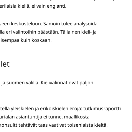
ilaisia kieliä, ei vain englanti.
toiseen keskusteluun. Samoin tulee analysoida
lla eri valintoihin päästään. Tällainen kieli- ja
taisempaa kuin koskaan.
let
 ja suomen välillä. Kielivalinnat ovat paljon
lla yleiskielen ja erikoiskielen eroja: tutkimusraportti
urialan asiantuntija ei tunne, maallikosta
nsulttitehtävät taas vaativat toisenlaista kieltä.