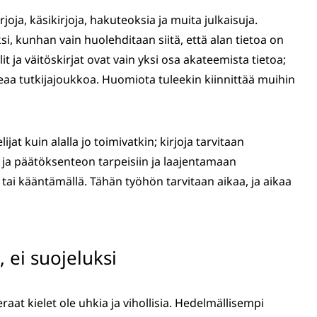
rjoja, käsikirjoja, hakuteoksia ja muita julkaisuja.
ksi, kunhan vain huolehditaan siitä, että alan tietoa on
 ja väitöskirjat ovat vain yksi osa akateemista tietoa;
peaa tutkijajoukkoa. Huomiota tuleekin kiinnittää muihin
ijat kuin alalla jo toimivatkin; kirjoja tarvitaan
ja päätöksenteon tarpeisiin ja laajentamaan
la tai kääntämällä. Tähän työhön tarvitaan aikaa, ja aikaa
, ei suojeluksi
eraat kielet ole uhkia ja vihollisia. Hedelmällisempi