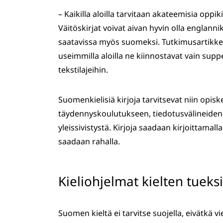
– Kaikilla aloilla tarvitaan akateemisia oppiki
Väitöskirjat voivat aivan hyvin olla englanni
saatavissa myös suomeksi. Tutkimusartikkelit
useimmilla aloilla ne kiinnostavat vain sup
tekstilajeihin.
Suomenkielisiä kirjoja tarvitsevat niin opiskel
täydennyskoulutukseen, tiedotusvälineiden 
yleissivistystä. Kirjoja saadaan kirjoittamal
saadaan rahalla.
Kieliohjelmat kielten tueksi
Suomen kieltä ei tarvitse suojella, eivätkä vi