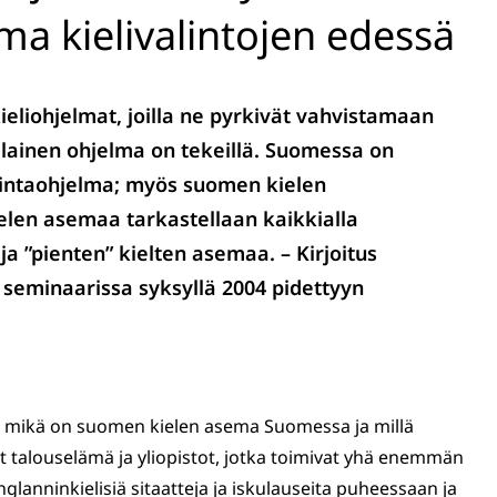
a kielivalintojen edessä
kieliohjelmat, joilla ne pyrkivät vahvistamaan
lainen ohjelma on tekeillä. Suomessa on
mintaohjelma; myös suomen kielen
elen asemaa tarkastellaan kaikkialla
ja ”pienten” kielten asemaa. – Kirjoitus
seminaarissa syksyllä 2004 pidettyyn
tä, mikä on suomen kielen asema Suomessa ja millä
vat talouselämä ja yliopistot, jotka toimivat yhä enemmän
englanninkielisiä sitaatteja ja iskulauseita puheessaan ja