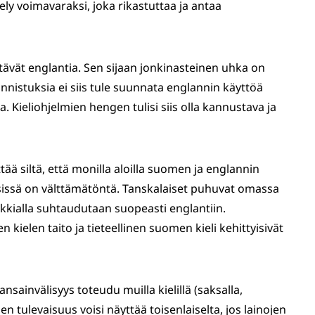
ly voimavaraksi, joka rikastuttaa ja antaa
ttävät englantia. Sen sijaan jonkinasteinen uhka on
nnistuksia ei siis tule suunnata englannin käyttöä
 Kieliohjelmien hengen tulisi siis olla kannustava ja
tää siltä, että monilla aloilla suomen ja englannin
ksissä on välttämätöntä. Tanskalaiset puhuvat omassa
aikkialla suhtaudutaan suopeasti englantiin.
n kielen taito ja tieteellinen suomen kieli kehittyisivät
ansainvälisyys toteudu muilla kielillä (saksalla,
en tulevaisuus voisi näyttää toisenlaiselta, jos lainojen