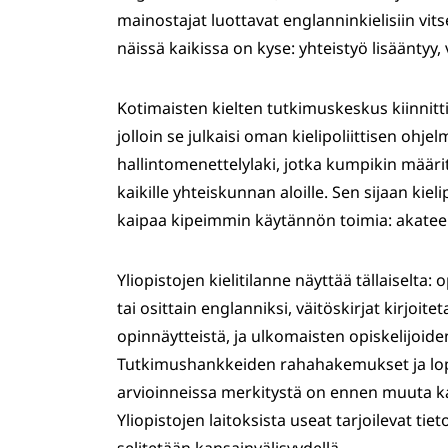
mainostajat luottavat englanninkielisiin vit
näissä kaikissa on kyse: yhteistyö lisääntyy
Kotimaisten kielten tutkimuskeskus kiinni
jolloin se julkaisi oman kielipoliittisen ohjel
hallintomenettelylaki, jotka kumpikin määrit
kaikille yhteiskunnan aloille. Sen sijaan kiel
kaipaa kipeimmin käytännön toimia: akate
Yliopistojen kielitilanne näyttää tällaiselta: 
tai osittain englanniksi, väitöskirjat kirjoi
opinnäytteistä, ja ulkomaisten opiskelijoid
Tutkimushankkeiden rahahakemukset ja lopp
arvioinneissa merkitystä on ennen muuta kansa
Yliopistojen laitoksista useat tarjoilevat tie