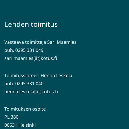
siirryt
uuteen
toiseen
ikkunaan,
palveluun)
siirryt
Lehden toimitus
toiseen
palveluun)
Vastaava toimittaja Sari Maamies
puh. 0295 331 049
sari.maamies[ät]kotus.fi
Toimitussihteeri Henna Leskelä
puh. 0295 331 040
henna.leskela[ät]kotus.fi
Toimituksen osoite
PL 380
00531 Helsinki