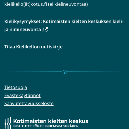
kielikello[ät]kotus.fi (ei kielineuvontaa)
Kielikysymykset: Kotimaisten kielten keskuksen kieli-
(avautuu
ja nimineuvonta
uuteen
ikkunaan,
Tilaa Kielikellon uutiskirje
siirryt
toiseen
palveluun)
Tietosuoja
Evästekäytännöt
Saavutettavuusseloste