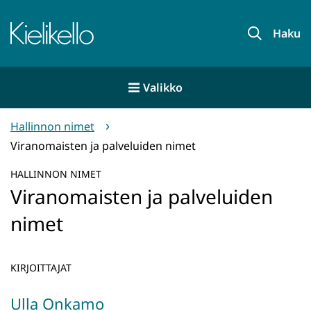
Siirry
sisältöön
Etusivu
Haku
Valikko
Hallinnon nimet
Viranomaisten ja palveluiden nimet
HALLINNON NIMET
Viranomaisten ja palveluiden
nimet
KIRJOITTAJAT
Ulla Onkamo