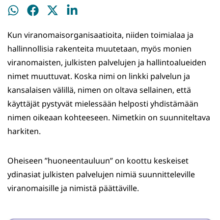
Jaa
Jaa
Jaa
Jaa
WhatsApissa
Facebookissa
Twitterissä
LinkedInissä
Kun viranomaisorganisaatioita, niiden toimialaa ja
hallinnollisia rakenteita muutetaan, myös monien
viranomaisten, julkisten palvelujen ja hallintoalueiden
nimet muuttuvat. Koska nimi on linkki palvelun ja
kansalaisen välillä, nimen on oltava sellainen, että
käyttäjät pystyvät mielessään helposti yhdistämään
nimen oikeaan kohteeseen. Nimetkin on suunniteltava
harkiten.
Oheiseen ”huoneentauluun” on koottu keskeiset
ydinasiat julkisten palvelujen nimiä suunnitteleville
viranomaisille ja nimistä päättäville.