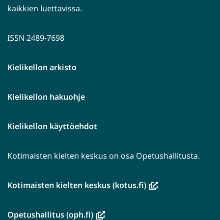
kaikkien luettavissa.
ISSN 2489-7698
Kielikellon arkisto
Kielikellon hakuohje
Kielikellon käyttöehdot
Kotimaisten kielten keskus on osa Opetushallitusta.
(avautuu
Kotimaisten kielten keskus (kotus.fi)
uuteen
ikkunaan,
(avautuu
Opetushallitus (oph.fi)