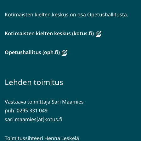
Kotimaisten kielten keskus on osa Opetushallitusta.
(avautuu
Kotimaisten kielten keskus (kotus.fi)
uuteen
ikkunaan,
(avautuu
Opetushallitus (oph.fi)
siirryt
uuteen
toiseen
ikkunaan,
palveluun)
siirryt
Lehden toimitus
toiseen
palveluun)
Vastaava toimittaja Sari Maamies
puh. 0295 331 049
sari.maamies[ät]kotus.fi
Toimitussihteeri Henna Leskelä