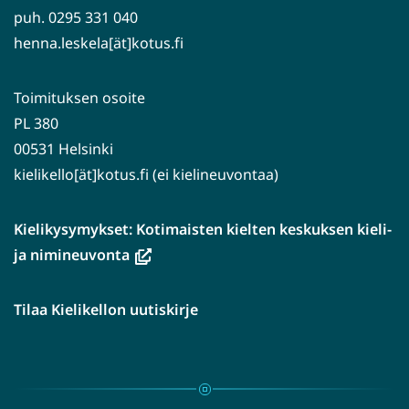
puh. 0295 331 040
henna.leskela[ät]kotus.fi
Toimituksen osoite
PL 380
00531 Helsinki
kielikello[ät]kotus.fi (ei kielineuvontaa)
Kielikysymykset: Kotimaisten kielten keskuksen kieli-
(avautuu
ja nimineuvonta
uuteen
ikkunaan,
Tilaa Kielikellon uutiskirje
siirryt
toiseen
palveluun)