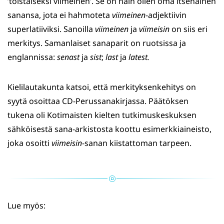
’toistaiseksi viimeinen’. Se on näin ollen oma itsenäinen
sanansa, jota ei hahmoteta
viimeinen
-adjektiivin
superlatiiviksi. Sanoilla
viimeinen
ja
viimeisin
on siis eri
merkitys. Samanlaiset sanaparit on ruotsissa ja
englannissa:
senast
ja
sist
;
last
ja
latest.
Kielilautakunta katsoi, että merkityksenkehitys on
syytä osoittaa CD-Perussanakirjassa. Päätöksen
tukena oli Kotimaisten kielten tutkimuskeskuksen
sähköisestä sana-arkistosta koottu esimerkkiaineisto,
joka osoitti
viimeisin
-sanan kiistattoman tarpeen.
Lue myös: