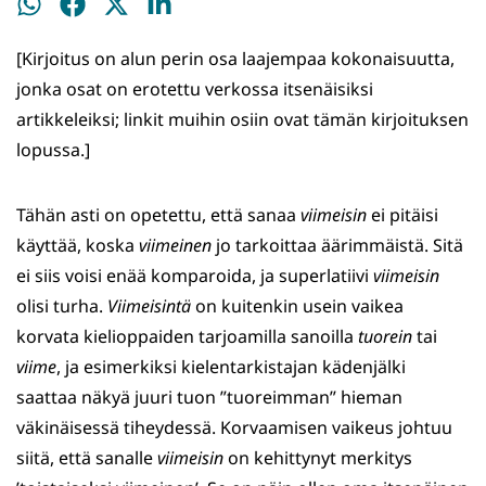
Jaa
Jaa
Jaa
Jaa
WhatsApissa
Facebookissa
Twitterissä
LinkedInissä
[Kirjoitus on alun perin osa laajempaa kokonaisuutta,
jonka osat on erotettu verkossa itsenäisiksi
artikkeleiksi; linkit muihin osiin ovat tämän kirjoituksen
lopussa.]
Tähän asti on opetettu, että sanaa
viimeisin
ei pitäisi
käyttää, koska
viimeinen
jo tarkoittaa äärimmäistä. Sitä
ei siis voisi enää komparoida, ja superlatiivi
viimeisin
olisi turha.
Viimeisintä
on kuitenkin usein vaikea
korvata kielioppaiden tarjoamilla sanoilla
tuorein
tai
viime
, ja esimerkiksi kielentarkistajan kädenjälki
saattaa näkyä juuri tuon ”tuoreimman” hieman
väkinäisessä tiheydessä. Korvaamisen vaikeus johtuu
siitä, että sanalle
viimeisin
on kehittynyt merkitys