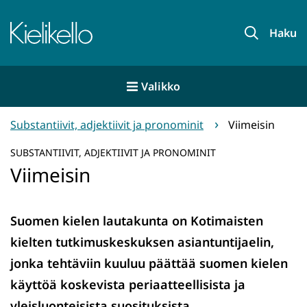
Siirry
sisältöön
Etusivu
Haku
Valikko
Substantiivit, adjektiivit ja pronominit
Viimeisin
SUBSTANTIIVIT, ADJEKTIIVIT JA PRONOMINIT
Viimeisin
Suomen kielen lautakunta on Kotimaisten
kielten tutkimuskeskuksen asiantuntijaelin,
jonka tehtäviin kuuluu päättää suomen kielen
käyttöä koskevista periaatteellisista ja
yleisluonteisista suosituksista.