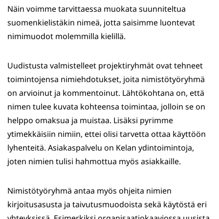
Näin voimme tarvittaessa muokata suunniteltua
suomenkielistäkin nimeä, jotta saisimme luontevat
nimimuodot molemmilla kielillä.
Uudistusta valmistelleet projektiryhmät ovat tehneet
toimintojensa nimiehdotukset, joita nimistötyöryhmä
on arvioinut ja kommentoinut. Lähtökohtana on, että
nimen tulee kuvata kohteensa toimintaa, jolloin se on
helppo omaksua ja muistaa. Lisäksi pyrimme
ytimekkäisiin nimiin, ettei olisi tarvetta ottaa käyttöön
lyhenteitä. Asiakaspalvelu on Kelan ydintoimintoja,
joten nimien tulisi hahmottua myös asiakkaille.
Nimistötyöryhmä antaa myös ohjeita nimien
kirjoitusasusta ja taivutusmuodoista sekä käytöstä eri
yhteyksissä. Esimerkiksi organisaatiokaaviossa uusista