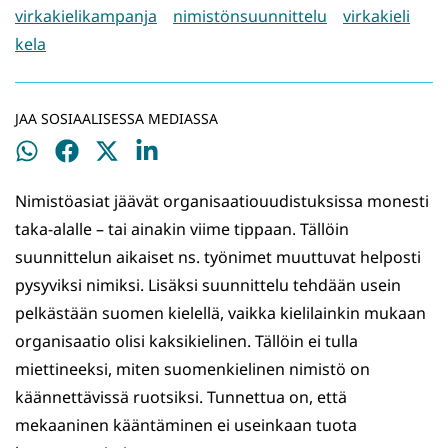
virkakielikampanja
nimistönsuunnittelu
virkakieli
kela
JAA SOSIAALISESSA MEDIASSA
Jaa
Jaa
Jaa
Jaa
WhatsApissa
Facebookissa
Twitterissä
LinkedInissä
Nimistöasiat jäävät organisaatiouudistuksissa monesti
taka-alalle – tai ainakin viime tippaan. Tällöin
suunnittelun aikaiset ns. työnimet muuttuvat helposti
pysyviksi nimiksi. Lisäksi suunnittelu tehdään usein
pelkästään suomen kielellä, vaikka kielilainkin mukaan
organisaatio olisi kaksikielinen. Tällöin ei tulla
miettineeksi, miten suomenkielinen nimistö on
käännettävissä ruotsiksi. Tunnettua on, että
mekaaninen kääntäminen ei useinkaan tuota