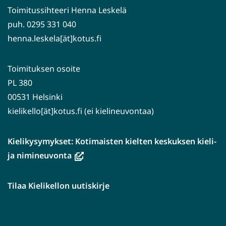
Toimitussihteeri Henna Leskelä
puh. 0295 331 040
henna.leskela[ät]kotus.fi
Toimituksen osoite
PL 380
00531 Helsinki
kielikello[ät]kotus.fi (ei kielineuvontaa)
Kielikysymykset: Kotimaisten kielten keskuksen kieli-
(avautuu
ja nimineuvonta
uuteen
ikkunaan,
Tilaa Kielikellon uutiskirje
siirryt
toiseen
palveluun)