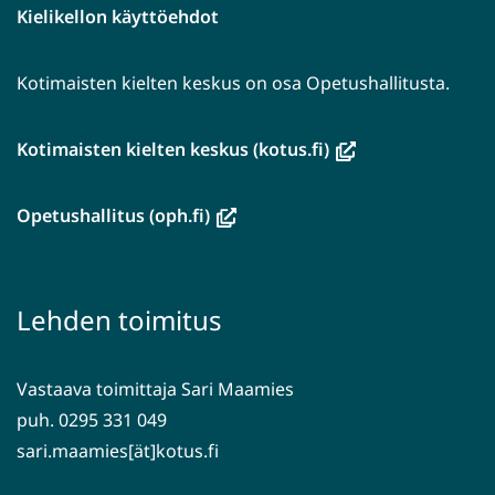
Kielikellon käyttöehdot
Kotimaisten kielten keskus on osa Opetushallitusta.
(avautuu
Kotimaisten kielten keskus (kotus.fi)
uuteen
ikkunaan,
(avautuu
Opetushallitus (oph.fi)
siirryt
uuteen
toiseen
ikkunaan,
palveluun)
siirryt
Lehden toimitus
toiseen
palveluun)
Vastaava toimittaja Sari Maamies
puh. 0295 331 049
sari.maamies[ät]kotus.fi