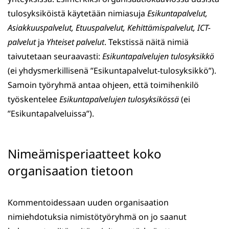
tulosyksiköistä käytetään nimiasuja
Esikuntapalvelut,
Asiakkuuspalvelut, Etuuspalvelut, Kehittämispalvelut, ICT-
palvelut
ja
Yhteiset palvelut
. Tekstissä näitä nimiä
taivutetaan seuraavasti:
Esikuntapalvelujen tulosyksikkö
(ei yhdysmerkillisenä ”Esikuntapalvelut-tulosyksikkö”).
Samoin työryhmä antaa ohjeen, että toimihenkilö
työskentelee
Esikuntapalvelujen tulosyksikössä
(ei
”Esikuntapalveluissa”).
Nimeämisperiaatteet koko
organisaation tietoon
Kommentoidessaan uuden organisaation
nimiehdotuksia nimistötyöryhmä on jo saanut