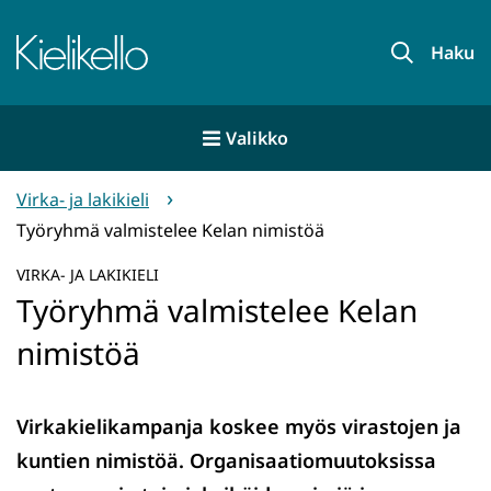
Siirry
sisältöön
Etusivu
Haku
Valikko
Virka- ja lakikieli
Työryhmä valmistelee Kelan nimistöä
VIRKA- JA LAKIKIELI
Työryhmä valmistelee Kelan
nimistöä
Virkakielikampanja koskee myös virastojen ja
kuntien nimistöä. Organisaatiomuutoksissa