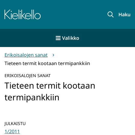
Siirry
sisältöön
Etusivu
Haku
Valikko
Erikoisalojen sanat
Tieteen termit kootaan termipankkiin
ERIKOISALOJEN SANAT
Tieteen termit kootaan
termipankkiin
JULKAISTU
1/2011