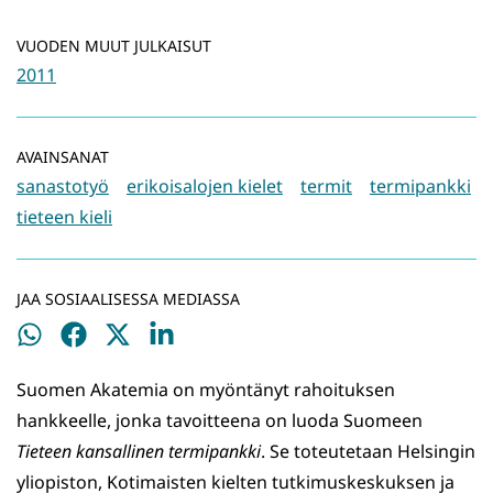
VUODEN MUUT JULKAISUT
2011
AVAINSANAT
sanastotyö
erikoisalojen kielet
termit
termipankki
tieteen kieli
JAA SOSIAALISESSA MEDIASSA
Jaa
Jaa
Jaa
Jaa
WhatsApissa
Facebookissa
Twitterissä
LinkedInissä
Suomen Akatemia on myöntänyt rahoituksen
hankkeelle, jonka tavoitteena on luoda Suomeen
Tieteen kansallinen termipankki
. Se toteutetaan Helsingin
yliopiston, Koti­maisten kielten tutkimuskeskuksen ja