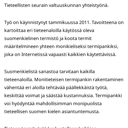
Tieteellisten seurain valtuuskunnan yhteistyönä.
Työ on käynnistynyt tammikuussa 2011. Tavoitteena on
kartoittaa eri tieteenaloilla käytössä oleva
suomenkielinen termistö ja koota termit
määritelmineen yhteen monikieliseksi termipankiksi,
joka on Internetissä vapaasti kaikkien käytettävissä.
Suomenkielistä sanastoa tarvitaan kaikilla
tieteenaloilla. Moni­tieteisen termipankin rakentaminen
vähentää eri aloilla tehtävää pääl­lekkäistä työtä,
keskittää voimat ja säästää kustannuksia. Termipankki
voi hyödyntää mahdolli­simman monipuolista
tieteellisen suomen kielen asiantuntemusta.