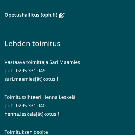
uuteen
ikkunaan,
(avautuu
Opetushallitus (oph.fi)
siirryt
uuteen
toiseen
ikkunaan,
palveluun)
siirryt
Lehden toimitus
toiseen
palveluun)
Vastaava toimittaja Sari Maamies
puh. 0295 331 049
sari.maamies[ät]kotus.fi
Toimitussihteeri Henna Leskelä
puh. 0295 331 040
henna.leskela[ät]kotus.fi
Toimituksen osoite