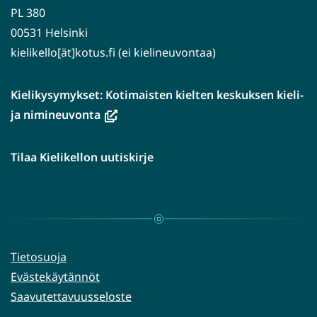
PL 380
00531 Helsinki
kielikello[ät]kotus.fi (ei kielineuvontaa)
Kielikysymykset: Kotimaisten kielten keskuksen kieli-
(avautuu
ja nimineuvonta
uuteen
ikkunaan,
Tilaa Kielikellon uutiskirje
siirryt
toiseen
palveluun)
Tietosuoja
Evästekäytännöt
Saavutettavuusseloste