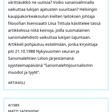
värittävätkö ne uutisia? Voiko sananvalinnalla
vaikuttaa lukijan ajatusten suuntaan? Helsingin
kauppakorkeakoulun kielten laitoksen johtaja
filosofian lisensiaatti Liisa Tiittula käsittelee tässä
artikkelissa niitä keinoja, joilla suomalainen
sanomalehdistö vaikuttaa lukijan tajuntaan.
Artikkeli pohjautuu esitelmään, jonka kirjoittaja
piti 21.10.1988 Nykysuomen seuran ja
Sanomalehtien Liiton järjestämänä
syysteemapäivänä ”Sanomalehtijournalismin
muodot ja tyylit”.
ARTIKKELI
4/1989
MATTI SADENIEMI