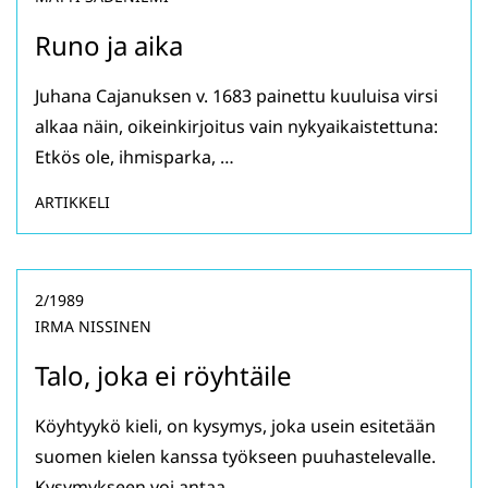
Runo ja aika
Juhana Cajanuksen v. 1683 painettu kuuluisa virsi
alkaa näin, oikeinkirjoitus vain nykyaikaistettuna:
Etkös ole, ihmisparka, …
ARTIKKELI
2/1989
IRMA NISSINEN
Talo, joka ei röyhtäile
Köyhtyykö kieli, on kysymys, joka usein esitetään
suomen kielen kanssa työkseen puuhastelevalle.
Kysymykseen voi antaa …