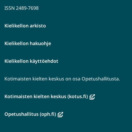
ISSN 2489-7698
Kielikellon arkisto
Kielikellon hakuohje
Kielikellon käyttöehdot
Kotimaisten kielten keskus on osa Opetushallitusta.
(avautuu
Kotimaisten kielten keskus (kotus.fi)
uuteen
ikkunaan,
(avautuu
Opetushallitus (oph.fi)
siirryt
uuteen
toiseen
ikkunaan,