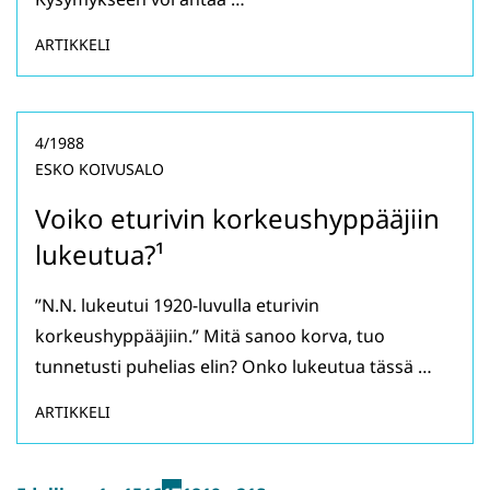
ARTIKKELI
4/1988
ESKO KOIVUSALO
Voiko eturivin korkeushyppääjiin
lukeutua?¹
”N.N. lukeutui 1920-luvulla eturivin
korkeushyppääjiin.” Mitä sanoo korva, tuo
tunnetusti puhelias elin? Onko lukeutua tässä …
ARTIKKELI