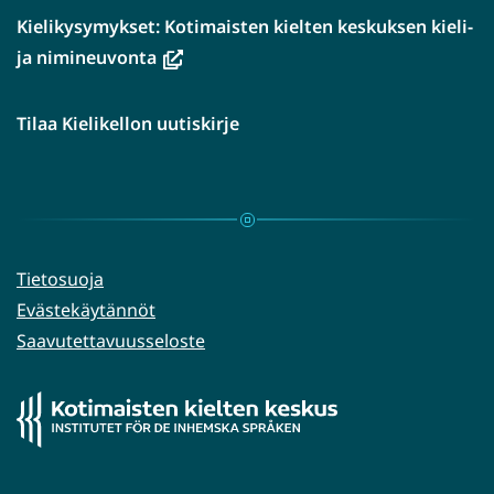
Kielikysymykset: Kotimaisten kielten keskuksen kieli-
(avautuu
ja nimineuvonta
uuteen
ikkunaan,
Tilaa Kielikellon uutiskirje
siirryt
toiseen
palveluun)
Tietosuoja
Evästekäytännöt
Saavutettavuusseloste