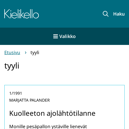
Siirry
sisältöön
Etusivu
Haku
Valikko
Etusivu
tyyli
tyyli
1/1991
MARJATTA PALANDER
Kuolleeton ajolähtötilanne
Monille pesäpallon ystäville lienevät