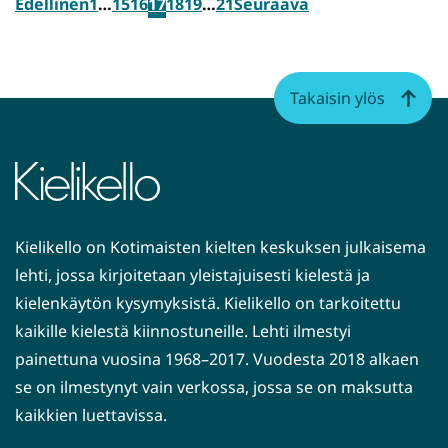
Edellinen
1
…
15
16
17
18
19
…
21
Seuraava
Takaisin ylös
Kielikello on Kotimaisten kielten keskuksen julkaisema
lehti, jossa kirjoitetaan yleistajuisesti kielestä ja
kielenkäytön kysymyksistä. Kielikello on tarkoitettu
kaikille kielestä kiinnostuneille. Lehti ilmestyi
painettuna vuosina 1968–2017. Vuodesta 2018 alkaen
se on ilmestynyt vain verkossa, jossa se on maksutta
kaikkien luettavissa.