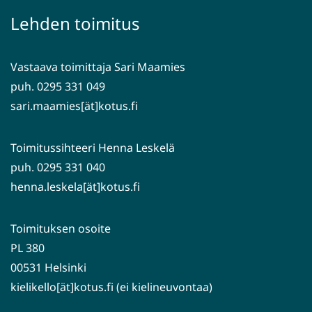
palveluun)
siirryt
Lehden toimitus
toiseen
palveluun)
Vastaava toimittaja Sari Maamies
puh. 0295 331 049
sari.maamies[ät]kotus.fi
Toimitussihteeri Henna Leskelä
puh. 0295 331 040
henna.leskela[ät]kotus.fi
Toimituksen osoite
PL 380
00531 Helsinki
kielikello[ät]kotus.fi (ei kielineuvontaa)