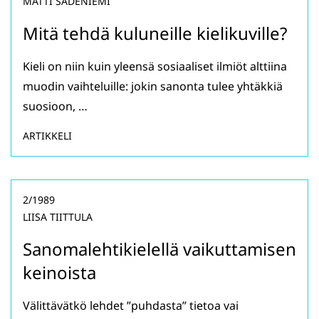
MATTI SADENIEMI
Mitä tehdä kuluneille kielikuville?
Kieli on niin kuin yleensä sosiaaliset ilmiöt alttiina
muodin vaihteluille: jokin sanonta tulee yhtäkkiä
suosioon, …
ARTIKKELI
2/1989
LIISA TIITTULA
Sanomalehtikielellä vaikuttamisen
keinoista
Välittävätkö lehdet ”puhdasta” tietoa vai