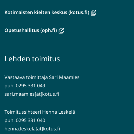
(avautuu
Kotimaisten kielten keskus (kotus.fi)
uuteen
ikkunaan,
(avautuu
Opetushallitus (oph.fi)
siirryt
uuteen
toiseen
ikkunaan,
palveluun)
siirryt
Lehden toimitus
toiseen
palveluun)
Vastaava toimittaja Sari Maamies
puh. 0295 331 049
sari.maamies[ät]kotus.fi
Toimitussihteeri Henna Leskelä
puh. 0295 331 040
henna.leskela[ät]kotus.fi