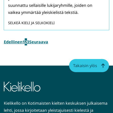
suunnattu sellaisille lukijaryhmille, joiden on
vaikea ymmärtää yleiskielistä tekstiä.
SELKEÄ KIELI JA SELKOKIELI
Edellinen
1
2
3
Seuraava
Takaisin ylös
Kielikello on Kotimaisten kielten keskuksen julkaisema
lehti, jossa kirjoitetaan yleistajuisesti kielestä ja