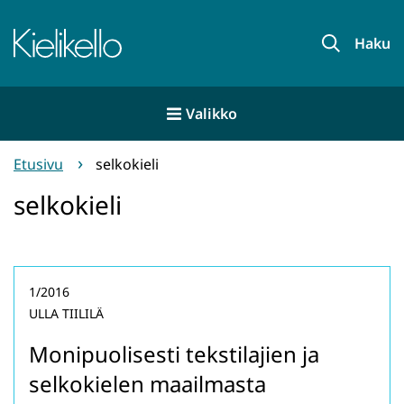
Siirry
sisältöön
Etusivu
Haku
Valikko
Etusivu
selkokieli
selkokieli
1/2016
ULLA TIILILÄ
Monipuolisesti tekstilajien ja
selkokielen maailmasta