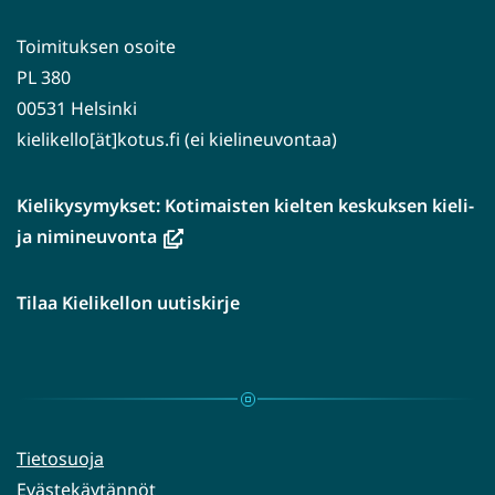
Toimituksen osoite
PL 380
00531 Helsinki
kielikello[ät]kotus.fi (ei kielineuvontaa)
Kielikysymykset: Kotimaisten kielten keskuksen kieli-
(avautuu
ja nimineuvonta
uuteen
ikkunaan,
Tilaa Kielikellon uutiskirje
siirryt
toiseen
palveluun)
Tietosuoja
Evästekäytännöt