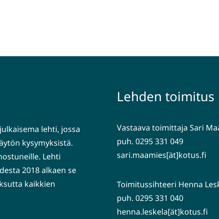
Lehden toimitus
Vastaava toimittaja Sari M
julkaisema lehti, jossa
puh. 0295 331 049
nkäytön kysymyksistä.
sari.maamies[ät]kotus.fi
nostuneille. Lehti
desta 2018 alkaen se
ksutta kaikkien
Toimitussihteeri Henna Les
puh. 0295 331 040
henna.leskela[ät]kotus.fi