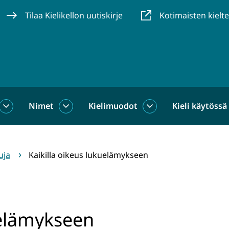
Tilaa Kielikellon uutiskirje
Kotimaisten kielt
Nimet
Kielimuodot
Kieli käytössä
us
Sanat
Nimet
Kielimuodot
alasivut
alasivut
alasivut
uja
Kaikilla oikeus lukuelämykseen
uelämykseen