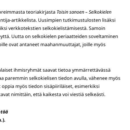
uoreimmasta teoriakirjasta
Toisin sanoen – Selkokielen
untija-artikkelista. Uusimpien tutkimustulosten lisäksi
si verkkotekstien selkokielistämisestä. Samoin
eyttä. Uutta on selkokielen periaatteiden soveltaminen
ille ovat antaneet maahanmuuttajat, joille myös
nlaiset ihmisryhmät saavat tietoa ymmärrettävässä
a paremmin selkokielisen tiedon avulla, vähenee myös
oppia myös tiedon sisäpiiriläiset, esimerkiksi
tavat nimittäin, että kaikesta voi viestiä selkeästi.
ntöä
.).