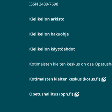
ISSN 2489-7698
Kielikellon arkisto
Kielikellon hakuohje
Kielikellon käyttöehdot
Kotimaisten kielten keskus on osa Opetushal
(avau
Kotimaisten kielten keskus (kotus.fi)
uutee
ikkun
(avautuu
Opetushallitus (oph.fi)
siirryt
uuteen
toise
ikkunaan,