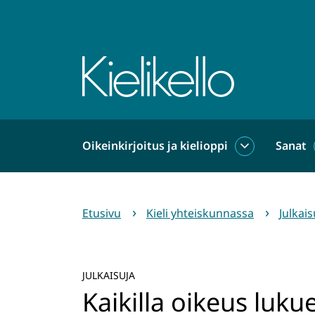
Siirry
sisältöön
Etusivu
Oikeinkirjoitus ja kielioppi
Sanat
Oikeinkirjoit
ja
kielioppi
alasivut
Etusivu
Kieli yhteiskunnassa
Julkais
JULKAISUJA
Kaikilla oikeus luk