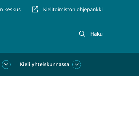
en keskus
Kielitoimiston ohjepankki
Haku
Kieli yhteiskunnassa
Kieli
Kieli
käytössä
yhteiskunnassa
alasivut
alasivut