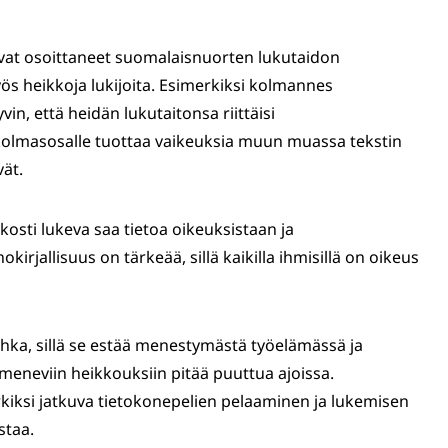
ovat osoittaneet suomalaisnuorten lukutaidon
ös heikkoja lukijoita. Esimerkiksi kolmannes
vin, että heidän lukutaitonsa riittäisi
kolmasosalle tuottaa vaikeuksia muun muassa tekstin
vät.
kosti lukeva saa tietoa oikeuksistaan ja
kirjallisuus on tärkeää, sillä kaikilla ihmisillä on oikeus
uhka, sillä se estää menestymästä työelämässä ja
 ilmeneviin heikkouksiin pitää puuttua ajoissa.
rkiksi jatkuva tietokonepelien pelaaminen ja lukemisen
staa.