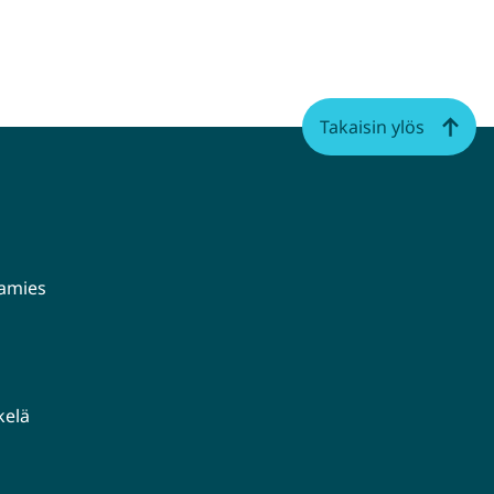
Takaisin ylös
aamies
kelä