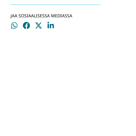
JAA SOSIAALISESSA MEDIASSA
Jaa
Jaa
Jaa
Jaa
WhatsApissa
Facebookissa
Twitterissä
LinkedInissä