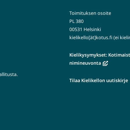
Toimituksen osoite
PL 380
00531 Helsinki
kielikello[ät]kotus.fi (ei kie
Kielikysymykset: Kotimaiste
(avautuu
nimineuvonta
uuteen
litusta.
ikkunaan,
Tilaa Kielikellon uutiskirje
siirryt
tuu
toiseen
n
palveluun)
aan,
en