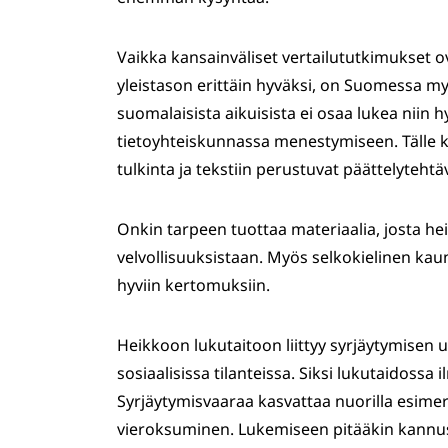
Vaikka kansainväliset vertailututkimukset 
yleistason erittäin hyväksi, on Suomessa my
suomalaisista aikuisista ei osaa lukea niin hy
tietoyhteiskunnassa menestymiseen. Tälle 
tulkinta ja tekstiin perustuvat päättelytehtä
Onkin tarpeen tuottaa materiaalia, josta hei
velvollisuuksistaan. Myös selkokielinen kauno
hyviin kertomuksiin.
Heikkoon lukutaitoon liittyy syrjäytymisen 
sosiaalisissa tilanteissa. Siksi lukutaidossa
Syrjäytymisvaaraa kasvattaa nuorilla esime
vieroksuminen. Lukemiseen pitääkin kannu