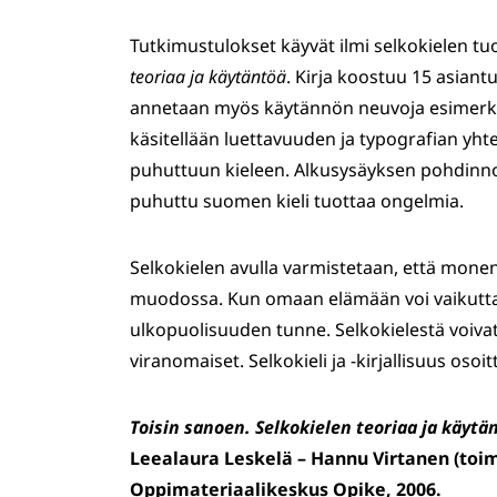
Tutkimustulokset käyvät ilmi selkokielen t
teoriaa ja käytäntöä
. Kirja koostuu 15 asiant
annetaan myös käytännön neuvoja esimerkik
käsitellään luettavuuden ja typografian yht
puhuttuun kieleen. Alkusysäyksen pohdinno
puhuttu suomen kieli tuottaa ongelmia.
Selkokielen avulla varmistetaan, että mone
muodossa. Kun omaan elämään voi vaikutta
ulkopuolisuuden tunne. Selkokielestä voivat 
viranomaiset. Selkokieli ja -kirjallisuus osoit
Toisin sanoen. Selkokielen teoriaa ja käytä
Leealaura Leskelä – Hannu Virtanen (toim
Oppimateriaalikeskus Opike, 2006.