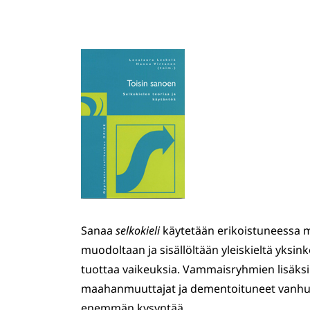
Sanaa
selkokieli
käytetään erikoistuneessa 
muodoltaan ja sisällöltään yleiskieltä yksin
tuottaa vaikeuksia. Vammaisryhmien lisäk
maahanmuuttajat ja dementoituneet vanhukse
enemmän kysyntää.