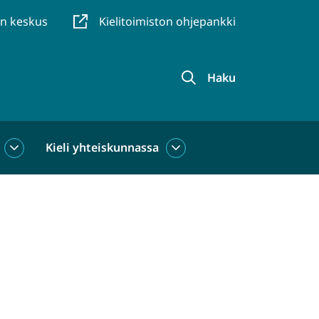
en keskus
Kielitoimiston ohjepankki
Haku
Kieli yhteiskunnassa
Kieli
Kieli
käytössä
yhteiskunnassa
alasivut
alasivut