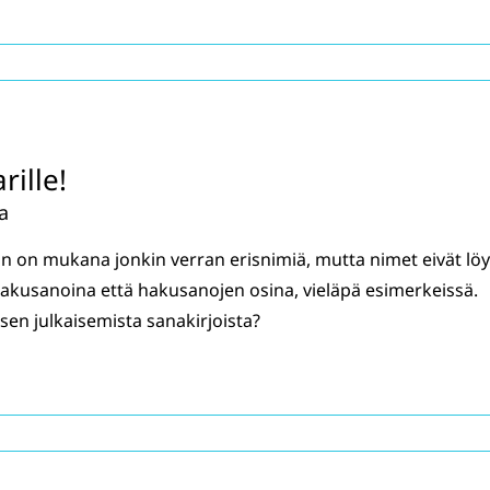
rille!
a
akin on mukana jonkin verran erisnimiä, mutta nimet eivät lö
 hakusanoina että hakusanojen osina, vieläpä esimerkeissä.
en julkaisemista sanakirjoista?