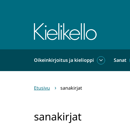
Siirry
sisältöön
Etusivu
Oikeinkirjoitus ja kielioppi
Sanat
Oikeinkirjoit
ja
kielioppi
alasivut
Etusivu
sanakirjat
sanakirjat