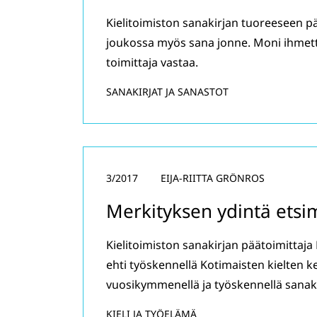
Kielitoimiston sanakirjan tuoreeseen pä
joukossa myös sana jonne. Moni ihmettel
toimittaja vastaa.
SANAKIRJAT JA SANASTOT
3/2017
EIJA-RIITTA GRÖNROS
Merkityksen ydintä etsi
Kielitoimiston sanakirjan päätoimittaja 
ehti työskennellä Kotimaisten kielten k
vuosikymmenellä ja työskennellä sanakir
KIELI JA TYÖELÄMÄ