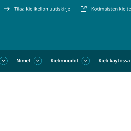
Tilaa Kielikellon uutiskirje
Kotimaisten kielt
Nimet
Kielimuodot
Kieli käytössä
us
Sanat
Nimet
Kielimuodot
alasivut
alasivut
alasivut