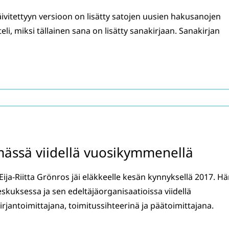
ivitettyyn versioon on lisätty satojen uusien hakusanojen
i, miksi tällainen sana on lisätty sanakirjaan. Sanakirjan
mässä viidellä vuosikymmenellä
Eija-Riitta Grönros jäi eläkkeelle kesän kynnyksellä 2017. H
eskuksessa ja sen edeltäjäorganisaatioissa viidellä
jantoimittajana, toimitussihteerinä ja päätoimittajana.