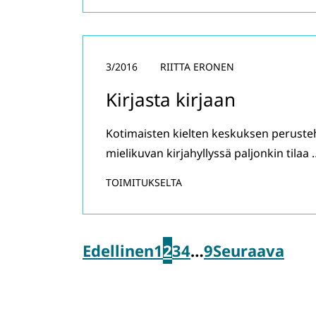
3/2016
RIITTA ERONEN
Kirjasta kirjaan
Kotimaisten kielten keskuksen perusteh
mielikuvan kirjahyllyssä paljonkin tilaa 
TOIMITUKSELTA
Edellinen
1
2
3
4
…
9
Seuraava