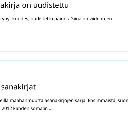
akirja on uudistettu
tynyt kuudes, uudistettu painos. Siinä on viidenteen
sanakirjat
keillä maahanmuuttajasanakirjojen sarja. Ensimmäistä, suo
llä 2012 kahden somalin …