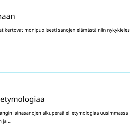
maan
at kertovat monipuolisesti sanojen elämästä niin nykykiele
 etymologiaa
slangin lainasanojen alkuperää eli etymologiaa uusimmassa
n ja …