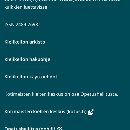
kaikkien luettavissa.
ISSN 2489-7698
Kielikellon arkisto
Kielikellon hakuohje
Kielikellon käyttöehdot
Kotimaisten kielten keskus on osa Opetushallitusta.
(avautuu
Kotimaisten kielten keskus (kotus.fi)
uuteen
ikkunaan,
(avautuu
Opetushallitus (oph.fi)