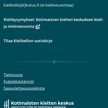
kielikello[ät]kotus.fi (ei kielineuvontaa)
Kielikysymykset: Kotimaisten kielten keskuksen kieli-
(avautuu
ja nimineuvonta
uuteen
ikkunaan,
Tilaa Kielikellon uutiskirje
siirryt
toiseen
palveluun)
Tietosuoja
Evästekäytännöt
Saavutettavuusseloste