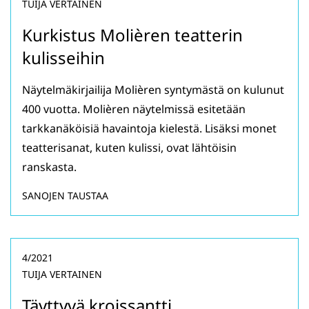
TUIJA VERTAINEN
Kurkistus Molièren teatterin
kulisseihin
Näytelmäkirjailija Molièren syntymästä on kulunut
400 vuotta. Molièren näytelmissä esitetään
tarkkanäköisiä havaintoja kielestä. Lisäksi monet
teatterisanat, kuten kulissi, ovat lähtöisin
ranskasta.
SANOJEN TAUSTAA
4/2021
TUIJA VERTAINEN
Täyttyvä kroissantti