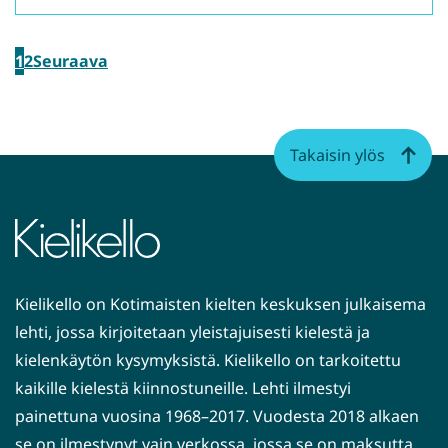
1
2
Seuraava
Takaisin ylös
Kielikello on Kotimaisten kielten keskuksen julkaisema
lehti, jossa kirjoitetaan yleistajuisesti kielestä ja
kielenkäytön kysymyksistä. Kielikello on tarkoitettu
kaikille kielestä kiinnostuneille. Lehti ilmestyi
painettuna vuosina 1968–2017. Vuodesta 2018 alkaen
se on ilmestynyt vain verkossa, jossa se on maksutta