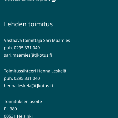
siirryt
uuteen
toiseen
ikkunaan,
palveluun)
siirryt
Lehden toimitus
toiseen
palveluun)
Vastaava toimittaja Sari Maamies
puh. 0295 331 049
sari.maamies[ät]kotus.fi
Toimitussihteeri Henna Leskelä
puh. 0295 331 040
henna.leskela[ät]kotus.fi
Toimituksen osoite
PL 380
00531 Helsinki