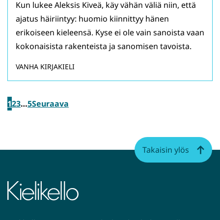
Kun lukee Aleksis Kiveä, käy vähän väliä niin, että
ajatus häiriintyy: huomio kiinnittyy hänen
erikoiseen kieleensä. Kyse ei ole vain sanoista vaan
kokonaisista rakenteista ja sanomisen tavoista.
VANHA KIRJAKIELI
1
2
3
…
5
Seuraava
Takaisin ylös