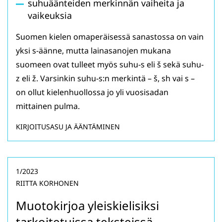
suhuäänteiden merkinnän vaiheita ja
vaikeuksia
Suomen kielen omaperäisessä sanastossa on vain
yksi s-äänne, mutta lainasanojen mukana
suomeen ovat tulleet myös suhu-s eli š sekä suhu-
z eli ž. Varsinkin suhu-s:n merkintä – š, sh vai s –
on ollut kielenhuollossa jo yli vuosisadan
mittainen pulma.
KIRJOITUSASU JA ÄÄNTÄMINEN
1/2023
RIITTA KORHONEN
Muotokirjoa yleiskielisiksi
tarkoitetuissa teksteissä