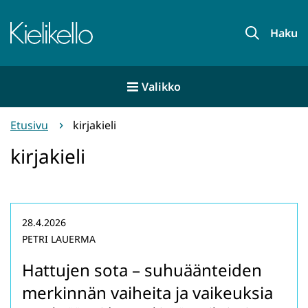
Siirry
sisältöön
Etusivu
Haku
Valikko
Etusivu
kirjakieli
kirjakieli
28.4.2026
PETRI LAUERMA
Hattujen sota – suhuäänteiden
merkinnän vaiheita ja vaikeuksia