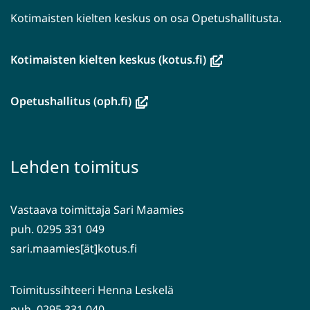
Kotimaisten kielten keskus on osa Opetushallitusta.
(avautuu
Kotimaisten kielten keskus (kotus.fi)
uuteen
ikkunaan,
(avautuu
Opetushallitus (oph.fi)
siirryt
uuteen
toiseen
ikkunaan,
palveluun)
siirryt
Lehden toimitus
toiseen
palveluun)
Vastaava toimittaja Sari Maamies
puh. 0295 331 049
sari.maamies[ät]kotus.fi
Toimitussihteeri Henna Leskelä
puh. 0295 331 040