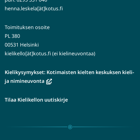
henna.leskela[ät]kotus.fi
Toimituksen osoite
PL 380
00531 Helsinki
kielikello[ät]kotus.fi (ei kielineuvontaa)
Kielikysymykset: Kotimaisten kielten keskuksen kieli-
(avautuu
ja nimineuvonta
uuteen
ikkunaan,
Tilaa Kielikellon uutiskirje
siirryt
toiseen
palveluun)