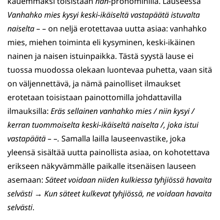
kauemmaksi toisistaan
hän
-pronominilla. Lauseessa
Vanhahko mies kysyi keski-ikäiseltä vastapäätä istuvalta
naiselta – –
on neljä erotettavaa uutta asiaa: vanhahko
mies, miehen toiminta eli kysyminen, keski-ikäinen
nainen ja naisen istuinpaikka. Tästä syystä lause ei
tuossa muodossa olekaan luontevaa puhetta, vaan sitä
on väljennettävä, ja nämä painolliset ilmaukset
erotetaan toisistaan painottomilla johdattavilla
ilmauksilla:
Eräs sellainen vanhahko mies / niin kysyi /
kerran tuommoiselta keski-ikäiseltä naiselta /, joka istui
vastapäätä – –.
Samalla lailla lauseenvastike, joka
yleensä sisältää uutta painollista asiaa, on kohotettava
erikseen näkyvämmälle paikalle itsenäisen lauseen
asemaan:
Säteet voidaan niiden kulkiessa tyhjiössä havaita
selvästi → Kun säteet kulkevat tyhjiössä, ne voidaan havaita
selvästi
.