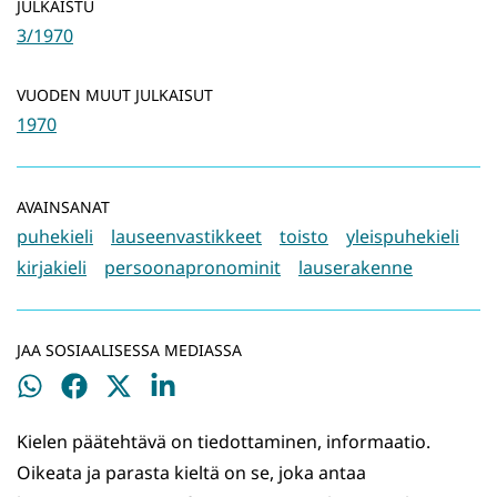
JULKAISTU
3/1970
VUODEN MUUT JULKAISUT
1970
AVAINSANAT
puhekieli
lauseenvastikkeet
toisto
yleispuhekieli
kirjakieli
persoonapronominit
lauserakenne
JAA SOSIAALISESSA MEDIASSA
Jaa
Jaa
Jaa
Jaa
WhatsApissa
Facebookissa
Twitterissä
LinkedInissä
Kielen päätehtävä on tiedottaminen, informaatio.
Oikeata ja parasta kieltä on se, joka antaa