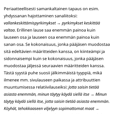
Periaatteellisesti samankaltainen tapaus on esim.
yhdyssanan hajottaminen sanaliitoksi:
vallankeskittämispyrkimykset → pyrkimykset keskittää
valtaa
. Erillinen lause saa enemmän painoa kuin
lauseen osa ja lauseen osa enemmän painoa kuin
sanan osa. Se kokonaisuus, jonka pääjäsen muodostaa
sitä edeltävien määritteiden kanssa, on kiinteämpi ja
sidonnaisempi kuin se kokonaisuus, jonka pääjäsen
muodostaa jäljessä seuraavien määritteiden kanssa.
Tästä syystä puhe suosii jälkimmäistä tyyppiä, mikä
ilmenee mm. sivulauseen paikassa ja attribuuttien
muuntumisessa relatiivilauseiksi:
Jotta saisin tietää
asiasta enemmän, minun täytyy käydä siellä itse → Minun
täytyy käydä siellä itse, jotta saisin tietää asiasta enemmän
.
Köyhät, tehokkaaseen viljelyyn sopimattomat maat →