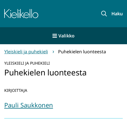
Siirry
sisältöön
Etusivu
Haku
Valikko
Yleiskieli ja puhekieli
Puhekielen luonteesta
YLEISKIELI JA PUHEKIELI
Puhekielen luonteesta
KIRJOITTAJA
Pauli Saukkonen