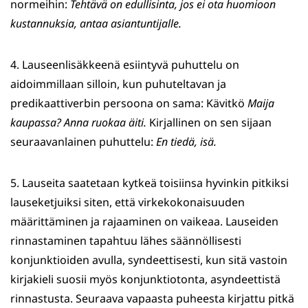
normeihin:
Tehtävä on edullisinta, jos ei ota huomioon
kustannuksia, antaa asiantuntijalle.
4. Lauseenlisäkkeenä esiintyvä puhuttelu on
aidoimmillaan silloin, kun puhuteltavan ja
predikaattiverbin persoona on sama: Kävitkö
Maija
kaupassa? Anna ruokaa äiti.
Kirjallinen on sen sijaan
seuraavanlainen puhuttelu:
En tiedä, isä.
5. Lauseita saatetaan kytkeä toisiinsa hyvinkin pitkiksi
lauseketjuiksi siten, että virkekokonaisuuden
määrittäminen ja rajaaminen on vaikeaa. Lauseiden
rinnastaminen tapahtuu lähes säännöllisesti
konjunktioiden avulla, syndeettisesti, kun sitä vastoin
kirjakieli suosii myös konjunktiotonta, asyndeettistä
rinnastusta. Seuraava vapaasta puheesta kirjattu pitkä