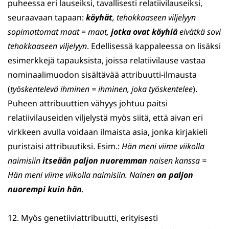
puheessa eri lauseiksi, tavallisesti relatiivilauseiksi,
seuraavaan tapaan:
köyhät
, tehokkaaseen viljelyyn
sopimattomat maat
=
maat,
jotka ovat köyhiä
eivätkä sovi
tehokkaaseen viljelyyn
. Edellisessä kappaleessa on lisäksi
esimerkkejä tapauksista, joissa relatiivilause vastaa
nominaalimuodon sisältävää attribuutti-ilmausta
(
työskentelevä ihminen = ihminen, joka työskentelee
).
Puheen attribuuttien vähyys johtuu paitsi
relatiivilauseiden viljelystä myös siitä, että aivan eri
virkkeen avulla voidaan ilmaista asia, jonka kirjakieli
puristaisi attribuutiksi. Esim.:
Hän meni viime viikolla
naimisiin
itseään paljon nuoremman
naisen kanssa =
Hän meni viime viikolla naimisiin. Nainen
on paljon
nuorempi kuin hän
.
12. Myös genetiiviattribuutti, erityisesti