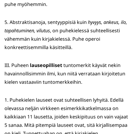
puhe myöhemmin.
5. Abstraktisanoja, sentyyppisiä kuin
hyvyys, ankeus, ilo,
tapahtuminen, vilutus
, on puhekielessä suhteellisesti
vähemmän kuin kirjakielessä. Puhe operoi
konkreettisemmilla käsitteillä.
III. Puheen
lauseopilliset
tuntomerkit käyvät nekin
havainnollisimmin ilmi, kun niitä verrataan kirjoitetun
kielen vastaaviin tuntomerkkeihin.
1. Puhekielen lauseet ovat suhteellisen lyhyitä. Edellä
olevassa neljän virkkeen esimerkkikatkelmassa on
kaikkiaan 11 lausetta, joiden keskipituus on vain vajaat
5 sanaa. Mitä pitempiä lauseet ovat, sitä kirjallisempaa
on kieli. Tunnettuahan on, että kirjakielen