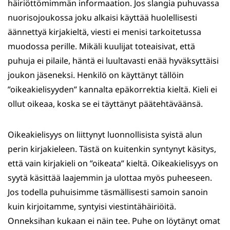
häiriöttömimmän informaation. Jos slangia puhuvassa
nuorisojoukossa joku alkaisi käyttää huolellisesti
äännettyä kirjakieltä, viesti ei menisi tarkoitetussa
muodossa perille. Mikäli kuulijat toteaisivat, että
puhuja ei pilaile, häntä ei luultavasti enää hyväksyttäisi
joukon jäseneksi. Henkilö on käyttänyt tällöin
”oikeakielisyyden” kannalta epäkorrektia kieltä. Kieli ei
ollut oikeaa, koska se ei täyttänyt päätehtäväänsä.
Oikeakielisyys on liittynyt luonnollisista syistä alun
perin kirjakieleen. Tästä on kuitenkin syntynyt käsitys,
että vain kirjakieli on ”oikeata” kieltä. Oikeakielisyys on
syytä käsittää laajemmin ja ulottaa myös puheeseen.
Jos todella puhuisimme täsmällisesti samoin sanoin
kuin kirjoitamme, syntyisi viestintähäiriöitä.
Onneksihan kukaan ei näin tee. Puhe on löytänyt omat