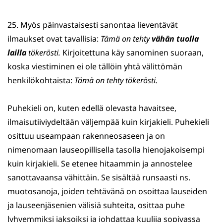
25. Myös päinvastaisesti sanontaa lieventävät
ilmaukset ovat tavallisia:
Tämä on tehty
vähän tuolla
lailla
tökerösti.
Kirjoitettuna käy sanominen suoraan,
koska viestiminen ei ole tällöin yhtä välittömän
henkilökohtaista:
Tämä on tehty tökerösti.
Puhekieli on, kuten edellä olevasta havaitsee,
ilmaisutiiviydeltään väljempää kuin kirjakieli. Puhekieli
osittuu useampaan rakenneosaseen ja on
nimenomaan lauseopillisella tasolla hienojakoisempi
kuin kirjakieli. Se etenee hitaammin ja annostelee
sanottavaansa vähittäin. Se sisältää runsaasti ns.
muotosanoja, joiden tehtävänä on osoittaa lauseiden
ja lauseenjäsenien välisiä suhteita, osittaa puhe
lyhyemmiksi jaksoiksi ja johdattaa kuulija sopivassa