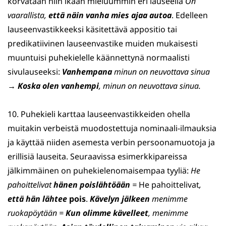
korvataan niin ikään mieluummin eri lauseella
On
vaarallista,
että näin vanha mies ajaa
autoa
. Edelleen
lauseenvastikkeeksi käsitettävä appositio tai
predikatiivinen lauseenvastike muiden mukaisesti
muuntuisi puhekielelle käännettynä normaalisti
sivulauseeksi:
Vanhempana
minun on neuvottava sinua
→
Koska olen vanhempi
, minun on neuvottava sinua.
10. Puhekieli karttaa lauseenvastikkeiden ohella
muitakin verbeistä muodostettuja nominaali-ilmauksia
ja käyttää niiden asemesta verbin persoonamuotoja ja
erillisiä lauseita. Seuraavissa esimerkkipareissa
jälkimmäinen on puhekielenomaisempaa tyyliä:
He
pahoittelivat
hänen poislähtöään
=
He pahoittelivat
,
että hän lähtee
pois
.
Kävelyn jälkeen
menimme
ruokapöytään =
Kun olimme kävelleet
, menimme