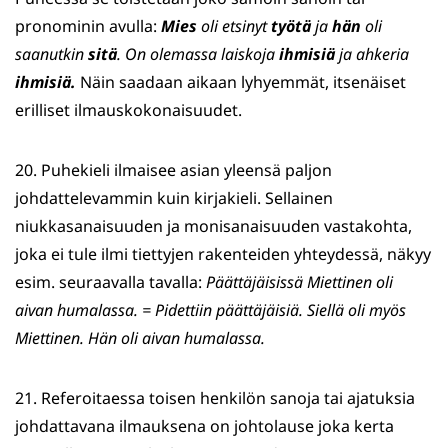
pronominin avulla:
Mies
oli etsinyt
työtä
ja
hän
oli
saanutkin
sitä
. On olemassa laiskoja
ihmisiä
ja ahkeria
ihmisiä.
Näin saadaan aikaan lyhyemmät, itsenäiset
erilliset ilmauskokonaisuudet.
20. Puhekieli ilmaisee asian yleensä paljon
johdattelevammin kuin kirjakieli. Sellainen
niukkasanaisuuden ja monisanaisuuden vastakohta,
joka ei tule ilmi tiettyjen rakenteiden yhteydessä, näkyy
esim. seuraavalla tavalla:
Päättäjäisissä Miettinen oli
aivan humalassa. = Pidettiin päättäjäisiä. Siellä oli myös
Miettinen. Hän oli aivan humalassa.
21. Referoitaessa toisen henkilön sanoja tai ajatuksia
johdattavana ilmauksena on johtolause joka kerta