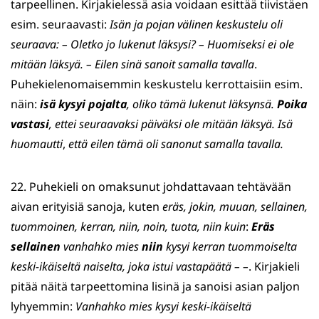
tarpeellinen. Kirjakielessä asia voidaan esittää tiivistäen
esim. seuraavasti:
Isän ja pojan välinen keskustelu oli
seuraava: – Oletko jo lukenut läksysi?
– Huomiseksi ei ole
mitään läksyä. – Eilen sinä sanoit samalla tavalla
.
Puhekielenomaisemmin keskustelu kerrottaisiin esim.
näin:
isä kysyi pojalta
, oliko tämä lukenut läksynsä.
Poika
vastasi
, ettei seuraavaksi päiväksi ole mitään läksyä. Isä
huomautti
,
että eilen tämä oli sanonut samalla tavalla.
22. Puhekieli on omaksunut johdattavaan tehtävään
aivan erityisiä sanoja, kuten
eräs, jokin, muuan, sellainen,
tuommoinen, kerran, niin, noin, tuota, niin kuin
:
Eräs
sellainen
vanhahko mies
niin
kysyi kerran tuommoiselta
keski-ikäiseltä naiselta, joka istui vastapäätä – –
. Kirjakieli
pitää näitä tarpeettomina lisinä ja sanoisi asian paljon
lyhyemmin:
Vanhahko mies kysyi keski-ikäiseltä