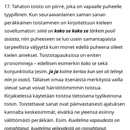
17. Tahaton toisto on piirre, joka on vapaalle puheelle
tyypillinen. Kun seuraavanlainen saman sanan
peräkkäinen toistaminen on kirjoitettuun kieleen
soveltumaton:
siinä on
koko se koko se
tärkein puoli
asiasta
, niin puheeseen se luo usein samantapaista
tarpeellista väljyyttä kuin monet edellä puheena olleet
kielen ainekset. Toistotapauksissa on eniten
pronomineja – edellisen esimerkin
koko se
sekä
konjunktioita (esim.
ja ja
kolme kertaa kun sen oli tehnyt
niin jo osasi
). Tällaiset omaa itsenäistä merkitystä vailla
olevat sanat voivat häiriöttömimmin toistua.
Kirjakielessä käytetään toistoa tietoisena tyylikeinona
toisin. Toistettavat sanat ovat päinvastaisesti ajatuksen
kannalta keskeisimmät, eivätkä ne yleensä esiinny
välittömästi peräkkäin. Esim.
Kuvitelma vapaudesta on
romahtanut, kuvitelma veljeydestä on romahtanut,