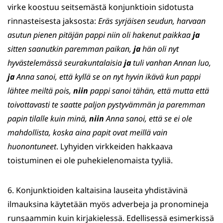
virke koostuu seitsemästä konjunktioin sidotusta
rinnasteisesta jaksosta:
Eräs syrjäisen seudun, harvaan
asutun pienen pitäjän pappi niin oli hakenut paikkaa
ja
sitten saanutkin paremman paikan,
ja
hän oli nyt
hyvästelemässä seurakuntalaisia
ja
tuli vanhan Annan luo,
ja
Anna sanoi, että kyllä se on nyt hyvin ikävä kun pappi
lähtee meiltä pois,
niin
pappi sanoi tähän, että mutta että
toivottavasti te saatte paljon pystyvämmän ja paremman
papin tilalle kuin minä,
niin
Anna sanoi, että se ei ole
mahdollista, koska aina papit ovat meillä vain
huonontuneet
. Lyhyiden virkkeiden hakkaava
toistuminen ei ole puhekielenomaista tyyliä.
6. Konjunktioiden kaltaisina lauseita yhdistävinä
ilmauksina käytetään myös adverbeja ja pronomineja
runsaammin kuin kirjakielessä. Edellisessä esimerkissä