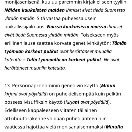
monijäsenisenä, kuuluu paremmin kirjakieliseen tyyliin:
Näiden kaukaisten maiden
ihmiset eivät tiedä Suomesta
yhtään mitään
. Sitä vastaa puheessa usein
paikallissijailmaus:
Näissä kaukaisissa maissa
ihmiset
eivät tiedä Suomesta yhtään mitään
. Toisekseen myös
erillinen lause saattaa korvata genetiivinkäytön:
Tämän
työmaan korkeat paIkat
ovat herättäneet muualla
kateutta =
Tällä työmaalla on korkeat palkat
. Ne ovat
herättäneet muualla kateutta.
13. Persoonapronominin genetiivin käyttö (
Minun
kirjani ovat pöydällä
) on puhekielisempää kuin pelkän
possessiivisuffiksin käyttö (
Kirja
ni
ovat pöydällä
).
Edelliseen kappaleeseen viitaten tällainen
attribuuttirakenne voidaan puhetilanteen niin
vaatiessa hajottaa vielä monisanaisemmaksi (
Minulla