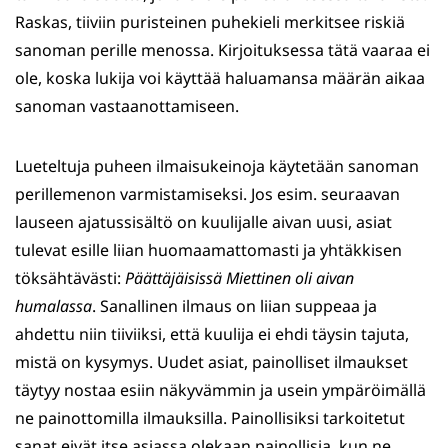
Raskas, tiiviin puristeinen puhekieli merkitsee riskiä
sanoman perille menossa. Kirjoituksessa tätä vaaraa ei
ole, koska lukija voi käyttää haluamansa määrän aikaa
sanoman vastaanottamiseen.
Lueteltuja puheen ilmaisukeinoja käytetään sanoman
perillemenon varmistamiseksi. Jos esim. seuraavan
lauseen ajatussisältö on kuulijalle aivan uusi, asiat
tulevat esille liian huomaamattomasti ja yhtäkkisen
töksähtävästi:
Päättäjäisissä Miettinen oli aivan
humalassa
. Sanallinen ilmaus on liian suppeaa ja
ahdettu niin tiiviiksi, että kuulija ei ehdi täysin tajuta,
mistä on kysymys. Uudet asiat, painolliset ilmaukset
täytyy nostaa esiin näkyvämmin ja usein ympäröimällä
ne painottomilla ilmauksilla. Painollisiksi tarkoitetut
sanat eivät itse asiassa olekaan painollisia, kun ne