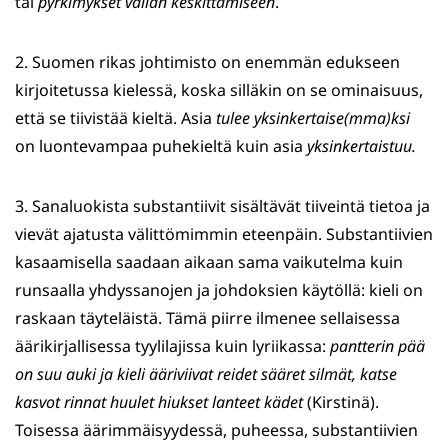
tai
pyrkimykset vallan keskittämiseen
.
2. Suomen rikas johtimisto on enemmän edukseen
kirjoitetussa kielessä, koska silläkin on se ominaisuus,
että se tiivistää kieltä. Asia
tulee yksinkertaise(mma)ksi
on luontevampaa puhekieltä kuin asia
yksinkertaistuu.
3. Sanaluokista substantiivit sisältävät tiiveintä tietoa ja
vievät ajatusta välittömimmin eteenpäin. Substantiivien
kasaamisella saadaan aikaan sama vaikutelma kuin
runsaalla yhdyssanojen ja johdoksien käytöllä: kieli on
raskaan täyteläistä. Tämä piirre ilmenee sellaisessa
äärikirjallisessa tyylilajissa kuin lyriikassa:
pantterin pää
on suu auki ja kieli ääriviivat reidet sääret silmät, katse
kasvot rinnat huulet hiukset lanteet kädet
(Kirstinä).
Toisessa äärimmäisyydessä, puheessa, substantiivien