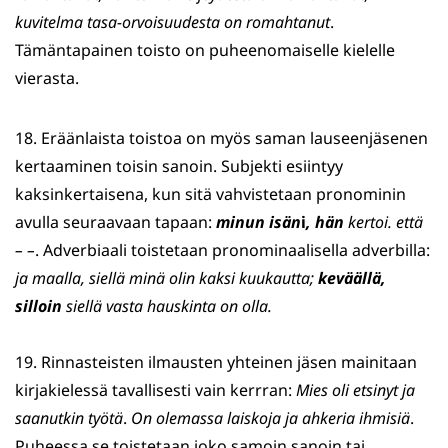
kuvitelma tasa-orvoisuudesta on romahtanut
.
Tämäntapainen toisto on puheenomaiselle kielelle
vierasta.
18. Eräänlaista toistoa on myös saman lauseenjäsenen
kertaaminen toisin sanoin. Subjekti esiintyy
kaksinkertaisena, kun sitä vahvistetaan pronominin
avulla seuraavaan tapaan:
minun isän
i
, hän
kertoi. että
– –
. Adverbiaali toistetaan pronominaalisella adverbilla:
ja maalla, siellä minä olin kaksi kuukautta;
keväällä,
silloin
siellä vasta hauskinta on olla.
19. Rinnasteisten ilmausten yhteinen jäsen mainitaan
kirjakielessä tavallisesti vain kerrran:
Mies oli etsinyt ja
saanutkin työtä
.
On olemassa laiskoja ja ahkeria ihmisiä
.
Puheessa se toistetaan joko samoin sanoin tai