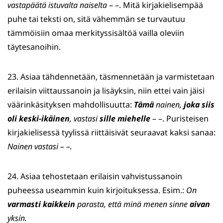
vastapäätä istuvalta naiselta
– –. Mitä kirjakielisempää
puhe tai teksti on, sitä vähemmän se turvautuu
tämmöisiin omaa merkityssisältöä vailla oleviin
täytesanoihin.
23. Asiaa tähdennetään, täsmennetään ja varmistetaan
erilaisin viittaussanoin ja lisäyksin, niin ettei vain jäisi
väärinkäsityksen mahdollisuutta:
Tämä
nainen,
joka siis
oli keski-
ikäinen
, vastasi
sille miehelle
– –. Puristeisen
kirjakielisessä tyylissä riittäisivät seuraavat kaksi sanaa:
Nainen vastasi – –.
24. Asiaa tehostetaan erilaisin vahvistussanoin
puheessa useammin kuin kirjoituksessa. Esim.:
On
varmasti kaikkein
parasta, että minä menen sinne
aivan
yksin.