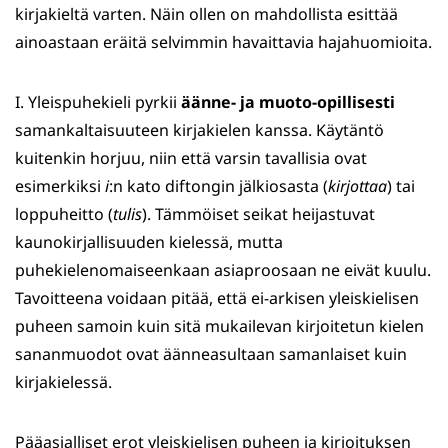
kirjakieltä varten. Näin ollen on mahdollista esittää
ainoastaan eräitä selvimmin havaittavia hajahuomioita.
I. Yleispuhekieli pyrkii
äänne- ja muoto-opillisesti
samankaltaisuuteen kirjakielen kanssa. Käytäntö
kuitenkin horjuu, niin että varsin tavallisia ovat
esimerkiksi
i
:n kato diftongin jälkiosasta (
kirjottaa
) tai
loppuheitto (
tulis
). Tämmöiset seikat heijastuvat
kaunokirjallisuuden kielessä, mutta
puhekielenomaiseenkaan asiaproosaan ne eivät kuulu.
Tavoitteena voidaan pitää, että ei-arkisen yleiskielisen
puheen samoin kuin sitä mukailevan kirjoitetun kielen
sananmuodot ovat äänneasultaan samanlaiset kuin
kirjakielessä.
Pääasialliset erot yleiskielisen puheen ja kirjoituksen