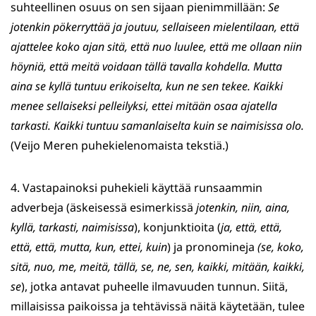
suhteellinen osuus on sen sijaan pienimmillään:
Se
jotenkin pökerryttää ja joutuu, sellaiseen
mielentilaan, että
ajattelee koko
ajan sitä, että nuo luulee, että me ollaan niin
höyniä, että meitä voidaan
tällä tavalla kohdella
. Mutta
aina se kyllä tuntuu erikoiselta, kun ne sen tekee. Kaikki
menee sellaiseksi
pelleilyksi, ettei mitään osaa ajatella
tarkasti. Kaikki tuntuu samanlaiselta kuin se naimisissa
olo.
(Veijo Meren puhekielenomaista tekstiä.)
4. Vastapainoksi puhekieli käyttää runsaammin
adverbeja (äskeisessä esimerkissä
jotenkin, niin, aina,
kyllä, tarkasti, naimisissa
), konjunktioita (
ja, että, että,
että, että, mutta, kun, ettei, kuin
) ja pronomineja
(se, koko,
sitä, nuo, me, meitä, tällä, se, ne, sen, kaikki, mitään, kaikki,
se
), jotka antavat puheelle ilmavuuden tunnun. Siitä,
millaisissa paikoissa ja tehtävissä näitä käytetään, tulee