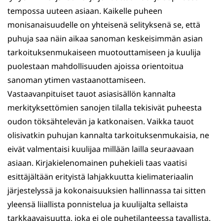
tempossa uuteen asiaan. Kaikelle puheen
monisanaisuudelle on yhteisenä selityksenä se, että
puhuja saa näin aikaa sanoman keskeisimmän asian
tarkoituksenmukaiseen muotouttamiseen ja kuulija
puolestaan mahdollisuuden ajoissa orientoitua
sanoman ytimen vastaanottamiseen.
Vastaavanpituiset tauot asiasisällön kannalta
merkityksettömien sanojen tilalla tekisivät puheesta
oudon töksähtelevän ja katkonaisen. Vaikka tauot
olisivatkin puhujan kannalta tarkoituksenmukaisia, ne
eivät valmentaisi kuulijaa millään lailla seuraavaan
asiaan. Kirjakielenomainen puhekieli taas vaatisi
esittäjältään erityistä lahjakkuutta kielimateriaalin
järjestelyssä ja kokonaisuuksien hallinnassa tai sitten
yleensä liiallista ponnistelua ja kuulijalta sellaista
tarkkaavaisuutta, joka ei ole puhetilanteessa tavallista.