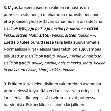
8. Myös lauseenjäsenten välinen rinnastus on
puheessa siteinen ja mieluimmin monisiteinen, niin
että jokaisen yhdistettävän sanan edellä on sidesana:
siellä oli tyttöjä
ja
poikia
ja
miehiä
ja
naisia; – –
sitten
Pekka,
sitten
Matti,
sitten
Veikko,
sitten
Jaakko – –.
Luettelo tulee puhuttaessa tällä lailla sujuvammaksi.
Normaalissa kirjakielessä taas teksti on sujuvampaa
pilkutettuna:
siellä oli tyttöjä, poikia, miehiä ja naisia tai
siellä oli tyttöjä, poikia, miehiä, naisia; Pekka, Matti, Veikko
ja Jaakko tai Pekka, Matti, Veikko, Jaakko.
9. Eräiden kirjakielen tiiviiden rakenteiden asemesta
puhekielessä käytetään eri lauseita. Näin erityisesti
lauseenvastiketyypeistä useimmat ovat puheessa
harvinaisia. Esimerkiksi sellainen kirjallinen