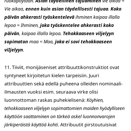
ruokapöytään.
Asian täydellinen tajuaminen
vie aikaa =
Vie aikaa,
ennen kuin asian täydellisesti tajuaa
.
Koko
päivän ahkerasti työskentelevä
ihminen kaipaa illalla
lepoa = Ihminen,
joka työskentelee ahkerasti koko
päivän
, kaipaa illalla lepoa.
Tehokkaaseen viljelyyn
sopimaton
maa = Maa,
joka ei sovi tehokkaaseen
viIjelyyn
.
11. Tiiviit, monijäseniset attribuuttikonstruktiot ovat
syntyneet kirjoitetun kielen tarpeisiin. Juuri
attribuuttien sekä edellä puheena olleiden nominaali-
ilmausten vuoksi esim. seuraava virke olisi
luonnottoman raskas puhekielisenä:
Köyhien,
tehokkaaseen viljelyyn sopimattomien maiden hyödylliseen
käyttöön saattaminen on tärkeä askel luonnonvarojen
järkiperäistä käyttöä kohti
. Attribuutit pirstoutuisivat