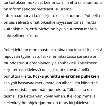
tarkoituksenmukaiset keinonsa, niin että sillä kuultuna
on informaatioteoreettisesti suurempi
informaatioarvo kuin kirjoituksella kuultuna. Puheella
on siis selvästi omat oikeakielisyyssääntönsä, mutta
kuitenkin niin, että ”virhe” on hyvin suuressa määrin
suhteellinen käsite.
Puhekieltä on monenasteista, aina murteista kirjakieltä
hipovaan tyyliin asti. Tärkeimmäksi tässä sarjassa on
muodostunut eräänlainen yleispuhekieli. Toisekseen
kirjoitetussa kielessä on lajeja, jotka ovat lähellä
puhuttua kieltä. Koska
puhuttu ei-arkinen puhekieli
saa yhä kasvavaa merkitystä, on aiheellista kiinnittää
siihen entistä enemmän huomiota. Tältä alalta on
täsmällistä tietoa vain kovin vähän. Kielioppimme ja
kielenkäytön ohjekirjamme on tehty kirjakielestä ja