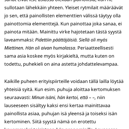
sullotaan lähekkäin yhteen. Yleiset rytmilait määräävät
jo sen, että painollisten elementtien välissä täytyy olla
painottomia elementtejä. Kun painottaa joka sanaa, ei
painota mitään. Mainittu virke hajotetaan tästä syystä
laveammaksi:
Pidettiin päättäjäisiä. Siellä oli myös
Miettinen. Hän oli aivan humalassa
. Periaatteellisesti
sama asia koskee myös kirjakieltä, mutta kuten on
todettu, puhekieli on aina astetta johdattelevampaa.
Kaikille puheen erityispiirteille voidaan tällä lailla löytää
yhteisiä syitä. Kun esim. puhuja aloittaa kertomuksen
seuraavasti:
Minun isäni, hän kertoi, että – –,
niin
lauseeseen sisältyy kaksi ensi kertaa mainittavaa
painollista asiaa, puhujan isä yleensä ja toiseksi isän
kertominen. Siitä syystä nämä on erotettu