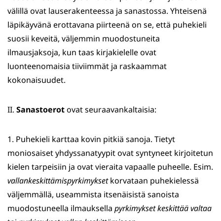
välillä ovat lauserakenteessa ja sanastossa. Yhteisenä
läpikäyvänä erottavana piirteenä on se, että puhekieli
suosii keveitä, väljemmin muodostuneita
ilmausjaksoja, kun taas kirjakielelle ovat
luonteenomaisia tiiviimmät ja raskaammat
kokonaisuudet.
II.
Sanastoerot
ovat seuraavankaltaisia:
1. Puhekieli karttaa kovin pitkiä sanoja. Tietyt
moniosaiset yhdyssanatyypit ovat syntyneet kirjoitetun
kielen tarpeisiin ja ovat vieraita vapaalle puheelle. Esim.
vallankeskittämispyrkimykset
korvataan puhekielessä
väljemmällä, useammista itsenäisistä sanoista
muodostuneella ilmauksella
pyrkimykset
keskittää
valtaa