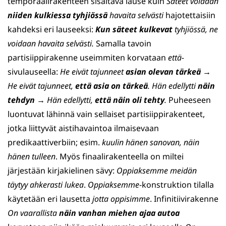
temporaalirakenteen sisältävä lause kuin
Säteet voidaan
niiden kulkiessa
tyhjiössä
havaita selvästi
hajotettaisiin
kahdeksi eri lauseeksi:
Kun säteet kulkevat
tyhjiössä, ne
voidaan havaita selvästi.
Samalla tavoin
partisiippirakenne useimmiten korvataan
että-
sivulauseella:
He eivät tajunneet
asian olevan tärkeä
→
He eivät tajunneet,
että asia on tärkeä
. Hän edellytti
näin
tehdyn
→ Hän edellytti,
että näin oli tehty
.
Puheeseen
luontuvat lähinnä vain sellaiset partisiippirakenteet,
jotka liittyvät aistihavaintoa ilmaisevaan
predikaattiverbiin; esim.
kuulin hänen sanovan, näin
hänen tulleen
. Myös finaalirakenteella on miltei
järjestään kirjakielinen sävy:
Oppiaksemme meidän
täytyy ahkerasti lukea
.
Oppiaksemme
-konstruktion tilalla
käytetään eri lausetta
jotta oppisimme
. Infinitiivirakenne
On vaarallista
näin vanhan miehen ajaa autoa