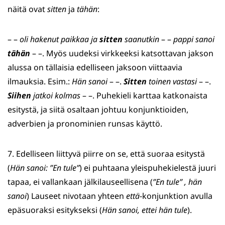
näitä ovat
sitten
ja
tähän
:
– –
oli hakenut paikkaa ja
sitten
saanutkin
– –
pappi sanoi
tähän
– –. Myös uudeksi virkkeeksi katsottavan jakson
alussa on tällaisia edelliseen jaksoon viittaavia
ilmauksia. Esim.:
Hän sanoi
–
–.
Sitten
toinen vastasi
–
–.
Siihen
jatkoi kolmas
– –. Puhekieli karttaa katkonaista
esitystä, ja siitä osaltaan johtuu konjunktioiden,
adverbien ja pronominien runsas käyttö.
7. Edelliseen liittyvä piirre on se, että suoraa esitystä
(
Hän sanoi: ”En tule”
) ei puhtaana yleispuhekielestä juuri
tapaa, ei vallankaan jälkilauseellisena (
”En tule” , hän
sanoi
) Lauseet nivotaan yhteen
että
-konjunktion avulla
epäsuoraksi esitykseksi (
Hän sanoi, ettei hän tule
).