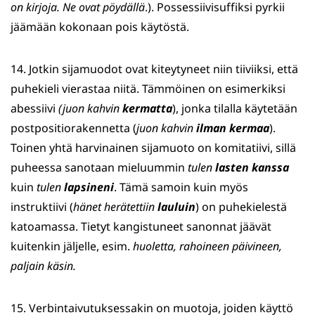
on kirjoja. Ne ovat pöydällä
.). Possessiivisuffiksi pyrkii
jäämään kokonaan pois käytöstä.
14. Jotkin sijamuodot ovat kiteytyneet niin tiiviiksi, että
puhekieli vierastaa niitä. Tämmöinen on esimerkiksi
abessiivi
(juon kahvin
kermatta
), jonka tilalla käytetään
postpositiorakennetta (
juon kahvin
ilman kermaa
).
Toinen yhtä harvinainen sijamuoto on komitatiivi, sillä
puheessa sanotaan mieluummin
tulen
lasten kanssa
kuin
tulen
lapsineni
. Tämä samoin kuin myös
instruktiivi (
hänet herätettiin
lauluin
) on puhekielestä
katoamassa. Tietyt kangistuneet sanonnat jäävät
kuitenkin jäljelle, esim.
huoletta, rahoineen päivineen,
paljain käsin.
15. Verbintaivutuksessakin on muotoja, joiden käyttö