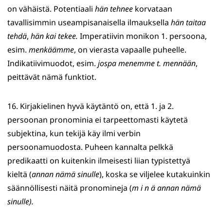
on vähäistä. Potentiaali
hän tehnee
korvataan
tavallisimmin useampisanaisella ilmauksella
hän taitaa
tehdä
,
hän kai tekee.
Imperatiivin monikon 1. persoona,
esim.
menkäämme
, on vierasta vapaalle puheelle.
Indikatiivimuodot, esim.
jospa menemme t. mennään
,
peittävät nämä funktiot.
16. Kirjakielinen hyvä käytäntö on, että 1. ja 2.
persoonan pronominia ei tarpeettomasti käytetä
subjektina, kun tekijä käy ilmi verbin
persoonamuodosta. Puheen kannalta pelkkä
predikaatti on kuitenkin ilmeisesti liian typistettyä
kieltä (
annan nämä sinulle
), koska se viljelee kutakuinkin
säännöllisesti näitä pronomineja (
m i n ä annan nämä
sinulle).