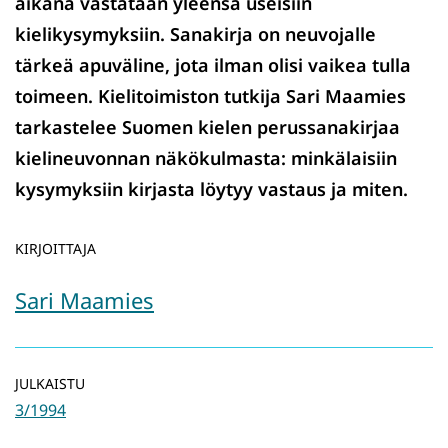
aikana vastataan yleensä useisiin
kielikysymyksiin. Sanakirja on neuvojalle
tärkeä apuväline, jota ilman olisi vaikea tulla
toimeen. Kielitoimiston tutkija Sari Maamies
tarkastelee Suomen kielen perussanakirjaa
kielineuvonnan näkökulmasta: minkälaisiin
kysymyksiin kirjasta löytyy vastaus ja miten.
KIRJOITTAJA
Sari Maamies
JULKAISTU
3/1994