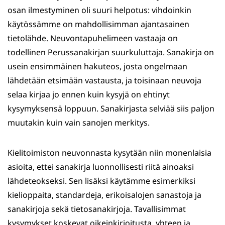
osan ilmestyminen oli suuri helpotus: vihdoinkin
käytössämme on mahdollisimman ajantasainen
tietolähde. Neuvontapuhelimeen vastaaja on
todellinen Perussanakirjan suurkuluttaja. Sanakirja on
usein ensimmäinen hakuteos, josta ongelmaan
lähdetään etsimään vastausta, ja toisinaan neuvoja
selaa kirjaa jo ennen kuin kysyjä on ehtinyt
kysymyksensä loppuun. Sanakirjasta selviää siis paljon
muutakin kuin vain sanojen merkitys.
Kielitoimiston neuvonnasta kysytään niin monenlaisia
asioita, ettei sanakirja luonnollisesti riitä ainoaksi
lähdeteokseksi. Sen lisäksi käytämme esimerkiksi
kielioppaita, standardeja, erikoisalojen sanastoja ja
sanakirjoja sekä tietosanakirjoja. Tavallisimmat
kysymykset koskevat oikeinkirjoitusta, yhteen ja