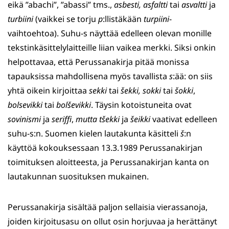
eikä ”abachi”, ”abassi” tms.,
asbesti, asfaltti
tai
asvaltti
ja
turbiini
(vaikkei se torju
p
:llistäkään
turpiini
-
vaihtoehtoa). Suhu-s näyttää edelleen olevan monille
tekstinkäsittelylaitteille liian vaikea merkki. Siksi onkin
helpottavaa, että Perussanakirja pitää monissa
tapauksissa mahdollisena myös tavallista
s
:ää: on siis
yhtä oikein kirjoittaa
sekki
tai
šekki, sokki
tai
šokki
,
bolsevikki
tai
bolševikki
. Täysin kotoistuneita ovat
sovinismi
ja
seriffi
,
mutta tšekki
ja
šeikki
vaativat edelleen
suhu-s:n. Suomen kielen lautakunta käsitteli
š
:n
käyttöä kokouksessaan 13.3.1989 Perussanakirjan
toimituksen aloitteesta, ja Perussanakirjan kanta on
lautakunnan suosituksen mukainen.
Perussanakirja sisältää paljon sellaisia vierassanoja,
joiden kirjoitusasu on ollut osin horjuvaa ja herättänyt