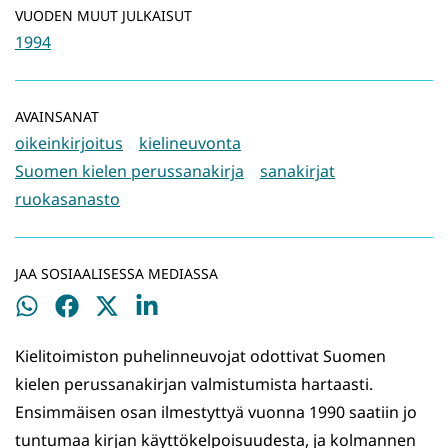
VUODEN MUUT JULKAISUT
1994
AVAINSANAT
oikeinkirjoitus
kielineuvonta
Suomen kielen perussanakirja
sanakirjat
ruokasanasto
JAA SOSIAALISESSA MEDIASSA
Jaa
Jaa
Jaa
Jaa
WhatsApissa
Facebookissa
Twitterissä
LinkedInissä
Kielitoimiston puhelinneuvojat odottivat Suomen
kielen perussanakirjan valmistumista hartaasti.
Ensimmäisen osan ilmestyttyä vuonna 1990 saatiin jo
tuntumaa kirjan käyttökelpoisuudesta, ja kolmannen