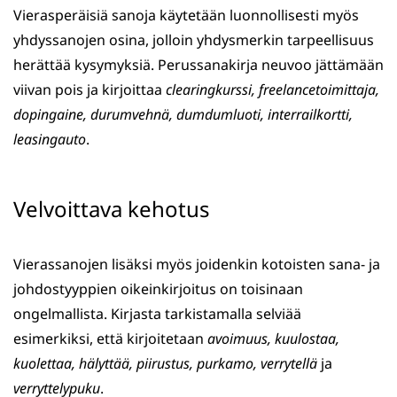
Vierasperäisiä sanoja käytetään luonnollisesti myös
yhdyssanojen osina, jolloin yhdysmerkin tarpeellisuus
herättää kysymyksiä. Perussanakirja neuvoo jättämään
viivan pois ja kirjoittaa
clearingkurssi, freelancetoimittaja,
dopingaine, durumvehnä, dumdumluoti, interrailkortti,
leasingauto
.
Velvoittava kehotus
Vierassanojen lisäksi myös joidenkin kotoisten sana- ja
johdostyyppien oikeinkirjoitus on toisinaan
ongelmallista. Kirjasta tarkistamalla selviää
esimerkiksi, että kirjoitetaan
avoimuus,
kuulostaa,
kuolettaa,
hälyttää,
piirustus, purkamo,
verrytellä
ja
verryttelypuku
.