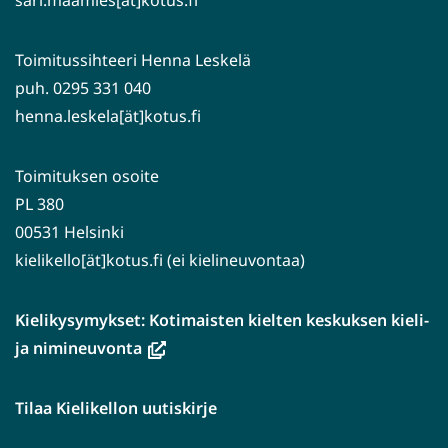
sari.maamies[ät]kotus.fi
Toimitussihteeri Henna Leskelä
puh. 0295 331 040
henna.leskela[ät]kotus.fi
Toimituksen osoite
PL 380
00531 Helsinki
kielikello[ät]kotus.fi (ei kielineuvontaa)
Kielikysymykset: Kotimaisten kielten keskuksen kieli-
(avautuu
ja nimineuvonta
uuteen
ikkunaan,
Tilaa Kielikellon uutiskirje
siirryt