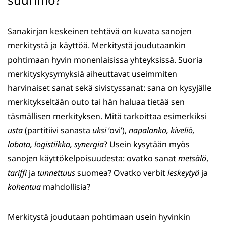
Sanakirjan keskeinen tehtävä on kuvata sanojen
merkitystä ja käyttöä. Merkitystä joudutaankin
pohtimaan hyvin monenlaisissa yhteyksissä. Suoria
merkityskysymyksiä aiheuttavat useimmiten
harvinaiset sanat sekä sivistyssanat: sana on kysyjälle
merkitykseltään outo tai hän haluaa tietää sen
täsmällisen merkityksen. Mitä tarkoittaa esimerkiksi
usta
(partitiivi sanasta
uksi
’ovi’),
napalanko, kiveliö,
lobata, logistiikka, synergia
? Usein kysytään myös
sanojen käyttökelpoisuudesta: ovatko sanat
metsälö
,
tariffi
ja
tunnettuus
suomea? Ovatko verbit
leskeytyä
ja
kohentua
mahdollisia?
Merkitystä joudutaan pohtimaan usein hyvinkin