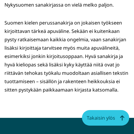
Nykysuomen sanakirjassa on vielä melko paljon.
Suomen kielen perussanakirja on jokaisen työkseen
kirjoittavan tärkeä apuväline. Sekään ei kuitenkaan
pysty ratkaisemaan kaikkia ongelmia, vaan sanakirjan
lisäksi kirjoittaja tarvitsee myös muita apuvälineitä,
esimerkiksi jonkin kirjoitusoppaan. Hyvä sanakirja ja
hyvä kieliopas sekä lisäksi kyky käyttää niitä ovat jo
riittävän tehokas työkalu muodoltaan asiallisen tekstin
tuottamiseen – sisällön ja rakenteen heikkouksia ei
sitten pystykään paikkaamaan kirjasta katsomalla.
Takaisin ylös