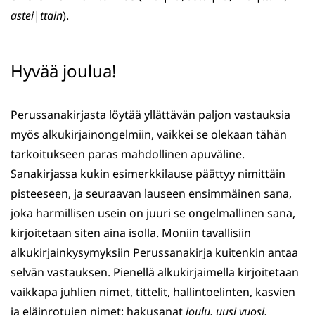
astei
|
ttain
).
Hyvää joulua!
Perussanakirjasta löytää yllättävän paljon vastauksia
myös alkukirjainongelmiin, vaikkei se olekaan tähän
tarkoitukseen paras mahdollinen apuväline.
Sanakirjassa kukin esimerkkilause päättyy nimittäin
pisteeseen, ja seuraavan lauseen ensimmäinen sana,
joka harmillisen usein on juuri se ongelmallinen sana,
kirjoitetaan siten aina isolla. Moniin tavallisiin
alkukirjainkysymyksiin Perussanakirja kuitenkin antaa
selvän vastauksen. Pienellä alkukirjaimella kirjoitetaan
vaikkapa juhlien nimet, tittelit, hallintoelinten, kasvien
ja eläinrotujen nimet: hakusanat
joulu, uusi vuosi,