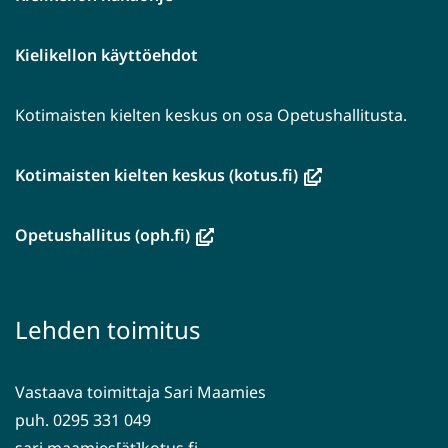
Kielikellon käyttöehdot
Kotimaisten kielten keskus on osa Opetushallitusta.
(avautuu
Kotimaisten kielten keskus (kotus.fi)
uuteen
ikkunaan,
(avautuu
Opetushallitus (oph.fi)
siirryt
uuteen
toiseen
ikkunaan,
palveluun)
siirryt
Lehden toimitus
toiseen
palveluun)
Vastaava toimittaja Sari Maamies
puh. 0295 331 049