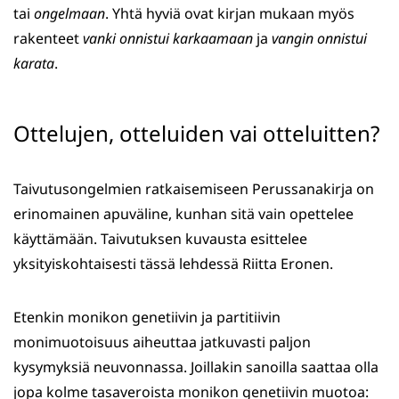
tai
ongelmaan
. Yhtä hyviä ovat kirjan mukaan myös
rakenteet
vanki onnistui karkaamaan
ja
vangin onnistui
karata
.
Ottelujen, otteluiden vai otteluitten?
Taivutusongelmien ratkaisemiseen Perussanakirja on
erinomainen apuväline, kunhan sitä vain opettelee
käyttämään. Taivutuksen kuvausta esittelee
yksityiskohtaisesti tässä lehdessä Riitta Eronen.
Etenkin monikon genetiivin ja partitiivin
monimuotoisuus aiheuttaa jatkuvasti paljon
kysymyksiä neuvonnassa. Joillakin sanoilla saattaa olla
jopa kolme tasaveroista monikon genetiivin muotoa: