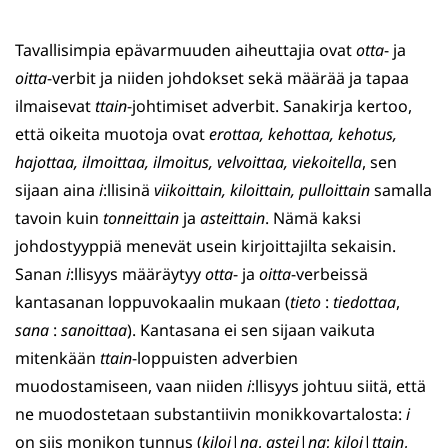
Tavallisimpia epävarmuuden aiheuttajia ovat
otta
- ja
oitta
-verbit ja niiden johdokset sekä määrää ja tapaa
ilmaisevat
ttain
-johtimiset adverbit. Sanakirja kertoo,
että oikeita muotoja ovat
erottaa, kehottaa, kehotus,
hajottaa, ilmoittaa, ilmoitus, velvoittaa, viekoitella
, sen
sijaan aina
i
:llisinä
viikoittain, kiloittain, pulloittain
samalla
tavoin kuin
tonneittain
ja
asteittain
. Nämä kaksi
johdostyyppiä menevät usein kirjoittajilta sekaisin.
Sanan
i
:llisyys määräytyy
otta
- ja
oitta
-verbeissä
kantasanan loppuvokaalin mukaan (
tieto
:
tiedottaa
,
sana
:
sanoittaa
). Kantasana ei sen sijaan vaikuta
mitenkään
ttain
-loppuisten adverbien
muodostamiseen, vaan niiden
i
:llisyys johtuu siitä, että
ne muodostetaan substantiivin monikkovartalosta:
i
on siis monikon tunnus (
kiloi
|
na
,
astei
|
na
;
kiloi
|
ttain
,