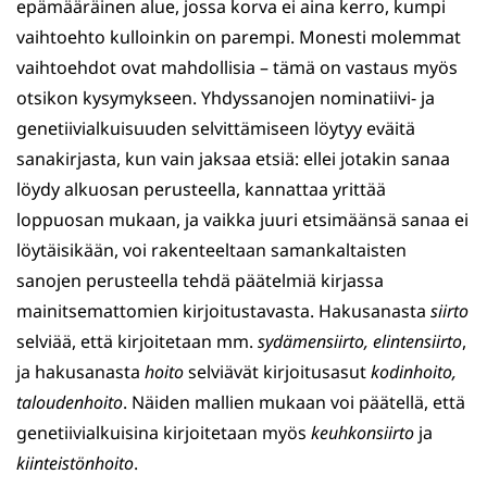
epämääräinen alue, jossa korva ei aina kerro, kumpi
vaihtoehto kulloinkin on parempi. Monesti molemmat
vaihtoehdot ovat mahdollisia – tämä on vastaus myös
otsikon kysymykseen. Yhdyssanojen nominatiivi- ja
genetiivialkuisuuden selvittämiseen löytyy eväitä
sanakirjasta, kun vain jaksaa etsiä: ellei jotakin sanaa
löydy alkuosan perusteella, kannattaa yrittää
loppuosan mukaan, ja vaikka juuri etsimäänsä sanaa ei
löytäisikään, voi rakenteeltaan samankaltaisten
sanojen perusteella tehdä päätelmiä kirjassa
mainitsemattomien kirjoitustavasta. Hakusanasta
siirto
selviää, että kirjoitetaan mm.
sydämensiirto, elintensiirto
,
ja hakusanasta
hoito
selviävät kirjoitusasut
kodinhoito,
taloudenhoito
. Näiden mallien mukaan voi päätellä, että
genetiivialkuisina kirjoitetaan myös
keuhkonsiirto
ja
kiinteistönhoito
.