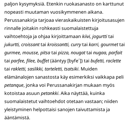
paljon kysymyksiä. Etenkin ruokasanasto on karttunut
nopeasti muutaman vuosikymmenen aikana.
Perussanakirja tarjoaa vieraskaikuisten kirjoitusasujen
rinnalle joitakin rohkeasti suomalaistettuja
vaihtoehtoja ja ohjaa kirjoittamaan
kiivi, jogurtti
tai
jukurtti, croissant
tai
kroissantti,
curry
tai
karri,
gourmet
tai
gurmee, mousse, pitsa
tai
pizza,
nougat
tai
nugaa,
parfait
tai
parfee, filee, buffet
(ääntyy [byfe´]) tai
bufetti,
raclette
tai
rakletti, saslikki,
tarteletti, tsatsiki
. Muiden
elämänalojen sanastosta käy esimerkiksi vaikkapa peli
petanque
, jonka voi Perussanakirjan mukaan myös
kotoistaa asuun
petankki
. Aika näyttää, kuinka
suomalaistetut vaihtoehdot otetaan vastaan; niiden
yleistyminen helpottaisi sanojen taivuttamista ja
ääntämistä.