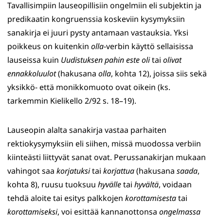
Tavallisimpiin lauseopillisiin ongelmiin eli subjektin ja
predikaatin kongruenssia koskeviin kysymyksiin
sanakirja ei juuri pysty antamaan vastauksia. Yksi
poikkeus on kuitenkin
olla
-verbin käyttö sellaisissa
lauseissa kuin
Uudistuksen pahin este oli
tai
olivat
ennakkoluulot
(hakusana
olla
, kohta 12), joissa siis sekä
yksikkö- että monikkomuoto ovat oikein (ks.
tarkemmin Kielikello 2/92 s. 18–19).
Lauseopin alalta sanakirja vastaa parhaiten
rektiokysymyksiin eli siihen, missä muodossa verbiin
kiinteästi liittyvät sanat ovat. Perussanakirjan mukaan
vahingot saa
korjatuksi
tai
korjattua
(hakusana
saada
,
kohta 8), ruusu tuoksuu
hyvälle
tai
hyvältä
, voidaan
tehdä aloite tai esitys palkkojen
korottamisesta
tai
korottamiseksi
, voi esittää kannanottonsa
ongelmassa