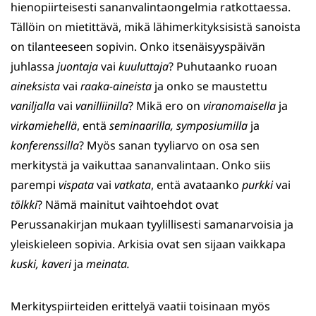
hienopiirteisesti sananvalintaongelmia ratkottaessa.
Tällöin on mietittävä, mikä lähimerkityksisistä sanoista
on tilanteeseen sopivin. Onko itsenäisyyspäivän
juhlassa
juontaja
vai
kuuluttaja
? Puhutaanko ruoan
aineksista
vai
raaka-aineista
ja onko se maustettu
vaniljalla
vai
vanilliinilla
? Mikä ero on
viranomaisella
ja
virkamiehellä
, entä
seminaarilla, symposiumilla
ja
konferenssilla
? Myös sanan tyyliarvo on osa sen
merkitystä ja vaikuttaa sananvalintaan. Onko siis
parempi
vispata
vai
vatkata
, entä avataanko
purkki
vai
tölkki
? Nämä mainitut vaihtoehdot ovat
Perussanakirjan mukaan tyylillisesti samanarvoisia ja
yleiskieleen sopivia. Arkisia ovat sen sijaan vaikkapa
kuski, kaveri
ja
meinata.
Merkityspiirteiden erittelyä vaatii toisinaan myös