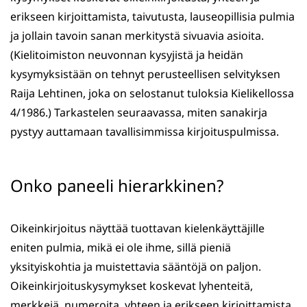
erikseen kirjoittamista, taivutusta, lauseopillisia pulmia
ja jollain tavoin sanan merkitystä sivuavia asioita.
(Kielitoimiston neuvonnan kysyjistä ja heidän
kysymyksistään on tehnyt perusteellisen selvityksen
Raija Lehtinen, joka on selostanut tuloksia Kielikellossa
4/1986.) Tarkastelen seuraavassa, miten sanakirja
pystyy auttamaan tavallisimmissa kirjoituspulmissa.
Onko paneeli hierarkkinen?
Oikeinkirjoitus näyttää tuottavan kielenkäyttäjille
eniten pulmia, mikä ei ole ihme, sillä pieniä
yksityiskohtia ja muistettavia sääntöjä on paljon.
Oikeinkirjoituskysymykset koskevat lyhenteitä,
merkkejä, numeroita, yhteen ja erikseen kirjoittamista,