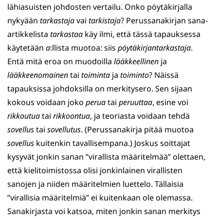
lähiasuisten johdosten vertailu. Onko pöytäkirjalla
nykyään
tarkastaja
vai
tarkistaja
? Perussanakirjan sana-
artikkelista
tarkastaa
käy ilmi, että tässä tapauksessa
käytetään
a
:llista muotoa: siis
pöytäkirjantarkastaja
.
Entä mitä eroa on muodoilla
lääkkeellinen
ja
lääkkeenomainen
tai
toiminta
ja
toiminto
? Näissä
tapauksissa johdoksilla on merkitysero. Sen sijaan
kokous voidaan joko
perua
tai
peruuttaa
, esine voi
rikkoutua
tai
rikkoontua
, ja teoriasta voidaan tehdä
sovellus
tai
sovellutus
. (Perussanakirja pitää muotoa
sovellus
kuitenkin tavallisempana.) Joskus soittajat
kysyvät jonkin sanan ”virallista määritelmää” olettaen,
että kielitoimistossa olisi jonkinlainen virallisten
sanojen ja niiden määritelmien luettelo. Tällaisia
”virallisia määritelmiä” ei kuitenkaan ole olemassa.
Sanakirjasta voi katsoa, miten jonkin sanan merkitys