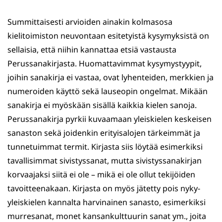
Summittaisesti arvioiden ainakin kolmasosa
kielitoimiston neuvontaan esitetyistä kysymyksistä on
sellaisia, että niihin kannattaa etsiä vastausta
Perussanakirjasta. Huomattavimmat kysymystyypit,
joihin sanakirja ei vastaa, ovat lyhenteiden, merkkien ja
numeroiden käyttö sekä lauseopin ongelmat. Mikään
sanakirja ei myöskään sisällä kaikkia kielen sanoja.
Perussanakirja pyrkii kuvaamaan yleiskielen keskeisen
sanaston sekä joidenkin erityisalojen tärkeimmät ja
tunnetuimmat termit. Kirjasta siis löytää esimerkiksi
tavallisimmat sivistyssanat, mutta sivistyssanakirjan
korvaajaksi siitä ei ole – mikä ei ole ollut tekijöiden
tavoitteenakaan. Kirjasta on myös jätetty pois nyky-
yleiskielen kannalta harvinainen sanasto, esimerkiksi
murresanat, monet kansankulttuurin sanat ym., joita