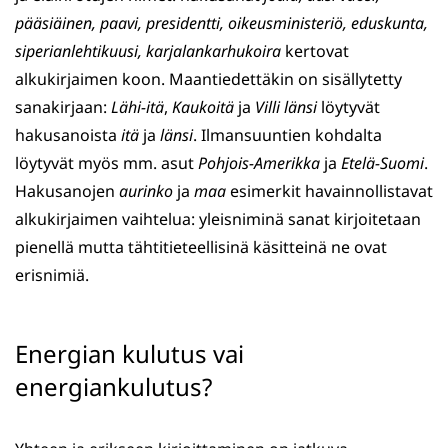
pääsiäinen, paavi, presidentti, oikeusministeriö, eduskunta,
siperianlehtikuusi, karjalankarhukoira
kertovat
alkukirjaimen koon. Maantiedettäkin on sisällytetty
sanakirjaan:
Lähi-itä
,
Kaukoitä
ja
Villi länsi
löytyvät
hakusanoista
itä
ja
länsi
. Ilmansuuntien kohdalta
löytyvät myös mm. asut
Pohjois-Amerikka
ja
Etelä-Suomi
.
Hakusanojen
aurinko
ja
maa
esimerkit havainnollistavat
alkukirjaimen vaihtelua: yleisniminä sanat kirjoitetaan
pienellä mutta tähtitieteellisinä käsitteinä ne ovat
erisnimiä.
Energian kulutus vai
energiankulutus?