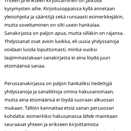
Yhteen ja erikseen kirjoittaminen on jatkuva
kysymysten aihe. Kirjoitusoppaissa kyllä annetaan
yleisohjeita ja sääntöjä sekä runsaasti esimerkkejäkin,
mutta soveltaminen on silti usein hankalaa.
Sanakirjasta on paljon apua, mutta silläkin on rajansa.
Yhdyssanat ovat avoin luokka, eli uusia yhdyssanoja
voidaan luoda loputtomasti, minkä vuoksi
laajimmastakaan sanakirjasta ei aina löydä juuri
etsimäänsä sanaa.
Perussanakirjassa on paljon hankaliksi tiedettyjä
yhdyssanoja ja sanaliittoja omina hakusanoinaan,
mutta aina etsimäänsä ei löydä suoraan alkuosan
mukaan. Tällöin kannattaa etsiä sanan perusosan
kohdalta: esimerkiksi hakusanassa
lähde
mainitaan
seuraavat yhteen ja erikseen kirjoittamista