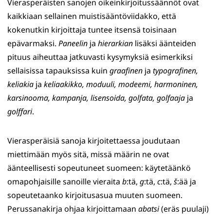
Vierasperäisten sanojen oikeinkirjoitussäännöt ovat
kaikkiaan sellainen muistisääntöviidakko, että
kokenutkin kirjoittaja tuntee itsensä toisinaan
epävarmaksi.
Paneelin
ja
hierarkian
lisäksi äänteiden
pituus aiheuttaa jatkuvasti kysymyksiä esimerkiksi
sellaisissa tapauksissa kuin
graafinen
ja
typografinen,
keliakia
ja
keliaakikko, moduuli, modeemi,
harmoninen,
karsinooma, kampanja, lisensoida, golfata,
golfaaja
ja
golffari
.
Vierasperäisiä sanoja kirjoitettaessa joudutaan
miettimään myös sitä, missä määrin ne ovat
äänteellisesti sopeutuneet suomeen: käytetäänkö
omapohjaisille sanoille vieraita
b
:tä,
g
:tä,
c
:tä,
š
:ää ja
sopeutetaanko kirjoitusasua muuten suomeen.
Perussanakirja ohjaa kirjoittamaan
abatsi
(eräs puulaji)