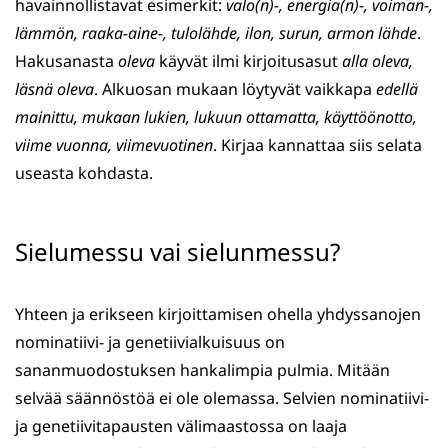
havainnollistavat esimerkit:
valo(n)-, energia(n)-, voiman-,
lämmön, raaka-aine-, tulolähde, ilon, surun, armon lähde
.
Hakusanasta
oleva
käyvät ilmi kirjoitusasut
alla oleva,
läsnä oleva
. Alkuosan mukaan löytyvät vaikkapa
edellä
mainittu, mukaan lukien, lukuun ottamatta, käyttöönotto,
viime vuonna, viimevuotinen
. Kirjaa kannattaa siis selata
useasta kohdasta.
Sielumessu vai sielunmessu?
Yhteen ja erikseen kirjoittamisen ohella yhdyssanojen
nominatiivi- ja genetiivialkuisuus on
sananmuodostuksen hankalimpia pulmia. Mitään
selvää säännöstöä ei ole olemassa. Selvien nominatiivi-
ja genetiivitapausten välimaastossa on laaja