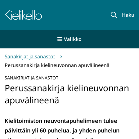
Siirry
sisältöön
Etusivu
Haku
Valikko
Sanakirjat ja sanastot
Perussanakirja kielineuvonnan apuvälineenä
SANAKIRJAT JA SANASTOT
Perussanakirja kielineuvonnan
apuvälineenä
Kielitoimiston neuvontapuhelimeen tulee
päivittäin yli 60 puhelua, ja yhden puhelun