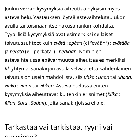
Jonkin verran kysymyksiä aiheuttaa nykyisin myös
astevaihelu. Vastauksen löytää astevaihtelutaulukon
avulla tai toisinaan itse hakusanankin kohdalta.
Tyypillisiä kysymyksiä ovat esimerkiksi sellaiset
taivutussuhteet kuin
evätä
:
epään
(ei ”evään”) :
evätään
ja
perata
(ei ”perkata”) :
perkaan
. Nominien
astevaihtelussa epävarmuutta aiheuttaa esimerkiksi
hk
-yhtymä: sanakirjan avulla selviää, että kahdenlainen
taivutus on usein mahdollista, siis
uhka
:
uhan
tai
uhkan
,
vihko
:
vihon
tai
vihkon
. Astevaihtelussa eniten
kysymyksiä aiheuttavat kuitenkin erisnimet (
Riika
:
Riian
,
Satu
:
Sadun
), joita sanakirjoissa ei ole.
Tarkastaa vai tarkistaa, ryyni vai
suurimo?