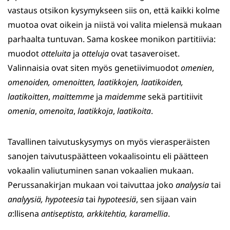
vastaus otsikon kysymykseen siis on, että kaikki kolme
muotoa ovat oikein ja niistä voi valita mielensä mukaan
parhaalta tuntuvan. Sama koskee monikon partitiivia:
muodot
otteluita
ja
otteluja
ovat tasaveroiset.
Valinnaisia ovat siten myös genetiivimuodot
omenien
,
omenoiden, omenoitten, laatikkojen, laatikoiden,
laatikoitten
,
maittemme
ja
maidemme
sekä partitiivit
omenia
,
omenoita
,
laatikkoja
,
laatikoita
.
Tavallinen taivutuskysymys on myös vierasperäisten
sanojen taivutuspäätteen vokaalisointu eli päätteen
vokaalin valiutuminen sanan vokaalien mukaan.
Perussanakirjan mukaan voi taivuttaa joko
analyysia
tai
analyysiä, hypoteesia
tai
hypoteesiä
, sen sijaan vain
a
:llisena
antiseptista, arkkitehtia, karamellia
.