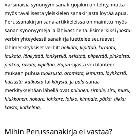
Varsinaisia synonyymisanakirjojakin on tehty, mutta
myös tavallisesta yleiskielen sanakirjasta löytää apua.
Perussanakirjan sana-artikkeleissa on mainittu myös
sanan synonyymeja ja lähivastineita. Esimerkiksi
juosta
-
verbin yhteydessä sanakirja luettelee seuraavat
lähimerkityksiset verbit:
hölkätä, kipittää, kirmata,
laukata, lönkyttää, lönkytellä, nelistää, piipertää, pinkaista,
pinkoa, ravata, vipeltää
.
Hajun
sijasta voi tilanteen
mukaan puhua
tuoksusta,
aromista,
lemusta,
löyhkästä,
haisusta,
katkusta
tai
kärystä
, ja
pala
-sanaa
merkitykseltään lähellä ovat
palanen, sirpale, siru, muru,
hiukkanen, nokare, lohkare, lohko, kimpale, pätkä, tilkku,
kaista, katkelma
.
Mihin Perussanakirja ei vastaa?