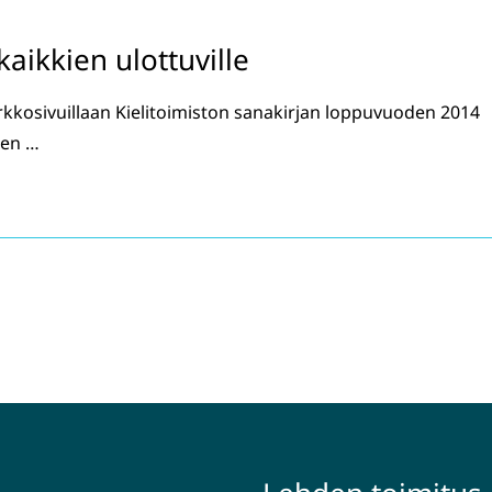
kaikkien ulottuville
erkkosivuillaan Kielitoimiston sanakirjan loppuvuoden 2014
ien …