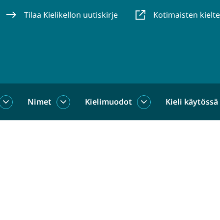
Tilaa Kielikellon uutiskirje
Kotimaisten kielt
Nimet
Kielimuodot
Kieli käytössä
us
Sanat
Nimet
Kielimuodot
alasivut
alasivut
alasivut