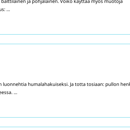
t balttilainen ja pohjalainen. Voiko käyttää myös muotoja
us: …
 luonnehtia humalahakuiseksi. Ja totta tosiaan: pullon hen
teessa. …