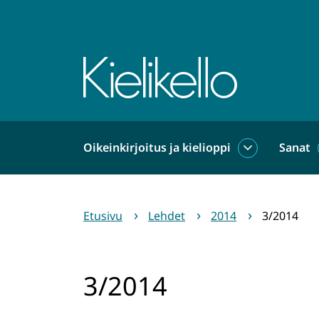
Siirry
sisältöön
Etusivu
Oikeinkirjoitus ja kielioppi
Sanat
Oikeinkirjoit
ja
kielioppi
alasivut
Etusivu
Lehdet
2014
3/2014
3/2014