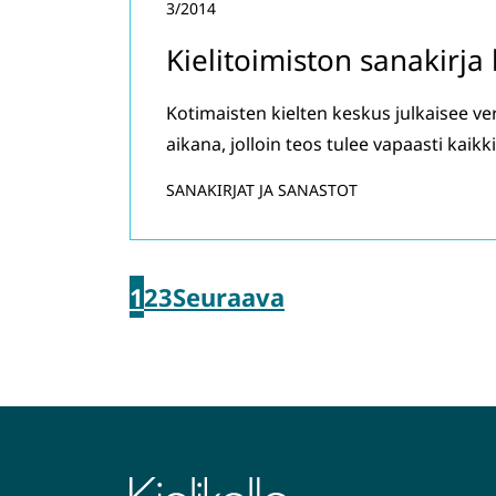
3/2014
Kielitoimiston sanakirja 
Kotimaisten kielten keskus julkaisee v
aikana, jolloin teos tulee vapaasti kaikk
SANAKIRJAT JA SANASTOT
1
2
3
Seuraava