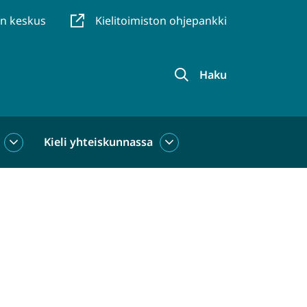
en keskus
Kielitoimiston ohjepankki
Haku
Kieli yhteiskunnassa
Kieli
Kieli
käytössä
yhteiskunnassa
alasivut
alasivut