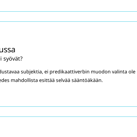
ussa
i syövät?
ustavaa subjektia, ei predikaattiverbin muodon valinta ole
e edes mahdollista esittää selvää sääntöäkään.