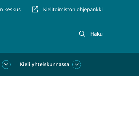
en keskus
Kielitoimiston ohjepankki
Haku
Kieli yhteiskunnassa
Kieli
Kieli
käytössä
yhteiskunnassa
alasivut
alasivut