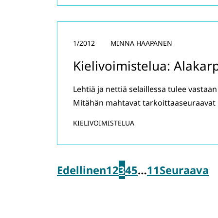
1/2012
MINNA HAAPANEN
Kielivoimistelua: Alak
Lehtiä ja nettiä selaillessa tulee vastaa
Mitähän mahtavat tarkoittaaseuraavat n
KIELIVOIMISTELUA
Edellinen
1
2
3
4
5
…
11
Seuraava