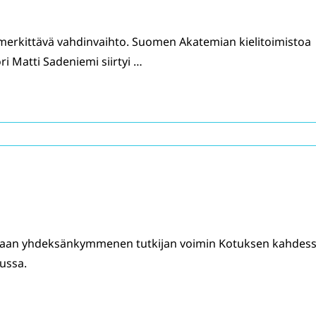
merkittävä vahdinvaihto. Suomen Akatemian kielitoimistoa
i Matti Sadeniemi siirtyi …
ataan yhdeksänkymmenen tutkijan voimin Kotuksen kahdes
sussa.