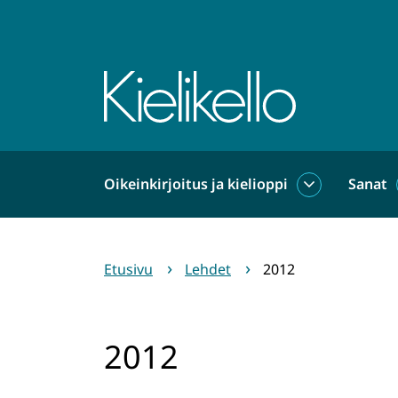
Siirry
sisältöön
Etusivu
Oikeinkirjoitus ja kielioppi
Sanat
Oikeinkirjoit
ja
kielioppi
alasivut
Etusivu
Lehdet
2012
2012