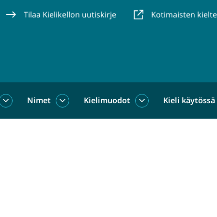
Tilaa Kielikellon uutiskirje
Kotimaisten kielt
Nimet
Kielimuodot
Kieli käytössä
us
Sanat
Nimet
Kielimuodot
alasivut
alasivut
alasivut