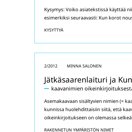
Kysymys: Voiko asiatekstissä käyttää ni
esimerkiksi seuraavasti: Kun korot nou
KYSYTTYÄ
2/2012
MINNA SALONEN
Jätkäsaarenlaituri ja K
kaavanimien oikeinkirjoituksest
Asemakaavaan sisältyvien nimien (= kaav
kunnissa huolehdittaisiin siitä, että ka
oikeinkirjoitukseen on olemassa selkeät
RAKENNETUN YMPÄRISTÖN NIMET