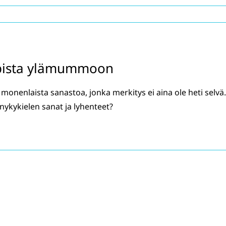
arpista ylämummoon
n monenlaista sanastoa, jonka merkitys ei aina ole heti selvä.
ykykielen sanat ja lyhenteet?