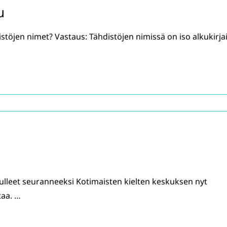
u
istöjen nimet? Vastaus: Tähdistöjen nimissä on iso alkukirja
tulleet seuranneeksi Kotimaisten kielten keskuksen nyt
aa. …