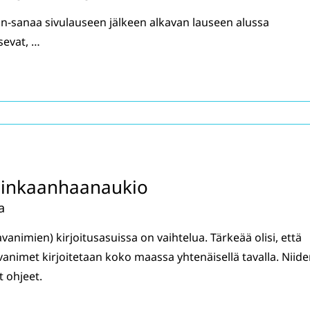
in-sanaa sivulauseen jälkeen alkavan lauseen alussa
sevat, …
uninkaanhaanaukio
a
animien) kirjoitusasuissa on vaihtelua. Tärkeää olisi, että
avanimet kirjoitetaan koko maassa yhtenäisellä tavalla. Niid
 ohjeet.