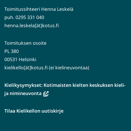
Toimitussihteeri Henna Leskelä
puh. 0295 331 040
henna.leskela[ät]kotus.fi
Toimituksen osoite
PL 380
00531 Helsinki
kielikello[ät]kotus.fi (ei kielineuvontaa)
Kielikysymykset: Kotimaisten kielten keskuksen kieli-
(avautuu
ja nimineuvonta
uuteen
ikkunaan,
Tilaa Kielikellon uutiskirje
siirryt
toiseen