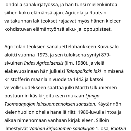
johdolla sanakirjatyössä, ja hän tunsi mielenkiintoa
siihen koko elämänsä ajan. Agricola ja Ruotsin
valtakunnan lakiteokset rajaavat myös hänen kieleen
kohdistuvan elämäntyönsä alku- ja loppupisteet.
Agricolan teoksien sanaluettelohankkeen Koivusalo
aloitti vuonna 1973, ja sen tuloksena syntyi 879-
sivuinen
Index Agricolaensis
(ilm. 1980). Ja vielä
eläkevuosinaan hän julkaisi
Talonpoikain laki
‑nimisenä
Kristofferin maanlain vuodelta 1442 ja katsoi
velvollisuudekseen saattaa julki Martti Ulkuniemen
postuumin käsikirjoituksen mukaan
Ljungo
Tuomaanpojan lainsuomennoksen sanaston
. Käytännön
kielenhuollon ohella hänellä riitti 1980-luvulla intoa ja
aikaa nimenomaan vanhaan kirjakieleen. Silloin
ilmestyivät
Vanhan kirjasuomen sanakirjan
1. osa,
Ruotzin