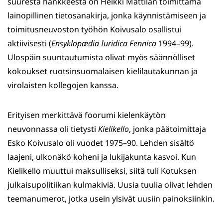
suuresta hankkeesta on Heikki Mattilan toimittama
lainopillinen tietosanakirja, jonka käynnistämiseen ja
toimitusneuvoston työhön Koivusalo osallistui
aktiivisesti (
Ensyklopædia Iuridica Fennica
1994–99).
Ulospäin suuntautumista olivat myös säännölliset
kokoukset ruotsinsuomalaisen kielilautakunnan ja
virolaisten kollegojen kanssa.
Erityisen merkittävä foorumi kielenkäytön
neuvonnassa oli tietysti
Kielikello
, jonka päätoimittaja
Esko Koivusalo oli vuodet 1975–90. Lehden sisältö
laajeni, ulkonäkö koheni ja lukijakunta kasvoi. Kun
Kielikello muuttui maksulliseksi, siitä tuli Kotuksen
julkaisupolitiikan kulmakiviä. Uusia tuulia olivat lehden
teemanumerot, jotka usein ylsivät uusiin painoksiinkin.