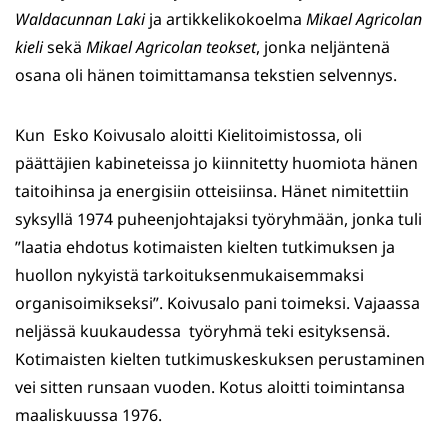
Waldacunnan Laki
ja artikkelikokoelma
Mikael Agricolan
kieli
sekä
Mikael Agricolan teokset
, jonka neljäntenä
osana oli hänen toimittamansa tekstien selvennys.
Kun Esko Koivusalo aloitti Kielitoimistossa, oli
päättäjien kabineteissa jo kiinnitetty huomiota hänen
taitoihinsa ja energisiin otteisiinsa. Hänet nimitettiin
syksyllä 1974 puheenjohtajaksi työryhmään, jonka tuli
”laatia ehdotus kotimaisten kielten tutkimuksen ja
huollon nykyistä tarkoituksenmukaisemmaksi
organisoimikseksi”. Koivusalo pani toimeksi. Vajaassa
neljässä kuukaudessa työryhmä teki esityksensä.
Kotimaisten kielten tutkimuskeskuksen perustaminen
vei sitten runsaan vuoden. Kotus aloitti toimintansa
maaliskuussa 1976.