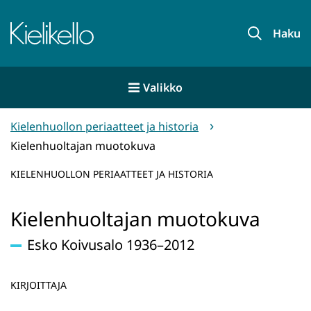
Siirry
sisältöön
Etusivu
Haku
Valikko
Kielenhuollon periaatteet ja historia
Kielenhuoltajan muotokuva
KIELENHUOLLON PERIAATTEET JA HISTORIA
Kielenhuoltajan muotokuva
Esko Koivusalo 1936–2012
KIRJOITTAJA