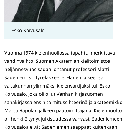
Esko Koivusalo.
Vuonna 1974 kielenhuollossa tapahtui merkittävä
vahdinvaihto. Suomen Akatemian kielitoimistoa
neljännesvuosisadan johtanut professori Matti
Sadeniemi siirtyi eläkkeelle. Hänen jälkeensä
valtakunnan ylimmäksi kielenvartijaksi tuli Esko
Koivusalo, joka oli ollut Vanhan kirjasuomen
sanakirjassa ensin toimitussihteerinä ja akateemikko
Martti Rapolan jälkeen päätoimittajana. Kielenhuolto
oli henkilöitynyt julkisuudessa vahvasti Sadeniemeen.
Koivusaloa eivät Sadeniemen saappaat kuitenkaan