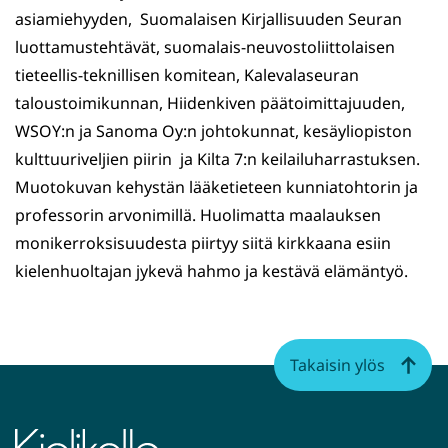
asiamiehyyden, Suomalaisen Kirjallisuuden Seuran
luottamustehtävät, suomalais-neuvostoliittolaisen
tieteellis-teknillisen komitean, Kalevalaseuran
taloustoimikunnan, Hiidenkiven päätoimittajuuden,
WSOY:n ja Sanoma Oy:n johtokunnat, kesäyliopiston
kulttuuriveljien piirin ja Kilta 7:n keilailuharrastuksen.
Muotokuvan kehystän lääketieteen kunniatohtorin ja
professorin arvonimillä. Huolimatta maalauksen
monikerroksisuudesta piirtyy siitä kirkkaana esiin
kielenhuoltajan jykevä hahmo ja kestävä elämäntyö.
Takaisin ylös