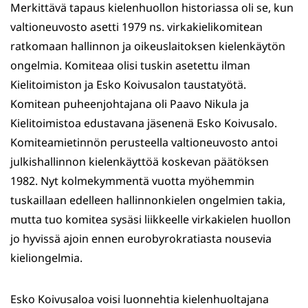
Merkittävä tapaus kielenhuollon historiassa oli se, kun
valtioneuvosto asetti 1979 ns. virkakielikomitean
ratkomaan hallinnon ja oikeuslaitoksen kielenkäytön
ongelmia. Komiteaa olisi tuskin asetettu ilman
Kielitoimiston ja Esko Koivusalon taustatyötä.
Komitean puheenjohtajana oli Paavo Nikula ja
Kielitoimistoa edustavana jäsenenä Esko Koivusalo.
Komiteamietinnön perusteella valtioneuvosto antoi
julkishallinnon kielenkäyttöä koskevan päätöksen
1982. Nyt kolmekymmentä vuotta myöhemmin
tuskaillaan edelleen hallinnonkielen ongelmien takia,
mutta tuo komitea sysäsi liikkeelle virkakielen huollon
jo hyvissä ajoin ennen eurobyrokratiasta nousevia
kieliongelmia.
Esko Koivusaloa voisi luonnehtia kielenhuoltajana