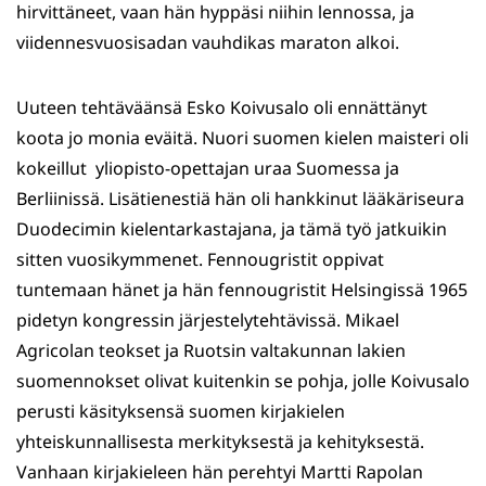
hirvittäneet, vaan hän hyppäsi niihin lennossa, ja
viidennesvuosisadan vauhdikas maraton alkoi.
Uuteen tehtäväänsä Esko Koivusalo oli ennättänyt
koota jo monia eväitä. Nuori suomen kielen maisteri oli
kokeillut yliopisto-opettajan uraa Suomessa ja
Berliinissä. Lisätienestiä hän oli hankkinut lääkäriseura
Duodecimin kielentarkastajana, ja tämä työ jatkuikin
sitten vuosikymmenet. Fennougristit oppivat
tuntemaan hänet ja hän fennougristit Helsingissä 1965
pidetyn kongressin järjestelytehtävissä. Mikael
Agricolan teokset ja Ruotsin valtakunnan lakien
suomennokset olivat kuitenkin se pohja, jolle Koivusalo
perusti käsityksensä suomen kirjakielen
yhteiskunnallisesta merkityksestä ja kehityksestä.
Vanhaan kirjakieleen hän perehtyi Martti Rapolan