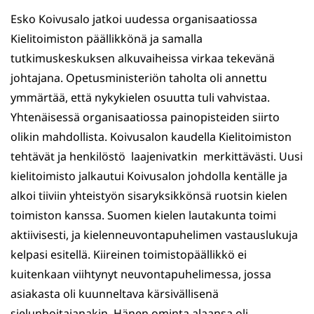
Esko Koivusalo jatkoi uudessa organisaatiossa
Kielitoimiston päällikkönä ja samalla
tutkimuskeskuksen alkuvaiheissa virkaa tekevänä
johtajana. Opetusministeriön taholta oli annettu
ymmärtää, että nykykielen osuutta tuli vahvistaa.
Yhtenäisessä organisaatiossa painopisteiden siirto
olikin mahdollista. Koivusalon kaudella Kielitoimiston
tehtävät ja henkilöstö laajenivatkin merkittävästi. Uusi
kielitoimisto jalkautui Koivusalon johdolla kentälle ja
alkoi tiiviin yhteistyön sisaryksikkönsä ruotsin kielen
toimiston kanssa. Suomen kielen lautakunta toimi
aktiivisesti, ja kielenneuvontapuhelimen vastauslukuja
kelpasi esitellä. Kiireinen toimistopäällikkö ei
kuitenkaan viihtynyt neuvontapuhelimessa, jossa
asiakasta oli kuunneltava kärsivällisenä
sielunhoitajanakin. Hänen ominta alaansa oli