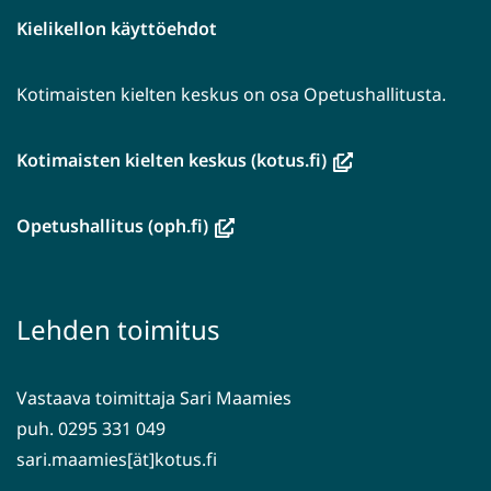
Kielikellon käyttöehdot
Kotimaisten kielten keskus on osa Opetushallitusta.
(avautuu
Kotimaisten kielten keskus (kotus.fi)
uuteen
ikkunaan,
(avautuu
Opetushallitus (oph.fi)
siirryt
uuteen
toiseen
ikkunaan,
palveluun)
siirryt
Lehden toimitus
toiseen
palveluun)
Vastaava toimittaja Sari Maamies
puh. 0295 331 049
sari.maamies[ät]kotus.fi