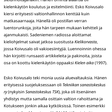
kielenkäytön koulutus ja esitelmöinti. Esko Koivusalo
kiersi erityisesti valtionhallinnon kenttää kuin
matkasaarnaaja. Hänellä oli postillan verran
luentorunkoja, joita hän tarpeen mukaan kehitteli ja
ajanmukaisti. Sadeniemen radiossa aloittamat
kieliohjelmat saivat jatkoa suositusta
Kielikorvasta
,
jossa Koivusalo oli vakioesiintyjiä. Luennoinnin ohessa
hän kirjoitti runsaasti artikkeleita ja pakinoita, joista
osa on koottu kielenkäytön oppaaksi
Kielen aika
(1997).
Esko Koivusalo teki monia uusia aluevaltauksia. Hänen
erityisessä suojeluksessaan oli
Tekniikan sanastokeskus
ry
(nykyisin
Sanastokeskus TSK
), joka oli itsenäinen
yhdistys mutta samalla osittain valtion rahoittama ja
Kotukseen jonkin aikaa kytköksissä. Toinen esimerkki