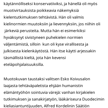
käytännölliseksi konservatiiviksi, ja hänellä oli myös
muotivirtauksista poikkeavia näkemyksiä
kielentutkimuksen tehtävistä. Hän oli valmis
kielinormien muutoksiin ja lievennyksiin, jos niihin oli
järkeviä perusteita. Mutta hän ei esimerkiksi
hyväksynyt sivistyneen puhekielen normien
väljentämistä, silloin kun oli kyse virallisesta ja
julkisesta kielenkäytöstä. Hän itse käytti arjessakin
täsmällistä kieltä, jota hän kevensi
eteläpohjalaisuuksilla.
Muotokuvan taustaksi valitsen Esko Koivusalon
laajasta tehtäväpaletista ehjään humanistin
elämäntyöhön sointuvia värejä: vanhan kirjakielen
tutkimuksen ja sanakirjatyön, lääkäriseura Duodecimin
kieliasiantuntijuuden, Alfred Kordelinin Säätiön