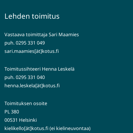
toiseen
ikkunaan,
palveluun)
siirryt
Lehden toimitus
toiseen
palveluun)
Vastaava toimittaja Sari Maamies
puh. 0295 331 049
sari.maamies[ät]kotus.fi
Toimitussihteeri Henna Leskelä
puh. 0295 331 040
henna.leskela[ät]kotus.fi
Toimituksen osoite
PL 380
00531 Helsinki
kielikello[ät]kotus.fi (ei kielineuvontaa)