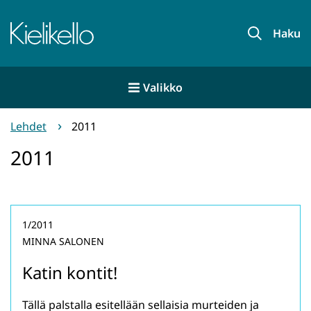
Siirry
sisältöön
Etusivu
Haku
Valikko
Lehdet
2011
2011
1/2011
MINNA SALONEN
Katin kontit!
Tällä palstalla esitellään sellaisia murteiden ja