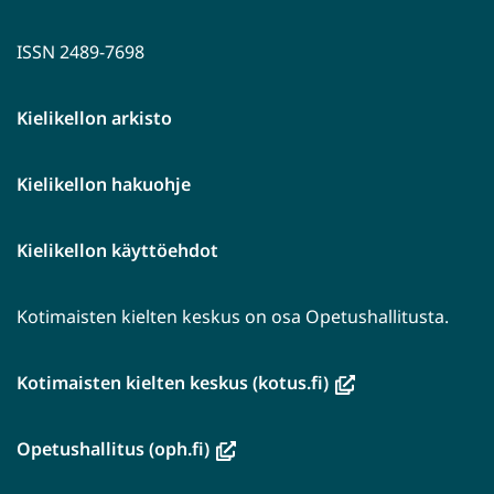
ISSN 2489-7698
Kielikellon arkisto
Kielikellon hakuohje
Kielikellon käyttöehdot
Kotimaisten kielten keskus on osa Opetushallitusta.
(avautuu
Kotimaisten kielten keskus (kotus.fi)
uuteen
ikkunaan,
(avautuu
Opetushallitus (oph.fi)
siirryt
uuteen