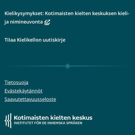
Kielikysymykset: Kotimaisten kielten keskuksen kieli-
(avautuu
ja nimineuvonta
uuteen
ikkunaan,
Tilaa Kielikellon uutiskirje
siirryt
toiseen
palveluun)
Tietosuoja
Evästekäytännöt
Saavutettavuusseloste