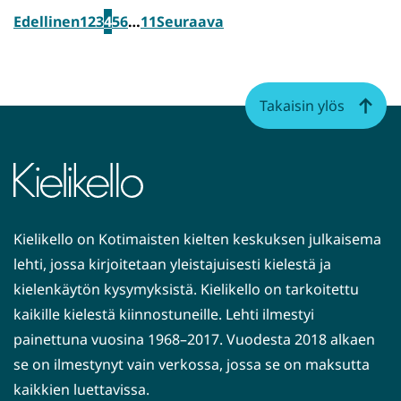
Edellinen
1
2
3
4
5
6
…
11
Seuraava
Takaisin ylös
Kielikello on Kotimaisten kielten keskuksen julkaisema
lehti, jossa kirjoitetaan yleistajuisesti kielestä ja
kielenkäytön kysymyksistä. Kielikello on tarkoitettu
kaikille kielestä kiinnostuneille. Lehti ilmestyi
painettuna vuosina 1968–2017. Vuodesta 2018 alkaen
se on ilmestynyt vain verkossa, jossa se on maksutta
kaikkien luettavissa.