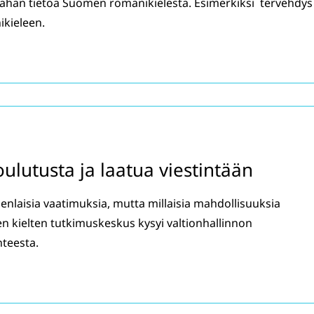
n vähän tietoa Suomen romanikielestä. Esimerkiksi tervehdys
ikieleen.
ulutusta ja laatua viestintään
enlaisia vaatimuksia, mutta millaisia mahdollisuuksia
ten kielten tutkimuskeskus kysyi valtionhallinnon
nteesta.