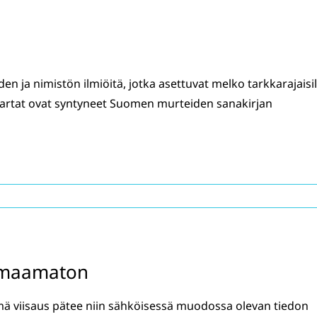
iden ja nimistön ilmiöitä, jotka asettuvat melko tarkkarajaisil
ikartat ovat syntyneet Suomen murteiden sanakirjan
omaamaton
mä viisaus pätee niin sähköisessä muodossa olevan tiedon