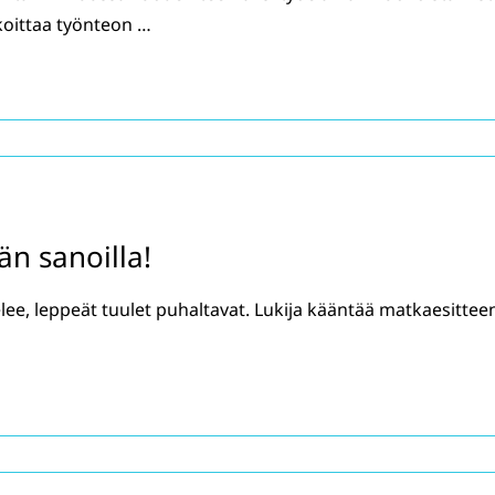
koittaa työnteon …
n sanoilla!
lee, leppeät tuulet puhaltavat. Lukija kääntää matkaesittee