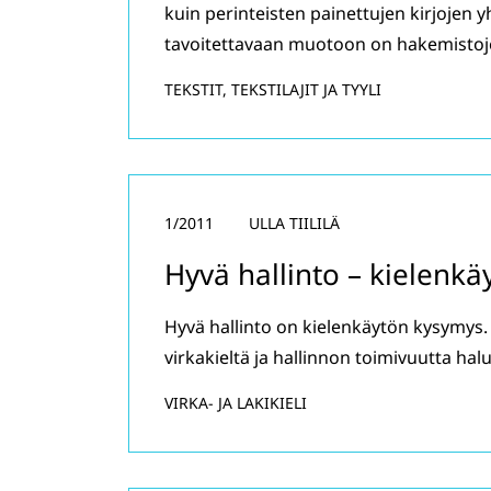
kuin perinteisten painettujen kirjojen 
tavoitettavaan muotoon on hakemistojen
TEKSTIT, TEKSTILAJIT JA TYYLI
1/2011
ULLA TIILILÄ
Hyvä hallinto – kielenk
Hyvä hallinto on kielenkäytön kysymys. H
virkakieltä ja hallinnon toimivuutta ha
VIRKA- JA LAKIKIELI