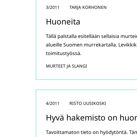
3/2011
TARJA KORHONEN
Huoneita
Tällä palstalla esitellään sellaisia murte
alueille Suomen murrekartalla. Levikk
toimitustyössä.
MURTEET JA SLANGI
4/2011
RISTO UUSIKOSKI
Hyvä hakemisto on hu
Tavoittamaton tieto on hyödytöntä. Tä