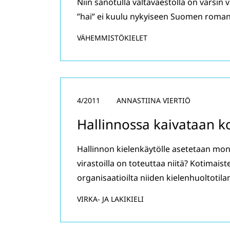
Niin sanotulla valtaväestöllä on varsi
”hai” ei kuulu nykyiseen Suomen roman
VÄHEMMISTÖKIELET
4/2011
ANNASTIINA VIERTIÖ
Hallinnossa kaivataan ko
Hallinnon kielenkäytölle asetetaan mon
virastoilla on toteuttaa niitä? Kotimais
organisaatioilta niiden kielenhuoltotila
VIRKA- JA LAKIKIELI