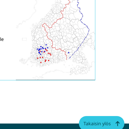
le
Takaisin ylös