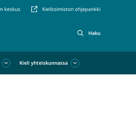
en keskus
Kielitoimiston ohjepankki
Haku
Kieli yhteiskunnassa
Kieli
Kieli
käytössä
yhteiskunnassa
alasivut
alasivut