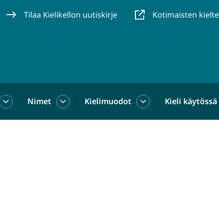
Tilaa Kielikellon uutiskirje
Kotimaisten kielt
Nimet
Kielimuodot
Kieli käytössä
us
Sanat
Nimet
Kielimuodot
alasivut
alasivut
alasivut