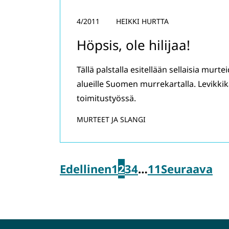
4/2011
HEIKKI HURTTA
Höpsis, ole hilijaa!
Tällä palstalla esitellään sellaisia murte
alueille Suomen murrekartalla. Levikk
toimitustyössä.
MURTEET JA SLANGI
Edellinen
1
2
3
4
…
11
Seuraava