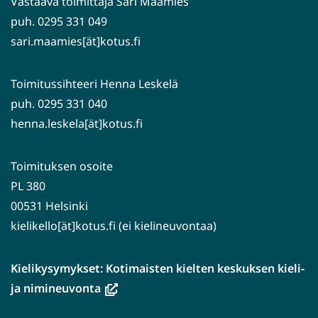
Vastaava toimittaja Sari Maamies
puh. 0295 331 049
sari.maamies[ät]kotus.fi
Toimitussihteeri Henna Leskelä
puh. 0295 331 040
henna.leskela[ät]kotus.fi
Toimituksen osoite
PL 380
00531 Helsinki
kielikello[ät]kotus.fi (ei kielineuvontaa)
Kielikysymykset: Kotimaisten kielten keskuksen kieli-
(avautuu
ja nimineuvonta
uuteen