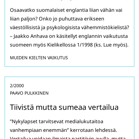
Osaavatko suomalaiset englantia liian vähän vai
liian paljon? Onko jo puhuttava erikseen
väestöllisistä ja psykologisista vähemmistökielistä?
– Jaakko Anhava on käsitellyt englannin vaikutusta
suomeen myös Kielikellossa 1/1998 (ks. Lue myös).
MUIDEN KIELTEN VAIKUTUS
2/2000
PAAVO PULKKINEN
Tiivistä mutta sumeaa vertailua
”Nykylapset tarvitsevat medialukutaitoa
vanhempiaan enemmän” kerrotaan lehdessä.
Vertailua voidaan ilmaista partitiivin avulla, mutta