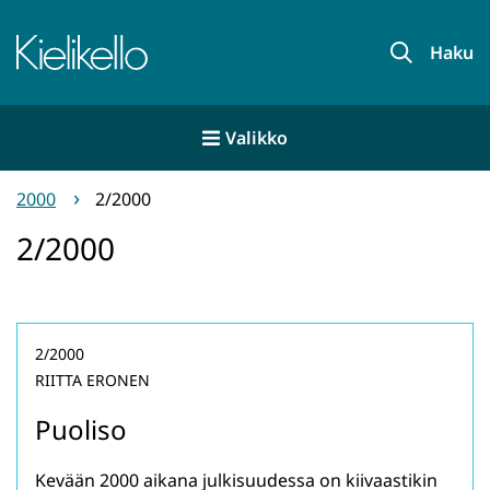
Siirry
sisältöön
Etusivu
Haku
Valikko
2000
2/2000
2/2000
2/2000
RIITTA ERONEN
Puoliso
Kevään 2000 aikana julkisuudessa on kiivaastikin