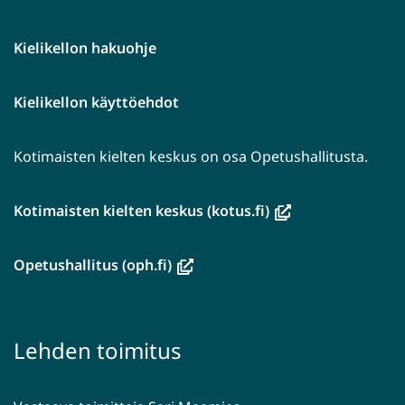
Kielikellon hakuohje
Kielikellon käyttöehdot
Kotimaisten kielten keskus on osa Opetushallitusta.
(avautuu
Kotimaisten kielten keskus (kotus.fi)
uuteen
ikkunaan,
(avautuu
Opetushallitus (oph.fi)
siirryt
uuteen
toiseen
ikkunaan,
palveluun)
siirryt
Lehden toimitus
toiseen
palveluun)