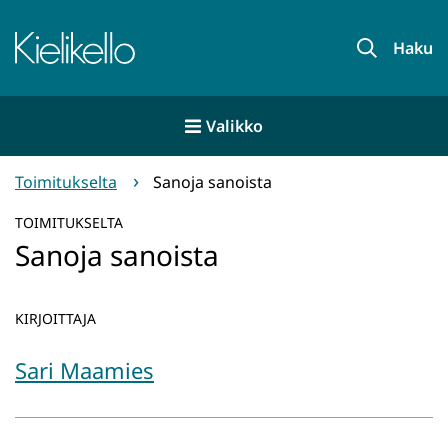
Siirry
sisältöön
Etusivu
Haku
Valikko
Toimitukselta
Sanoja sanoista
TOIMITUKSELTA
Sanoja sanoista
KIRJOITTAJA
Sari Maamies