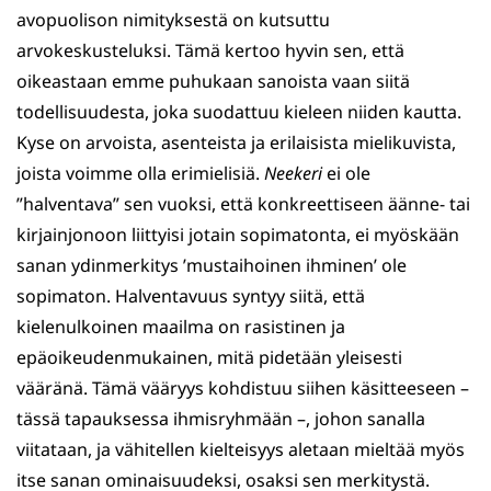
avopuolison nimityksestä on kutsuttu
arvokeskusteluksi. Tämä kertoo hyvin sen, että
oikeastaan emme puhukaan sanoista vaan siitä
todellisuudesta, joka suodattuu kieleen niiden kautta.
Kyse on arvoista, asenteista ja erilaisista mielikuvista,
joista voimme olla erimielisiä.
Neekeri
ei ole
”halventava” sen vuoksi, että konkreettiseen äänne- tai
kirjainjonoon liittyisi jotain sopimatonta, ei myöskään
sanan ydinmerkitys ’mustaihoinen ihminen’ ole
sopimaton. Halventavuus syntyy siitä, että
kielenulkoinen maailma on rasistinen ja
epäoikeudenmukainen, mitä pidetään yleisesti
vääränä. Tämä vääryys kohdistuu siihen käsitteeseen –
tässä tapauksessa ihmisryhmään –, johon sanalla
viitataan, ja vähitellen kielteisyys aletaan mieltää myös
itse sanan ominaisuudeksi, osaksi sen merkitystä.