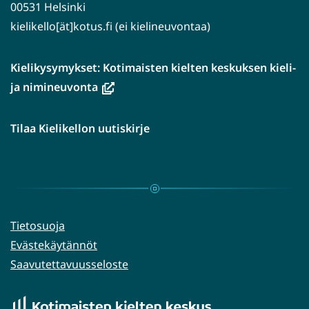
00531 Helsinki
kielikello[ät]kotus.fi (ei kielineuvontaa)
Kielikysymykset: Kotimaisten kielten keskuksen kieli-
(avautuu
ja nimineuvonta
uuteen
ikkunaan,
Tilaa Kielikellon uutiskirje
siirryt
toiseen
palveluun)
Tietosuoja
Evästekäytännöt
Saavutettavuusseloste