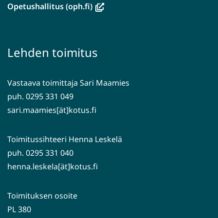
ikkunaan,
(avautuu
Opetushallitus (oph.fi)
siirryt
uuteen
toiseen
ikkunaan,
palveluun)
siirryt
Lehden toimitus
toiseen
palveluun)
Vastaava toimittaja Sari Maamies
puh. 0295 331 049
sari.maamies[ät]kotus.fi
Toimitussihteeri Henna Leskelä
puh. 0295 331 040
henna.leskela[ät]kotus.fi
Toimituksen osoite
PL 380