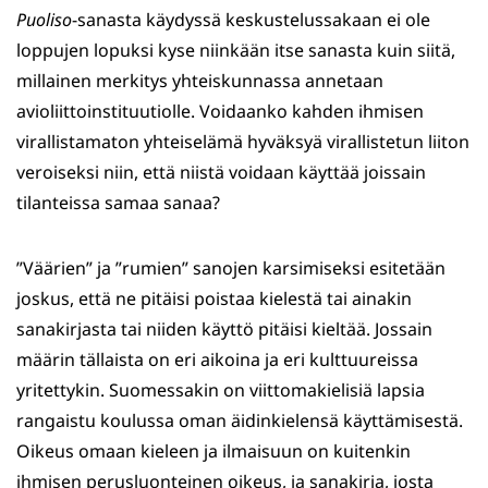
Puoliso
-sanasta käydyssä keskustelussakaan ei ole
loppujen lopuksi kyse niinkään itse sanasta kuin siitä,
millainen merkitys yhteiskunnassa annetaan
avioliittoinstituutiolle. Voidaanko kahden ihmisen
virallistamaton yhteiselämä hyväksyä virallistetun liiton
veroiseksi niin, että niistä voidaan käyttää joissain
tilanteissa samaa sanaa?
”Väärien” ja ”rumien” sanojen karsimiseksi esitetään
joskus, että ne pitäisi poistaa kielestä tai ainakin
sanakirjasta tai niiden käyttö pitäisi kieltää. Jossain
määrin tällaista on eri aikoina ja eri kulttuureissa
yritettykin. Suomessakin on viittomakielisiä lapsia
rangaistu koulussa oman äidinkielensä käyttämisestä.
Oikeus omaan kieleen ja ilmaisuun on kuitenkin
ihmisen perusluonteinen oikeus, ja sanakirja, josta